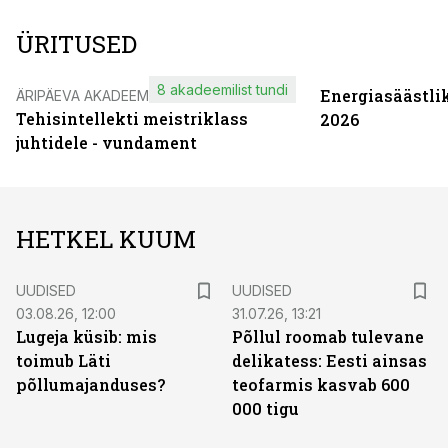
ÜRITUSED
8 akadeemilist tundi
Energiasäästli
ÄRIPÄEVA AKADEEMIA
Tehisintellekti meistriklass
2026
juhtidele - vundament
HETKEL KUUM
UUDISED
UUDISED
03.08.26, 12:00
31.07.26, 13:21
Lugeja küsib: mis
Põllul roomab tulevane
toimub Läti
delikatess: Eesti ainsas
põllumajanduses?
teofarmis kasvab 600
000 tigu