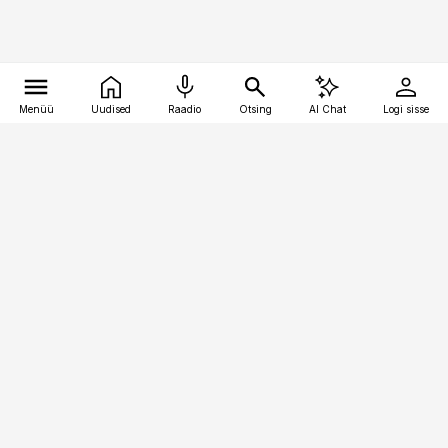
Menüü
Uudised
Raadio
Otsing
AI Chat
Logi sisse
Vana-Lõuna 39/1, 19094 Tallinn
(+372) 667 0111
pollumajandus@pollumajandus.ee
Telli
Reklaam
Firmast
Sisu kasutamisõigused
Ajakirjaniku
eetikakoodeks
Üldtingimused
Privaatsustingimused