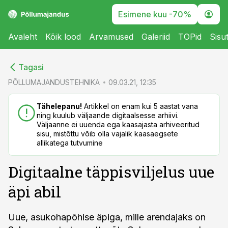
Esimene kuu -70%
Avaleht
Kõik lood
Arvamused
Galeriid
TOPid
Sisu
cebook
Tagasi
Twitter)
PÕLLUMAJANDUSTEHNIKA
09.03.21, 12:35
kedIn
Tähelepanu!
Artikkel on enam kui 5 aastat vana
ning kuulub väljaande digitaalsesse arhiivi.
ail
Väljaanne ei uuenda ega kaasajasta arhiveeritud
sisu, mistõttu võib olla vajalik kaasaegsete
k
allikatega tutvumine
Digitaalne täppisviljelus uue
äpi abil
Uue, asukohapõhise äpiga, mille arendajaks on