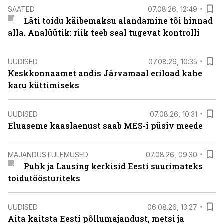
SAATED
07.08.26, 12:49
Läti toidu käibemaksu alandamine tõi hinnad
alla. Analüütik: riik teeb seal tugevat kontrolli
UUDISED
07.08.26, 10:35
Keskkonnaamet andis Järvamaal eriload kahe
karu küttimiseks
UUDISED
07.08.26, 10:31
Eluaseme kaaslaenust saab MES-i püsiv meede
MAJANDUSTULEMUSED
07.08.26, 09:30
Puhk ja Lausing kerkisid Eesti suurimateks
toidutöösturiteks
UUDISED
06.08.26, 13:27
Aita kaitsta Eesti põllumajandust, metsi ja