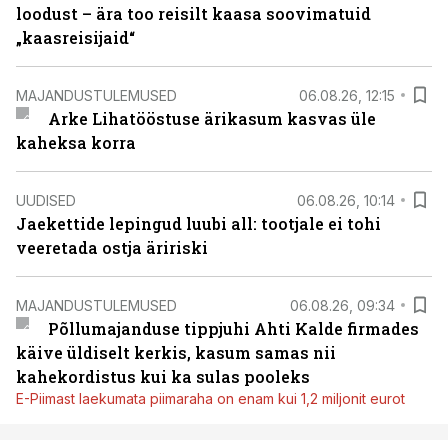
loodust – ära too reisilt kaasa soovimatuid
„kaasreisijaid“
MAJANDUSTULEMUSED
06.08.26, 12:15
Arke Lihatööstuse ärikasum kasvas üle
kaheksa korra
UUDISED
06.08.26, 10:14
Jaekettide lepingud luubi all: tootjale ei tohi
veeretada ostja äririski
MAJANDUSTULEMUSED
06.08.26, 09:34
Põllumajanduse tippjuhi Ahti Kalde firmades
käive üldiselt kerkis, kasum samas nii
kahekordistus kui ka sulas pooleks
E-Piimast laekumata piimaraha on enam kui 1,2 miljonit eurot