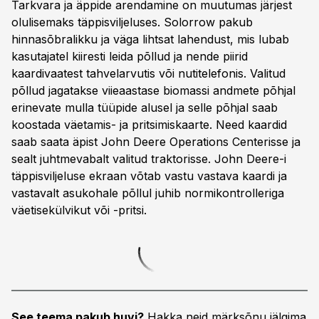
Tarkvara ja äppide arendamine on muutumas järjest
olulisemaks täppisviljeluses. Solorrow pakub
hinnasõbralikku ja väga lihtsat lahendust, mis lubab
kasutajatel kiiresti leida põllud ja nende piirid
kaardivaatest tahvelarvutis või nutitelefonis. Valitud
põllud jagatakse viieaastase biomassi andmete põhjal
erinevate mulla tüüpide alusel ja selle põhjal saab
koostada väetamis- ja pritsimiskaarte. Need kaardid
saab saata äpist John Deere Operations Centerisse ja
sealt juhtmevabalt valitud traktorisse. John Deere-i
täppisviljeluse ekraan võtab vastu vastava kaardi ja
vastavalt asukohale põllul juhib normikontrolleriga
väetisekülvikut või -pritsi.
See teema pakub huvi?
Hakka neid märksõnu jälgima