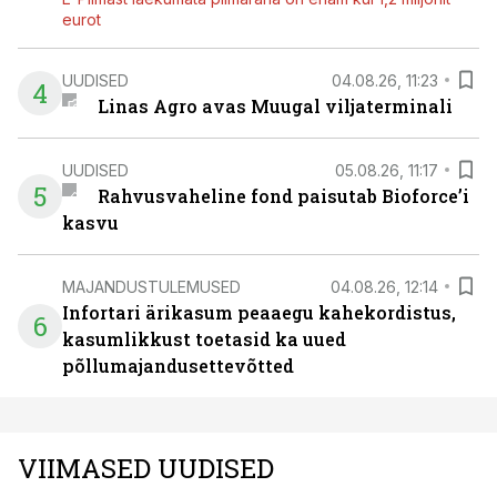
eurot
UUDISED
04.08.26, 11:23
4
Linas Agro avas Muugal viljaterminali
UUDISED
05.08.26, 11:17
5
Rahvusvaheline fond paisutab Bioforce’i
kasvu
MAJANDUSTULEMUSED
04.08.26, 12:14
Infortari ärikasum peaaegu kahekordistus,
6
kasumlikkust toetasid ka uued
põllumajandusettevõtted
VIIMASED UUDISED