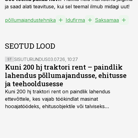
ja saad alati teavituse, kui sel teemal ilmub midagi uut!
põllumajandustehnika
Idufirma
Saksamaa
SEOTUD LOOD
SISUTURUNDUS
03.07.26, 10:27
ST
Kuni 200 hj traktori rent – paindlik
lahendus põllumajandusse, ehitusse
ja teehooldusesse
Kuni 200 hj traktori rent
on paindlik lahendus
ettevõttele, kes vajab töökindlat masinat
hooajatöödeks, ehitusobjektile või talviseks
lumetõrjeks. Renditraktor kuni 200 hj aitab katta
hooajalisi töötippe, ootamatuid lisatöid või asendada
ajutiselt rivist välja langenud tehnikat, ja seda ilma suuri
investeeringuid tegemata. Baltic Agro masinarent tagab