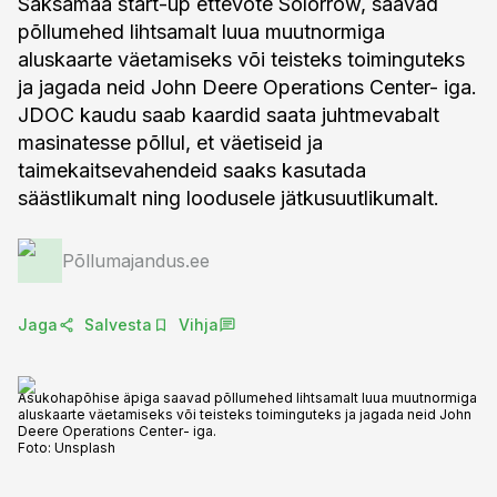
Saksamaa start-up ettevõte Solorrow, saavad
põllumehed lihtsamalt luua muutnormiga
aluskaarte väetamiseks või teisteks toiminguteks
ja jagada neid John Deere Operations Center- iga.
JDOC kaudu saab kaardid saata juhtmevabalt
masinatesse põllul, et väetiseid ja
taimekaitsevahendeid saaks kasutada
säästlikumalt ning loodusele jätkusuutlikumalt.
Põllumajandus.ee
Jaga
Salvesta
Vihja
Asukohapõhise äpiga saavad põllumehed lihtsamalt luua muutnormiga
aluskaarte väetamiseks või teisteks toiminguteks ja jagada neid John
Deere Operations Center- iga.
Foto:
Unsplash