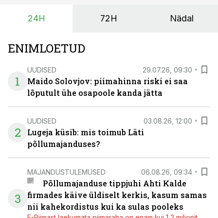
vajaliku traktori ja lisavarustuse just siis, kui töömaht
24H
72H
Nädal
on suurim ning iga töötund on oluline.
ENIMLOETUD
UUDISED
29.07.26, 09:30
1
Maido Solovjov: piimahinna riski ei saa
lõputult ühe osapoole kanda jätta
UUDISED
03.08.26, 12:00
2
Lugeja küsib: mis toimub Läti
põllumajanduses?
MAJANDUSTULEMUSED
06.08.26, 09:34
Põllumajanduse tippjuhi Ahti Kalde
firmades käive üldiselt kerkis, kasum samas
3
nii kahekordistus kui ka sulas pooleks
E-Piimast laekumata piimaraha on enam kui 1,2 miljonit