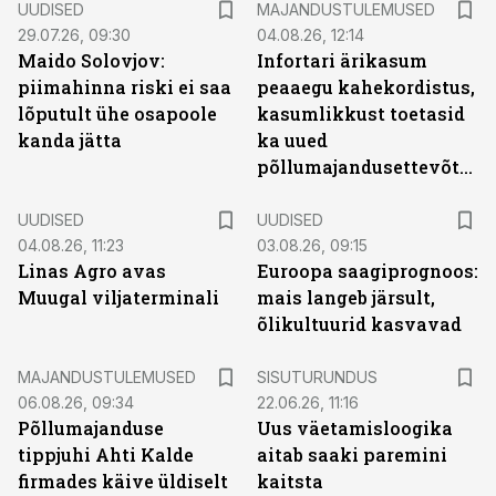
UUDISED
MAJANDUSTULEMUSED
29.07.26, 09:30
04.08.26, 12:14
Maido Solovjov:
Infortari ärikasum
piimahinna riski ei saa
peaaegu kahekordistus,
lõputult ühe osapoole
kasumlikkust toetasid
kanda jätta
ka uued
põllumajandusettevõtted
UUDISED
UUDISED
04.08.26, 11:23
03.08.26, 09:15
Linas Agro avas
Euroopa saagiprognoos:
Muugal viljaterminali
mais langeb järsult,
õlikultuurid kasvavad
ST
MAJANDUSTULEMUSED
SISUTURUNDUS
06.08.26, 09:34
22.06.26, 11:16
Põllumajanduse
Uus väetamisloogika
tippjuhi Ahti Kalde
aitab saaki paremini
firmades käive üldiselt
kaitsta