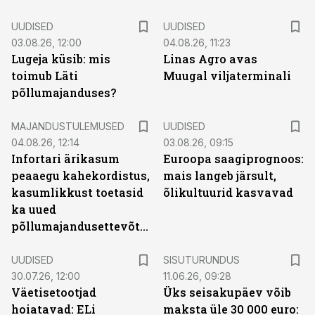
UUDISED
UUDISED
03.08.26, 12:00
04.08.26, 11:23
Lugeja küsib: mis
Linas Agro avas
toimub Läti
Muugal viljaterminali
põllumajanduses?
MAJANDUSTULEMUSED
UUDISED
04.08.26, 12:14
03.08.26, 09:15
Infortari ärikasum
Euroopa saagiprognoos:
peaaegu kahekordistus,
mais langeb järsult,
kasumlikkust toetasid
õlikultuurid kasvavad
ka uued
põllumajandusettevõtted
ST
UUDISED
SISUTURUNDUS
30.07.26, 12:00
11.06.26, 09:28
Väetisetootjad
Üks seisakupäev võib
hoiatavad: ELi
maksta üle 30 000 euro: