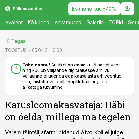
Esimene kuu -70%
Avaleht
Kõik lood
Arvamused
Galeriid
TOPid
Sisu
cebook
Tagasi
Twitter)
TÖÖSTUS
05.04.21, 10:00
kedIn
Tähelepanu!
Artikkel on enam kui 5 aastat vana
ning kuulub väljaande digitaalsesse arhiivi.
ail
Väljaanne ei uuenda ega kaasajasta arhiveeritud
sisu, mistõttu võib olla vajalik kaasaegsete
k
allikatega tutvumine
Karusloomakasvataja: Häbi
on öelda, millega ma tegelen
Varem tšintšiljafarmi pidanud Aivo Koll ei julge