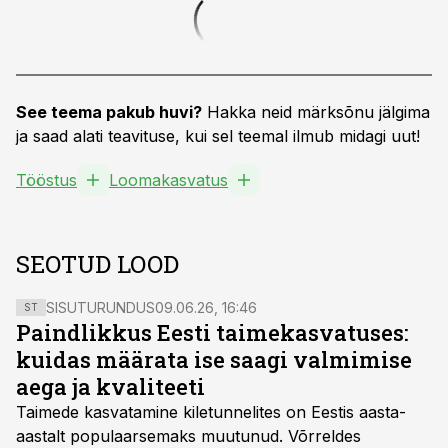
See teema pakub huvi?
Hakka neid märksõnu jälgima
ja saad alati teavituse, kui sel teemal ilmub midagi uut!
Tööstus
Loomakasvatus
SEOTUD LOOD
SISUTURUNDUS
09.06.26, 16:46
ST
Paindlikkus Eesti taimekasvatuses:
kuidas määrata ise saagi valmimise
aega ja kvaliteeti
Taimede kasvatamine kiletunnelites on Eestis aasta-
aastalt populaarsemaks muutunud. Võrreldes