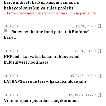
käive üldiselt kerkis, kasum samas nii
kahekordistus kui ka sulas pooleks
E-Piimast laekumata piimaraha on enam kui 1,2 miljonit eurot
UUDISED
05.08.26, 11:17
Rahvusvaheline fond paisutab Bioforce’i
kasvu
UUDISED
05.08.26, 11:00
HKFoods kasvatas kasumit kasvavast
kulusurvest hoolimata
UUDISED
05.08.26, 10:30
LATRAPS sai uue teraviljakaubanduse juhi
UUDISED
05.08.26, 09:22
Vihmane juuli pidurdas saagikoristust