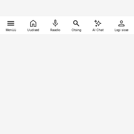
Menüü
Uudised
Raadio
Otsing
AI Chat
Logi sisse
Vana-Lõuna 39/1, 19094 Tallinn
(+372) 667 0111
pollumajandus@pollumajandus.ee
Telli
Reklaam
Firmast
Sisu kasutamisõigused
Ajakirjaniku
eetikakoodeks
Üldtingimused
Privaatsustingimused