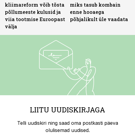
kliimareform võib tõsta
miks tasub kombain
põllumeeste kulusid ja
enne hooaega
viia tootmise Euroopast
põhjalikult üle vaadata
välja
LIITU UUDISKIRJAGA
Telli uudiskiri ning saad oma postkasti päeva
olulisemad uudised.