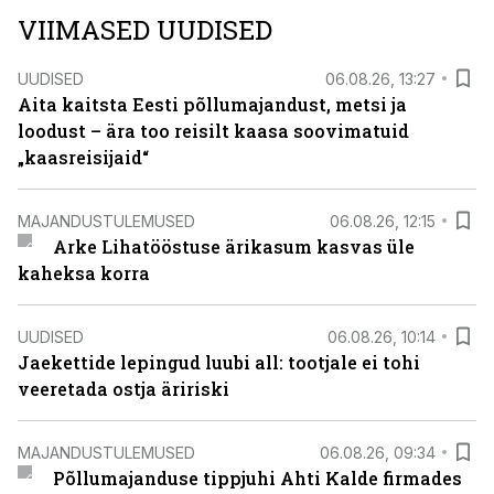
VIIMASED UUDISED
UUDISED
06.08.26, 13:27
Aita kaitsta Eesti põllumajandust, metsi ja
loodust – ära too reisilt kaasa soovimatuid
„kaasreisijaid“
MAJANDUSTULEMUSED
06.08.26, 12:15
Arke Lihatööstuse ärikasum kasvas üle
kaheksa korra
UUDISED
06.08.26, 10:14
Jaekettide lepingud luubi all: tootjale ei tohi
veeretada ostja äririski
MAJANDUSTULEMUSED
06.08.26, 09:34
Põllumajanduse tippjuhi Ahti Kalde firmades