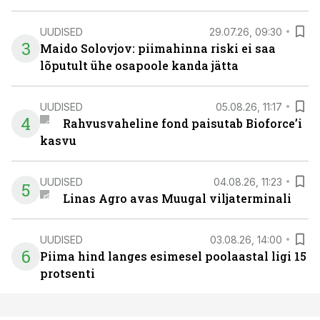
UUDISED
29.07.26, 09:30
3
Maido Solovjov: piimahinna riski ei saa
lõputult ühe osapoole kanda jätta
UUDISED
05.08.26, 11:17
4
Rahvusvaheline fond paisutab Bioforce’i
kasvu
UUDISED
04.08.26, 11:23
5
Linas Agro avas Muugal viljaterminali
UUDISED
03.08.26, 14:00
6
Piima hind langes esimesel poolaastal ligi 15
protsenti