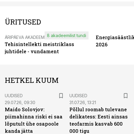
ÜRITUSED
8 akadeemilist tundi
Energiasäästli
ÄRIPÄEVA AKADEEMIA
Tehisintellekti meistriklass
2026
juhtidele - vundament
HETKEL KUUM
UUDISED
UUDISED
29.07.26, 09:30
31.07.26, 13:21
Maido Solovjov:
Põllul roomab tulevane
piimahinna riski ei saa
delikatess: Eesti ainsas
lõputult ühe osapoole
teofarmis kasvab 600
kanda jätta
000 tigu