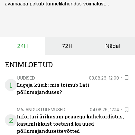
avamaaga pakub tunnelilahendus võimalust
saagikoristuse algust kuni kahe nädala võrra
varasemaks tuua või hoopis hilisemaks lükata. Hästi
planeerides on tänu sellele võimalik saada ka saagi
eest turul kõrgemat hinda.
24H
72H
Nädal
ENIMLOETUD
UUDISED
03.08.26, 12:00
1
Lugeja küsib: mis toimub Läti
põllumajanduses?
MAJANDUSTULEMUSED
04.08.26, 12:14
Infortari ärikasum peaaegu kahekordistus,
2
kasumlikkust toetasid ka uued
põllumajandusettevõtted