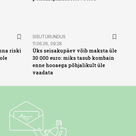
ST
SISUTURUNDUS
11.06.26, 09:28
nna riski
Üks seisakupäev võib maksta üle
ole
30 000 euro: miks tasub kombain
enne hooaega põhjalikult üle
vaadata