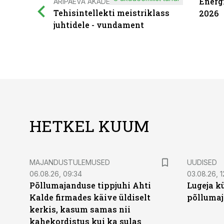
Energ
ÄRIPÄEVA AKADEEMIA
Tehisintellekti meistriklass
2026
juhtidele - vundament
HETKEL KUUM
MAJANDUSTULEMUSED
UUDISED
06.08.26, 09:34
03.08.26, 1
Põllumajanduse tippjuhi Ahti
Lugeja kü
Kalde firmades käive üldiselt
põllumaj
kerkis, kasum samas nii
kahekordistus kui ka sulas