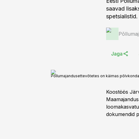
Eesti Põllum
saavad lisak
spetsialistid.
Põlluma
Jaga
Põllumajandusettevõtetes on käimas põlvkondade
Koostöös Järv
Maamajandusko
loomakasvatus
dokumendid pa