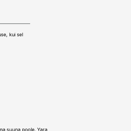
se, kui sel
uma suuna poole. Yara