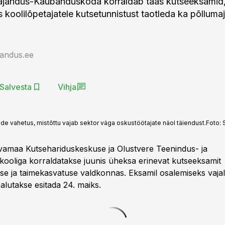
ajandus-Kaubanduskoda korraldab taas kutseeksamid, 
s koolilõpetajatele kutsetunnistust taotleda ka põlluma
jandus.ee
Salvesta
Vihja
 vahetus, mistõttu vajab sektor väga oskustöötajate näol täiendust.
Foto:
amaa Kutsehariduskeskuse ja Olustvere Teenindus- ja
oliga korraldatakse juunis üheksa erinevat kutseeksamit
e ja taimekasvatuse valdkonnas. Eksamil osalemiseks vajal
lutakse esitada 24. maiks.