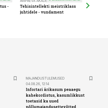
ÄRIPÄEVA AKADEEMIA
IT KOOLIT
tus -
Tehisintellekti meistriklass
Muutuste
juhtidele - vundament
praktilis
MAJANDUSTULEMUSED
04.08.26, 12:14
Infortari ärikasum peaaegu
kahekordistus, kasumlikkust
toetasid ka uued
põllumajandusettevõtted