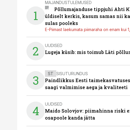
MAJANDUSTULEMUSED
Põllumajanduse tippjuhi Ahti K
1
üldiselt kerkis, kasum samas nii k
sulas pooleks
E-Piimast laekumata piimaraha on enam kui 1,2
UUDISED
2
Lugeja küsib: mis toimub Läti põll
ST
SISUTURUNDUS
3
Paindlikkus Eesti taimekasvatuses
saagi valmimise aega ja kvaliteeti
UUDISED
4
Maido Solovjov: piimahinna riski ei
osapoole kanda jätta