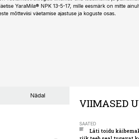
äetise YaraMila® NPK 13-5-17, mille eesmärk on mitte ainul
te mõtteviisi väetamise ajastuse ja koguste osas.
Nädal
VIIMASED U
SAATED
Läti toidu käibema
riik teeb seal tugevat k