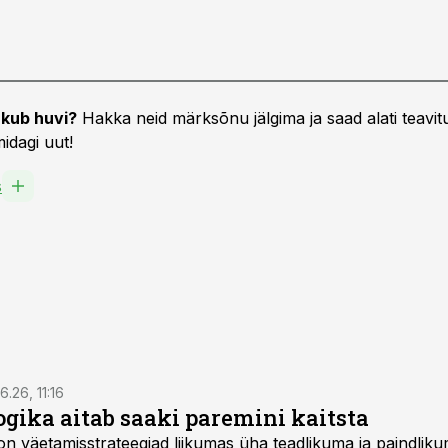
kub huvi?
Hakka neid märksõnu jälgima ja saad alati teavitu
idagi uut!
s
6.26, 11:16
gika aitab saaki paremini kaitsta
on väetamisstrateegiad liikumas üha teadlikuma ja paindlik