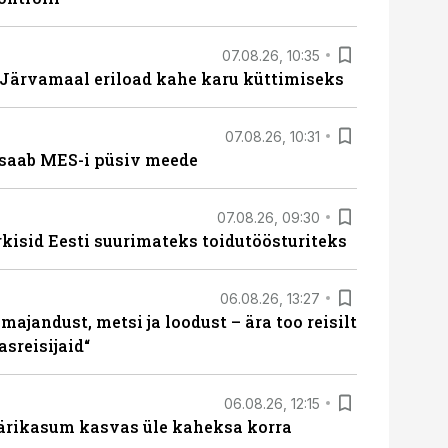
07.08.26, 10:35
ärvamaal eriload kahe karu küttimiseks
07.08.26, 10:31
saab MES-i püsiv meede
07.08.26, 09:30
rkisid Eesti suurimateks toidutöösturiteks
06.08.26, 13:27
majandust, metsi ja loodust – ära too reisilt
sreisijaid“
06.08.26, 12:15
ärikasum kasvas üle kaheksa korra