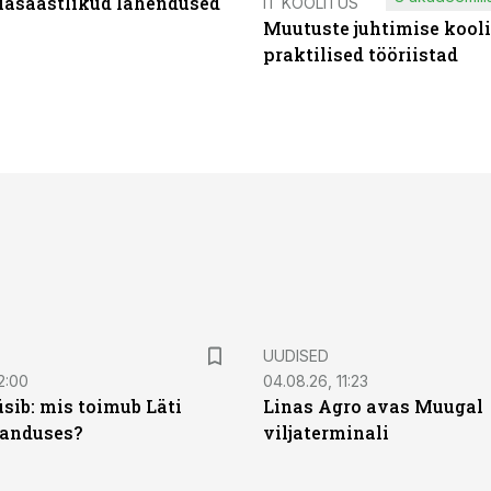
iasäästlikud lahendused
IT KOOLITUS
Muutuste juhtimise kooli
praktilised tööriistad
UUDISED
2:00
04.08.26, 11:23
sib: mis toimub Läti
Linas Agro avas Muugal
anduses?
viljaterminali