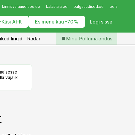
Iseteenindus
kinnisvarauudised.ee
kalastaja.ee
palgauudised.ee
personaliuudi
Telli Põllumajandus
Küsi AI-lt
Esimene kuu -70%
Logi sisse
ikud lingid
Radar
Minu Põllumajandus
taalsesse
la vajalik
t