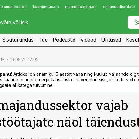
tikauudised.ee
kaubandus.ee
raamatupidaja.ee
ehitusuudised.ee
Infopank
Radar
Sisuturundus
Töö
Podcastid
Videod
Üritused
Kasul
US
19.05.21, 17:02
panu!
Artikkel on enam kui 5 aastat vana ning kuulub väljaande digi
. Väljaanne ei uuenda ega kaasajasta arhiveeritud sisu, mistõttu võib ol
sete allikatega tutvumine
majandussektor vajab
töötajate näol täiendus