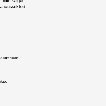
mille käigus
jandussektori
SA Kutsekoda
ikud