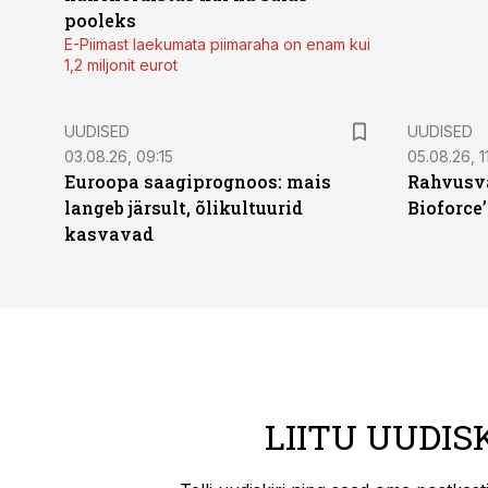
pooleks
E-Piimast laekumata piimaraha on enam kui
1,2 miljonit eurot
UUDISED
UUDISED
03.08.26, 09:15
05.08.26, 11
Euroopa saagiprognoos: mais
Rahvusva
langeb järsult, õlikultuurid
Bioforce
kasvavad
LIITU UUDIS