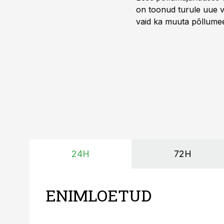
on toonud turule uue v
vaid ka muuta põllumees
24H
72H
ENIMLOETUD