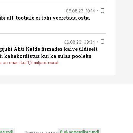
06.08.26, 10:14
i all: tootjale ei tohi veeretada ostja
06.08.26, 09:34
pjuhi Ahti Kalde firmades käive üldiselt
i kahekordistus kui ka sulas pooleks
 on enam kui 1,2 miljonit eurot
t tundi
8 akadeemilist tundi