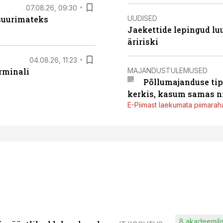
07.08.26, 09:30
UUDISED
 suurimateks
Jaekettide lepingud luub
äririski
04.08.26, 11:23
MAJANDUSTULEMUSED
rminali
Põllumajanduse tip
kerkis, kasum samas ni
E-Piimast laekumata piimaraha
8 akadeemilis