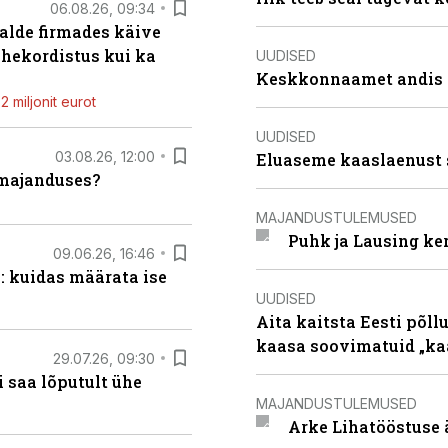
06.08.26, 09:34
alde firmades käive
ahekordistus kui ka
UUDISED
Keskkonnaamet andis J
 miljonit eurot
UUDISED
03.08.26, 12:00
Eluaseme kaaslaenust 
umajanduses?
MAJANDUSTULEMUSED
Puhk ja Lausing ke
09.06.26, 16:46
: kuidas määrata ise
UUDISED
Aita kaitsta Eesti põllu
kaasa soovimatuid „kaa
29.07.26, 09:30
 saa lõputult ühe
MAJANDUSTULEMUSED
Arke Lihatööstuse 