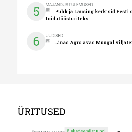
MAJANDUSTULEMUSED
5
Puhk ja Lausing kerkisid Eesti
toidutöösturiteks
UUDISED
6
Linas Agro avas Muugal viljate
ÜRITUSED
8 akadeemilist tundi