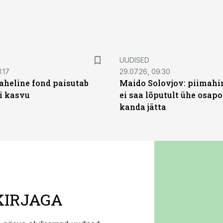
UUDISED
:17
29.07.26, 09:30
heline fond paisutab
Maido Solovjov: piimahi
’i kasvu
ei saa lõputult ühe osapo
kanda jätta
KIRJAGA