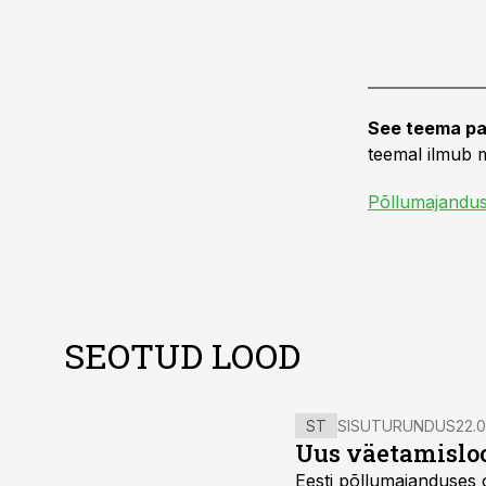
See teema pa
teemal ilmub m
Põllumajandu
SEOTUD LOOD
ST
SISUTURUNDUS
22.0
Uus väetamisloo
Eesti põllumajanduses 