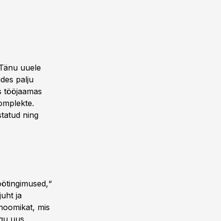
. Tänu uuele
ides palju
es tööjaamas
omplekte.
tatud ning
töötingimused,“
uht ja
onoomikat, mis
agu uus