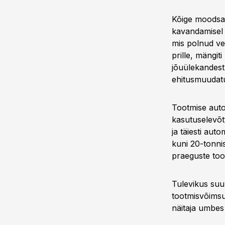
Kõige moodsam
kavandamisel k
mis polnud ve
prille, mängit
jõuülekandest 
ehitusmuudatu
Tootmise auto
kasutuselevõtt
ja täiesti aut
kuni 20-tonni
praeguste too
Tulevikus suu
tootmisvõimsu
näitaja umbes