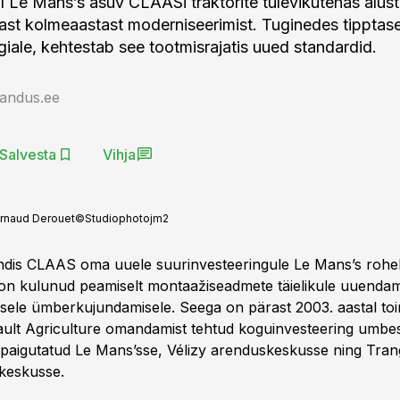
 Le Mans’s asuv CLAASi traktorite tulevikutehas alust
ast kolmeaastast moderniseerimist. Tuginedes tipptas
giale, kehtestab see tootmisrajatis uued standardid.
jandus.ee
Salvesta
Vihja
rnaud Derouet©Studiophotojm2
andis CLAAS oma uuele suurinvesteeringule Le Mans’s roheli
t on kulunud peamiselt montaažiseadmete täielikule uuendam
alsele ümberkujundamisele. Seega on pärast 2003. aastal t
ault Agriculture omandamist tehtud koguinvesteering umbes
 paigutatud Le Mans’sse, Vélizy arenduskeskusse ning Tran
skeskusse.