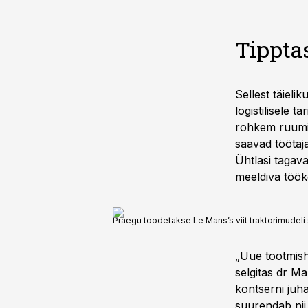
Tippta
Sellest täieli
logistilisele 
rohkem ruumi,
saavad töötaj
Ühtlasi tagav
meeldiva töök
Praegu toodetakse Le Mans’s viit traktorimudeli
„Uue tootmisho
selgitas dr M
kontserni juh
suurendab nii