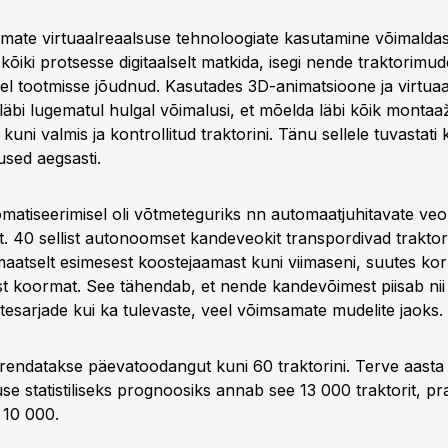
ate virtuaalreaalsuse tehnoloogiate kasutamine võimalda
õiki protsesse digitaalselt matkida, isegi nende traktorimud
el tootmisse jõudnud. Kasutades 3D-animatsioone ja virtua
i läbi lugematul hulgal võimalusi, et mõelda läbi kõik montaaž
kuni valmis ja kontrollitud traktorini. Tänu sellele tuvastati 
sed aegsasti.
matiseerimisel oli võtmeteguriks nn automaatjuhitavate veo
. 40 sellist autonoomset kandeveokit transpordivad traktore
omaatselt esimesest koostejaamast kuni viimaseni, suutes kor
st koormat. See tähendab, et nende kandevõimest piisab nii 
tesarjade kui ka tulevaste, veel võimsamate mudelite jaoks.
rendatakse päevatoodangut kuni 60 traktorini. Terve aasta
se statistiliseks prognoosiks annab see 13 000 traktorit, 
 10 000.