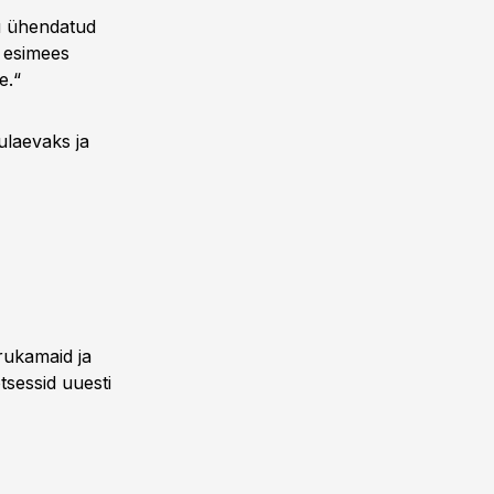
ku ühendatud
e esimees
e.“
ulaevaks ja
rukamaid ja
tsessid uuesti