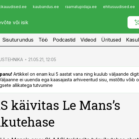
tikauudised.ee
kaubandus.ee
raamatupidaja.ee
ehitusuudised.ee
Infopank
Radar
Sisuturundus
Töö
Podcastid
Videod
Üritused
Kasul
USTEHNIKA
21.05.21, 12:05
panu!
Artikkel on enam kui 5 aastat vana ning kuulub väljaande digi
. Väljaanne ei uuenda ega kaasajasta arhiveeritud sisu, mistõttu võib ol
sete allikatega tutvumine
 käivitas Le Mans’s
ikutehase