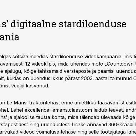
s’ digitaalne stardiloenduse
ania
algas sotsiaalmeedias stardiloenduse videokampaania, mis t
avamisest. 12 videoklipis, mida ühendas moto „Countdown 
ase ajalugu, kõige tähtsamaid verstaposte ja peamisi uuendusi
kalt, kuidas on uuenduslikkus pärast 2003. aastal toimunud
tmist veelgi kasvanud.
e on Le Mans’ traktoritehast enne ametlikku taasavamist esi
lehel. Lehel excellence-lemans.claas.com leidub teavet, andm
s’ ja ajaloolise tausta kohta, mida täiendab ülevaade kõige
verstapostidest ning uuendustest. Lisaks annavad 360-kraadi
ja arvukad videod võimaluse tehase ning selle töötajatega läh