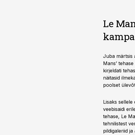
Le Man
kampa
Juba märtsis 
Mans’ tehase 
kirjeldati teh
näitasid ilme
poolset ülevõ
Lisaks sellel
veebisaidi eri
tehase, Le Man
tehnilistest 
pildigaleriid 