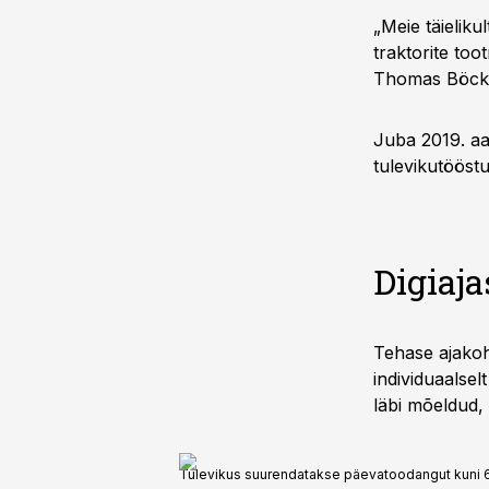
„Meie täieliku
traktorite too
Thomas Böck. 
Juba 2019. aa
tulevikutööst
Digiaja
Tehase ajakoh
individuaalsel
läbi mõeldud, e
Tulevikus suurendatakse päevatoodangut kuni 60