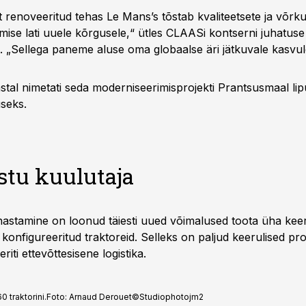
lt renoveeritud tehas Le Mans’s tõstab kvaliteetsete ja võr
tmise lati uuele kõrgusele,“ ütles CLAASi kontserni juhatus
„Sellega paneme aluse oma globaalse äri jätkuvale kasvul
stal nimetati seda moderniseerimisprojekti Prantsusmaal lip
useks.
stu kuulutaja
astamine on loonud täiesti uued võimalused toota üha kee
t konfigureeritud traktoreid. Selleks on paljud keerulised pro
riti ettevõttesisene logistika.
 traktorini.
Foto:
Arnaud Derouet©Studiophotojm2