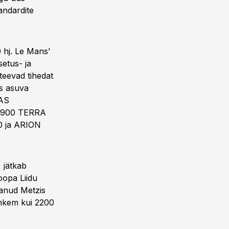
tandardite
 hj. Le Mans’
etus- ja
eevad tihedat
is asuva
AAS
N 900 TERRA
0 ja ARION
 jätkab
oopa Liidu
tanud Metzis
ohkem kui 2200