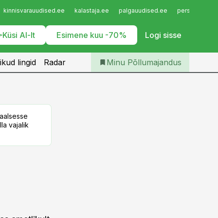
Iseteenindus
kinnisvarauudised.ee
kalastaja.ee
palgauudised.ee
personaliuudi
Telli Põllumajandus
Küsi AI-lt
Esimene kuu -70%
Logi sisse
ikud lingid
Radar
Minu Põllumajandus
taalsesse
la vajalik