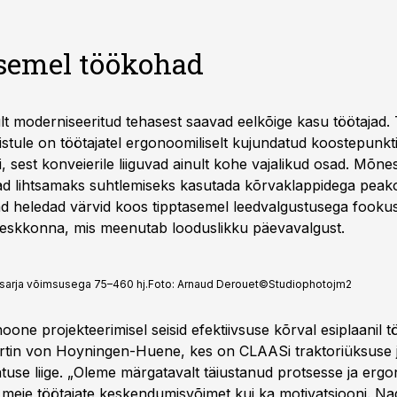
semel töökohad
kult moderniseeritud tehasest saavad eelkõige kasu töötajad
taristule on töötajatel ergonoomiliselt kujundatud koostepunkt
 sest konveierile liiguvad ainult kohe vajalikud osad. Mõn
ad lihtsamaks suhtlemiseks kasutada kõrvaklappidega peak
ad heledad värvid koos tipptasemel leedvalgustusega fookus
eskkonna, mis meenutab looduslikku päevavalgust.
 sarja võimsusega 75–460 hj.
Foto:
Arnaud Derouet©Studiophotojm2
one projekteerimisel seisid efektiivsuse kõrval esiplaanil 
artin von Hoyningen-Huene, kes on CLAASi traktoriüksuse j
atuse liige. „Oleme märgatavalt täiustanud protsesse ja erg
 meie töötajate keskendumisvõimet kui ka motivatsiooni. N