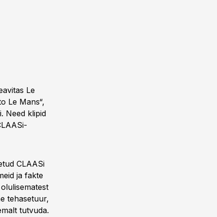
eavitas Le
to Le Mans“,
. Need klipid
 CLAASi-
tletud CLAASi
eid ja fakte
 olulisematest
ne tehasetuur,
emalt tutvuda.