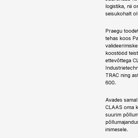
logistika, nii
seisukohalt o
Praegu toodet
tehas koos Pa
valideerimisk
koostööd teis
ettevõttega 
Industrietec
TRAC ning as
600.
Avades samal 
CLAAS oma koh
suurim põllum
põllumajandus
inimesele.