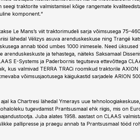
 on seegi traktorite valmistamisel kõige rangemate kvaliteedis
luline komponent.“
akse Le Mans’s viit traktorimudeli sarja võimsusega 75–460
riisi lähedal Vélizys asuva arenduskeskuse ning Trangé kats
eskusega annab tööd umbes 1000 inimesele. Need üksused t
te arenduskeskuste ja tehastega, näiteks Saksamaal Dissen
CLAAS E-Systems ja Paderbornis tegutseva ettevõttega CL
hnik, kus valmivad TERRA TRACi roomikud traktorile AXIO
tmevaba võimsusjaotusega käigukastid sarjadele ARION 50
ajal ka Chartresi lähedal Ymerays uue tehnoloogiakeskuse,
aloleku tugevdamist Prantsusmaal ehk riigis, mis on Eur
ajandustootja. Juba alates 1958. aastast on CLAAS valmis
likke pallipresse ja praegu annab ta Prantsusmaal tööd r