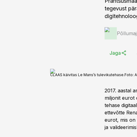
Prantsusmaal
tegevust pär
digitehnoloo
Põlluma
Jaga
CLAAS käivitas Le Mans’s tulevikutehase.
Foto:
A
2017. aastal 
miljonit euro
tehase digita
ettevõtte Ren
eurot, mis on
ja valideerimi