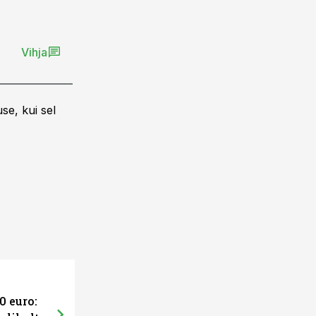
Vihja
se, kui sel
0 euro: