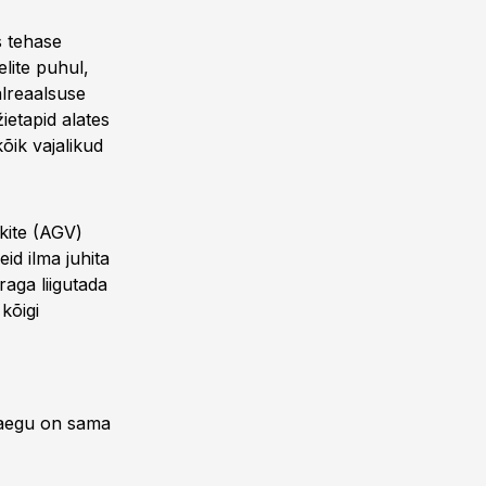
s tehase
elite puhul,
alreaalsuse
ietapid alates
kõik vajalikud
kite (AGV)
id ilma juhita
raga liigutada
kõigi
praegu on sama