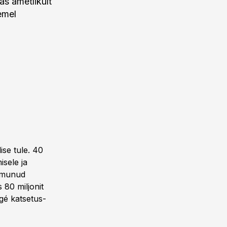
as ametlikult
emel
se tule. 40
isele ja
oimunud
 80 miljonit
gé katsetus-