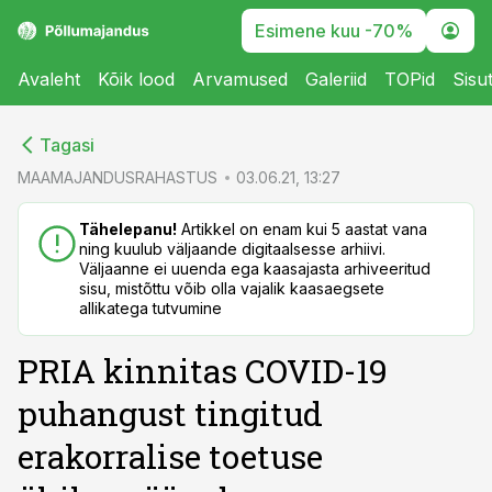
Esimene kuu -70%
Avaleht
Kõik lood
Arvamused
Galeriid
TOPid
Sisu
cebook
Tagasi
Twitter)
MAAMAJANDUSRAHASTUS
03.06.21, 13:27
kedIn
Tähelepanu!
Artikkel on enam kui 5 aastat vana
ning kuulub väljaande digitaalsesse arhiivi.
ail
Väljaanne ei uuenda ega kaasajasta arhiveeritud
sisu, mistõttu võib olla vajalik kaasaegsete
k
allikatega tutvumine
PRIA kinnitas COVID-19
puhangust tingitud
erakorralise toetuse