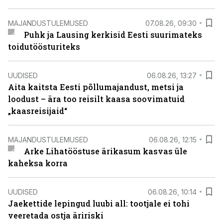
MAJANDUSTULEMUSED
07.08.26, 09:30
Puhk ja Lausing kerkisid Eesti suurimateks
toidutöösturiteks
UUDISED
06.08.26, 13:27
Aita kaitsta Eesti põllumajandust, metsi ja
loodust – ära too reisilt kaasa soovimatuid
„kaasreisijaid“
MAJANDUSTULEMUSED
06.08.26, 12:15
Arke Lihatööstuse ärikasum kasvas üle
kaheksa korra
UUDISED
06.08.26, 10:14
Jaekettide lepingud luubi all: tootjale ei tohi
veeretada ostja äririski