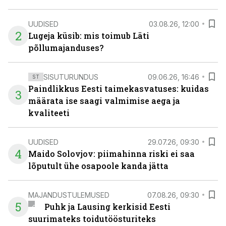
UUDISED
03.08.26, 12:00
2
Lugeja küsib: mis toimub Läti
põllumajanduses?
SISUTURUNDUS
09.06.26, 16:46
ST
Paindlikkus Eesti taimekasvatuses: kuidas
3
määrata ise saagi valmimise aega ja
kvaliteeti
UUDISED
29.07.26, 09:30
4
Maido Solovjov: piimahinna riski ei saa
lõputult ühe osapoole kanda jätta
MAJANDUSTULEMUSED
07.08.26, 09:30
5
Puhk ja Lausing kerkisid Eesti
suurimateks toidutöösturiteks