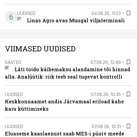
UUDISED
04.08.26, 11:23
6
Linas Agro avas Muugal viljaterminali
VIIMASED UUDISED
SAATED
07.08.26, 12:49
Läti toidu käibemaksu alandamine tõi hinnad
alla. Analüütik: riik teeb seal tugevat kontrolli
UUDISED
07.08.26, 10:35
Keskkonnaamet andis Järvamaal eriload kahe
karu küttimiseks
UUDISED
07.08.26, 10:31
Eluaseme kaaslaenust saab MES-i püsiv meede