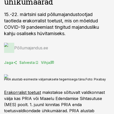
ühikumäärad
15.-22. märtsini said põllumajandustootjad
taotleda erakorralist toetust, mis on mõeldud
COVID-19 pandeemiast tingitud majandusliku
kahju osaliseks hüvitamiseks.
Põllumajandus.ee
Jaga
Salvesta
Vihja
PRIA alustab esimeste väljamaksete tegemisega täna.
Foto:
Pixabay
Erakorralist toetust
makstakse sõltuvalt valdkonnast
välja kas PRIA või Maaelu Edendamise Sihtasutuse
(MES) poolt. 1. juunil kinnitas PRIA enda
toetusvaldkondade ühikumäärad. PRIA alustab