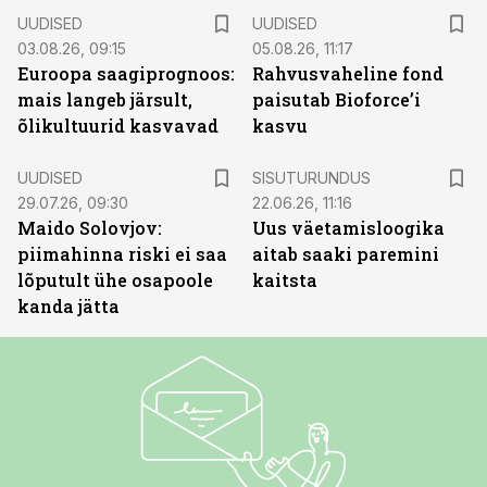
UUDISED
UUDISED
03.08.26, 09:15
05.08.26, 11:17
Euroopa saagiprognoos:
Rahvusvaheline fond
mais langeb järsult,
paisutab Bioforce’i
õlikultuurid kasvavad
kasvu
ST
UUDISED
SISUTURUNDUS
29.07.26, 09:30
22.06.26, 11:16
Maido Solovjov:
Uus väetamisloogika
piimahinna riski ei saa
aitab saaki paremini
lõputult ühe osapoole
kaitsta
kanda jätta