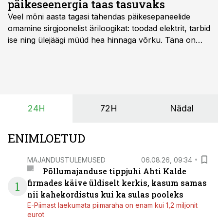
päikeseenergia taas tasuvaks
Veel mõni aasta tagasi tähendas päikesepaneelide
omamine sirgjoonelist äriloogikat: toodad elektrit, tarbid
ise ning ülejäägi müüd hea hinnaga võrku. Täna on
olukord energiaturul muutunud. Taastuvenergia
tootmisvõimsusi on lisandunud omajagu ning
päikeselistel tundidel tekib võrku suur ületootmine, mis
surub börsihinna madalaks või isegi negatiivseks.
Seetõttu on akusalvestid muutumas nii ehitus- kui ka
24H
72H
Nädal
põllumajandusettevõtete jaoks üheks olulisemaks
investeeringuks energialahendustes.
ENIMLOETUD
MAJANDUSTULEMUSED
06.08.26, 09:34
Põllumajanduse tippjuhi Ahti Kalde
firmades käive üldiselt kerkis, kasum samas
1
nii kahekordistus kui ka sulas pooleks
E-Piimast laekumata piimaraha on enam kui 1,2 miljonit
eurot