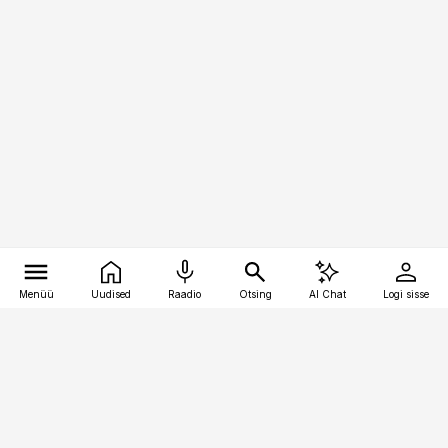
Menüü
Uudised
Raadio
Otsing
AI Chat
Logi sisse
Vana-Lõuna 39/1, 19094 Tallinn
(+372) 667 0111
pollumajandus@pollumajandus.ee