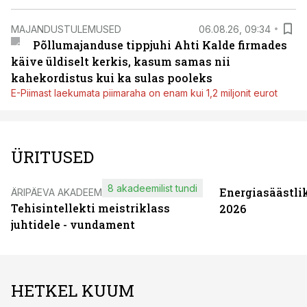
MAJANDUSTULEMUSED
06.08.26, 09:34
Põllumajanduse tippjuhi Ahti Kalde firmades
käive üldiselt kerkis, kasum samas nii
kahekordistus kui ka sulas pooleks
E-Piimast laekumata piimaraha on enam kui 1,2 miljonit eurot
ÜRITUSED
8 akadeemilist tundi
Energiasäästli
ÄRIPÄEVA AKADEEMIA
Tehisintellekti meistriklass
2026
juhtidele - vundament
HETKEL KUUM