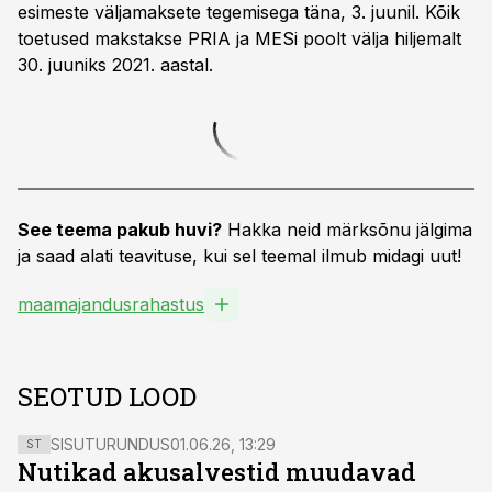
esimeste väljamaksete tegemisega täna, 3. juunil. Kõik
toetused makstakse PRIA ja MESi poolt välja hiljemalt
30. juuniks 2021. aastal.
See teema pakub huvi?
Hakka neid märksõnu jälgima
ja saad alati teavituse, kui sel teemal ilmub midagi uut!
maamajandusrahastus
SEOTUD LOOD
SISUTURUNDUS
01.06.26, 13:29
ST
Nutikad akusalvestid muudavad