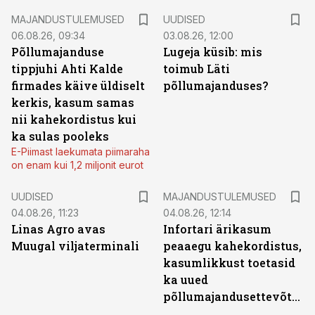
MAJANDUSTULEMUSED
UUDISED
06.08.26, 09:34
03.08.26, 12:00
Põllumajanduse
Lugeja küsib: mis
tippjuhi Ahti Kalde
toimub Läti
firmades käive üldiselt
põllumajanduses?
kerkis, kasum samas
nii kahekordistus kui
ka sulas pooleks
E-Piimast laekumata piimaraha
on enam kui 1,2 miljonit eurot
UUDISED
MAJANDUSTULEMUSED
04.08.26, 11:23
04.08.26, 12:14
Linas Agro avas
Infortari ärikasum
Muugal viljaterminali
peaaegu kahekordistus,
kasumlikkust toetasid
ka uued
põllumajandusettevõtted