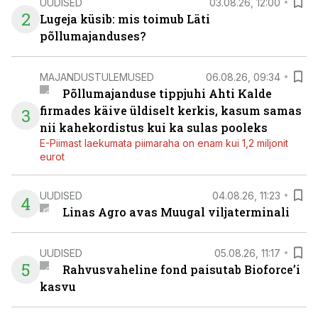
UUDISED
03.08.26, 12:00
2
Lugeja küsib: mis toimub Läti
põllumajanduses?
MAJANDUSTULEMUSED
06.08.26, 09:34
Põllumajanduse tippjuhi Ahti Kalde
firmades käive üldiselt kerkis, kasum samas
3
nii kahekordistus kui ka sulas pooleks
E-Piimast laekumata piimaraha on enam kui 1,2 miljonit
eurot
UUDISED
04.08.26, 11:23
4
Linas Agro avas Muugal viljaterminali
UUDISED
05.08.26, 11:17
5
Rahvusvaheline fond paisutab Bioforce’i
kasvu