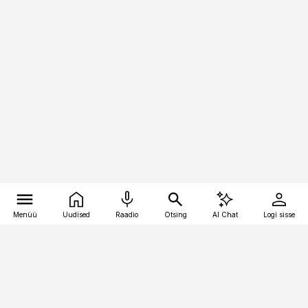
Menüü
Uudised
Raadio
Otsing
AI Chat
Logi sisse
Vana-Lõuna 39/1, 19094 Tallinn
(+372) 667 0111