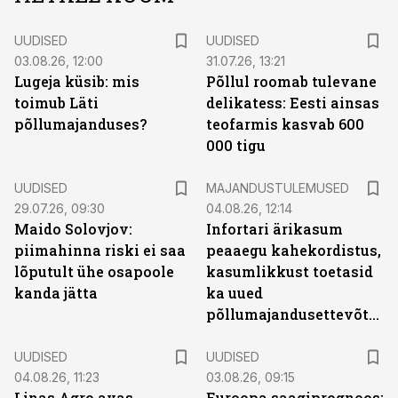
UUDISED
UUDISED
03.08.26, 12:00
31.07.26, 13:21
Lugeja küsib: mis
Põllul roomab tulevane
toimub Läti
delikatess: Eesti ainsas
põllumajanduses?
teofarmis kasvab 600
000 tigu
UUDISED
MAJANDUSTULEMUSED
29.07.26, 09:30
04.08.26, 12:14
Maido Solovjov:
Infortari ärikasum
piimahinna riski ei saa
peaaegu kahekordistus,
lõputult ühe osapoole
kasumlikkust toetasid
kanda jätta
ka uued
põllumajandusettevõtted
UUDISED
UUDISED
04.08.26, 11:23
03.08.26, 09:15
Linas Agro avas
Euroopa saagiprognoos: