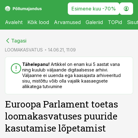
Esimene kuu -70%
Avaleht
Kõik lood
Arvamused
Galeriid
TOPid
Sisu
cebook
Tagasi
Twitter)
LOOMAKASVATUS
14.06.21, 11:09
kedIn
Tähelepanu!
Artikkel on enam kui 5 aastat vana
ning kuulub väljaande digitaalsesse arhiivi.
ail
Väljaanne ei uuenda ega kaasajasta arhiveeritud
sisu, mistõttu võib olla vajalik kaasaegsete
k
allikatega tutvumine
Euroopa Parlament toetas
loomakasvatuses puuride
kasutamise lõpetamist