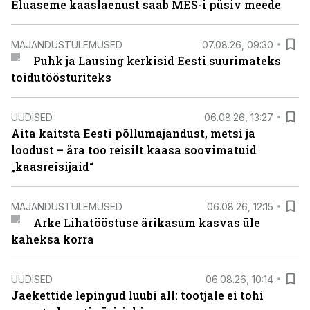
Eluaseme kaaslaenust saab MES-i püsiv meede
MAJANDUSTULEMUSED
07.08.26, 09:30
Puhk ja Lausing kerkisid Eesti suurimateks
toidutöösturiteks
UUDISED
06.08.26, 13:27
Aita kaitsta Eesti põllumajandust, metsi ja
loodust – ära too reisilt kaasa soovimatuid
„kaasreisijaid“
MAJANDUSTULEMUSED
06.08.26, 12:15
Arke Lihatööstuse ärikasum kasvas üle
kaheksa korra
UUDISED
06.08.26, 10:14
Jaekettide lepingud luubi all: tootjale ei tohi