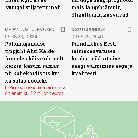
Muugal viljaterminali
mais langeb järsult,
õlikultuurid kasvavad
ST
MAJANDUSTULEMUSED
SISUTURUNDUS
06.08.26, 09:34
09.06.26, 16:46
Põllumajanduse
Paindlikkus Eesti
tippjuhi Ahti Kalde
taimekasvatuses:
firmades käive üldiselt
kuidas määrata ise
kerkis, kasum samas
saagi valmimise aega ja
nii kahekordistus kui
kvaliteeti
ka sulas pooleks
E-Piimast laekumata piimaraha
on enam kui 1,2 miljonit eurot