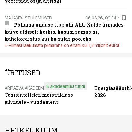
veeretada ostja äririski
MAJANDUSTULEMUSED
06.08.26, 09:34
Põllumajanduse tippjuhi Ahti Kalde firmades
käive üldiselt kerkis, kasum samas nii
kahekordistus kui ka sulas pooleks
E-Piimast laekumata piimaraha on enam kui 1,2 miljonit eurot
ÜRITUSED
8 akadeemilist tundi
Energiasäästli
ÄRIPÄEVA AKADEEMIA
Tehisintellekti meistriklass
2026
juhtidele - vundament
HETKEL KUUM