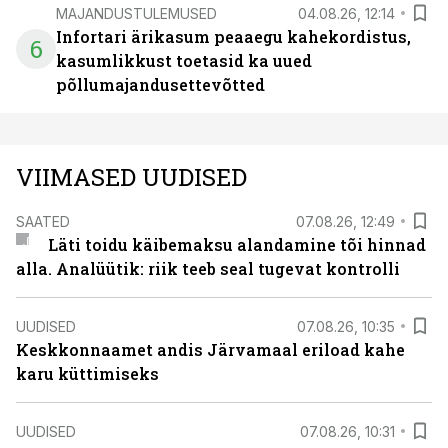
MAJANDUSTULEMUSED
04.08.26, 12:14
Infortari ärikasum peaaegu kahekordistus,
6
kasumlikkust toetasid ka uued
põllumajandusettevõtted
VIIMASED UUDISED
SAATED
07.08.26, 12:49
Läti toidu käibemaksu alandamine tõi hinnad
alla. Analüütik: riik teeb seal tugevat kontrolli
UUDISED
07.08.26, 10:35
Keskkonnaamet andis Järvamaal eriload kahe
karu küttimiseks
UUDISED
07.08.26, 10:31