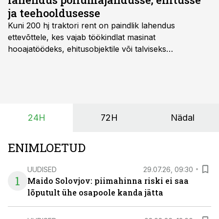
ja teehooldusesse
Kuni 200 hj traktori rent
on paindlik lahendus
ettevõttele, kes vajab töökindlat masinat
hooajatöödeks, ehitusobjektile või talviseks
lumetõrjeks. Renditraktor kuni 200 hj aitab katta
hooajalisi töötippe, ootamatuid lisatöid või asendada
ajutiselt rivist välja langenud tehnikat, ja seda ilma suuri
investeeringuid tegemata. Baltic Agro masinarent tagab
vajaliku traktori ja lisavarustuse just siis, kui töömaht
24H
72H
Nädal
on suurim ning iga töötund on oluline.
ENIMLOETUD
UUDISED
29.07.26, 09:30
1
Maido Solovjov: piimahinna riski ei saa
lõputult ühe osapoole kanda jätta