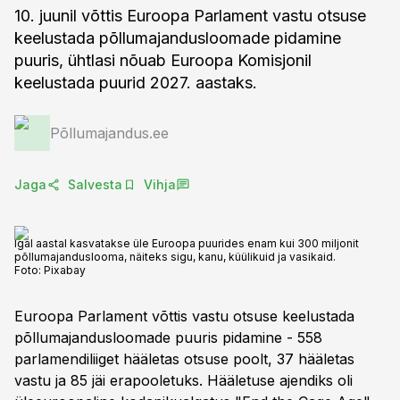
10. juunil võttis Euroopa Parlament vastu otsuse
keelustada põllumajandusloomade pidamine
puuris, ühtlasi nõuab Euroopa Komisjonil
keelustada puurid 2027. aastaks.
Põllumajandus.ee
Jaga
Salvesta
Vihja
Igal aastal kasvatakse üle Euroopa puurides enam kui 300 miljonit
põllumajanduslooma, näiteks sigu, kanu, küülikuid ja vasikaid.
Foto:
Pixabay
Euroopa Parlament võttis vastu otsuse keelustada
põllumajandusloomade puuris pidamine - 558
parlamendiliiget hääletas otsuse poolt, 37 hääletas
vastu ja 85 jäi erapooletuks. Hääletuse ajendiks oli