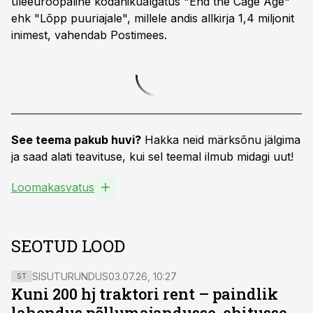
üleeuroopaline kodanikualgatus "End the Cage Age"
ehk "Lõpp puuriajale", millele andis allkirja 1,4 miljonit
inimest, vahendab Postimees.
See teema pakub huvi?
Hakka neid märksõnu jälgima
ja saad alati teavituse, kui sel teemal ilmub midagi uut!
Loomakasvatus
SEOTUD LOOD
SISUTURUNDUS
03.07.26, 10:27
ST
Kuni 200 hj traktori rent – paindlik
lahendus põllumajandusse, ehitusse