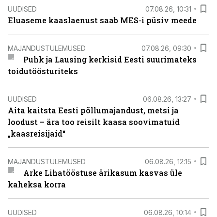
UUDISED
07.08.26, 10:31
Eluaseme kaaslaenust saab MES-i püsiv meede
MAJANDUSTULEMUSED
07.08.26, 09:30
Puhk ja Lausing kerkisid Eesti suurimateks
toidutöösturiteks
UUDISED
06.08.26, 13:27
Aita kaitsta Eesti põllumajandust, metsi ja
loodust – ära too reisilt kaasa soovimatuid
„kaasreisijaid“
MAJANDUSTULEMUSED
06.08.26, 12:15
Arke Lihatööstuse ärikasum kasvas üle
kaheksa korra
UUDISED
06.08.26, 10:14