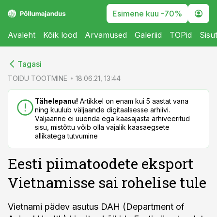
Esimene kuu -70%
Avaleht
Kõik lood
Arvamused
Galeriid
TOPid
Sisu
cebook
Tagasi
Twitter)
TOIDU TOOTMINE
18.06.21, 13:44
kedIn
Tähelepanu!
Artikkel on enam kui 5 aastat vana
ning kuulub väljaande digitaalsesse arhiivi.
ail
Väljaanne ei uuenda ega kaasajasta arhiveeritud
sisu, mistõttu võib olla vajalik kaasaegsete
k
allikatega tutvumine
Eesti piimatoodete eksport
Vietnamisse sai rohelise tule
Vietnami pädev asutus DAH (Department of