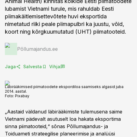
Animal Health) kinnitas kõikide Eesti piimatoodete
lubamist Vietnami turule, mis rahuldab Eesti
piimakäitlemisettevõtete huvi eksportida
nimetatud riiki peale piimapulbri ka juustu, võid,
koort ning kõrgkuumutatud (UHT) piimatooteid.
Põllumajandus.ee
Jaga
Salvesta
Vihja
Läbirääkimised piimatoodete ekspordiloa saamiseks algasid juba
2014. aastal.
Foto:
Pixabay
„Aastaid väldanud läbirääkimiste tulemusena saime
Vietnami pädevalt asutuselt loa hakata eksportima
sinna piimatooteid,“ sõnas Põllumajandus- ja
Toiduameti strateegilise planeerimise ja analüüsi