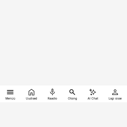
Menüü
Uudised
Raadio
Otsing
AI Chat
Logi sisse
Vana-Lõuna 39/1, 19094 Tallinn