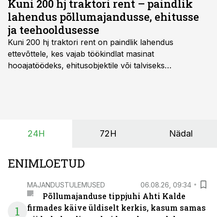
Kuni 200 hj traktori rent – paindlik
lahendus põllumajandusse, ehitusse
ja teehooldusesse
Kuni 200 hj traktori rent
on paindlik lahendus
ettevõttele, kes vajab töökindlat masinat
hooajatöödeks, ehitusobjektile või talviseks
lumetõrjeks. Renditraktor kuni 200 hj aitab katta
hooajalisi töötippe, ootamatuid lisatöid või asendada
ajutiselt rivist välja langenud tehnikat, ja seda ilma suuri
investeeringuid tegemata. Baltic Agro masinarent tagab
vajaliku traktori ja lisavarustuse just siis, kui töömaht
24H
72H
Nädal
on suurim ning iga töötund on oluline.
ENIMLOETUD
MAJANDUSTULEMUSED
06.08.26, 09:34
Põllumajanduse tippjuhi Ahti Kalde
firmades käive üldiselt kerkis, kasum samas
1