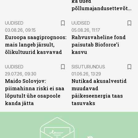
ka uued
põllumajandusettevõtted
UUDISED
UUDISED
03.08.26, 09:15
05.08.26, 11:17
Euroopa saagiprognoos:
Rahvusvaheline fond
mais langeb järsult,
paisutab Bioforce’i
õlikultuurid kasvavad
kasvu
ST
UUDISED
SISUTURUNDUS
29.07.26, 09:30
01.06.26, 13:29
Maido Solovjov:
Nutikad akusalvestid
piimahinna riski ei saa
muudavad
lõputult ühe osapoole
päikeseenergia taas
kanda jätta
tasuvaks