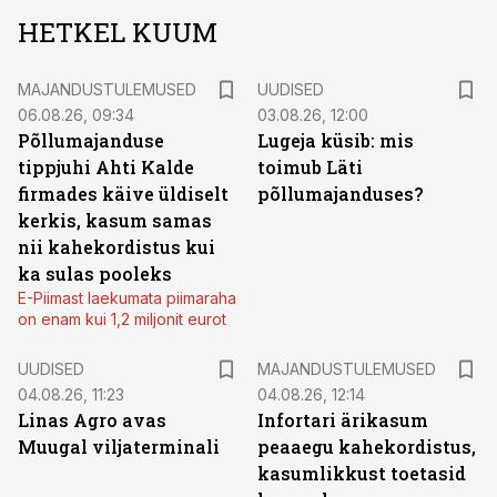
HETKEL KUUM
MAJANDUSTULEMUSED
UUDISED
06.08.26, 09:34
03.08.26, 12:00
Põllumajanduse
Lugeja küsib: mis
tippjuhi Ahti Kalde
toimub Läti
firmades käive üldiselt
põllumajanduses?
kerkis, kasum samas
nii kahekordistus kui
ka sulas pooleks
E-Piimast laekumata piimaraha
on enam kui 1,2 miljonit eurot
UUDISED
MAJANDUSTULEMUSED
04.08.26, 11:23
04.08.26, 12:14
Linas Agro avas
Infortari ärikasum
Muugal viljaterminali
peaaegu kahekordistus,
kasumlikkust toetasid