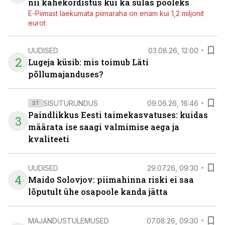
nii kahekordistus kui ka sulas pooleks
E-Piimast laekumata piimaraha on enam kui 1,2 miljonit
eurot
UUDISED
03.08.26, 12:00
2
Lugeja küsib: mis toimub Läti
põllumajanduses?
SISUTURUNDUS
09.06.26, 16:46
ST
Paindlikkus Eesti taimekasvatuses: kuidas
3
määrata ise saagi valmimise aega ja
kvaliteeti
UUDISED
29.07.26, 09:30
4
Maido Solovjov: piimahinna riski ei saa
lõputult ühe osapoole kanda jätta
MAJANDUSTULEMUSED
07.08.26, 09:30