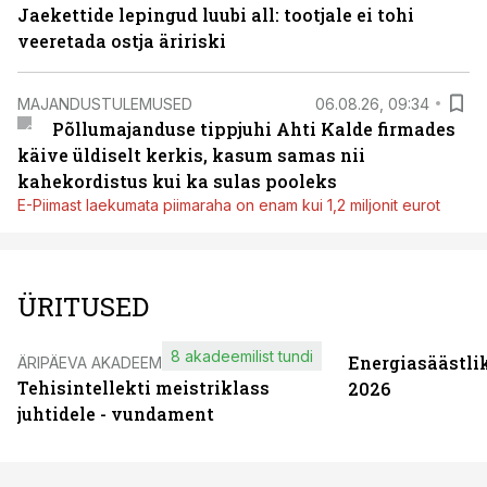
Jaekettide lepingud luubi all: tootjale ei tohi
veeretada ostja äririski
MAJANDUSTULEMUSED
06.08.26, 09:34
Põllumajanduse tippjuhi Ahti Kalde firmades
käive üldiselt kerkis, kasum samas nii
kahekordistus kui ka sulas pooleks
E-Piimast laekumata piimaraha on enam kui 1,2 miljonit eurot
ÜRITUSED
8 akadeemilist tundi
Energiasäästli
ÄRIPÄEVA AKADEEMIA
Tehisintellekti meistriklass
2026
juhtidele - vundament