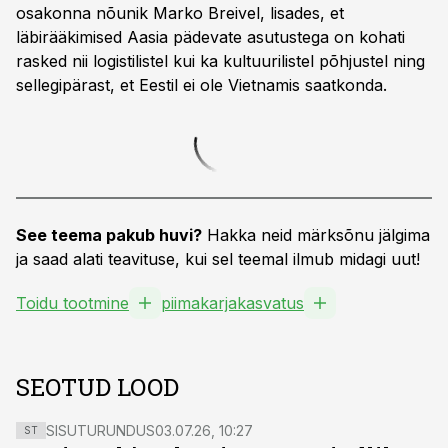
osakonna nõunik Marko Breivel, lisades, et
läbirääkimised Aasia pädevate asutustega on kohati
rasked nii logistilistel kui ka kultuurilistel põhjustel ning
sellegipärast, et Eestil ei ole Vietnamis saatkonda.
See teema pakub huvi?
Hakka neid märksõnu jälgima
ja saad alati teavituse, kui sel teemal ilmub midagi uut!
Toidu tootmine
piimakarjakasvatus
SEOTUD LOOD
SISUTURUNDUS
03.07.26, 10:27
ST