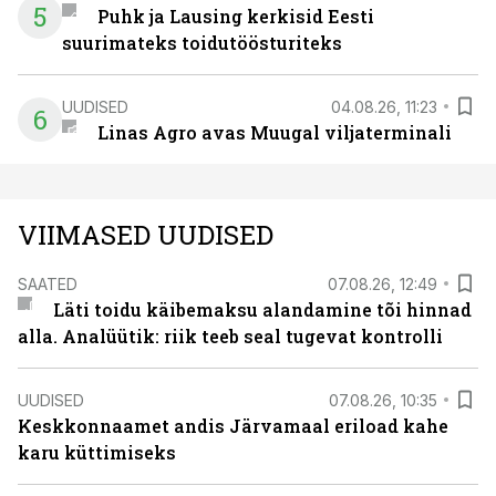
5
Puhk ja Lausing kerkisid Eesti
suurimateks toidutöösturiteks
UUDISED
04.08.26, 11:23
6
Linas Agro avas Muugal viljaterminali
VIIMASED UUDISED
SAATED
07.08.26, 12:49
Läti toidu käibemaksu alandamine tõi hinnad
alla. Analüütik: riik teeb seal tugevat kontrolli
UUDISED
07.08.26, 10:35
Keskkonnaamet andis Järvamaal eriload kahe
karu küttimiseks