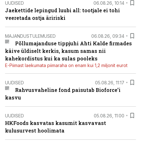
UUDISED
06.08.26, 10:14
Jaekettide lepingud luubi all: tootjale ei tohi
veeretada ostja äririski
MAJANDUSTULEMUSED
06.08.26, 09:34
Põllumajanduse tippjuhi Ahti Kalde firmades
käive üldiselt kerkis, kasum samas nii
kahekordistus kui ka sulas pooleks
E-Piimast laekumata piimaraha on enam kui 1,2 miljonit eurot
UUDISED
05.08.26, 11:17
Rahvusvaheline fond paisutab Bioforce’i
kasvu
UUDISED
05.08.26, 11:00
HKFoods kasvatas kasumit kasvavast
kulusurvest hoolimata