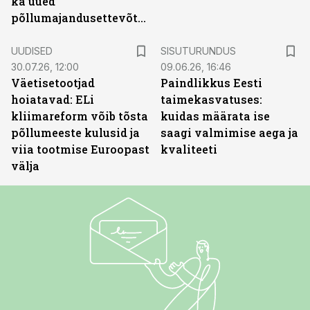
ka uued
põllumajandusettevõtted
ST
UUDISED
SISUTURUNDUS
30.07.26, 12:00
09.06.26, 16:46
Väetisetootjad
Paindlikkus Eesti
hoiatavad: ELi
taimekasvatuses:
kliimareform võib tõsta
kuidas määrata ise
põllumeeste kulusid ja
saagi valmimise aega ja
viia tootmise Euroopast
kvaliteeti
välja