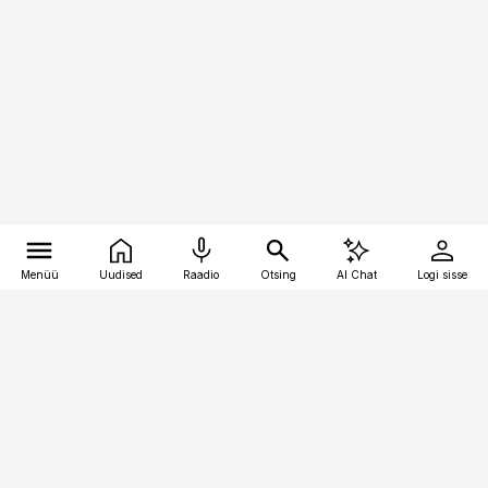
Menüü
Uudised
Raadio
Otsing
AI Chat
Logi sisse
Vana-Lõuna 39/1, 19094 Tallinn
(+372) 667 0111
pollumajandus@pollumajandus.ee