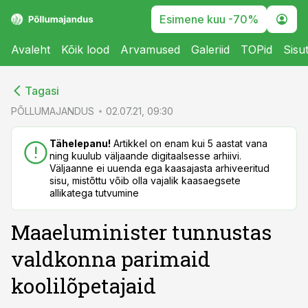
Esimene kuu -70%
Avaleht
Kõik lood
Arvamused
Galeriid
TOPid
Sisu
cebook
Tagasi
Twitter)
PÕLLUMAJANDUS
02.07.21, 09:30
kedIn
Tähelepanu!
Artikkel on enam kui 5 aastat vana
ning kuulub väljaande digitaalsesse arhiivi.
ail
Väljaanne ei uuenda ega kaasajasta arhiveeritud
sisu, mistõttu võib olla vajalik kaasaegsete
k
allikatega tutvumine
Maaeluminister tunnustas
valdkonna parimaid
koolilõpetajaid