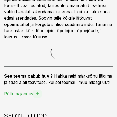
tõeliselt väärtustatud, kui asute omandatud teadmisi
valitud erialal rakendama, nii ennast kui ka valdkonda
edasi arendades. Soovin teile kõigile jätkuvat
õppimistahet ja kõrgete sihtide seadmise indu. Tänan ja
tunnustan kõiki lõpetajaid, õpetajaid, õppejõude,“
lausus Urmas Kruuse.
See teema pakub huvi?
Hakka neid märksõnu jälgima
ja saad alati teavituse, kui sel teemal ilmub midagi uut!
Põllumajandus
SEOTUD LOOD