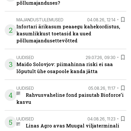
põllumajanduses?
MAJANDUSTULEMUSED
04.08.26, 12:14
Infortari ärikasum peaaegu kahekordistus,
2
kasumlikkust toetasid ka uued
põllumajandusettevõtted
UUDISED
29.07.26, 09:30
3
Maido Solovjov: piimahinna riski ei saa
lõputult ühe osapoole kanda jätta
UUDISED
05.08.26, 11:17
4
Rahvusvaheline fond paisutab Bioforce’i
kasvu
UUDISED
04.08.26, 11:23
5
Linas Agro avas Muugal viljaterminali