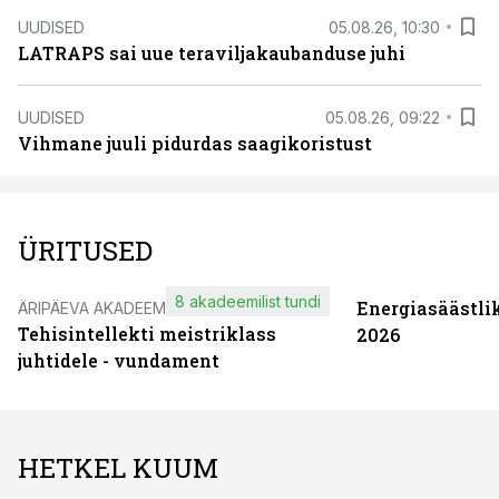
UUDISED
05.08.26, 10:30
LATRAPS sai uue teraviljakaubanduse juhi
UUDISED
05.08.26, 09:22
Vihmane juuli pidurdas saagikoristust
ÜRITUSED
8 akadeemilist tundi
Energiasäästli
ÄRIPÄEVA AKADEEMIA
Tehisintellekti meistriklass
2026
juhtidele - vundament
HETKEL KUUM