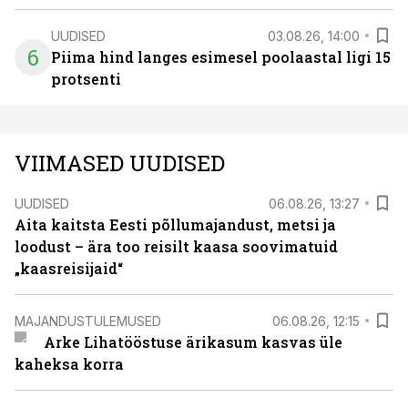
UUDISED
03.08.26, 14:00
6
Piima hind langes esimesel poolaastal ligi 15
protsenti
VIIMASED UUDISED
UUDISED
06.08.26, 13:27
Aita kaitsta Eesti põllumajandust, metsi ja
loodust – ära too reisilt kaasa soovimatuid
„kaasreisijaid“
MAJANDUSTULEMUSED
06.08.26, 12:15
Arke Lihatööstuse ärikasum kasvas üle
kaheksa korra