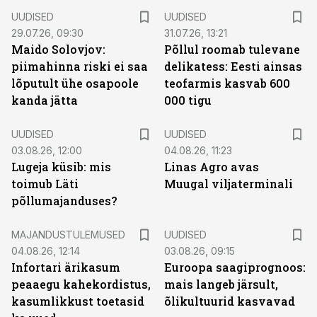
UUDISED
UUDISED
29.07.26, 09:30
31.07.26, 13:21
Maido Solovjov:
Põllul roomab tulevane
piimahinna riski ei saa
delikatess: Eesti ainsas
lõputult ühe osapoole
teofarmis kasvab 600
kanda jätta
000 tigu
UUDISED
UUDISED
03.08.26, 12:00
04.08.26, 11:23
Lugeja küsib: mis
Linas Agro avas
toimub Läti
Muugal viljaterminali
põllumajanduses?
MAJANDUSTULEMUSED
UUDISED
04.08.26, 12:14
03.08.26, 09:15
Infortari ärikasum
Euroopa saagiprognoos:
peaaegu kahekordistus,
mais langeb järsult,
kasumlikkust toetasid
õlikultuurid kasvavad