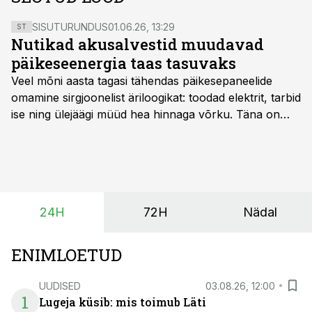
SISUTURUNDUS
01.06.26, 13:29
ST
Nutikad akusalvestid muudavad
päikeseenergia taas tasuvaks
Veel mõni aasta tagasi tähendas päikesepaneelide
omamine sirgjoonelist äriloogikat: toodad elektrit, tarbid
ise ning ülejäägi müüd hea hinnaga võrku. Täna on
olukord energiaturul muutunud. Taastuvenergia
tootmisvõimsusi on lisandunud omajagu ning
päikeselistel tundidel tekib võrku suur ületootmine, mis
surub börsihinna madalaks või isegi negatiivseks.
Seetõttu on akusalvestid muutumas nii ehitus- kui ka
24H
72H
Nädal
põllumajandusettevõtete jaoks üheks olulisemaks
investeeringuks energialahendustes.
ENIMLOETUD
UUDISED
03.08.26, 12:00
1
Lugeja küsib: mis toimub Läti