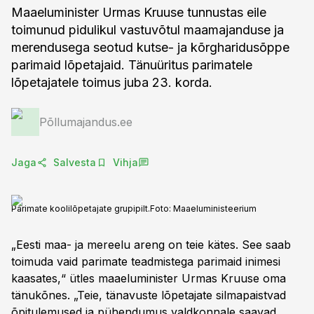
Maaeluminister Urmas Kruuse tunnustas eile
toimunud pidulikul vastuvõtul maamajanduse ja
merendusega seotud kutse- ja kõrgharidusõppe
parimaid lõpetajaid. Tänuüritus parimatele
lõpetajatele toimus juba 23. korda.
Põllumajandus.ee
Jaga
Salvesta
Vihja
Parimate koolilõpetajate grupipilt.
Foto:
Maaeluministeerium
„Eesti maa- ja mereelu areng on teie kätes. See saab
toimuda vaid parimate teadmistega parimaid inimesi
kaasates,“ ütles maaeluminister Urmas Kruuse oma
tänukõnes. „Teie, tänavuste lõpetajate silmapaistvad
õpitulemused ja pühendumus valdkonnale saavad