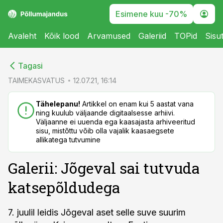
Esimene kuu -70%
Avaleht
Kõik lood
Arvamused
Galeriid
TOPid
Sisu
cebook
Tagasi
Twitter)
TAIMEKASVATUS
12.07.21, 16:14
kedIn
Tähelepanu!
Artikkel on enam kui 5 aastat vana
ning kuulub väljaande digitaalsesse arhiivi.
ail
Väljaanne ei uuenda ega kaasajasta arhiveeritud
sisu, mistõttu võib olla vajalik kaasaegsete
k
allikatega tutvumine
Galerii: Jõgeval sai tutvuda
katsepõldudega
7. juulil leidis Jõgeval aset selle suve suurim