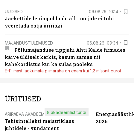
UUDISED
06.08.26, 10:14
Jaekettide lepingud luubi all: tootjale ei tohi
veeretada ostja äririski
MAJANDUSTULEMUSED
06.08.26, 09:34
Põllumajanduse tippjuhi Ahti Kalde firmades
käive üldiselt kerkis, kasum samas nii
kahekordistus kui ka sulas pooleks
E-Piimast laekumata piimaraha on enam kui 1,2 miljonit eurot
ÜRITUSED
8 akadeemilist tundi
Energiasäästli
ÄRIPÄEVA AKADEEMIA
Tehisintellekti meistriklass
2026
juhtidele - vundament