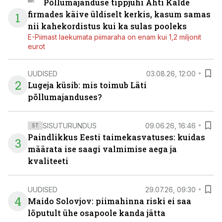
Põllumajanduse tippjuhi Ahti Kalde
firmades käive üldiselt kerkis, kasum samas
1
nii kahekordistus kui ka sulas pooleks
E-Piimast laekumata piimaraha on enam kui 1,2 miljonit
eurot
UUDISED
03.08.26, 12:00
2
Lugeja küsib: mis toimub Läti
põllumajanduses?
SISUTURUNDUS
09.06.26, 16:46
ST
Paindlikkus Eesti taimekasvatuses: kuidas
3
määrata ise saagi valmimise aega ja
kvaliteeti
UUDISED
29.07.26, 09:30
4
Maido Solovjov: piimahinna riski ei saa
lõputult ühe osapoole kanda jätta