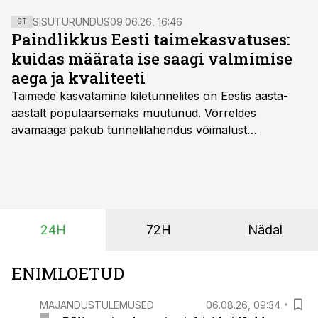
SISUTURUNDUS
09.06.26, 16:46
ST
Paindlikkus Eesti taimekasvatuses:
kuidas määrata ise saagi valmimise
aega ja kvaliteeti
Taimede kasvatamine kiletunnelites on Eestis aasta-
aastalt populaarsemaks muutunud. Võrreldes
avamaaga pakub tunnelilahendus võimalust
saagikoristuse algust kuni kahe nädala võrra
varasemaks tuua või hoopis hilisemaks lükata. Hästi
planeerides on tänu sellele võimalik saada ka saagi
eest turul kõrgemat hinda.
24H
72H
Nädal
ENIMLOETUD
MAJANDUSTULEMUSED
06.08.26, 09:34