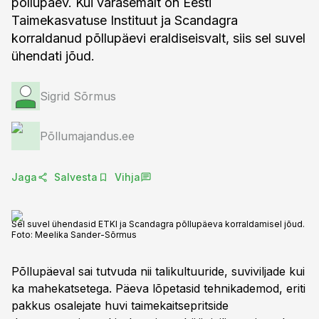
põllupäev. Kui varasemalt on Eesti
Taimekasvatuse Instituut ja Scandagra
korraldanud põllupäevi eraldiseisvalt, siis sel suvel
ühendati jõud.
Sigrid Sõrmus
Põllumajandus.ee
Jaga
Salvesta
Vihja
Sel suvel ühendasid ETKI ja Scandagra põllupäeva korraldamisel jõud.
Foto:
Meelika Sander-Sõrmus
Põllupäeval sai tutvuda nii talikultuuride, suviviljade kui
ka mahekatsetega. Päeva lõpetasid tehnikademod, eriti
pakkus osalejate huvi taimekaitsepritside