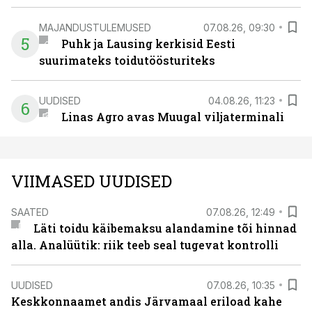
MAJANDUSTULEMUSED
07.08.26, 09:30
5
Puhk ja Lausing kerkisid Eesti
suurimateks toidutöösturiteks
UUDISED
04.08.26, 11:23
6
Linas Agro avas Muugal viljaterminali
VIIMASED UUDISED
SAATED
07.08.26, 12:49
Läti toidu käibemaksu alandamine tõi hinnad
alla. Analüütik: riik teeb seal tugevat kontrolli
UUDISED
07.08.26, 10:35
Keskkonnaamet andis Järvamaal eriload kahe