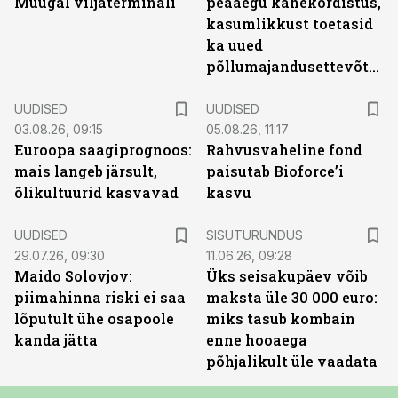
Muugal viljaterminali
peaaegu kahekordistus,
kasumlikkust toetasid
ka uued
põllumajandusettevõtted
UUDISED
UUDISED
03.08.26, 09:15
05.08.26, 11:17
Euroopa saagiprognoos:
Rahvusvaheline fond
mais langeb järsult,
paisutab Bioforce’i
õlikultuurid kasvavad
kasvu
ST
UUDISED
SISUTURUNDUS
29.07.26, 09:30
11.06.26, 09:28
Maido Solovjov:
Üks seisakupäev võib
piimahinna riski ei saa
maksta üle 30 000 euro:
lõputult ühe osapoole
miks tasub kombain
kanda jätta
enne hooaega
põhjalikult üle vaadata