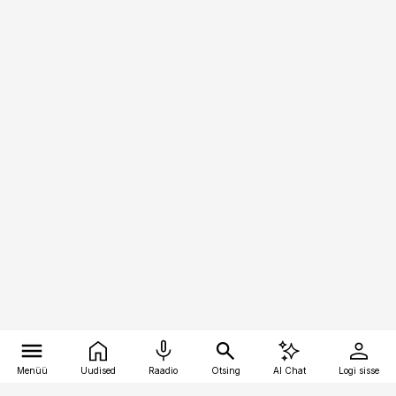
Menüü
Uudised
Raadio
Otsing
AI Chat
Logi sisse