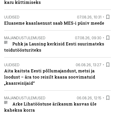
karu küttimiseks
UUDISED
07.08.26, 10:31
Eluaseme kaaslaenust saab MES-i püsiv meede
MAJANDUSTULEMUSED
07.08.26, 09:30
Puhk ja Lausing kerkisid Eesti suurimateks
toidutöösturiteks
UUDISED
06.08.26, 13:27
Aita kaitsta Eesti põllumajandust, metsi ja
loodust – ära too reisilt kaasa soovimatuid
„kaasreisijaid“
MAJANDUSTULEMUSED
06.08.26, 12:15
Arke Lihatööstuse ärikasum kasvas üle
kaheksa korra