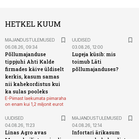
HETKEL KUUM
MAJANDUSTULEMUSED
UUDISED
06.08.26, 09:34
03.08.26, 12:00
Põllumajanduse
Lugeja küsib: mis
tippjuhi Ahti Kalde
toimub Läti
firmades käive üldiselt
põllumajanduses?
kerkis, kasum samas
nii kahekordistus kui
ka sulas pooleks
E-Piimast laekumata piimaraha
on enam kui 1,2 miljonit eurot
UUDISED
MAJANDUSTULEMUSED
04.08.26, 11:23
04.08.26, 12:14
Linas Agro avas
Infortari ärikasum