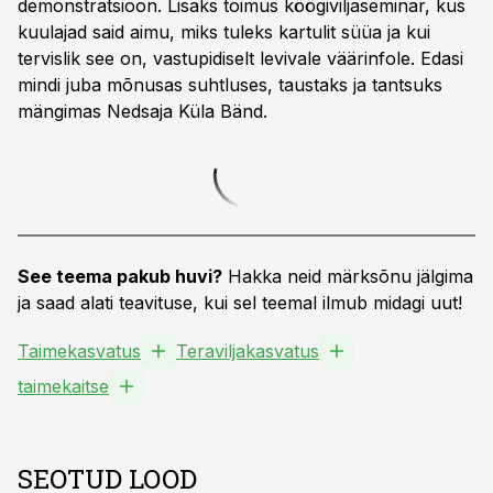
demonstratsioon. Lisaks toimus köögiviljaseminar, kus
kuulajad said aimu, miks tuleks kartulit süüa ja kui
tervislik see on, vastupidiselt levivale väärinfole. Edasi
mindi juba mõnusas suhtluses, taustaks ja tantsuks
mängimas Nedsaja Küla Bänd.
See teema pakub huvi?
Hakka neid märksõnu jälgima
ja saad alati teavituse, kui sel teemal ilmub midagi uut!
Taimekasvatus
Teraviljakasvatus
taimekaitse
SEOTUD LOOD