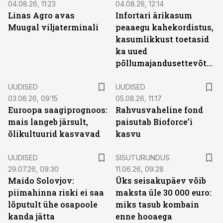
04.08.26, 11:23
04.08.26, 12:14
Linas Agro avas
Infortari ärikasum
Muugal viljaterminali
peaaegu kahekordistus,
kasumlikkust toetasid
ka uued
põllumajandusettevõtted
UUDISED
UUDISED
03.08.26, 09:15
05.08.26, 11:17
Euroopa saagiprognoos:
Rahvusvaheline fond
mais langeb järsult,
paisutab Bioforce’i
õlikultuurid kasvavad
kasvu
ST
UUDISED
SISUTURUNDUS
29.07.26, 09:30
11.06.26, 09:28
Maido Solovjov:
Üks seisakupäev võib
piimahinna riski ei saa
maksta üle 30 000 euro:
lõputult ühe osapoole
miks tasub kombain
kanda jätta
enne hooaega