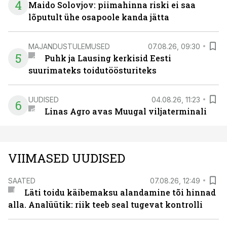
4
Maido Solovjov: piimahinna riski ei saa
lõputult ühe osapoole kanda jätta
MAJANDUSTULEMUSED
07.08.26, 09:30
5
Puhk ja Lausing kerkisid Eesti
suurimateks toidutöösturiteks
UUDISED
04.08.26, 11:23
6
Linas Agro avas Muugal viljaterminali
VIIMASED UUDISED
SAATED
07.08.26, 12:49
Läti toidu käibemaksu alandamine tõi hinnad
alla. Analüütik: riik teeb seal tugevat kontrolli