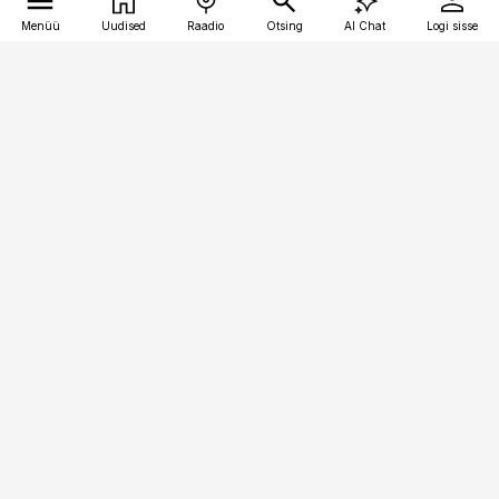
Menüü
Uudised
Raadio
Otsing
AI Chat
Logi sisse
Vana-Lõuna 39/1, 19094 Tallinn
(+372) 667 0111
pollumajandus@pollumajandus.ee
Telli
Reklaam
Firmast
Sisu kasutamisõigused
Ajakirjaniku
eetikakoodeks
Üldtingimused
Privaatsustingimused
Küpsiste poliitika
KKK
Eesti Meediaettevõtete
Eelistuste haldamine
Liit