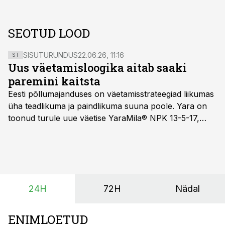
SEOTUD LOOD
SISUTURUNDUS
22.06.26, 11:16
ST
Uus väetamisloogika aitab saaki
paremini kaitsta
Eesti põllumajanduses on väetamisstrateegiad liikumas
üha teadlikuma ja paindlikuma suuna poole. Yara on
toonud turule uue väetise YaraMila® NPK 13-5-17,
mille eesmärk on mitte ainult parandada saagikust,
vaid ka muuta põllumeeste mõtteviisi väetamise
ajastuse ja koguste osas.
24H
72H
Nädal
ENIMLOETUD