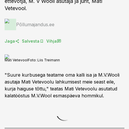
ettevõtja, M. V Wooli asutaja ja juht, Mati
Vetevool.
Põllumajandus.ee
Jaga
Salvesta
Vihja
Mati Vetevool
Foto:
Liis Treimann
"Suure kurbusega teatame oma kalli isa ja M.V.Wooli
asutaja Mati Vetevoolu lahkumisest meie seast eile,
kurja haiguse tõttu," teatas Mati Vetevoolu asutatud
kalatööstus M.V.Wool esmaspäeva hommikul.