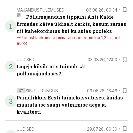
MAJANDUSTULEMUSED
06.08.26, 09:34
Põllumajanduse tippjuhi Ahti Kalde
firmades käive üldiselt kerkis, kasum samas
1
nii kahekordistus kui ka sulas pooleks
E-Piimast laekumata piimaraha on enam kui 1,2 miljonit
eurot
UUDISED
03.08.26, 12:00
2
Lugeja küsib: mis toimub Läti
põllumajanduses?
SISUTURUNDUS
09.06.26, 16:46
ST
Paindlikkus Eesti taimekasvatuses: kuidas
3
määrata ise saagi valmimise aega ja
kvaliteeti
UUDISED
29.07.26, 09:30