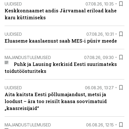
UUDISED
07.08.26, 10:35
Keskkonnaamet andis Järvamaal eriload kahe
karu küttimiseks
UUDISED
07.08.26, 10:31
Eluaseme kaaslaenust saab MES-i püsiv meede
MAJANDUSTULEMUSED
07.08.26, 09:30
Puhk ja Lausing kerkisid Eesti suurimateks
toidutöösturiteks
UUDISED
06.08.26, 13:27
Aita kaitsta Eesti põllumajandust, metsi ja
loodust – ära too reisilt kaasa soovimatuid
„kaasreisijaid“
MAJANDUSTULEMUSED
06.08.26, 12:15