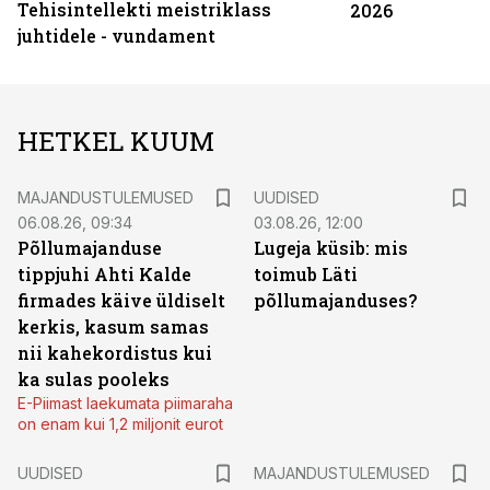
Tehisintellekti meistriklass
2026
juhtidele - vundament
HETKEL KUUM
MAJANDUSTULEMUSED
UUDISED
06.08.26, 09:34
03.08.26, 12:00
Põllumajanduse
Lugeja küsib: mis
tippjuhi Ahti Kalde
toimub Läti
firmades käive üldiselt
põllumajanduses?
kerkis, kasum samas
nii kahekordistus kui
ka sulas pooleks
E-Piimast laekumata piimaraha
on enam kui 1,2 miljonit eurot
UUDISED
MAJANDUSTULEMUSED