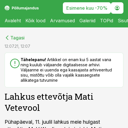
Esimene kuu -70%
Avaleht
Kõik lood
Arvamused
Galeriid
TOPid
Sisu
cebook
Tagasi
Twitter)
12.07.21, 12:07
kedIn
Tähelepanu!
Artikkel on enam kui 5 aastat vana
ning kuulub väljaande digitaalsesse arhiivi.
ail
Väljaanne ei uuenda ega kaasajasta arhiveeritud
sisu, mistõttu võib olla vajalik kaasaegsete
k
allikatega tutvumine
Lahkus ettevõtja Mati
Vetevool
Pühapäeval, 11. juulil lahkus meie hulgast