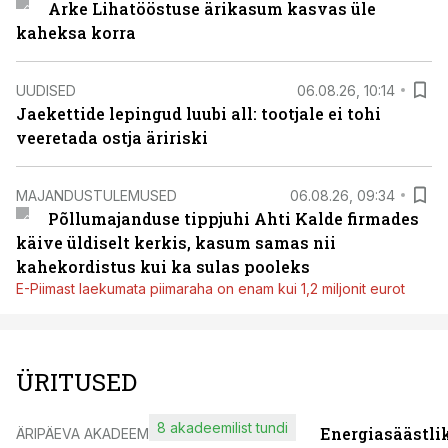
Arke Lihatööstuse ärikasum kasvas üle
kaheksa korra
UUDISED
06.08.26, 10:14
Jaekettide lepingud luubi all: tootjale ei tohi
veeretada ostja äririski
MAJANDUSTULEMUSED
06.08.26, 09:34
Põllumajanduse tippjuhi Ahti Kalde firmades
käive üldiselt kerkis, kasum samas nii
kahekordistus kui ka sulas pooleks
E-Piimast laekumata piimaraha on enam kui 1,2 miljonit eurot
ÜRITUSED
8 akadeemilist tundi
Energiasäästli
ÄRIPÄEVA AKADEEMIA