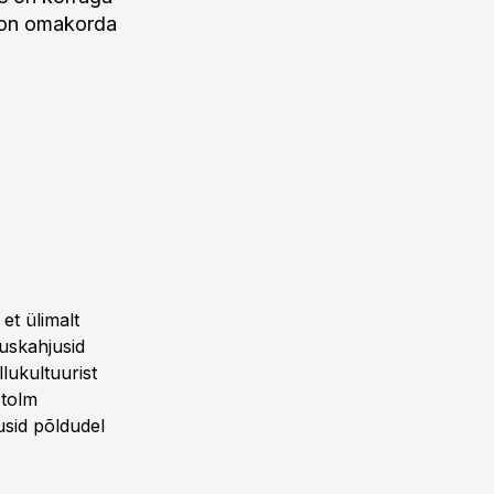
s on omakorda
et ülimalt
tuskahjusid
lukultuurist
 tolm
usid põldudel