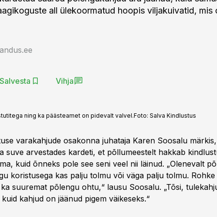
agikoguste all ülekoormatud hoopis viljakuivatid, mi
jandus.ee
Salvesta
Vihja
stutitega ning ka päästeamet on pidevalt valvel.
Foto:
Salva Kindlustus
tuse varakahjude osakonna juhataja Karen Soosalu märkis, 
a suve arvestades kardeti, et põllumeestelt hakkab kindlus
, kuid õnneks pole see seni veel nii läinud. „Olenevalt põl
u koristusega kas palju tolmu või väga palju tolmu. Rohke
ka suuremat põlengu ohtu,“ lausu Soosalu. „Tõsi, tulekahj
, kuid kahjud on jäänud pigem väikeseks.“