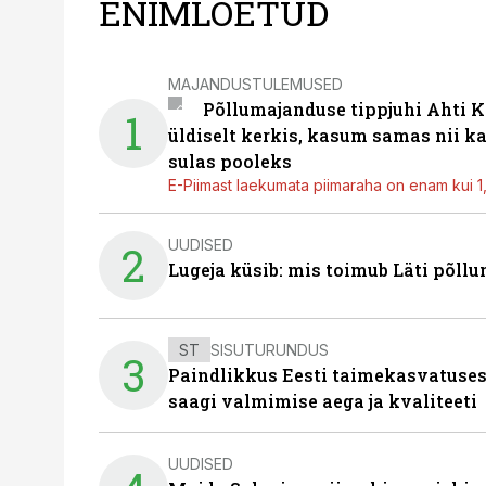
ENIMLOETUD
MAJANDUSTULEMUSED
Põllumajanduse tippjuhi Ahti K
1
üldiselt kerkis, kasum samas nii k
sulas pooleks
E-Piimast laekumata piimaraha on enam kui 1,2
UUDISED
2
Lugeja küsib: mis toimub Läti põll
ST
SISUTURUNDUS
3
Paindlikkus Eesti taimekasvatuses
saagi valmimise aega ja kvaliteeti
UUDISED