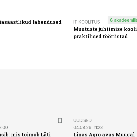
8 akadeemilis
iasäästlikud lahendused
IT KOOLITUS
Muutuste juhtimise kooli
praktilised tööriistad
UUDISED
2:00
04.08.26, 11:23
sib: mis toimub Läti
Linas Agro avas Muugal