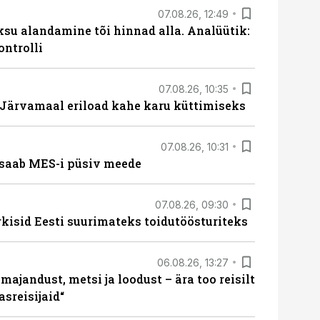
07.08.26, 12:49
ksu alandamine tõi hinnad alla. Analüütik:
ontrolli
07.08.26, 10:35
ärvamaal eriload kahe karu küttimiseks
07.08.26, 10:31
saab MES-i püsiv meede
07.08.26, 09:30
rkisid Eesti suurimateks toidutöösturiteks
06.08.26, 13:27
majandust, metsi ja loodust – ära too reisilt
sreisijaid“