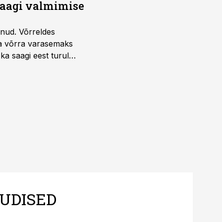
saagi valmimise
unud. Võrreldes
la võrra varasemaks
ka saagi eest turul
UDISED