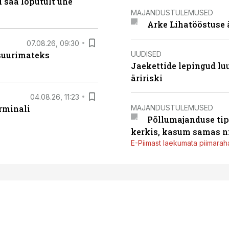
 saa lõputult ühe
MAJANDUSTULEMUSED
Arke Lihatööstuse 
07.08.26, 09:30
UUDISED
 suurimateks
Jaekettide lepingud luub
äririski
04.08.26, 11:23
MAJANDUSTULEMUSED
rminali
Põllumajanduse tip
kerkis, kasum samas ni
E-Piimast laekumata piimaraha