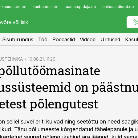
tikauudised.ee
kaubandus.ee
raamatupidaja.ee
ehitusuudised.ee
Infopank
Radar
Sisuturundus
Töö
Podcastid
Videod
Üritused
Kasul
USTEHNIKA
10.08.21, 11:26
põllutöömasinate
ussüsteemid on päästn
test põlengutest
on sellel suvel eriti kuivad ning seetõttu on need saagik
likud. Tänu põllumeeste kõrgendatud tähelepanule ja u
 kardetud suured põlengukahjud ära jäänud, kuid sama