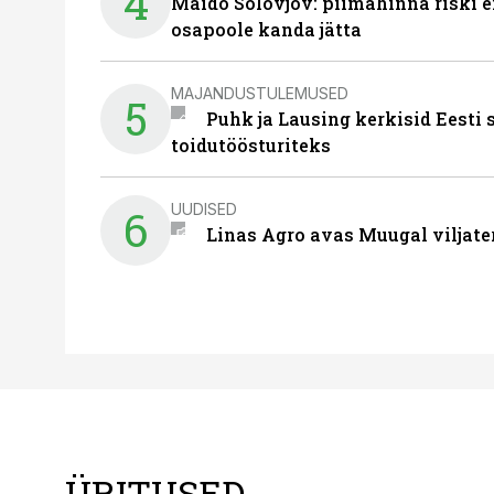
4
Maido Solovjov: piimahinna riski ei
osapoole kanda jätta
MAJANDUSTULEMUSED
5
Puhk ja Lausing kerkisid Eesti
toidutöösturiteks
UUDISED
6
Linas Agro avas Muugal viljate
ÜRITUSED