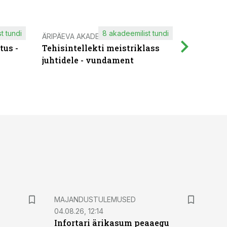
t tundi
8 akadeemilist tundi
ÄRIPÄEVA AKADEEMIA
IT KOOLIT
tus -
Tehisintellekti meistriklass
Muutuste
juhtidele - vundament
praktilis
MAJANDUSTULEMUSED
04.08.26, 12:14
Infortari ärikasum peaaegu