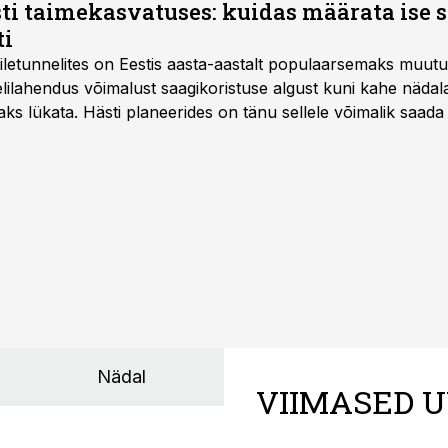
ti taimekasvatuses: kuidas määrata ise 
ti
letunnelites on Eestis aasta-aastalt populaarsemaks muut
ilahendus võimalust saagikoristuse algust kuni kahe näda
aks lükata. Hästi planeerides on tänu sellele võimalik saada 
Nädal
VIIMASED U