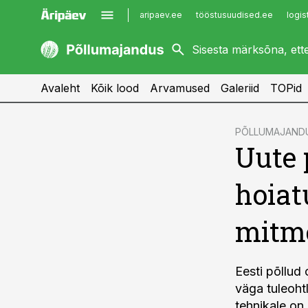
aripaev.ee
tööstusuudised.ee
logis
kaubandus.ee
imelineajalugu.ee
kinnisvarauudised.ee
imelineteadus.ee
Avaleht
Kõik lood
Arvamused
Galeriid
TOPid
cebook
PÕLLUMAJAND
Uute 
Twitter)
kedIn
hoiat
ail
mitme
k
Eesti põllud 
väga tuleoht
tehnikale on