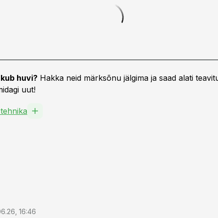
kub huvi?
Hakka neid märksõnu jälgima ja saad alati teavitu
idagi uut!
tehnika
6.26, 16:46