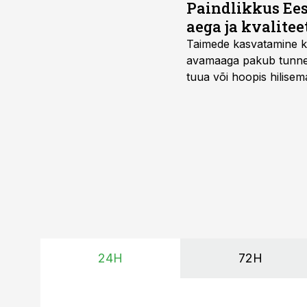
Paindlikkus Ees
aega ja kvalitee
Taimede kasvatamine ki
avamaaga pakub tunnel
tuua või hoopis hilisem
kõrgemat hinda.
24H
72H