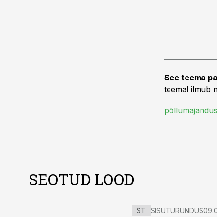
See teema pa
teemal ilmub m
põllumajandus
SEOTUD LOOD
ST
SISUTURUNDUS
09.0