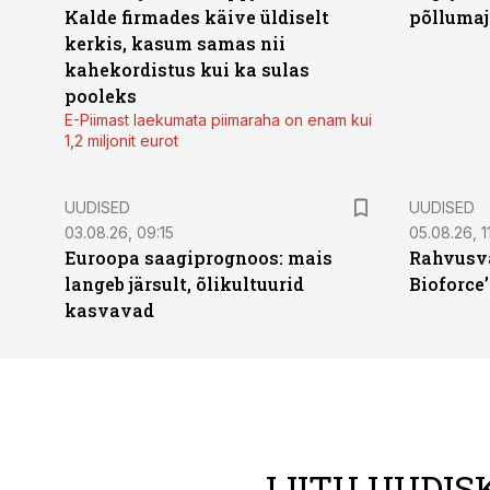
Kalde firmades käive üldiselt
põllumaj
kerkis, kasum samas nii
kahekordistus kui ka sulas
pooleks
E-Piimast laekumata piimaraha on enam kui
1,2 miljonit eurot
UUDISED
UUDISED
03.08.26, 09:15
05.08.26, 11
Euroopa saagiprognoos: mais
Rahvusva
langeb järsult, õlikultuurid
Bioforce
kasvavad
LIITU UUDIS