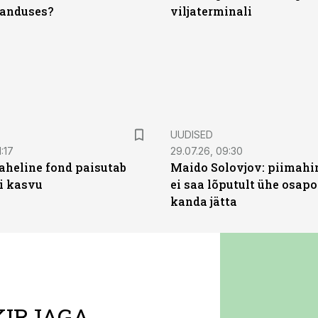
anduses?
viljaterminali
UUDISED
:17
29.07.26, 09:30
heline fond paisutab
Maido Solovjov: piimahi
’i kasvu
ei saa lõputult ühe osapo
kanda jätta
KIRJAGA