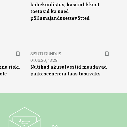
kahekordistus, kasumlikkust
toetasid ka uued
põllumajandusettevõtted
ST
SISUTURUNDUS
01.06.26, 13:29
nna riski
Nutikad akusalvestid muudavad
ole
päikeseenergia taas tasuvaks