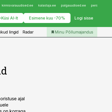
Iseteenindus
kinnisvarauudised.ee
kalastaja.ee
palgauudised.ee
personaliuudi
Telli Põllumajandus
Küsi AI-lt
Esimene kuu -70%
Logi sisse
ikud lingid
Radar
Minu Põllumajandus
ud
oristuse ajal
uele
s on korraga