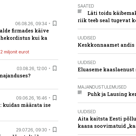
SAATED
Läti toidu käibema
riik teeb seal tugevat k
06.08.26, 09:34
alde firmades käive
ahekordistus kui ka
UUDISED
Keskkonnaamet andis J
 miljonit eurot
UUDISED
03.08.26, 12:00
Eluaseme kaaslaenust 
umajanduses?
MAJANDUSTULEMUSED
Puhk ja Lausing ke
09.06.26, 16:46
: kuidas määrata ise
UUDISED
Aita kaitsta Eesti põllu
kaasa soovimatuid „kaa
29.07.26, 09:30