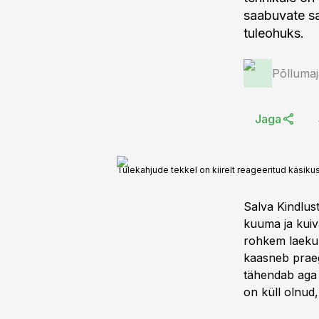
saabuvate sa
tuleohuks.
Põlluma
Jaga
Tulekahjude tekkel on kiirelt reageeritud käsiku
Salva Kindlus
kuuma ja kuiv
rohkem laekuma
kaasneb praeg
tähendab aga 
on küll olnud