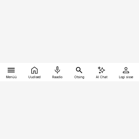
Menüü
Uudised
Raadio
Otsing
AI Chat
Logi sisse
Vana-Lõuna 39/1, 19094 Tallinn
(+372) 667 0111
pollumajandus@pollumajandus.ee