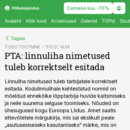
Esimene kuu -70%
Avaleht
Kõik lood
Arvamused
Galeriid
TOPid
Sisu
cebook
Tagasi
Twitter)
TOIDU TOOTMINE
11.10.21, 14:34
PTA: linnuliha nimetused
kedIn
tuleb korrektselt esitada
ail
k
Linnuliha nimetused tuleb tarbijatele korrektselt
esitada. Kodulinnulihale kehtestatud normid on
mõeldud ennekõike lõpptarbija huvide kaitsmiseks
ja neile suurema selguse toomiseks. Nõuded on
ühesugused kogu Euroopa Liidus. Amet saatis
ettevõtetele märgukirja, mis sai ekslikult peale
„asutusesiseseks kasutamiseks“ märke, mis on