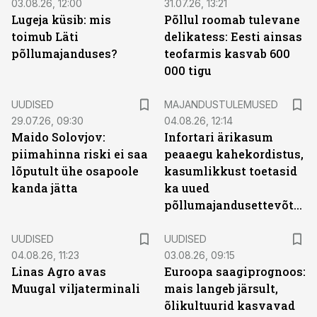
03.08.26, 12:00
31.07.26, 13:21
Lugeja küsib: mis
Põllul roomab tulevane
toimub Läti
delikatess: Eesti ainsas
põllumajanduses?
teofarmis kasvab 600
000 tigu
UUDISED
MAJANDUSTULEMUSED
29.07.26, 09:30
04.08.26, 12:14
Maido Solovjov:
Infortari ärikasum
piimahinna riski ei saa
peaaegu kahekordistus,
lõputult ühe osapoole
kasumlikkust toetasid
kanda jätta
ka uued
põllumajandusettevõtted
UUDISED
UUDISED
04.08.26, 11:23
03.08.26, 09:15
Linas Agro avas
Euroopa saagiprognoos:
Muugal viljaterminali
mais langeb järsult,
õlikultuurid kasvavad