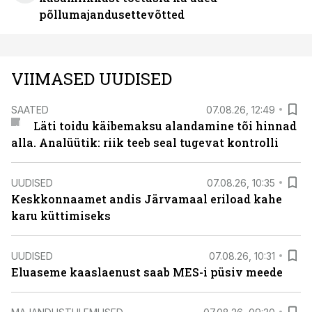
põllumajandusettevõtted
VIIMASED UUDISED
SAATED
07.08.26, 12:49
Läti toidu käibemaksu alandamine tõi hinnad
alla. Analüütik: riik teeb seal tugevat kontrolli
UUDISED
07.08.26, 10:35
Keskkonnaamet andis Järvamaal eriload kahe
karu küttimiseks
UUDISED
07.08.26, 10:31
Eluaseme kaaslaenust saab MES-i püsiv meede