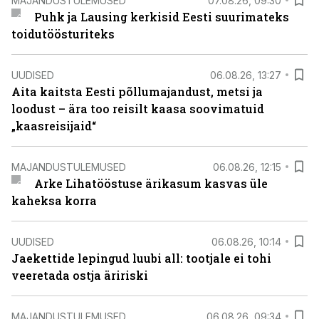
MAJANDUSTULEMUSED
07.08.26, 09:30
Puhk ja Lausing kerkisid Eesti suurimateks
toidutöösturiteks
UUDISED
06.08.26, 13:27
Aita kaitsta Eesti põllumajandust, metsi ja
loodust – ära too reisilt kaasa soovimatuid
„kaasreisijaid“
MAJANDUSTULEMUSED
06.08.26, 12:15
Arke Lihatööstuse ärikasum kasvas üle
kaheksa korra
UUDISED
06.08.26, 10:14
Jaekettide lepingud luubi all: tootjale ei tohi
veeretada ostja äririski
MAJANDUSTULEMUSED
06.08.26, 09:34