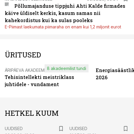
Põllumajanduse tippjuhi Ahti Kalde firmades
käive üldiselt kerkis, kasum samas nii
kahekordistus kui ka sulas pooleks
E-Piimast laekumata piimaraha on enam kui 1,2 miljonit eurot
ÜRITUSED
8 akadeemilist tundi
Energiasäästli
ÄRIPÄEVA AKADEEMIA
Tehisintellekti meistriklass
2026
juhtidele - vundament
HETKEL KUUM
UUDISED
UUDISED