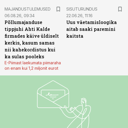
ST
MAJANDUSTULEMUSED
SISUTURUNDUS
06.08.26, 09:34
22.06.26, 11:16
Põllumajanduse
Uus väetamisloogika
tippjuhi Ahti Kalde
aitab saaki paremini
firmades käive üldiselt
kaitsta
kerkis, kasum samas
nii kahekordistus kui
ka sulas pooleks
E-Piimast laekumata piimaraha
on enam kui 1,2 miljonit eurot