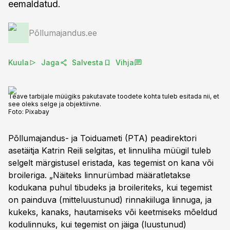
eemaldatud.
Põllumajandus.ee
Kuula
Jaga
Salvesta
Vihja
Teave tarbijale müügiks pakutavate toodete kohta tuleb esitada nii, et
see oleks selge ja objektiivne.
Foto:
Pixabay
Põllumajandus- ja Toiduameti (PTA) peadirektori
asetäitja Katrin Reili selgitas, et linnuliha müügil tuleb
selgelt märgistusel eristada, kas tegemist on kana või
broileriga. „Näiteks linnurümbad määratletakse
kodukana puhul tibudeks ja broileriteks, kui tegemist
on painduva (mitteluustunud) rinnakiiluga linnuga, ja
kukeks, kanaks, hautamiseks või keetmiseks mõeldud
kodulinnuks, kui tegemist on jäiga (luustunud)