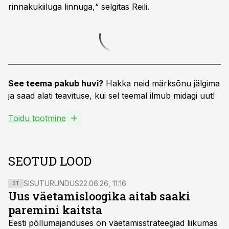
rinnakukiiluga linnuga,“ selgitas Reili.
See teema pakub huvi?
Hakka neid märksõnu jälgima
ja saad alati teavituse, kui sel teemal ilmub midagi uut!
Toidu tootmine
SEOTUD LOOD
SISUTURUNDUS
22.06.26, 11:16
ST
Uus väetamisloogika aitab saaki
paremini kaitsta
Eesti põllumajanduses on väetamisstrateegiad liikumas