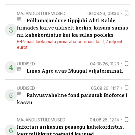
MAJANDUSTULEMUSED
06.08.26, 09:34
Põllumajanduse tippjuhi Ahti Kalde
firmades käive üldiselt kerkis, kasum samas
3
nii kahekordistus kui ka sulas pooleks
E-Piimast laekumata piimaraha on enam kui 1,2 miljonit
eurot
UUDISED
04.08.26, 11:23
4
Linas Agro avas Muugal viljaterminali
UUDISED
05.08.26, 11:17
5
Rahvusvaheline fond paisutab Bioforce’i
kasvu
MAJANDUSTULEMUSED
04.08.26, 12:14
Infortari ärikasum peaaegu kahekordistus,
6
kasumlikkust toetasid ka uued