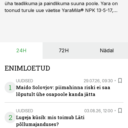
üha teadlikuma ja paindlikuma suuna poole. Yara on
toonud turule uue väetise YaraMila® NPK 13-5-17,
mille eesmärk on mitte ainult parandada saagikust,
vaid ka muuta põllumeeste mõtteviisi väetamise
ajastuse ja koguste osas.
24H
72H
Nädal
ENIMLOETUD
UUDISED
29.07.26, 09:30
1
Maido Solovjov: piimahinna riski ei saa
lõputult ühe osapoole kanda jätta
UUDISED
03.08.26, 12:00
2
Lugeja küsib: mis toimub Läti
põllumajanduses?