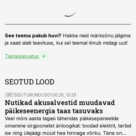
See teema pakub huvi?
Hakka neid märksõnu jälgima
ja saad alati teavituse, kui sel teemal ilmub midagi uut!
Taimekasvatus
SEOTUD LOOD
SISUTURUNDUS
01.06.26, 13:29
ST
Nutikad akusalvestid muudavad
päikeseenergia taas tasuvaks
Veel mõni aasta tagasi tähendas päikesepaneelide
omamine sirgjoonelist äriloogikat: toodad elektrit, tarbid
ise ning ülejäägi müüd hea hinnaga võrku. Täna on