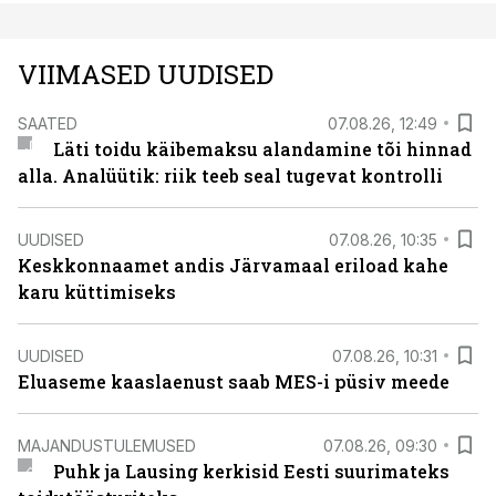
VIIMASED UUDISED
SAATED
07.08.26, 12:49
Läti toidu käibemaksu alandamine tõi hinnad
alla. Analüütik: riik teeb seal tugevat kontrolli
UUDISED
07.08.26, 10:35
Keskkonnaamet andis Järvamaal eriload kahe
karu küttimiseks
UUDISED
07.08.26, 10:31
Eluaseme kaaslaenust saab MES-i püsiv meede
MAJANDUSTULEMUSED
07.08.26, 09:30
Puhk ja Lausing kerkisid Eesti suurimateks