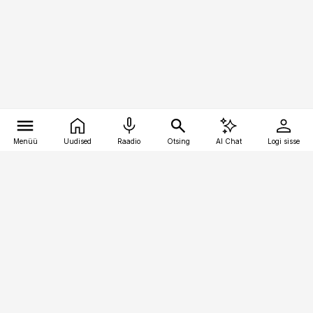
Menüü
Uudised
Raadio
Otsing
AI Chat
Logi sisse
Vana-Lõuna 39/1, 19094 Tallinn
(+372) 667 0111
pollumajandus@pollumajandus.ee
Telli
Reklaam
Firmast