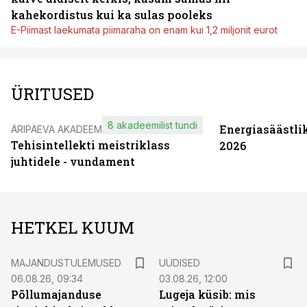
kahekordistus kui ka sulas pooleks
E-Piimast laekumata piimaraha on enam kui 1,2 miljonit eurot
ÜRITUSED
8 akadeemilist tundi
Energiasäästli
ÄRIPÄEVA AKADEEMIA
Tehisintellekti meistriklass
2026
juhtidele - vundament
HETKEL KUUM
MAJANDUSTULEMUSED
UUDISED
06.08.26, 09:34
03.08.26, 12:00
Põllumajanduse
Lugeja küsib: mis