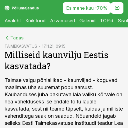
Esimene kuu -70%
Avaleht
Kõik lood
Arvamused
Galeriid
TOPid
Sisu
cebook
Tagasi
Twitter)
TAIMEKASVATUS
17.11.21, 09:15
Milliseid kaunvilju Eestis
kedIn
kasvatada?
ail
k
Taimse valgu põhiallikad - kaunviljad - koguvad
maailmas üha suuremat populaarsust.
Kaubanduses juba pakutava laia valiku kõrvale on
hea vahelduseks ise endale toitu lauale
kasvatada, sest nii teame täpselt, kuidas ja milliste
vahenditega saak on saadud. Nõuandeid jagab
selleks Eesti Taimekasvatuse Instituudi teadur Lea