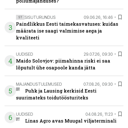
põllumajanduses?
SISUTURUNDUS
09.06.26, 16:46
ST
Paindlikkus Eesti taimekasvatuses: kuidas
3
määrata ise saagi valmimise aega ja
kvaliteeti
UUDISED
29.07.26, 09:30
4
Maido Solovjov: piimahinna riski ei saa
lõputult ühe osapoole kanda jätta
MAJANDUSTULEMUSED
07.08.26, 09:30
5
Puhk ja Lausing kerkisid Eesti
suurimateks toidutöösturiteks
UUDISED
04.08.26, 11:23
6
Linas Agro avas Muugal viljaterminali