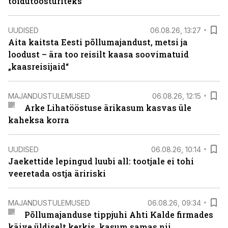
toidutöösturiteks
UUDISED
06.08.26, 13:27
Aita kaitsta Eesti põllumajandust, metsi ja
loodust – ära too reisilt kaasa soovimatuid
„kaasreisijaid“
MAJANDUSTULEMUSED
06.08.26, 12:15
Arke Lihatööstuse ärikasum kasvas üle
kaheksa korra
UUDISED
06.08.26, 10:14
Jaekettide lepingud luubi all: tootjale ei tohi
veeretada ostja äririski
MAJANDUSTULEMUSED
06.08.26, 09:34
Põllumajanduse tippjuhi Ahti Kalde firmades
käive üldiselt kerkis, kasum samas nii