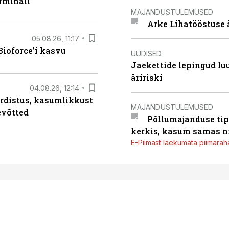
rminali
MAJANDUSTULEMUSED
Arke Lihatööstuse 
05.08.26, 11:17
ioforce’i kasvu
UUDISED
Jaekettide lepingud luub
äririski
04.08.26, 12:14
rdistus, kasumlikkust
MAJANDUSTULEMUSED
evõtted
Põllumajanduse tip
kerkis, kasum samas ni
E-Piimast laekumata piimaraha