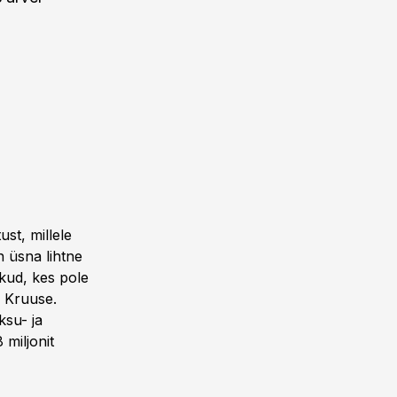
st, millele
n üsna lihtne
ikud, kes pole
 Kruuse.
ksu- ja
 miljonit