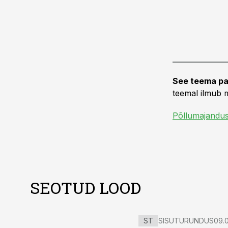
See teema pa
teemal ilmub m
Põllumajandu
SEOTUD LOOD
ST
SISUTURUNDUS
09.0