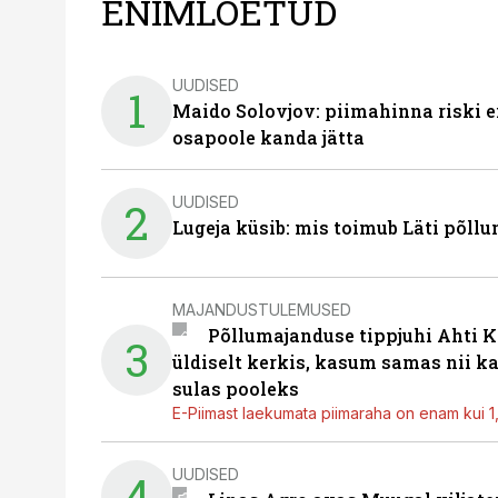
ENIMLOETUD
UUDISED
1
Maido Solovjov: piimahinna riski ei
osapoole kanda jätta
UUDISED
2
Lugeja küsib: mis toimub Läti põll
MAJANDUSTULEMUSED
Põllumajanduse tippjuhi Ahti K
3
üldiselt kerkis, kasum samas nii k
sulas pooleks
E-Piimast laekumata piimaraha on enam kui 1,2
UUDISED
4