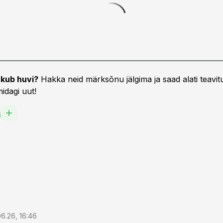
kub huvi?
Hakka neid märksõnu jälgima ja saad alati teavitu
idagi uut!
s
6.26, 16:46