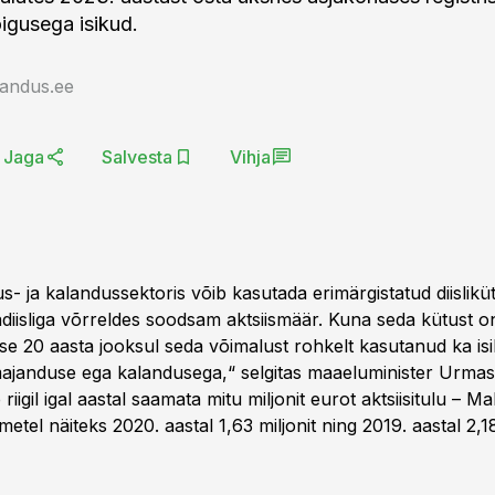
igusega isikud.
jandus.ee
Jaga
Salvesta
Vihja
- ja kalandussektoris võib kasutada erimärgistatud diislikütu
diisliga võrreldes soodsam aktsiismäär. Kuna seda kütust o
ase 20 aasta jooksul seda võimalust rohkelt kasutanud ka is
ajanduse ega kalandusega,“ selgitas maaeluminister Urmas
riigil igal aastal saamata mitu miljonit eurot aktsiisitulu – Ma
metel näiteks 2020. aastal 1,63 miljonit ning 2019. aastal 2,18