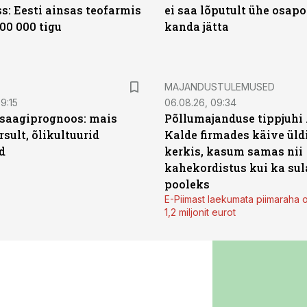
s: Eesti ainsas teofarmis
ei saa lõputult ühe osapo
00 000 tigu
kanda jätta
MAJANDUSTULEMUSED
9:15
06.08.26, 09:34
saagiprognoos: mais
Põllumajanduse tippjuhi
rsult, õlikultuurid
Kalde firmades käive üld
d
kerkis, kasum samas nii
kahekordistus kui ka sul
pooleks
E-Piimast laekumata piimaraha 
1,2 miljonit eurot