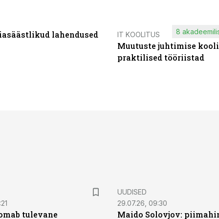
8 akadeemilis
iasäästlikud lahendused
IT KOOLITUS
Muutuste juhtimise kooli
praktilised tööriistad
UUDISED
:21
29.07.26, 09:30
oomab tulevane
Maido Solovjov: piimahi