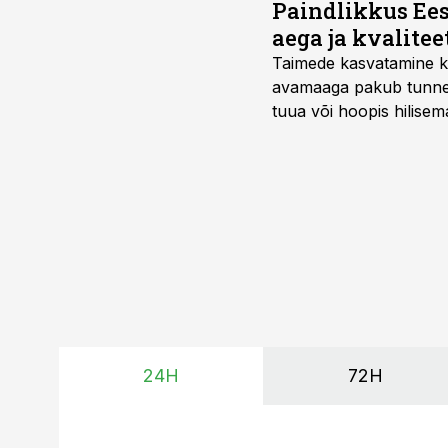
Paindlikkus Ees
aega ja kvalitee
Taimede kasvatamine ki
avamaaga pakub tunnel
tuua või hoopis hilisem
kõrgemat hinda.
24H
72H