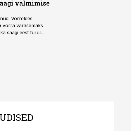
saagi valmimise
unud. Võrreldes
la võrra varasemaks
ka saagi eest turul
UDISED