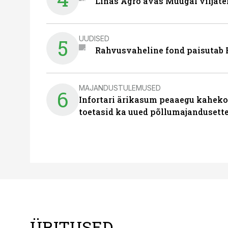
Linas Agro avas Muugal viljate
UUDISED
5
Rahvusvaheline fond paisutab B
MAJANDUSTULEMUSED
6
Infortari ärikasum peaaegu kaheko
toetasid ka uued põllumajandusett
ÜRITUSED