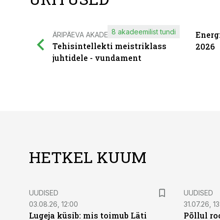
8 akadeemilist tundi
Energ
ÄRIPÄEVA AKADEEMIA
Tehisintellekti meistriklass
2026
juhtidele - vundament
HETKEL KUUM
UUDISED
UUDISED
03.08.26, 12:00
31.07.26, 13
Lugeja küsib: mis toimub Läti
Põllul r