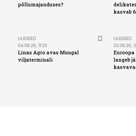
põllumajanduses?
delikates
kasvab 6
UUDISED
UUDISED
04.08.26, 11:23
03.08.26, 0
Linas Agro avas Muugal
Euroopa 
viljaterminali
langeb jä
kasvava