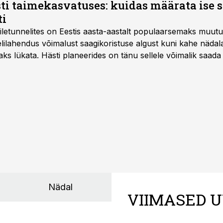
ti taimekasvatuses: kuidas määrata ise 
ti
letunnelites on Eestis aasta-aastalt populaarsemaks muut
ilahendus võimalust saagikoristuse algust kuni kahe näda
aks lükata. Hästi planeerides on tänu sellele võimalik saada 
Nädal
VIIMASED U