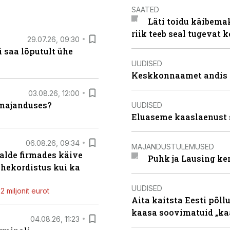
SAATED
Läti toidu käibema
riik teeb seal tugevat k
29.07.26, 09:30
 saa lõputult ühe
UUDISED
Keskkonnaamet andis J
03.08.26, 12:00
umajanduses?
UUDISED
Eluaseme kaaslaenust 
06.08.26, 09:34
MAJANDUSTULEMUSED
alde firmades käive
Puhk ja Lausing ke
ahekordistus kui ka
UUDISED
 miljonit eurot
Aita kaitsta Eesti põllu
kaasa soovimatuid „kaa
04.08.26, 11:23