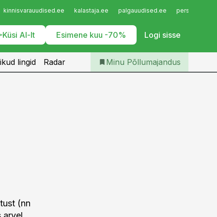
Iseteenindus
kinnisvarauudised.ee
kalastaja.ee
palgauudised.ee
personaliuudi
Telli Põllumajandus
Küsi AI-lt
Esimene kuu -70%
Logi sisse
ikud lingid
Radar
Minu Põllumajandus
tust (nn
 arvel