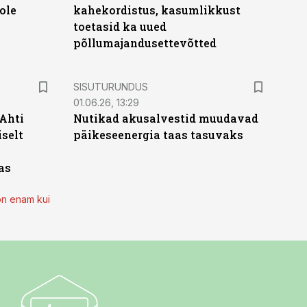
ole
kahekordistus, kasumlikkust
toetasid ka uued
põllumajandusettevõtted
ST
SISUTURUNDUS
01.06.26, 13:29
 Ahti
Nutikad akusalvestid muudavad
iselt
päikeseenergia taas tasuvaks
as
on enam kui