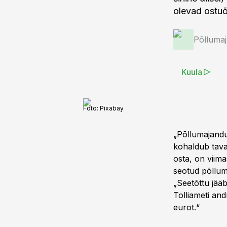
olevad ostuõ
Põlluma
Kuula
Foto:
Pixabay
„Põllumajandus
kohaldub tava
osta, on viim
seotud põllum
„Seetõttu jääb 
Tolliameti and
eurot.“