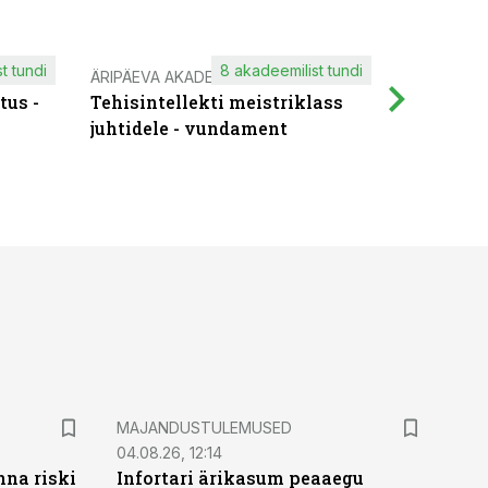
t tundi
8 akadeemilist tundi
ÄRIPÄEVA AKADEEMIA
IT KOOLIT
tus -
Tehisintellekti meistriklass
Muutuste
juhtidele - vundament
praktilis
MAJANDUSTULEMUSED
04.08.26, 12:14
nna riski
Infortari ärikasum peaaegu