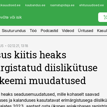
tikauudised.ee
kaubandus.ee
raamatupidaja.ee
ehitusuudised.ee
Infopank
Radar
Sisuturundus
Töö
Podcastid
Videod
Üritused
Kasul
US
02.12.21, 13:18
sus kiitis heaks
rgistatud diislikütuse
skeemi muudatused
tis heaks seadusemuudatused, mille kohaselt saavad
ses ja kalanduses kasutatavat erimärgistusega diislikü
) alates 2023. aastast osta üksnes asjakohases registris