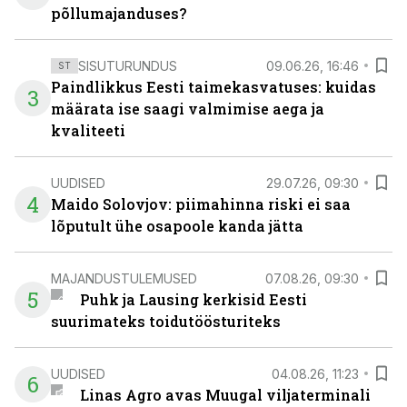
põllumajanduses?
SISUTURUNDUS
09.06.26, 16:46
ST
Paindlikkus Eesti taimekasvatuses: kuidas
3
määrata ise saagi valmimise aega ja
kvaliteeti
UUDISED
29.07.26, 09:30
4
Maido Solovjov: piimahinna riski ei saa
lõputult ühe osapoole kanda jätta
MAJANDUSTULEMUSED
07.08.26, 09:30
5
Puhk ja Lausing kerkisid Eesti
suurimateks toidutöösturiteks
UUDISED
04.08.26, 11:23
6
Linas Agro avas Muugal viljaterminali