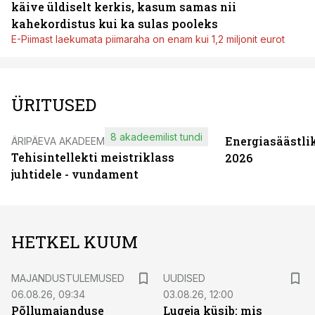
käive üldiselt kerkis, kasum samas nii
kahekordistus kui ka sulas pooleks
E-Piimast laekumata piimaraha on enam kui 1,2 miljonit eurot
ÜRITUSED
8 akadeemilist tundi
Energiasäästli
ÄRIPÄEVA AKADEEMIA
Tehisintellekti meistriklass
2026
juhtidele - vundament
HETKEL KUUM
MAJANDUSTULEMUSED
UUDISED
06.08.26, 09:34
03.08.26, 12:00
Põllumajanduse
Lugeja küsib: mis