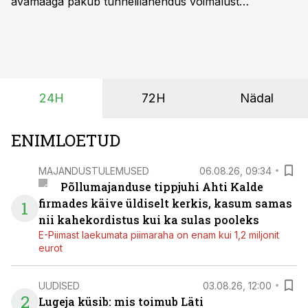
avamaaga pakub tunnelilahendus võimalust
saagikoristuse algust kuni kahe nädala võrra
varasemaks tuua või hoopis hilisemaks lükata. Hästi
planeerides on tänu sellele võimalik saada ka saagi
eest turul kõrgemat hinda.
24H
72H
Nädal
ENIMLOETUD
MAJANDUSTULEMUSED
06.08.26, 09:34
Põllumajanduse tippjuhi Ahti Kalde
firmades käive üldiselt kerkis, kasum samas
1
nii kahekordistus kui ka sulas pooleks
E-Piimast laekumata piimaraha on enam kui 1,2 miljonit
eurot
UUDISED
03.08.26, 12:00
2
Lugeja küsib: mis toimub Läti