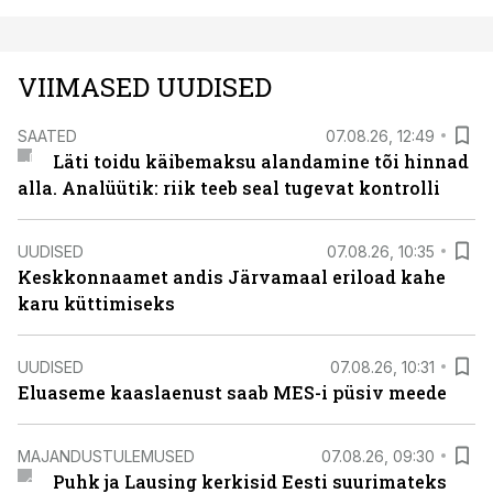
VIIMASED UUDISED
SAATED
07.08.26, 12:49
Läti toidu käibemaksu alandamine tõi hinnad
alla. Analüütik: riik teeb seal tugevat kontrolli
UUDISED
07.08.26, 10:35
Keskkonnaamet andis Järvamaal eriload kahe
karu küttimiseks
UUDISED
07.08.26, 10:31
Eluaseme kaaslaenust saab MES-i püsiv meede
MAJANDUSTULEMUSED
07.08.26, 09:30
Puhk ja Lausing kerkisid Eesti suurimateks