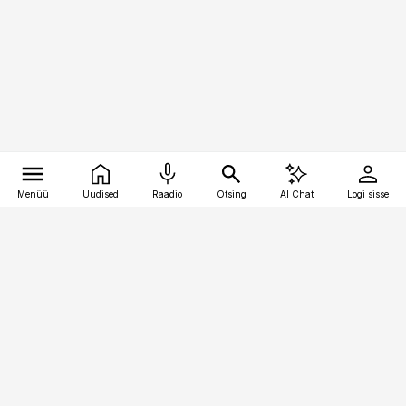
Menüü
Uudised
Raadio
Otsing
AI Chat
Logi sisse
Vana-Lõuna 39/1, 19094 Tallinn
(+372) 667 0111
pollumajandus@pollumajandus.ee
Telli
Reklaam
Firmast