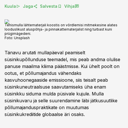
Kuula
Jaga
Salvesta
Vihja
Tehismulla lähtematerjali koostis on võrdlemisi mitmekesine alates
looduslikust aluspõhja- ja pinnakattematerjalist ning turbast kuni
prügimägedeni.
Foto:
Unsplash
Tänavu arutati mullapäeval peamiselt
süsinikupõllunduse teemadel, mis peab andma olulise
panuse maailma kliima päästmisse. Kui ühelt poolt on
ootus, et põllumajandus vähendaks
kasvuhoonegaaside emissioone, siis teisalt peab
süsinikuneutraalsuse saavutamiseks üha enam
süsinikku siduma mulda püsivale kujule. Mulla
süsinikuvaru ja selle suurendamine läbi jätkusuutlike
põllumajanduspraktikate on muutumas
süsinikukrediitide globaalse äri osaks.