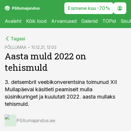
Esimene kuu -70%
Avaleht
Kõik lood
Arvamused
Galeriid
TOPid
Sisu
cebook
Tagasi
Twitter)
PÕLLUMAA
10.12.21, 12:03
Aasta muld 2022 on
kedIn
tehismuld
ail
k
3. detsembril veebikonverentsina toimunud XII
Mullapäeval käsitleti peamiselt mulla
süsinikuringet ja kuulutati 2022. aasta mullaks
tehismuld.
Põllumajandus.ee