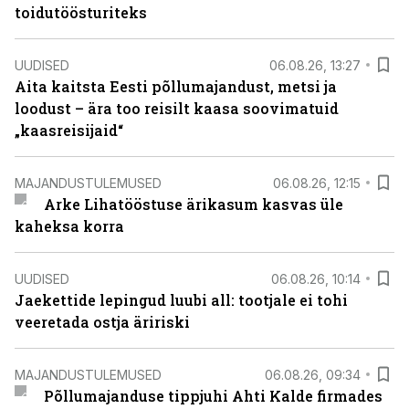
toidutöösturiteks
UUDISED
06.08.26, 13:27
Aita kaitsta Eesti põllumajandust, metsi ja
loodust – ära too reisilt kaasa soovimatuid
„kaasreisijaid“
MAJANDUSTULEMUSED
06.08.26, 12:15
Arke Lihatööstuse ärikasum kasvas üle
kaheksa korra
UUDISED
06.08.26, 10:14
Jaekettide lepingud luubi all: tootjale ei tohi
veeretada ostja äririski
MAJANDUSTULEMUSED
06.08.26, 09:34
Põllumajanduse tippjuhi Ahti Kalde firmades