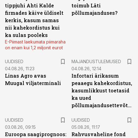
tippjuhi Ahti Kalde
toimub Läti
firmades käive üldiselt
põllumajanduses?
kerkis, kasum samas
nii kahekordistus kui
ka sulas pooleks
E-Piimast laekumata piimaraha
on enam kui 1,2 miljonit eurot
UUDISED
MAJANDUSTULEMUSED
04.08.26, 11:23
04.08.26, 12:14
Linas Agro avas
Infortari ärikasum
Muugal viljaterminali
peaaegu kahekordistus,
kasumlikkust toetasid
ka uued
põllumajandusettevõtted
UUDISED
UUDISED
03.08.26, 09:15
05.08.26, 11:17
Euroopa saagiprognoos:
Rahvusvaheline fond