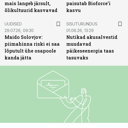
mais langeb järsult,
paisutab Bioforce’i
õlikultuurid kasvavad
kasvu
ST
UUDISED
SISUTURUNDUS
29.07.26, 09:30
01.06.26, 13:29
Maido Solovjov:
Nutikad akusalvestid
piimahinna riski ei saa
muudavad
lõputult ühe osapoole
päikeseenergia taas
kanda jätta
tasuvaks