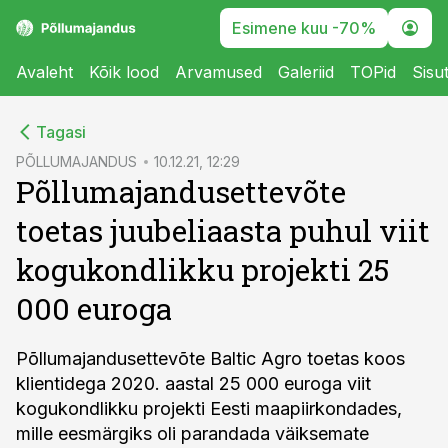
Esimene kuu -70%
Avaleht
Kõik lood
Arvamused
Galeriid
TOPid
Sisu
cebook
Tagasi
Twitter)
PÕLLUMAJANDUS
10.12.21, 12:29
Põllumajandusettevõte
kedIn
toetas juubeliaasta puhul viit
ail
kogukondlikku projekti 25
k
000 euroga
Põllumajandusettevõte Baltic Agro toetas koos
klientidega 2020. aastal 25 000 euroga viit
kogukondlikku projekti Eesti maapiirkondades,
mille eesmärgiks oli parandada väiksemate