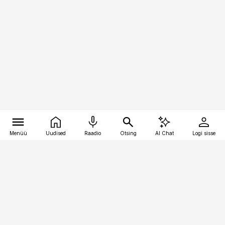
Menüü
Uudised
Raadio
Otsing
AI Chat
Logi sisse
Vana-Lõuna 39/1, 19094 Tallinn
(+372) 667 0111
pollumajandus@pollumajandus.ee