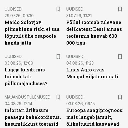
UUDISED
UUDISED
29.07.26, 09:30
31.07.26, 13:21
Maido Solovjov:
Põllul roomab tulevane
piimahinna riski ei saa
delikatess: Eesti ainsas
lõputult ühe osapoole
teofarmis kasvab 600
kanda jätta
000 tigu
UUDISED
UUDISED
03.08.26, 12:00
04.08.26, 11:23
Lugeja küsib: mis
Linas Agro avas
toimub Läti
Muugal viljaterminali
põllumajanduses?
MAJANDUSTULEMUSED
UUDISED
04.08.26, 12:14
03.08.26, 09:15
Infortari ärikasum
Euroopa saagiprognoos:
peaaegu kahekordistus,
mais langeb järsult,
kasumlikkust toetasid
õlikultuurid kasvavad