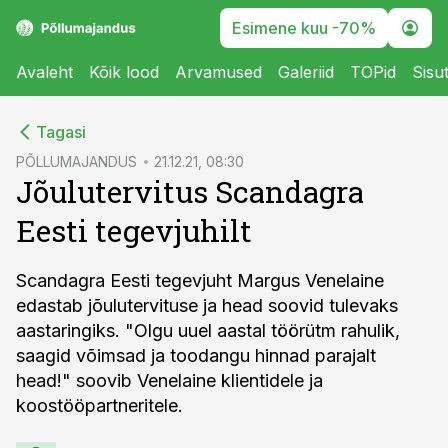
Esimene kuu -70%
Avaleht
Kõik lood
Arvamused
Galeriid
TOPid
Sisu
cebook
Tagasi
Twitter)
PÕLLUMAJANDUS
21.12.21, 08:30
Jõulutervitus Scandagra
kedIn
Eesti tegevjuhilt
ail
k
Scandagra Eesti tegevjuht Margus Venelaine
edastab jõulutervituse ja head soovid tulevaks
aastaringiks. "Olgu uuel aastal töörütm rahulik,
saagid võimsad ja toodangu hinnad parajalt
head!" soovib Venelaine klientidele ja
koostööpartneritele.