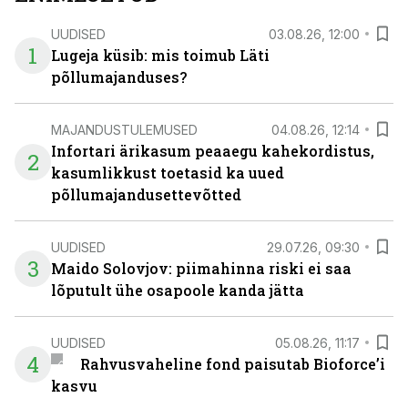
UUDISED
03.08.26, 12:00
1
Lugeja küsib: mis toimub Läti
põllumajanduses?
MAJANDUSTULEMUSED
04.08.26, 12:14
Infortari ärikasum peaaegu kahekordistus,
2
kasumlikkust toetasid ka uued
põllumajandusettevõtted
UUDISED
29.07.26, 09:30
3
Maido Solovjov: piimahinna riski ei saa
lõputult ühe osapoole kanda jätta
UUDISED
05.08.26, 11:17
4
Rahvusvaheline fond paisutab Bioforce’i
kasvu