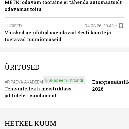
METK: odavam tooraine ei tähenda automaatselt
odavamat toitu
UUDISED
04.08.26, 10:43
Värsked aerofotod uuendavad Eesti kaarte ja
toetavad ruumiotsuseid
ÜRITUSED
8 akadeemilist tundi
Energiasäästli
ÄRIPÄEVA AKADEEMIA
Tehisintellekti meistriklass
2026
juhtidele - vundament
HETKEL KUUM