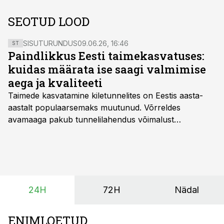
SEOTUD LOOD
SISUTURUNDUS
09.06.26, 16:46
ST
Paindlikkus Eesti taimekasvatuses:
kuidas määrata ise saagi valmimise
aega ja kvaliteeti
Taimede kasvatamine kiletunnelites on Eestis aasta-
aastalt populaarsemaks muutunud. Võrreldes
avamaaga pakub tunnelilahendus võimalust
saagikoristuse algust kuni kahe nädala võrra
varasemaks tuua või hoopis hilisemaks lükata. Hästi
planeerides on tänu sellele võimalik saada ka saagi
eest turul kõrgemat hinda.
24H
72H
Nädal
ENIMLOETUD