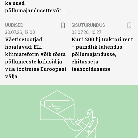
ka uued
põllumajandusettevõtted
ST
UUDISED
SISUTURUNDUS
30.07.26, 12:00
03.07.26, 10:27
Väetisetootjad
Kuni 200 hj traktori rent
hoiatavad: ELi
– paindlik lahendus
kliimareform võib tõsta
põllumajandusse,
põllumeeste kulusid ja
ehitusse ja
viia tootmise Euroopast
teehooldusesse
välja