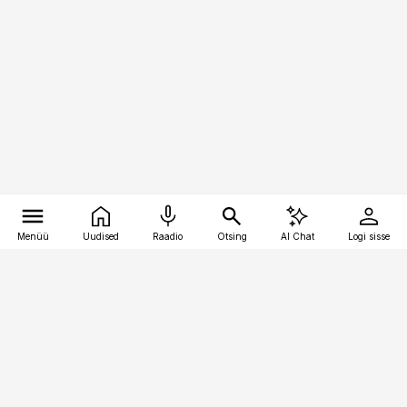
Menüü
Uudised
Raadio
Otsing
AI Chat
Logi sisse
Vana-Lõuna 39/1, 19094 Tallinn
(+372) 667 0111
pollumajandus@pollumajandus.ee