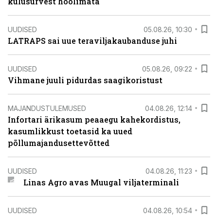
kulusurvest hoolimata
UUDISED
05.08.26, 10:30
LATRAPS sai uue teraviljakaubanduse juhi
UUDISED
05.08.26, 09:22
Vihmane juuli pidurdas saagikoristust
MAJANDUSTULEMUSED
04.08.26, 12:14
Infortari ärikasum peaaegu kahekordistus,
kasumlikkust toetasid ka uued
põllumajandusettevõtted
UUDISED
04.08.26, 11:23
Linas Agro avas Muugal viljaterminali
UUDISED
04.08.26, 10:54