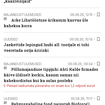
„kaasreisijaid“
MAJANDUSTULEMUSED
06.08.26, 12:15
Arke Lihatööstuse ärikasum kasvas üle
kaheksa korra
UUDISED
06.08.26, 10:14
Jaekettide lepingud luubi all: tootjale ei tohi
veeretada ostja äririski
MAJANDUSTULEMUSED
06.08.26, 09:34
Põllumajanduse tippjuhi Ahti Kalde firmades
käive üldiselt kerkis, kasum samas nii
kahekordistus kui ka sulas pooleks
E-Piimast laekumata piimaraha on enam kui 1,2 miljonit eurot
UUDISED
05.08.26, 11:17
Rahvusvaheline fond paisutab Bioforce’i