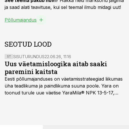
See teema pakub huvi?
Hakka neid märksõnu jälgima
ja saad alati teavituse, kui sel teemal ilmub midagi uut!
Põllumajandus
SEOTUD LOOD
SISUTURUNDUS
22.06.26, 11:16
ST
Uus väetamisloogika aitab saaki
paremini kaitsta
Eesti põllumajanduses on väetamisstrateegiad liikumas
üha teadlikuma ja paindlikuma suuna poole. Yara on
toonud turule uue väetise YaraMila® NPK 13-5-17,
mille eesmärk on mitte ainult parandada saagikust,
vaid ka muuta põllumeeste mõtteviisi väetamise
ajastuse ja koguste osas.