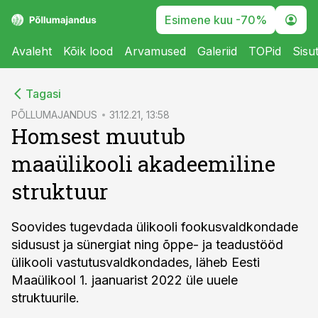
Esimene kuu -70%
Avaleht
Kõik lood
Arvamused
Galeriid
TOPid
Sisu
cebook
Tagasi
Twitter)
PÕLLUMAJANDUS
31.12.21, 13:58
Homsest muutub
kedIn
maaülikooli akadeemiline
ail
struktuur
k
Soovides tugevdada ülikooli fookusvaldkondade
sidusust ja sünergiat ning õppe- ja teadustööd
ülikooli vastutusvaldkondades, läheb Eesti
Maaülikool 1. jaanuarist 2022 üle uuele
struktuurile.