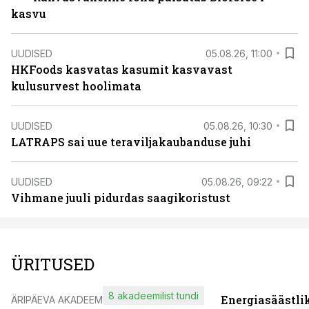
kasvu
UUDISED
05.08.26, 11:00
HKFoods kasvatas kasumit kasvavast
kulusurvest hoolimata
UUDISED
05.08.26, 10:30
LATRAPS sai uue teraviljakaubanduse juhi
UUDISED
05.08.26, 09:22
Vihmane juuli pidurdas saagikoristust
ÜRITUSED
8 akadeemilist tundi
Energiasäästli
ÄRIPÄEVA AKADEEMIA