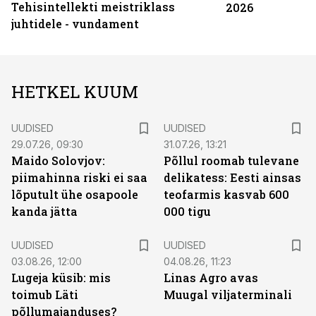
Tehisintellekti meistriklass
2026
juhtidele - vundament
HETKEL KUUM
UUDISED
UUDISED
29.07.26, 09:30
31.07.26, 13:21
Maido Solovjov:
Põllul roomab tulevane
piimahinna riski ei saa
delikatess: Eesti ainsas
lõputult ühe osapoole
teofarmis kasvab 600
kanda jätta
000 tigu
UUDISED
UUDISED
03.08.26, 12:00
04.08.26, 11:23
Lugeja küsib: mis
Linas Agro avas
toimub Läti
Muugal viljaterminali
põllumajanduses?