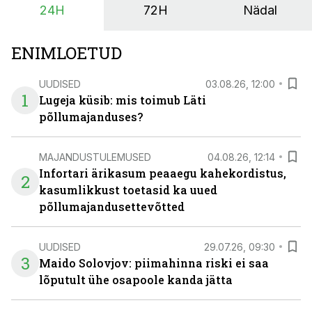
24H
72H
Nädal
ENIMLOETUD
UUDISED
03.08.26, 12:00
1
Lugeja küsib: mis toimub Läti
põllumajanduses?
MAJANDUSTULEMUSED
04.08.26, 12:14
Infortari ärikasum peaaegu kahekordistus,
2
kasumlikkust toetasid ka uued
põllumajandusettevõtted
UUDISED
29.07.26, 09:30
3
Maido Solovjov: piimahinna riski ei saa
lõputult ühe osapoole kanda jätta