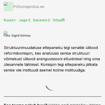
Põllumajandus.ee
Kuula
Jaga
Salvesta
Vihja
Foto:
Sigrid Sõrmus
Struktuurimuudatuse ettepaneku tegi senatile ülikooli
reformikomisjon, kes analüüsis senise struktuuri
võimekust ülikooli arenguvisiooni elluviimisel ning oma
ülesannete täitmisel. Komisjon tegi ettepaneku jätkata
senise viie instituudi asemel kolme instituudiga.