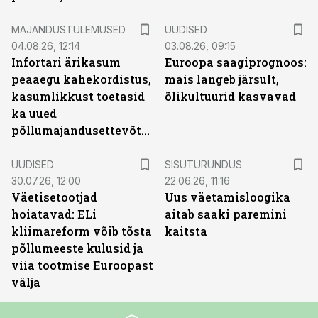
MAJANDUSTULEMUSED
UUDISED
04.08.26, 12:14
03.08.26, 09:15
Infortari ärikasum
Euroopa saagiprognoos:
peaaegu kahekordistus,
mais langeb järsult,
kasumlikkust toetasid
õlikultuurid kasvavad
ka uued
põllumajandusettevõtted
ST
UUDISED
SISUTURUNDUS
30.07.26, 12:00
22.06.26, 11:16
Väetisetootjad
Uus väetamisloogika
hoiatavad: ELi
aitab saaki paremini
kliimareform võib tõsta
kaitsta
põllumeeste kulusid ja
viia tootmise Euroopast
välja