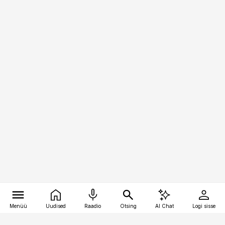
Menüü
Uudised
Raadio
Otsing
AI Chat
Logi sisse