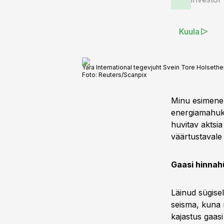
Kuula
Yara International tegevjuht Svein Tore Holsether 
Foto:
Reuters/Scanpix
Minu esimene 
energiamahuka
huvitav aktsia 
väärtustavale 
Gaasi hinnahü
Läinud sügise
seisma, kuna n
kajastus gaasi