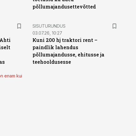
põllumajandusettevõtted
ST
SISUTURUNDUS
03.07.26, 10:27
 Ahti
Kuni 200 hj traktori rent –
iselt
paindlik lahendus
põllumajandusse, ehitusse ja
as
teehooldusesse
on enam kui