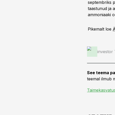
septembriks p
taastunud ja a
ammoniaaki om
Pikemalt loe
Ä
investor
See teema pa
teemal ilmub m
Taimekasvatu