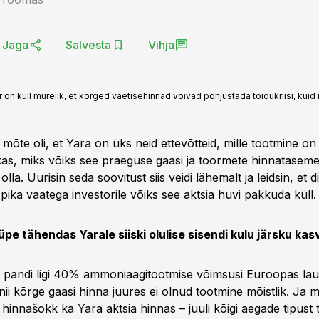
Jaga
Salvesta
Vihja
on küll murelik, et kõrged väetisehinnad võivad põhjustada toidukriisi, kuid in
mõte oli, et Yara on üks neid ettevõtteid, mille tootmine on
s, miks võiks see praeguse gaasi ja toormete hinnataseme
olla. Uurisin seda soovitust siis veidi lähemalt ja leidsin, et 
pika vaatega investorile võiks see aktsia huvi pakkuda küll.
pe tähendas Yarale siiski olulise sisendi kulu järsku kas
l pandi ligi 40% ammoniaagitootmise võimsusi Euroopas laus
ii kõrge gaasi hinna juures ei olnud tootmine mõistlik. Ja 
 hinnašokk ka Yara aktsia hinnas – juuli kõigi aegade tipust t