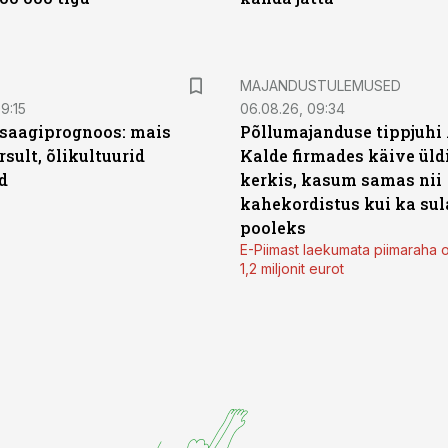
MAJANDUSTULEMUSED
9:15
06.08.26, 09:34
saagiprognoos: mais
Põllumajanduse tippjuhi
rsult, õlikultuurid
Kalde firmades käive üld
d
kerkis, kasum samas nii
kahekordistus kui ka sul
pooleks
E-Piimast laekumata piimaraha 
1,2 miljonit eurot