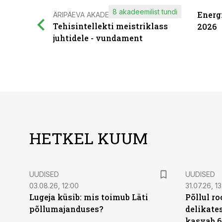
8 akadeemilist tundi
Energ
ÄRIPÄEVA AKADEEMIA
Tehisintellekti meistriklass
2026
juhtidele - vundament
HETKEL KUUM
UUDISED
UUDISED
03.08.26, 12:00
31.07.26, 13
Lugeja küsib: mis toimub Läti
Põllul r
põllumajanduses?
delikates
kasvab 6