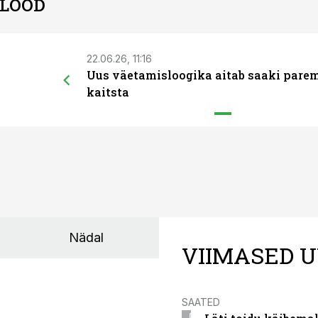
 LOOD
22.06.26, 11:16
Uus väetamisloogika aitab saaki pare
kaitsta
Nädal
VIIMASED U
SAATED