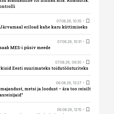
ksu alandamine tõi hinnad alla. Analüütik:
ontrolli
07.08.26, 10:35
ärvamaal eriload kahe karu küttimiseks
07.08.26, 10:31
saab MES-i püsiv meede
07.08.26, 09:30
rkisid Eesti suurimateks toidutöösturiteks
06.08.26, 13:27
majandust, metsi ja loodust – ära too reisilt
sreisijaid“
06.08.26, 12:15