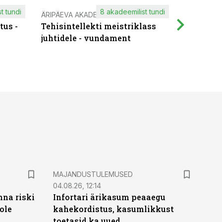
t tundi
8 akadeemilist tundi
ÄRIPÄEVA AKADEEMIA
IT KOOLIT
tus -
Tehisintellekti meistriklass
Muutuste
juhtidele - vundament
praktilis
MAJANDUSTULEMUSED
04.08.26, 12:14
nna riski
Infortari ärikasum peaaegu
ole
kahekordistus, kasumlikkust
toetasid ka uued