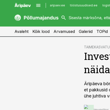
aripaev.ee
tööstusuudised.ee
logis
kaubandus.ee
imelineajalugu.ee
kinnisvarauudised.ee
imelineteadus.ee
Avaleht
Kõik lood
Arvamused
Galeriid
TOPid
cebook
cebook
TAIMEKASVATU
Inves
Twitter)
Twitter)
kedIn
kedIn
näida
ail
ail
k
k
Äripäeva börs
et pakkusid 
ühe juhtiva v
investo