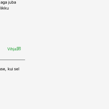
 aga juba
likku
Vihja
se, kui sel