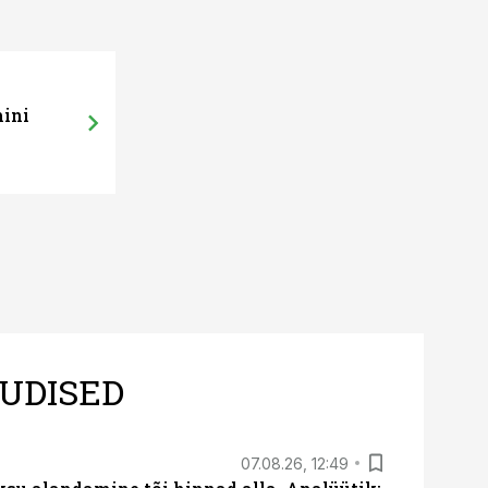
mini
UDISED
07.08.26, 12:49