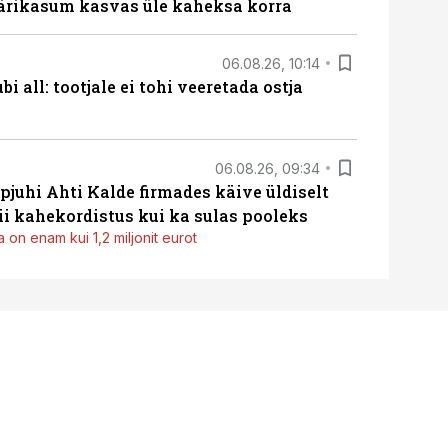
ärikasum kasvas üle kaheksa korra
06.08.26, 10:14
i all: tootjale ei tohi veeretada ostja
06.08.26, 09:34
pjuhi Ahti Kalde firmades käive üldiselt
i kahekordistus kui ka sulas pooleks
 on enam kui 1,2 miljonit eurot