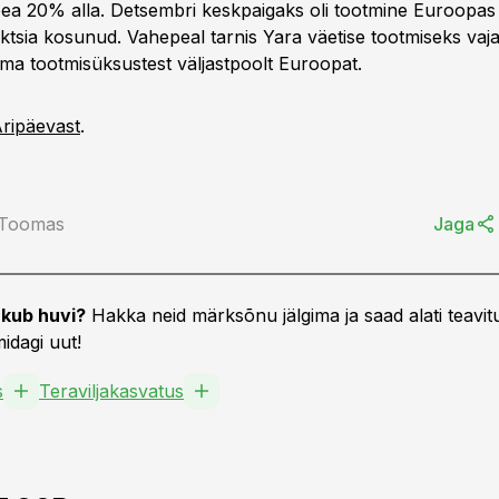
ea 20% alla. Detsembri keskpaigaks oli tootmine Euroopas
ktsia kosunud. Vahepeal tarnis Yara väetise tootmiseks vaja
a tootmisüksustest väljastpoolt Euroopat.
ripäevast
.
 Toomas
Jaga
kub huvi?
Hakka neid märksõnu jälgima ja saad alati teavitu
idagi uut!
s
Teraviljakasvatus