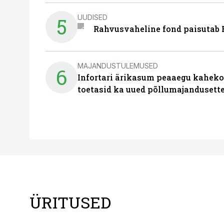
UUDISED
5
Rahvusvaheline fond paisutab B
MAJANDUSTULEMUSED
6
Infortari ärikasum peaaegu kaheko
toetasid ka uued põllumajandusett
ÜRITUSED