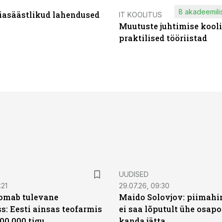
8 akadeemilis
iasäästlikud lahendused
IT KOOLITUS
Muutuste juhtimise kooli
praktilised tööriistad
UUDISED
:21
29.07.26, 09:30
oomab tulevane
Maido Solovjov: piimahi
s: Eesti ainsas teofarmis
ei saa lõputult ühe osapo
00 000 tigu
kanda jätta