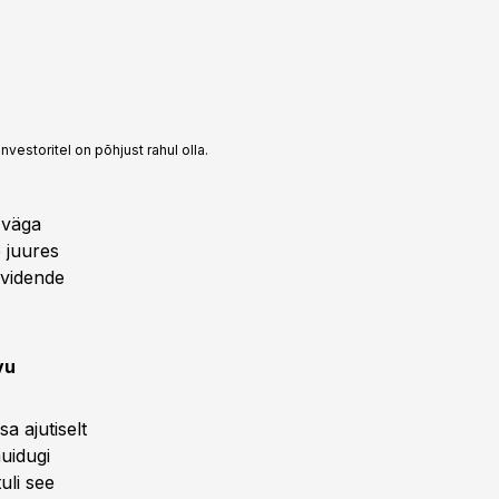
vestoritel on põhjust rahul olla.
 väga
 juures
dividende
vu
a ajutiselt
muidugi
uli see