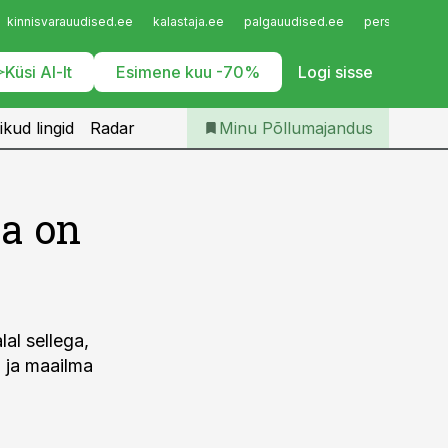
Iseteenindus
kinnisvarauudised.ee
kalastaja.ee
palgauudised.ee
personaliuudi
Telli Põllumajandus
Küsi AI-lt
Esimene kuu -70%
Logi sisse
ikud lingid
Radar
Minu Põllumajandus
ja on
al sellega,
u ja maailma