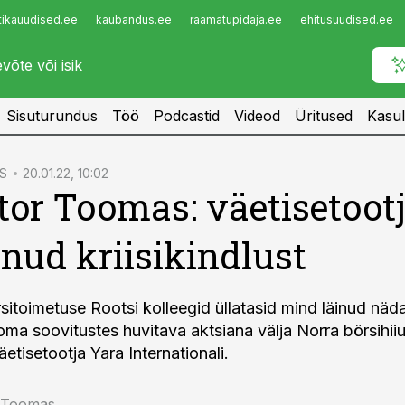
tikauudised.ee
kaubandus.ee
raamatupidaja.ee
ehitusuudised.ee
Infopank
Radar
Sisuturundus
Töö
Podcastid
Videod
Üritused
Kasul
S
20.01.22, 10:02
tor Toomas: väetisetoot
nud kriisikindlust
itoimetuse Rootsi kolleegid üllatasid mind läinud nädal
oma soovitustes huvitava aktsiana välja Norra börsihii
äetisetootja Yara Internationali.
r Toomas