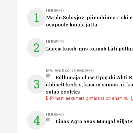
UUDISED
1
Maido Solovjov: piimahinna riski ei
osapoole kanda jätta
UUDISED
2
Lugeja küsib: mis toimub Läti põll
MAJANDUSTULEMUSED
Põllumajanduse tippjuhi Ahti K
3
üldiselt kerkis, kasum samas nii k
sulas pooleks
E-Piimast laekumata piimaraha on enam kui 1,2
UUDISED
4
Linas Agro avas Muugal viljate