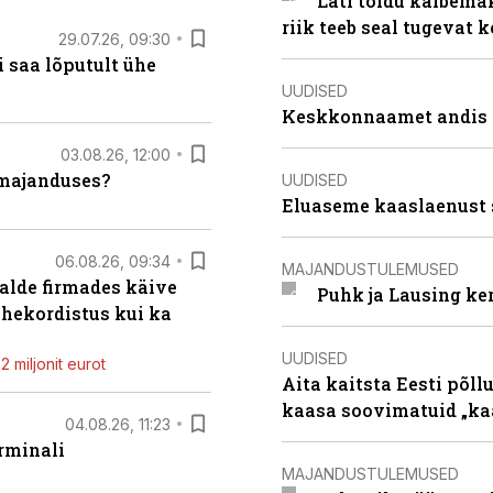
Läti toidu käibema
riik teeb seal tugevat k
29.07.26, 09:30
 saa lõputult ühe
UUDISED
Keskkonnaamet andis J
03.08.26, 12:00
umajanduses?
UUDISED
Eluaseme kaaslaenust 
06.08.26, 09:34
MAJANDUSTULEMUSED
alde firmades käive
Puhk ja Lausing ke
ahekordistus kui ka
UUDISED
 miljonit eurot
Aita kaitsta Eesti põllu
kaasa soovimatuid „kaa
04.08.26, 11:23
rminali
MAJANDUSTULEMUSED