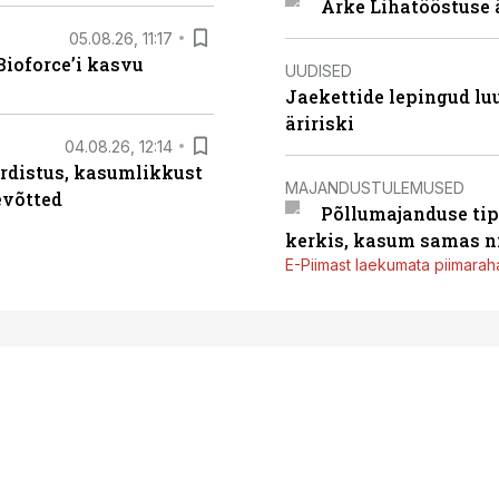
Arke Lihatööstuse 
05.08.26, 11:17
ioforce’i kasvu
UUDISED
Jaekettide lepingud luub
äririski
04.08.26, 12:14
rdistus, kasumlikkust
MAJANDUSTULEMUSED
evõtted
Põllumajanduse tip
kerkis, kasum samas ni
E-Piimast laekumata piimaraha