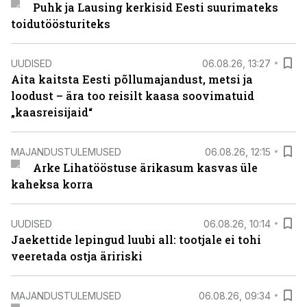
Puhk ja Lausing kerkisid Eesti suurimateks
toidutöösturiteks
UUDISED
06.08.26, 13:27
Aita kaitsta Eesti põllumajandust, metsi ja
loodust – ära too reisilt kaasa soovimatuid
„kaasreisijaid“
MAJANDUSTULEMUSED
06.08.26, 12:15
Arke Lihatööstuse ärikasum kasvas üle
kaheksa korra
UUDISED
06.08.26, 10:14
Jaekettide lepingud luubi all: tootjale ei tohi
veeretada ostja äririski
MAJANDUSTULEMUSED
06.08.26, 09:34