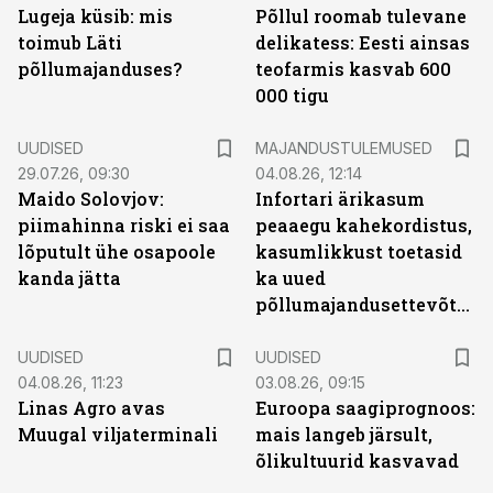
Lugeja küsib: mis
Põllul roomab tulevane
toimub Läti
delikatess: Eesti ainsas
põllumajanduses?
teofarmis kasvab 600
000 tigu
UUDISED
MAJANDUSTULEMUSED
29.07.26, 09:30
04.08.26, 12:14
Maido Solovjov:
Infortari ärikasum
piimahinna riski ei saa
peaaegu kahekordistus,
lõputult ühe osapoole
kasumlikkust toetasid
kanda jätta
ka uued
põllumajandusettevõtted
UUDISED
UUDISED
04.08.26, 11:23
03.08.26, 09:15
Linas Agro avas
Euroopa saagiprognoos:
Muugal viljaterminali
mais langeb järsult,
õlikultuurid kasvavad