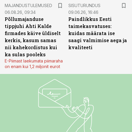
ST
MAJANDUSTULEMUSED
SISUTURUNDUS
06.08.26, 09:34
09.06.26, 16:46
Põllumajanduse
Paindlikkus Eesti
tippjuhi Ahti Kalde
taimekasvatuses:
firmades käive üldiselt
kuidas määrata ise
kerkis, kasum samas
saagi valmimise aega ja
nii kahekordistus kui
kvaliteeti
ka sulas pooleks
E-Piimast laekumata piimaraha
on enam kui 1,2 miljonit eurot