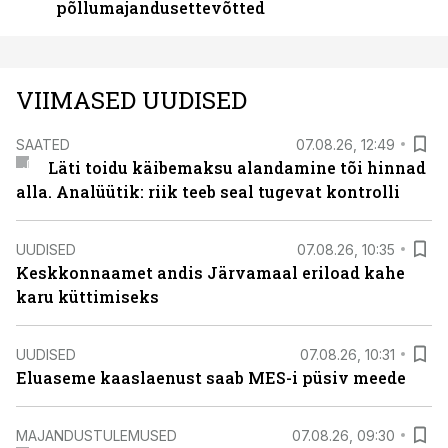
põllumajandusettevõtted
VIIMASED UUDISED
SAATED
07.08.26, 12:49
Läti toidu käibemaksu alandamine tõi hinnad
alla. Analüütik: riik teeb seal tugevat kontrolli
UUDISED
07.08.26, 10:35
Keskkonnaamet andis Järvamaal eriload kahe
karu küttimiseks
UUDISED
07.08.26, 10:31
Eluaseme kaaslaenust saab MES-i püsiv meede
MAJANDUSTULEMUSED
07.08.26, 09:30