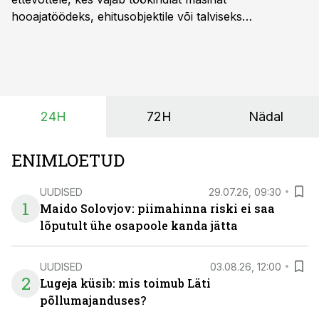
hooajatöödeks, ehitusobjektile või talviseks
lumetõrjeks. Renditraktor kuni 200 hj aitab katta
hooajalisi töötippe, ootamatuid lisatöid või asendada
ajutiselt rivist välja langenud tehnikat, ja seda ilma suuri
investeeringuid tegemata. Baltic Agro masinarent tagab
vajaliku traktori ja lisavarustuse just siis, kui töömaht
24H
72H
Nädal
on suurim ning iga töötund on oluline.
ENIMLOETUD
UUDISED
29.07.26, 09:30
1
Maido Solovjov: piimahinna riski ei saa
lõputult ühe osapoole kanda jätta
UUDISED
03.08.26, 12:00
2
Lugeja küsib: mis toimub Läti
põllumajanduses?