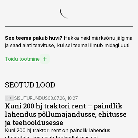
See teema pakub huvi?
Hakka neid märksõnu jälgima
ja saad alati teavituse, kui sel teemal ilmub midagi uut!
Toidu tootmine
SEOTUD LOOD
SISUTURUNDUS
03.07.26, 10:27
ST
Kuni 200 hj traktori rent – paindlik
lahendus põllumajandusse, ehitusse
ja teehooldusesse
Kuni 200 hj traktori rent
on paindlik lahendus
ettevõttele, kes vajab töökindlat masinat