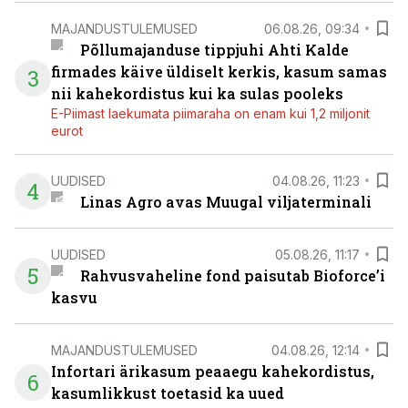
MAJANDUSTULEMUSED
06.08.26, 09:34
Põllumajanduse tippjuhi Ahti Kalde
firmades käive üldiselt kerkis, kasum samas
3
nii kahekordistus kui ka sulas pooleks
E-Piimast laekumata piimaraha on enam kui 1,2 miljonit
eurot
UUDISED
04.08.26, 11:23
4
Linas Agro avas Muugal viljaterminali
UUDISED
05.08.26, 11:17
5
Rahvusvaheline fond paisutab Bioforce’i
kasvu
MAJANDUSTULEMUSED
04.08.26, 12:14
Infortari ärikasum peaaegu kahekordistus,
6
kasumlikkust toetasid ka uued