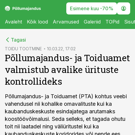
Esimene kuu -70%
Avaleht
Kõik lood
Arvamused
Galeriid
TOPid
Sisu
cebook
Tagasi
Twitter)
TOIDU TOOTMINE
10.03.22, 17:02
Põllumajandus- ja Toiduamet
kedIn
valmistub avalike ürituste
ail
kontrollideks
k
Põllumajandus- ja Toiduamet (PTA) kohtus veebi
vahendusel nii kohalike omavalituste kui ka
kaubanduskeskuste esindajatega arutamaks
koostöövõimalusi. Seda selleks, et tagada ohutu
toit nii laatadel ning väliüritustel kui ka
kaubanduskeskuste koridorides või nende ees