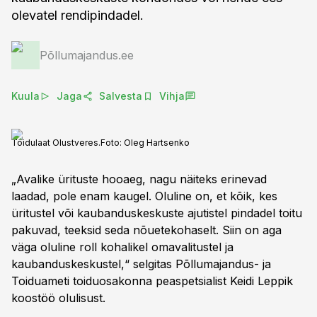
olevatel rendipindadel.
Põllumajandus.ee
Kuula
Jaga
Salvesta
Vihja
Toidulaat Olustveres.
Foto:
Oleg Hartsenko
„Avalike ürituste hooaeg, nagu näiteks erinevad
laadad, pole enam kaugel. Oluline on, et kõik, kes
üritustel või kaubanduskeskuste ajutistel pindadel toitu
pakuvad, teeksid seda nõuetekohaselt. Siin on aga
väga oluline roll kohalikel omavalitustel ja
kaubanduskeskustel,“ selgitas Põllumajandus- ja
Toiduameti toiduosakonna peaspetsialist Keidi Leppik
koostöö olulisust.