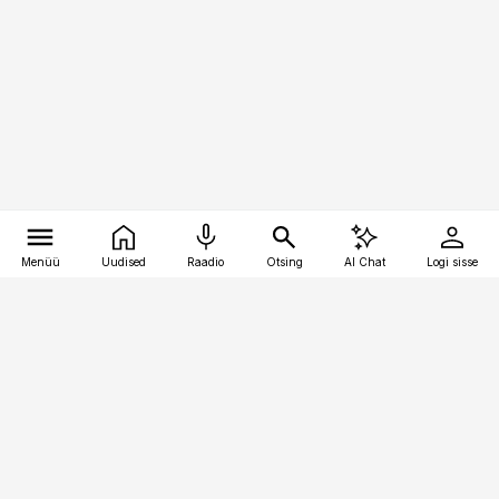
Menüü
Uudised
Raadio
Otsing
AI Chat
Logi sisse
Vana-Lõuna 39/1, 19094 Tallinn
(+372) 667 0111
pollumajandus@pollumajandus.ee
Telli
Reklaam