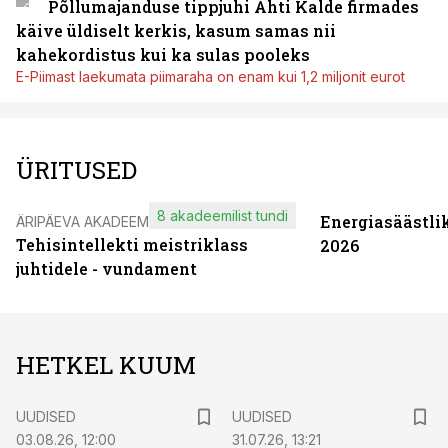
Põllumajanduse tippjuhi Ahti Kalde firmades
käive üldiselt kerkis, kasum samas nii
kahekordistus kui ka sulas pooleks
E-Piimast laekumata piimaraha on enam kui 1,2 miljonit eurot
ÜRITUSED
8 akadeemilist tundi
Energiasäästli
ÄRIPÄEVA AKADEEMIA
Tehisintellekti meistriklass
2026
juhtidele - vundament
HETKEL KUUM
UUDISED
UUDISED
03.08.26, 12:00
31.07.26, 13:21