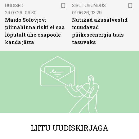
ST
UUDISED
SISUTURUNDUS
29.07.26, 09:30
01.06.26, 13:29
Maido Solovjov:
Nutikad akusalvestid
piimahinna riski ei saa
muudavad
lõputult ühe osapoole
päikeseenergia taas
kanda jätta
tasuvaks
LIITU UUDISKIRJAGA