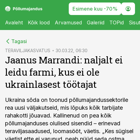
Esimene kuu -70%
Avaleht
Kõik lood
Arvamused
Galeriid
TOPid
Sisu
cebook
Tagasi
Twitter)
TERAVILJAKASVATUS
30.03.22, 06:30
Jaanus Marrandi: naljalt ei
kedIn
leidu farmi, kus ei ole
ail
ukrainlasest töötajat
k
Ukraina sõda on toonud põllumajandussektorile
rea uusi väljakutseid, mis lõpuks kõik tarbijate
rahakotti jõuavad. Kallinenud on pea kõik
põllumajanduses olulised sisendid – erinevad
teraviljasaadused, loomasööt, väetis. „Kes sügisel
väetist ette ei varunud, peab nüüd seda ostma