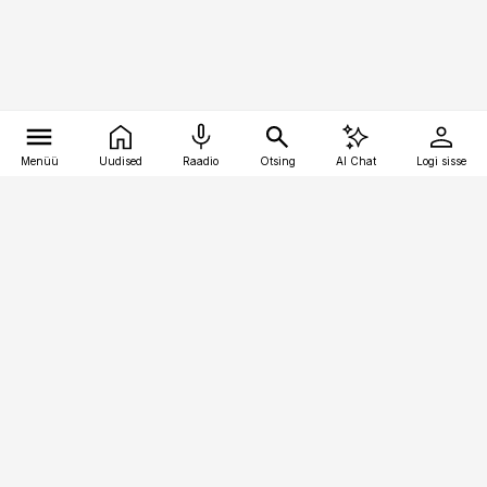
Menüü
Uudised
Raadio
Otsing
AI Chat
Logi sisse
Vana-Lõuna 39/1, 19094 Tallinn
(+372) 667 0111
pollumajandus@pollumajandus.ee
Telli
Reklaam
Firmast
Sisu kasutamisõigused
Ajakirjaniku