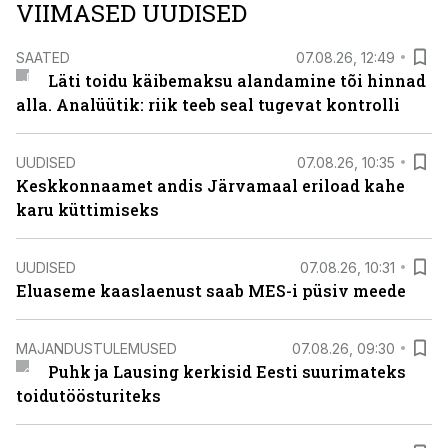
VIIMASED UUDISED
SAATED
07.08.26, 12:49
Läti toidu käibemaksu alandamine tõi hinnad
alla. Analüütik: riik teeb seal tugevat kontrolli
UUDISED
07.08.26, 10:35
Keskkonnaamet andis Järvamaal eriload kahe
karu küttimiseks
UUDISED
07.08.26, 10:31
Eluaseme kaaslaenust saab MES-i püsiv meede
MAJANDUSTULEMUSED
07.08.26, 09:30
Puhk ja Lausing kerkisid Eesti suurimateks
toidutöösturiteks