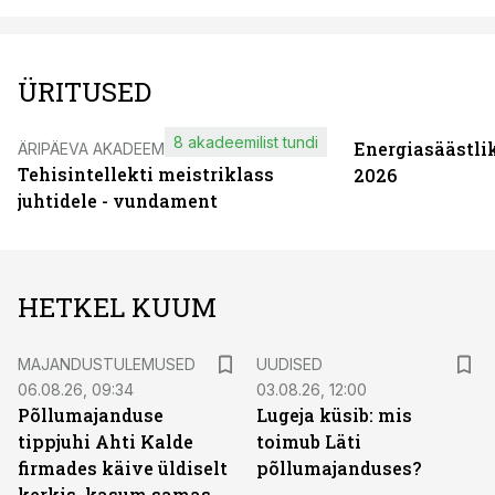
ÜRITUSED
8 akadeemilist tundi
Energiasäästli
ÄRIPÄEVA AKADEEMIA
Tehisintellekti meistriklass
2026
juhtidele - vundament
HETKEL KUUM
MAJANDUSTULEMUSED
UUDISED
06.08.26, 09:34
03.08.26, 12:00
Põllumajanduse
Lugeja küsib: mis
tippjuhi Ahti Kalde
toimub Läti
firmades käive üldiselt
põllumajanduses?
kerkis, kasum samas