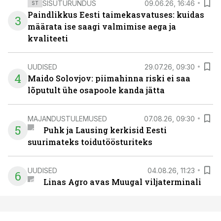
SISUTURUNDUS
09.06.26, 16:46
ST
Paindlikkus Eesti taimekasvatuses: kuidas
3
määrata ise saagi valmimise aega ja
kvaliteeti
UUDISED
29.07.26, 09:30
4
Maido Solovjov: piimahinna riski ei saa
lõputult ühe osapoole kanda jätta
MAJANDUSTULEMUSED
07.08.26, 09:30
5
Puhk ja Lausing kerkisid Eesti
suurimateks toidutöösturiteks
UUDISED
04.08.26, 11:23
6
Linas Agro avas Muugal viljaterminali