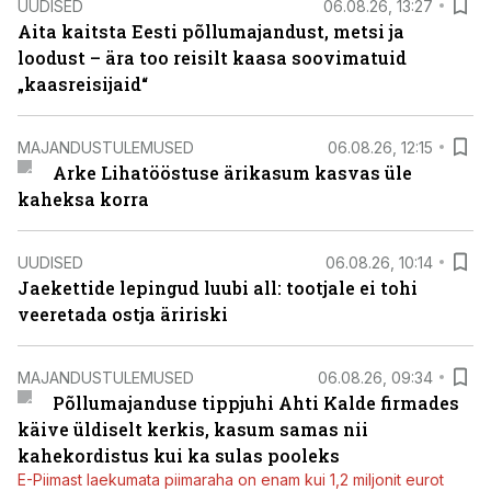
UUDISED
06.08.26, 13:27
Aita kaitsta Eesti põllumajandust, metsi ja
loodust – ära too reisilt kaasa soovimatuid
„kaasreisijaid“
MAJANDUSTULEMUSED
06.08.26, 12:15
Arke Lihatööstuse ärikasum kasvas üle
kaheksa korra
UUDISED
06.08.26, 10:14
Jaekettide lepingud luubi all: tootjale ei tohi
veeretada ostja äririski
MAJANDUSTULEMUSED
06.08.26, 09:34
Põllumajanduse tippjuhi Ahti Kalde firmades
käive üldiselt kerkis, kasum samas nii
kahekordistus kui ka sulas pooleks
E-Piimast laekumata piimaraha on enam kui 1,2 miljonit eurot