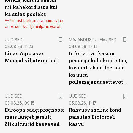
nii kahekordistus kui
ka sulas pooleks
E-Piimast laekumata piimaraha
on enam kui 1,2 miljonit eurot
UUDISED
MAJANDUSTULEMUSED
04.08.26, 11:23
04.08.26, 12:14
Linas Agro avas
Infortari ärikasum
Muugal viljaterminali
peaaegu kahekordistus,
kasumlikkust toetasid
ka uued
põllumajandusettevõtted
UUDISED
UUDISED
03.08.26, 09:15
05.08.26, 11:17
Euroopa saagiprognoos:
Rahvusvaheline fond
mais langeb järsult,
paisutab Bioforce’i
õlikultuurid kasvavad
kasvu