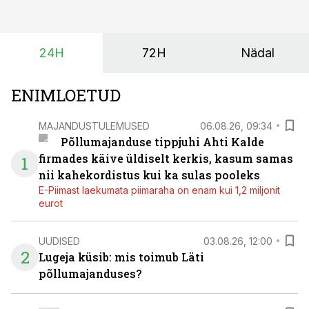
ajutiselt rivist välja langenud tehnikat, ja seda ilma suuri
investeeringuid tegemata. Baltic Agro masinarent tagab
vajaliku traktori ja lisavarustuse just siis, kui töömaht
24H
72H
Nädal
on suurim ning iga töötund on oluline.
ENIMLOETUD
MAJANDUSTULEMUSED
06.08.26, 09:34
Põllumajanduse tippjuhi Ahti Kalde
firmades käive üldiselt kerkis, kasum samas
1
nii kahekordistus kui ka sulas pooleks
E-Piimast laekumata piimaraha on enam kui 1,2 miljonit
eurot
UUDISED
03.08.26, 12:00
2
Lugeja küsib: mis toimub Läti
põllumajanduses?