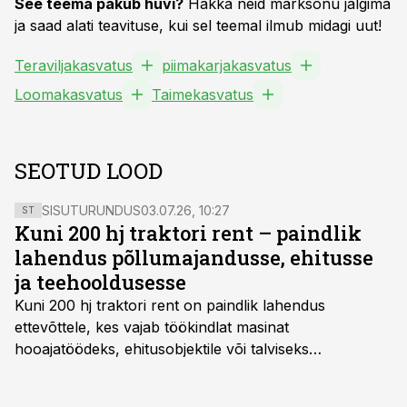
See teema pakub huvi?
Hakka neid märksõnu jälgima
ja saad alati teavituse, kui sel teemal ilmub midagi uut!
Teraviljakasvatus
piimakarjakasvatus
Loomakasvatus
Taimekasvatus
SEOTUD LOOD
SISUTURUNDUS
03.07.26, 10:27
ST
Kuni 200 hj traktori rent – paindlik
lahendus põllumajandusse, ehitusse
ja teehooldusesse
Kuni 200 hj traktori rent
on paindlik lahendus
ettevõttele, kes vajab töökindlat masinat
hooajatöödeks, ehitusobjektile või talviseks
lumetõrjeks. Renditraktor kuni 200 hj aitab katta
hooajalisi töötippe, ootamatuid lisatöid või asendada