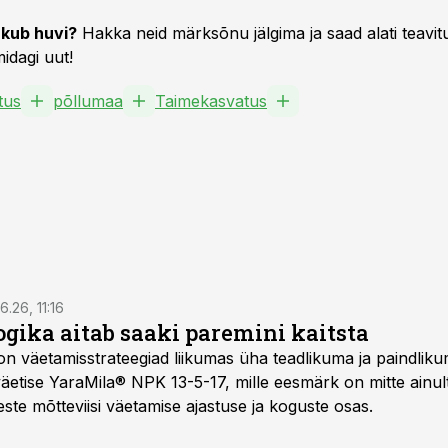
kub huvi?
Hakka neid märksõnu jälgima ja saad alati teavitu
idagi uut!
tus
põllumaa
Taimekasvatus
6.26, 11:16
gika aitab saaki paremini kaitsta
on väetamisstrateegiad liikumas üha teadlikuma ja paindlik
äetise YaraMila® NPK 13-5-17, mille eesmärk on mitte ainul
te mõtteviisi väetamise ajastuse ja koguste osas.