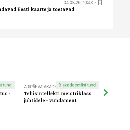
04.08.26, 10:43
davad Eesti kaarte ja toetavad
t tundi
8 akadeemilist tundi
ÄRIPÄEVA AKADEEMIA
IT KOOLIT
tus -
Tehisintellekti meistriklass
Muutuste
juhtidele - vundament
praktilis