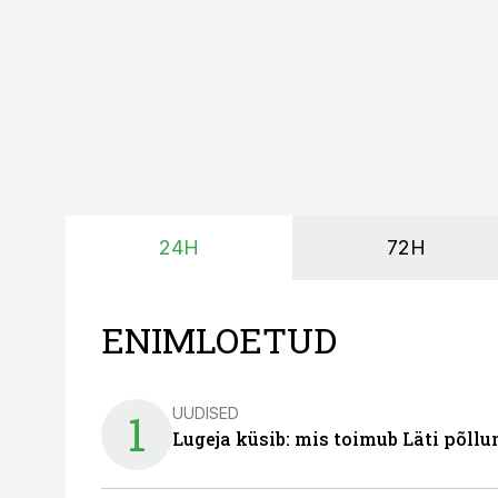
24H
72H
ENIMLOETUD
UUDISED
1
Lugeja küsib: mis toimub Läti põll