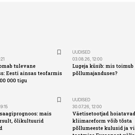
UUDISED
:21
03.08.26, 12:00
oomab tulevane
Lugeja küsib: mis toimub 
s: Eesti ainsas teofarmis
põllumajanduses?
00 000 tigu
UUDISED
9:15
30.07.26, 12:00
saagiprognoos: mais
Väetisetootjad hoiatavad
rsult, õlikultuurid
kliimareform võib tõsta
d
põllumeeste kulusid ja vi