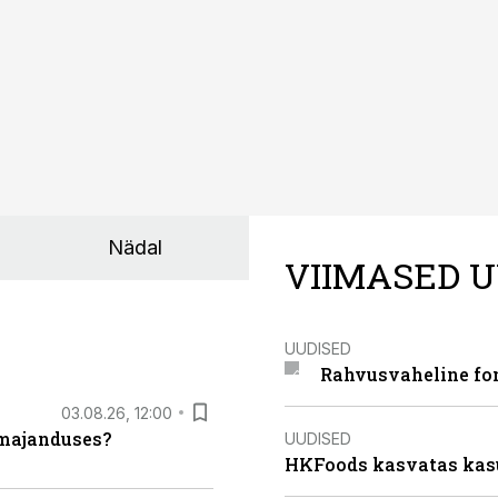
Nädal
VIIMASED U
UUDISED
Rahvusvaheline fon
03.08.26, 12:00
umajanduses?
UUDISED
HKFoods kasvatas kas