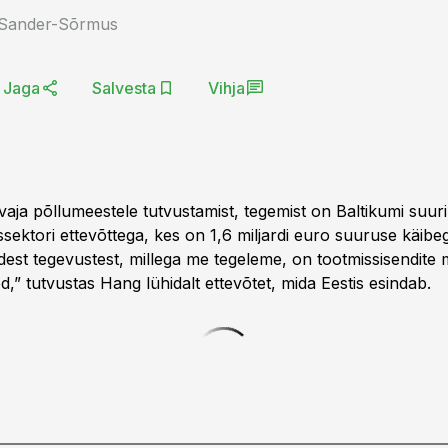
 Sander-Sõrmus
Jaga
Salvesta
Vihja
 vaja põllumeestele tutvustamist, tegemist on Baltikumi suur
sektori ettevõttega, kes on 1,6 miljardi euro suuruse käibeg
est tegevustest, millega me tegeleme, on tootmissisendite
d,” tutvustas Hang lühidalt ettevõtet, mida Eestis esindab.