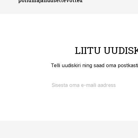
põllumajandusettevõtted
LIITU UUDIS
Telli uudiskiri ning saad oma postkas