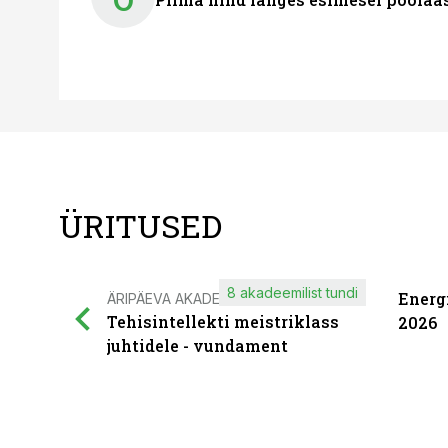
ÜRITUSED
8 akadeemilist tundi
Energ
ÄRIPÄEVA AKADEEMIA
Tehisintellekti meistriklass
2026
juhtidele - vundament