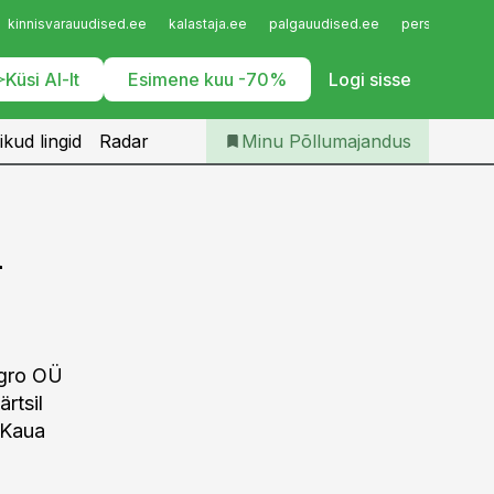
Iseteenindus
kinnisvarauudised.ee
kalastaja.ee
palgauudised.ee
personaliuudi
Telli Põllumajandus
Küsi AI-lt
Esimene kuu -70%
Logi sisse
ikud lingid
Radar
Minu Põllumajandus
d
Agro OÜ
rtsil
. Kaua