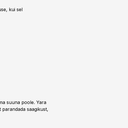
se, kui sel
uma suuna poole. Yara
t parandada saagikust,