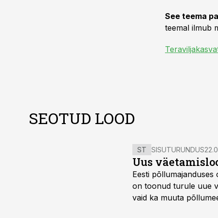
See teema pa
teemal ilmub m
Teraviljakasva
SEOTUD LOOD
ST
SISUTURUNDUS
22.0
Uus väetamisloo
Eesti põllumajanduses 
on toonud turule uue v
vaid ka muuta põllumees