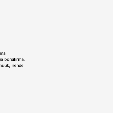
ima
a börsifirma.
 müük, nende