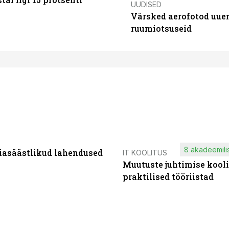
UUDISED
Värsked aerofotod uuen
ruumiotsuseid
8 akadeemilis
iasäästlikud lahendused
IT KOOLITUS
Muutuste juhtimise kooli
praktilised tööriistad