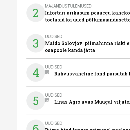
MAJANDUSTULEMUSED
2
Infortari ärikasum peaaegu kaheko
toetasid ka uued põllumajandusett
UUDISED
3
Maido Solovjov: piimahinna riski ei
osapoole kanda jätta
UUDISED
4
Rahvusvaheline fond paisutab B
UUDISED
5
Linas Agro avas Muugal viljate
UUDISED
6
Piima hind langes esimesel poolaast