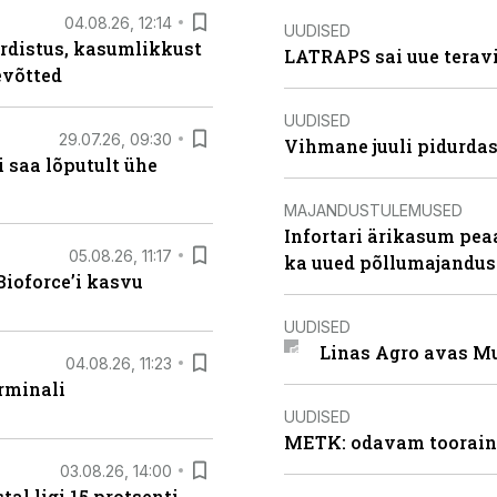
04.08.26, 12:14
UUDISED
rdistus, kasumlikkust
LATRAPS sai uue teravi
evõtted
UUDISED
29.07.26, 09:30
Vihmane juuli pidurdas
 saa lõputult ühe
MAJANDUSTULEMUSED
Infortari ärikasum pea
05.08.26, 11:17
ka uued põllumajandus
ioforce’i kasvu
UUDISED
Linas Agro avas Mu
04.08.26, 11:23
rminali
UUDISED
METK: odavam tooraine
03.08.26, 14:00
al ligi 15 protsenti