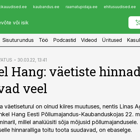
tikauudised.ee
kaubandus.ee
raamatupidaja.ee
ehitusuudised.ee
Infopank
Radar
Sisuturundus
Töö
Podcastid
Videod
Üritused
Kasul
VATUS
30.03.22, 13:41
l Hang: väetiste hinna
vad veel
a väetiseturul on olnud kiires muutuses, nentis Linas 
hkel Hang Eesti Põllumajandus-Kaubanduskojas 22. mä
naril, millel analüüsiti sõja mõjusid põllumajandusele
elle hinnaralliga toitu toota suudavad, on ebaselge.