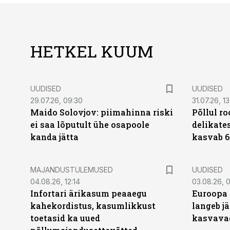
HETKEL KUUM
UUDISED
UUDISED
29.07.26, 09:30
31.07.26, 13
Maido Solovjov: piimahinna riski
Põllul r
ei saa lõputult ühe osapoole
delikates
kanda jätta
kasvab 6
MAJANDUSTULEMUSED
UUDISED
04.08.26, 12:14
03.08.26, 0
Infortari ärikasum peaaegu
Euroopa 
kahekordistus, kasumlikkust
langeb jä
toetasid ka uued
kasvava