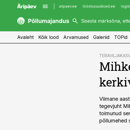
aripaev.ee
tööstusuudised.ee
logis
kaubandus.ee
imelineajalugu.ee
kinnisvarauudised.ee
imelineteadus.ee
Avaleht
Kõik lood
Arvamused
Galeriid
TOPid
cebook
TERAVILJAKAS
Mihke
Twitter)
kedIn
kerki
ail
k
Viimane aast
tegevjuht Mi
toimunud semi
põllumehed s