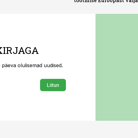
tootmise Euroopast välja
KIRJAGA
ti päeva olulisemad uudised.
Liitun