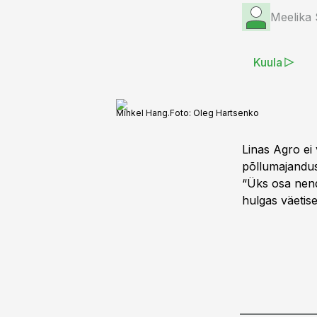
Meelika
Kuula
Mihkel Hang.
Foto:
Oleg Hartsenko
Linas Agro ei
põllumajandus
“Üks osa nend
hulgas väetise