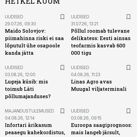
HETKEL KUUM
UUDISED
UUDISED
29.07.26, 09:30
31.07.26, 13:21
Maido Solovjov:
Põllul roomab tulevane
piimahinna riski ei saa
delikatess: Eesti ainsas
lõputult ühe osapoole
teofarmis kasvab 600
kanda jätta
000 tigu
UUDISED
UUDISED
03.08.26, 12:00
04.08.26, 11:23
Lugeja küsib: mis
Linas Agro avas
toimub Läti
Muugal viljaterminali
põllumajanduses?
MAJANDUSTULEMUSED
UUDISED
04.08.26, 12:14
03.08.26, 09:15
Infortari ärikasum
Euroopa saagiprognoos:
peaaegu kahekordistus,
mais langeb järsult,