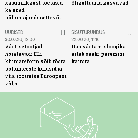
kasumlikkust toetasid
õlikultuurid kasvavad
ka uued
põllumajandusettevõtted
ST
UUDISED
SISUTURUNDUS
30.07.26, 12:00
22.06.26, 11:16
Väetisetootjad
Uus väetamisloogika
hoiatavad: ELi
aitab saaki paremini
kliimareform võib tõsta
kaitsta
põllumeeste kulusid ja
viia tootmise Euroopast
välja