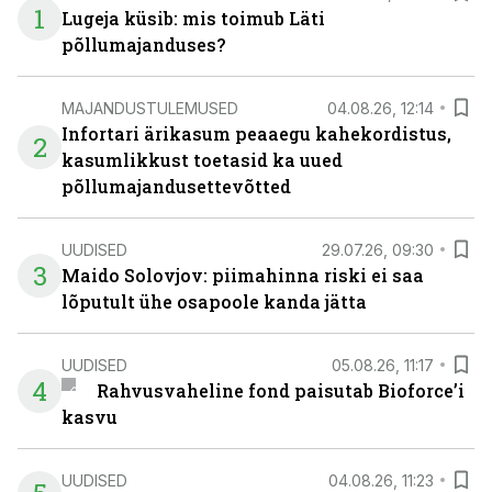
1
Lugeja küsib: mis toimub Läti
põllumajanduses?
MAJANDUSTULEMUSED
04.08.26, 12:14
Infortari ärikasum peaaegu kahekordistus,
2
kasumlikkust toetasid ka uued
põllumajandusettevõtted
UUDISED
29.07.26, 09:30
3
Maido Solovjov: piimahinna riski ei saa
lõputult ühe osapoole kanda jätta
UUDISED
05.08.26, 11:17
4
Rahvusvaheline fond paisutab Bioforce’i
kasvu
UUDISED
04.08.26, 11:23