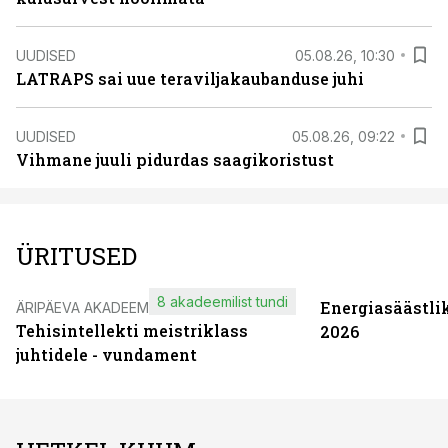
UUDISED
05.08.26, 10:30
LATRAPS sai uue teraviljakaubanduse juhi
UUDISED
05.08.26, 09:22
Vihmane juuli pidurdas saagikoristust
ÜRITUSED
8 akadeemilist tundi
Energiasäästli
ÄRIPÄEVA AKADEEMIA
Tehisintellekti meistriklass
2026
juhtidele - vundament