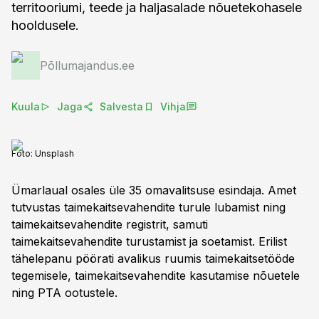
territooriumi, teede ja haljasalade nõuetekohasele
hooldusele.
Põllumajandus.ee
Kuula
Jaga
Salvesta
Vihja
Foto:
Unsplash
Ümarlaual osales üle 35 omavalitsuse esindaja. Amet
tutvustas taimekaitsevahendite turule lubamist ning
taimekaitsevahendite registrit, samuti
taimekaitsevahendite turustamist ja soetamist. Erilist
tähelepanu pöörati avalikus ruumis taimekaitsetööde
tegemisele, taimekaitsevahendite kasutamise nõuetele
ning PTA ootustele.