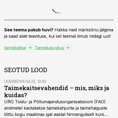
See teema pakub huvi?
Hakka neid märksõnu jälgima
ja saad alati teavituse, kui sel teemal ilmub midagi uut!
taimekaitse
Taimekasvatus
SEOTUD LOOD
UUDISED
06.04.22, 13:40
Taimekaitsevahendid – mis, miks ja
kuidas?
ÜRO Toidu- ja Põllumajandusorganisatsiooni (FAO)
andmetel kaotatakse taimekahjurite ja taimehaiguste
tõttu kogu maailmas igal aastal hinnanguliselt kuni