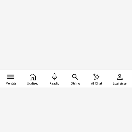
Menüü
Uudised
Raadio
Otsing
AI Chat
Logi sisse
Vana-Lõuna 39/1, 19094 Tallinn
(+372) 667 0111
pollumajandus@pollumajandus.ee