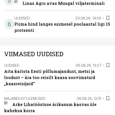
5
Linas Agro avas Muugal viljaterminali
UUDISED
03.08.26, 14:00
6
Piima hind langes esimesel poolaastal ligi 15
protsenti
VIIMASED UUDISED
UUDISED
06.08.26, 13:27
Aita kaitsta Eesti põllumajandust, metsi ja
loodust – ära too reisilt kaasa soovimatuid
„kaasreisijaid“
MAJANDUSTULEMUSED
06.08.26, 12:15
Arke Lihatööstuse ärikasum kasvas üle
kaheksa korra