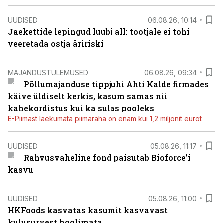
UUDISED
06.08.26, 10:14
Jaekettide lepingud luubi all: tootjale ei tohi
veeretada ostja äririski
MAJANDUSTULEMUSED
06.08.26, 09:34
Põllumajanduse tippjuhi Ahti Kalde firmades
käive üldiselt kerkis, kasum samas nii
kahekordistus kui ka sulas pooleks
E-Piimast laekumata piimaraha on enam kui 1,2 miljonit eurot
UUDISED
05.08.26, 11:17
Rahvusvaheline fond paisutab Bioforce’i
kasvu
UUDISED
05.08.26, 11:00
HKFoods kasvatas kasumit kasvavast
kulusurvest hoolimata