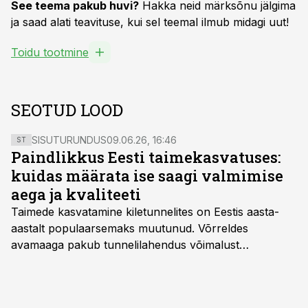
See teema pakub huvi?
Hakka neid märksõnu jälgima
ja saad alati teavituse, kui sel teemal ilmub midagi uut!
Toidu tootmine
SEOTUD LOOD
SISUTURUNDUS
09.06.26, 16:46
ST
Paindlikkus Eesti taimekasvatuses:
kuidas määrata ise saagi valmimise
aega ja kvaliteeti
Taimede kasvatamine kiletunnelites on Eestis aasta-
aastalt populaarsemaks muutunud. Võrreldes
avamaaga pakub tunnelilahendus võimalust
saagikoristuse algust kuni kahe nädala võrra
varasemaks tuua või hoopis hilisemaks lükata. Hästi
planeerides on tänu sellele võimalik saada ka saagi