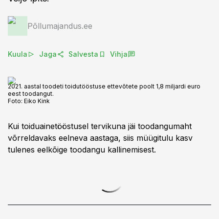
Põllumajandus.ee
Kuula
Jaga
Salvesta
Vihja
2021. aastal toodeti toidutööstuse ettevõtete poolt 1,8 miljardi euro
eest toodangut.
Foto:
Eiko Kink
Kui toiduainetööstusel tervikuna jäi toodangumaht
võrreldavaks eelneva aastaga, siis müügitulu kasv
tulenes eelkõige toodangu kallinemisest.