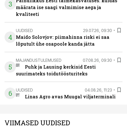
Paindlikkus Eesti taimekasvatuses: kuidas
3
määrata ise saagi valmimise aega ja
kvaliteeti
UUDISED
29.07.26, 09:30
4
Maido Solovjov: piimahinna riski ei saa
lõputult ühe osapoole kanda jätta
MAJANDUSTULEMUSED
07.08.26, 09:30
5
Puhk ja Lausing kerkisid Eesti
suurimateks toidutöösturiteks
UUDISED
04.08.26, 11:23
6
Linas Agro avas Muugal viljaterminali
VIIMASED UUDISED