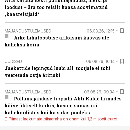
Aita kaitsta Eesti põllumajandust, metsi ja
loodust – ära too reisilt kaasa soovimatuid
„kaasreisijaid“
MAJANDUSTULEMUSED
06.08.26, 12:15
Arke Lihatööstuse ärikasum kasvas üle
kaheksa korra
UUDISED
06.08.26, 10:14
Jaekettide lepingud luubi all: tootjale ei tohi
veeretada ostja äririski
MAJANDUSTULEMUSED
06.08.26, 09:34
Põllumajanduse tippjuhi Ahti Kalde firmades
käive üldiselt kerkis, kasum samas nii
kahekordistus kui ka sulas pooleks
E-Piimast laekumata piimaraha on enam kui 1,2 miljonit eurot