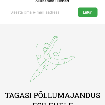
olulisemad uudised.
Liitun
TAGASI PÕLLUMAJANDUS