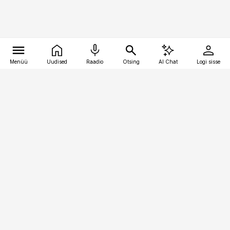
Menüü
Uudised
Raadio
Otsing
AI Chat
Logi sisse
Vana-Lõuna 39/1, 19094 Tallinn
(+372) 667 0111
pollumajandus@pollumajandus.ee
Telli
Reklaam
Firmast
Sisu kasutamisõigused
Ajakirjaniku
eetikakoodeks