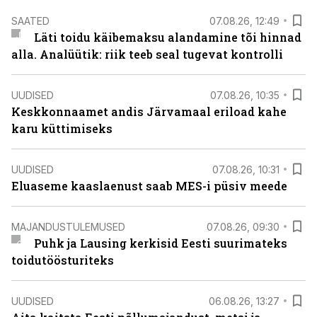
SAATED
07.08.26, 12:49
Läti toidu käibemaksu alandamine tõi hinnad
alla. Analüütik: riik teeb seal tugevat kontrolli
UUDISED
07.08.26, 10:35
Keskkonnaamet andis Järvamaal eriload kahe
karu küttimiseks
UUDISED
07.08.26, 10:31
Eluaseme kaaslaenust saab MES-i püsiv meede
MAJANDUSTULEMUSED
07.08.26, 09:30
Puhk ja Lausing kerkisid Eesti suurimateks
toidutöösturiteks
UUDISED
06.08.26, 13:27