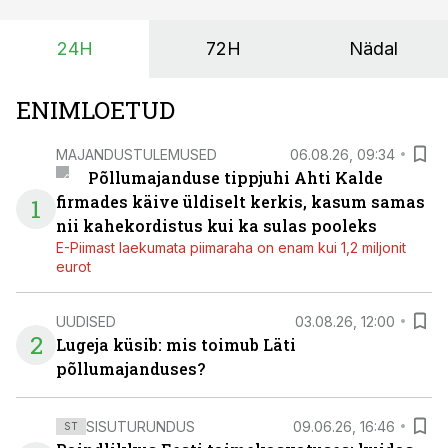
eest turul kõrgemat hinda.
24H
72H
Nädal
ENIMLOETUD
MAJANDUSTULEMUSED
06.08.26, 09:34
Põllumajanduse tippjuhi Ahti Kalde
firmades käive üldiselt kerkis, kasum samas
1
nii kahekordistus kui ka sulas pooleks
E-Piimast laekumata piimaraha on enam kui 1,2 miljonit
eurot
UUDISED
03.08.26, 12:00
2
Lugeja küsib: mis toimub Läti
põllumajanduses?
SISUTURUNDUS
09.06.26, 16:46
ST