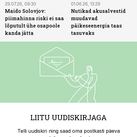
29.07.26, 09:30
01.06.26, 13:29
Maido Solovjov:
Nutikad akusalvestid
piimahinna riski ei saa
muudavad
lõputult ühe osapoole
päikeseenergia taas
kanda jätta
tasuvaks
LIITU UUDISKIRJAGA
Telli uudiskiri ning saad oma postkasti päeva