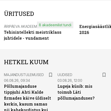
ÜRITUSED
8 akadeemilist tundi
Energiasäästli
ÄRIPÄEVA AKADEEMIA
Tehisintellekti meistriklass
2026
juhtidele - vundament
HETKEL KUUM
MAJANDUSTULEMUSED
UUDISED
06.08.26, 09:34
03.08.26, 12:00
Põllumajanduse
Lugeja küsib: mis
tippjuhi Ahti Kalde
toimub Läti
firmades käive üldiselt
põllumajanduses?
kerkis, kasum samas
nii kahekordistus kui