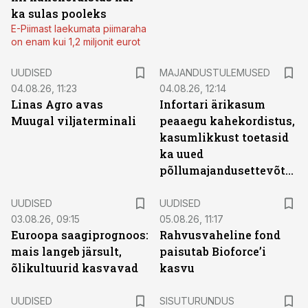
ka sulas pooleks
E-Piimast laekumata piimaraha
on enam kui 1,2 miljonit eurot
UUDISED
MAJANDUSTULEMUSED
04.08.26, 11:23
04.08.26, 12:14
Linas Agro avas
Infortari ärikasum
Muugal viljaterminali
peaaegu kahekordistus,
kasumlikkust toetasid
ka uued
põllumajandusettevõtted
UUDISED
UUDISED
03.08.26, 09:15
05.08.26, 11:17
Euroopa saagiprognoos:
Rahvusvaheline fond
mais langeb järsult,
paisutab Bioforce’i
õlikultuurid kasvavad
kasvu
ST
UUDISED
SISUTURUNDUS