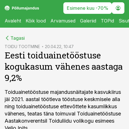
Esimene kuu -70%
Avaleht
Kõik lood
Arvamused
Galeriid
TOPid
Sisu
cebook
Tagasi
Twitter)
TOIDU TOOTMINE
20.04.22, 10:47
Eesti toiduainetööstuse
kedIn
kogukasum vähenes aastaga
ail
9,2%
k
Toiduainetööstuse majandusnäitajate kasvukiirus
jäi 2021. aastal töötleva tööstuse keskmisele alla
ning toiduainetööstuse ettevõttete kasumlikkus
vähenes, teatas täna toimuval Toiduainetööstuse
Aastakonverentsil Toiduliidu volikogu esimees
Veljo Ipits.