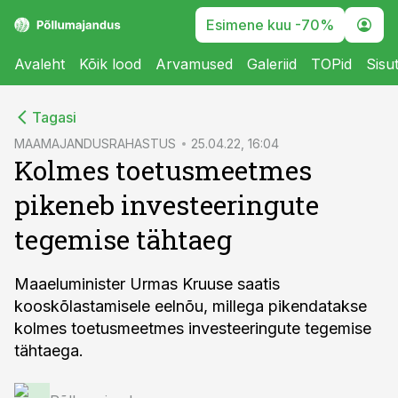
Esimene kuu -70%
Avaleht
Kõik lood
Arvamused
Galeriid
TOPid
Sisu
cebook
Tagasi
Twitter)
MAAMAJANDUSRAHASTUS
25.04.22, 16:04
Kolmes toetusmeetmes
kedIn
pikeneb investeeringute
ail
tegemise tähtaeg
k
Maaeluminister Urmas Kruuse saatis
kooskõlastamisele eelnõu, millega pikendatakse
kolmes toetusmeetmes investeeringute tegemise
tähtaega.