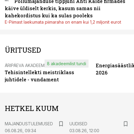
Põllumajanduse tippjuhi Ahti Kalde firmades
käive üldiselt kerkis, kasum samas nii
kahekordistus kui ka sulas pooleks
E-Piimast laekumata piimaraha on enam kui 1,2 miljonit eurot
ÜRITUSED
8 akadeemilist tundi
Energiasäästli
ÄRIPÄEVA AKADEEMIA
Tehisintellekti meistriklass
2026
juhtidele - vundament
HETKEL KUUM
MAJANDUSTULEMUSED
UUDISED
06.08.26, 09:34
03.08.26, 12:00