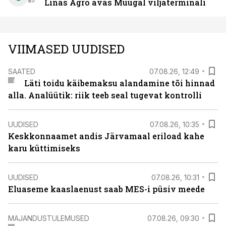
Linas Agro avas Muugal viljaterminali
VIIMASED UUDISED
SAATED
07.08.26, 12:49
Läti toidu käibemaksu alandamine tõi hinnad
alla. Analüütik: riik teeb seal tugevat kontrolli
UUDISED
07.08.26, 10:35
Keskkonnaamet andis Järvamaal eriload kahe
karu küttimiseks
UUDISED
07.08.26, 10:31
Eluaseme kaaslaenust saab MES-i püsiv meede
MAJANDUSTULEMUSED
07.08.26, 09:30