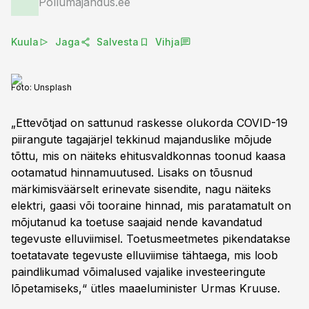
Põllumajandus.ee
Kuula
Jaga
Salvesta
Vihja
Foto:
Unsplash
„Ettevõtjad on sattunud raskesse olukorda COVID-19
piirangute tagajärjel tekkinud majanduslike mõjude
tõttu, mis on näiteks ehitusvaldkonnas toonud kaasa
ootamatud hinnamuutused. Lisaks on tõusnud
märkimisväärselt erinevate sisendite, nagu näiteks
elektri, gaasi või tooraine hinnad, mis paratamatult on
mõjutanud ka toetuse saajaid nende kavandatud
tegevuste elluviimisel. Toetusmeetmetes pikendatakse
toetatavate tegevuste elluviimise tähtaega, mis loob
paindlikumad võimalused vajalike investeeringute
lõpetamiseks,“ ütles maaeluminister Urmas Kruuse.