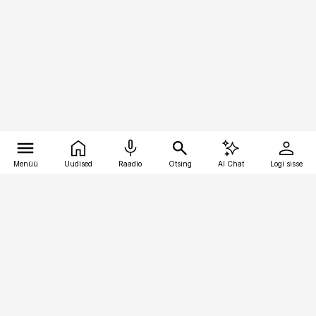
Menüü
Uudised
Raadio
Otsing
AI Chat
Logi sisse
Vana-Lõuna 39/1, 19094 Tallinn
(+372) 667 0111
pollumajandus@pollumajandus.ee
Telli
Reklaam