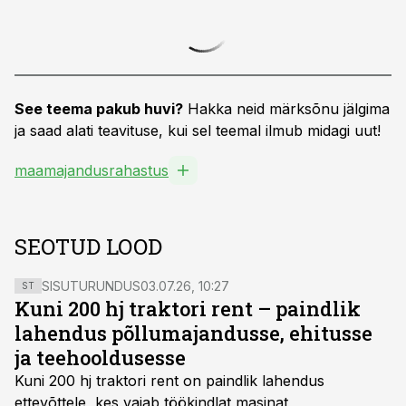
See teema pakub huvi?
Hakka neid märksõnu jälgima
ja saad alati teavituse, kui sel teemal ilmub midagi uut!
maamajandusrahastus
SEOTUD LOOD
SISUTURUNDUS
03.07.26, 10:27
ST
Kuni 200 hj traktori rent – paindlik
lahendus põllumajandusse, ehitusse
ja teehooldusesse
Kuni 200 hj traktori rent
on paindlik lahendus
ettevõttele, kes vajab töökindlat masinat