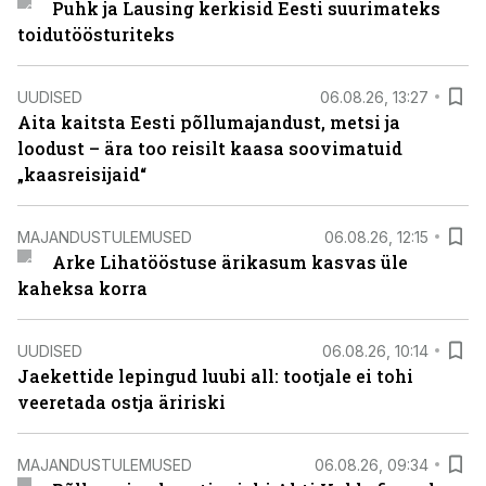
Puhk ja Lausing kerkisid Eesti suurimateks
toidutöösturiteks
UUDISED
06.08.26, 13:27
Aita kaitsta Eesti põllumajandust, metsi ja
loodust – ära too reisilt kaasa soovimatuid
„kaasreisijaid“
MAJANDUSTULEMUSED
06.08.26, 12:15
Arke Lihatööstuse ärikasum kasvas üle
kaheksa korra
UUDISED
06.08.26, 10:14
Jaekettide lepingud luubi all: tootjale ei tohi
veeretada ostja äririski
MAJANDUSTULEMUSED
06.08.26, 09:34