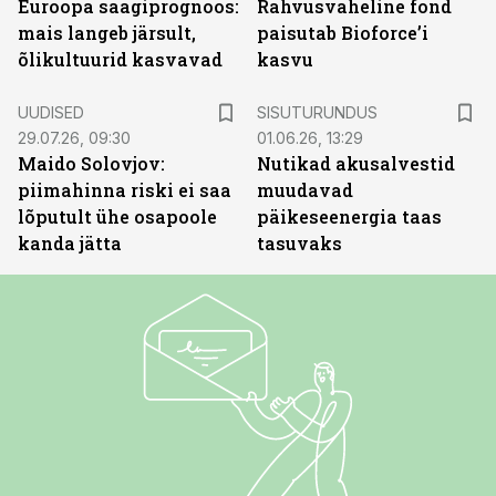
Euroopa saagiprognoos:
Rahvusvaheline fond
mais langeb järsult,
paisutab Bioforce’i
õlikultuurid kasvavad
kasvu
ST
UUDISED
SISUTURUNDUS
29.07.26, 09:30
01.06.26, 13:29
Maido Solovjov:
Nutikad akusalvestid
piimahinna riski ei saa
muudavad
lõputult ühe osapoole
päikeseenergia taas
kanda jätta
tasuvaks