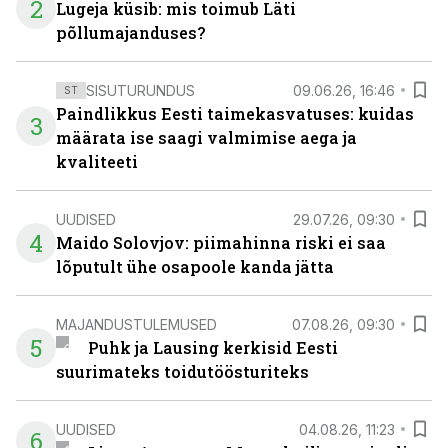
2
Lugeja küsib: mis toimub Läti
põllumajanduses?
SISUTURUNDUS
09.06.26, 16:46
ST
Paindlikkus Eesti taimekasvatuses: kuidas
3
määrata ise saagi valmimise aega ja
kvaliteeti
UUDISED
29.07.26, 09:30
4
Maido Solovjov: piimahinna riski ei saa
lõputult ühe osapoole kanda jätta
MAJANDUSTULEMUSED
07.08.26, 09:30
5
Puhk ja Lausing kerkisid Eesti
suurimateks toidutöösturiteks
UUDISED
04.08.26, 11:23
6