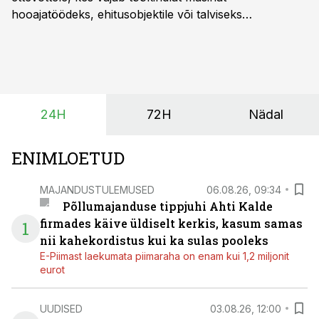
hooajatöödeks, ehitusobjektile või talviseks
lumetõrjeks. Renditraktor kuni 200 hj aitab katta
hooajalisi töötippe, ootamatuid lisatöid või asendada
ajutiselt rivist välja langenud tehnikat, ja seda ilma suuri
investeeringuid tegemata. Baltic Agro masinarent tagab
vajaliku traktori ja lisavarustuse just siis, kui töömaht
24H
72H
Nädal
on suurim ning iga töötund on oluline.
ENIMLOETUD
MAJANDUSTULEMUSED
06.08.26, 09:34
Põllumajanduse tippjuhi Ahti Kalde
firmades käive üldiselt kerkis, kasum samas
1
nii kahekordistus kui ka sulas pooleks
E-Piimast laekumata piimaraha on enam kui 1,2 miljonit
eurot
UUDISED
03.08.26, 12:00