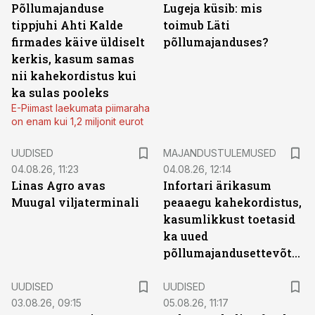
Põllumajanduse
Lugeja küsib: mis
tippjuhi Ahti Kalde
toimub Läti
firmades käive üldiselt
põllumajanduses?
kerkis, kasum samas
nii kahekordistus kui
ka sulas pooleks
E-Piimast laekumata piimaraha
on enam kui 1,2 miljonit eurot
UUDISED
MAJANDUSTULEMUSED
04.08.26, 11:23
04.08.26, 12:14
Linas Agro avas
Infortari ärikasum
Muugal viljaterminali
peaaegu kahekordistus,
kasumlikkust toetasid
ka uued
põllumajandusettevõtted
UUDISED
UUDISED
03.08.26, 09:15
05.08.26, 11:17