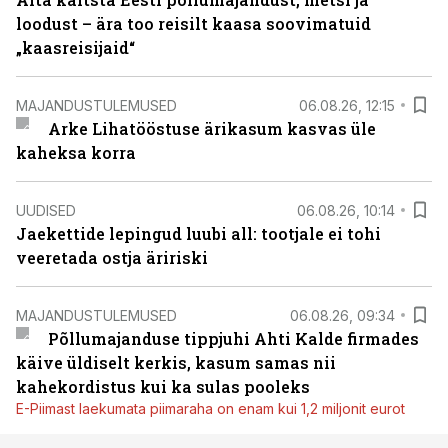
loodust – ära too reisilt kaasa soovimatuid
„kaasreisijaid“
MAJANDUSTULEMUSED
06.08.26, 12:15
Arke Lihatööstuse ärikasum kasvas üle
kaheksa korra
UUDISED
06.08.26, 10:14
Jaekettide lepingud luubi all: tootjale ei tohi
veeretada ostja äririski
MAJANDUSTULEMUSED
06.08.26, 09:34
Põllumajanduse tippjuhi Ahti Kalde firmades
käive üldiselt kerkis, kasum samas nii
kahekordistus kui ka sulas pooleks
E-Piimast laekumata piimaraha on enam kui 1,2 miljonit eurot