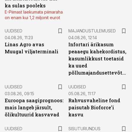
ka sulas pooleks
E-Piimast laekumata piimaraha
on enam kui 1,2 miljonit eurot
UUDISED
MAJANDUSTULEMUSED
04.08.26, 11:23
04.08.26, 12:14
Linas Agro avas
Infortari ärikasum
Muugal viljaterminali
peaaegu kahekordistus,
kasumlikkust toetasid
ka uued
põllumajandusettevõtted
UUDISED
UUDISED
03.08.26, 09:15
05.08.26, 11:17
Euroopa saagiprognoos:
Rahvusvaheline fond
mais langeb järsult,
paisutab Bioforce’i
õlikultuurid kasvavad
kasvu
ST
UUDISED
SISUTURUNDUS