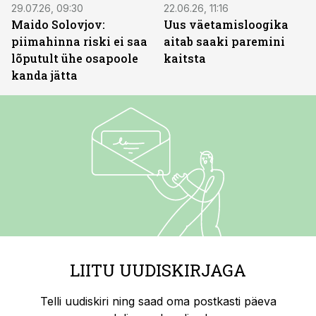
29.07.26, 09:30
22.06.26, 11:16
Maido Solovjov:
Uus väetamisloogika
piimahinna riski ei saa
aitab saaki paremini
lõputult ühe osapoole
kaitsta
kanda jätta
LIITU UUDISKIRJAGA
Telli uudiskiri ning saad oma postkasti päeva