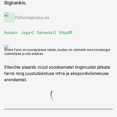
Bigbankis.
Põllumajandus.ee
Kuula
Jaga
Salvesta
Vihja
Andre Farm on suurepärane näide, kuidas on võimalik oma toodangut
väärindada ja olla edukas.
Ettevõte plaanib nüüd soodsamatel tingimustel jätkata
farmi ning juustutööstuse infra ja ekspordivõimekuse
arendamist.