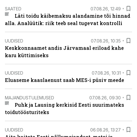
SAATED
07.08.26, 12:49
Läti toidu käibemaksu alandamine tõi hinnad
alla. Analüütik: riik teeb seal tugevat kontrolli
UUDISED
07.08.26, 10:35
Keskkonnaamet andis Järvamaal eriload kahe
karu küttimiseks
UUDISED
07.08.26, 10:31
Eluaseme kaaslaenust saab MES-i püsiv meede
MAJANDUSTULEMUSED
07.08.26, 09:30
Puhk ja Lausing kerkisid Eesti suurimateks
toidutöösturiteks
UUDISED
06.08.26, 13:27
Aita kaitsta Eesti põllumajandust, metsi ja