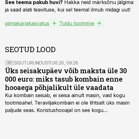
See teema pakub huvi?
Hakka neid märksõnu jälgima
ja saad alati teavituse, kui sel teemal ilmub midagi uut!
piimakarjakasvatus
Toidu tootmine
SEOTUD LOOD
SISUTURUNDUS
11.06.26, 09:28
ST
Üks seisakupäev võib maksta üle 30
000 euro: miks tasub kombain enne
hooaega põhjalikult üle vaadata
Kui kombain seisab, ei seisa ainult masin, vaid kogu
tootmisahel.
Teraviljakombain ei ole lihtsalt üks masin
paljude seas. Koristushooajal on see kogu
tootmisprotsessi kõige kriitilisem lüli. Kui külv,
taimekaitse ja väetamine jaotuvad kuude peale, siis
saagi kättesaamine ja realiseerimine toimub sageli väga