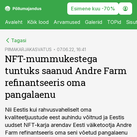
Esimene kuu -70%
Avaleht
Kõik lood
Arvamused
Galeriid
TOPid
Sisu
cebook
Tagasi
Twitter)
PIIMAKARJAKASVATUS
07.06.22, 16:41
NFT-mummukestega
kedIn
tuntuks saanud Andre Farm
ail
refinantseeris oma
k
pangalaenu
Nii Eestis kui rahvusvaheliselt oma
kvaliteetjuustude eest auhindu võitnud ja Eestis
uudset NFT-karja arendav Eesti väiketootja Andre
Farm refinantseeris oma seni võetud pangalaenu