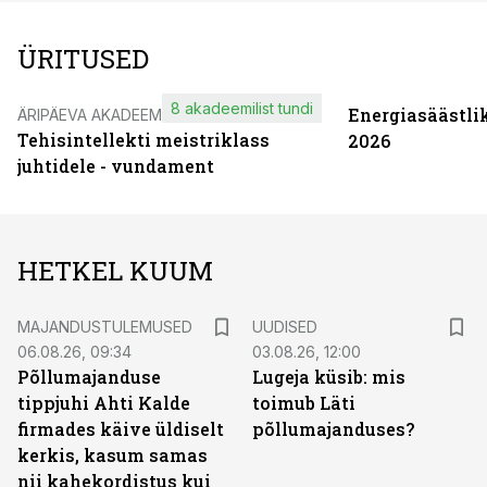
ÜRITUSED
8 akadeemilist tundi
Energiasäästli
ÄRIPÄEVA AKADEEMIA
Tehisintellekti meistriklass
2026
juhtidele - vundament
HETKEL KUUM
MAJANDUSTULEMUSED
UUDISED
06.08.26, 09:34
03.08.26, 12:00
Põllumajanduse
Lugeja küsib: mis
tippjuhi Ahti Kalde
toimub Läti
firmades käive üldiselt
põllumajanduses?
kerkis, kasum samas
nii kahekordistus kui