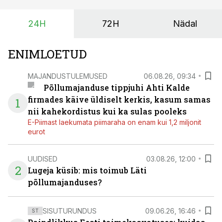
lühikese ajavahemiku jooksul – kõigest 2-4 nädalaga.
24H
72H
Nädal
ENIMLOETUD
MAJANDUSTULEMUSED
06.08.26, 09:34
Põllumajanduse tippjuhi Ahti Kalde
firmades käive üldiselt kerkis, kasum samas
1
nii kahekordistus kui ka sulas pooleks
E-Piimast laekumata piimaraha on enam kui 1,2 miljonit
eurot
UUDISED
03.08.26, 12:00
2
Lugeja küsib: mis toimub Läti
põllumajanduses?
SISUTURUNDUS
09.06.26, 16:46
ST