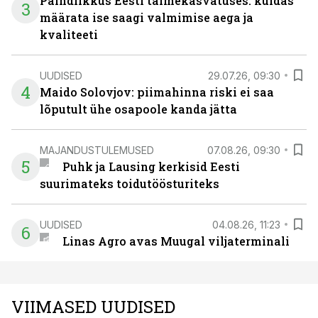
Paindlikkus Eesti taimekasvatuses: kuidas
3
määrata ise saagi valmimise aega ja
kvaliteeti
UUDISED
29.07.26, 09:30
4
Maido Solovjov: piimahinna riski ei saa
lõputult ühe osapoole kanda jätta
MAJANDUSTULEMUSED
07.08.26, 09:30
5
Puhk ja Lausing kerkisid Eesti
suurimateks toidutöösturiteks
UUDISED
04.08.26, 11:23
6
Linas Agro avas Muugal viljaterminali
VIIMASED UUDISED