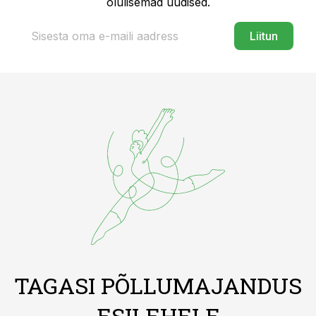
olulisemad uudised.
Liitun
TAGASI PÕLLUMAJANDUS
ESILEHELE