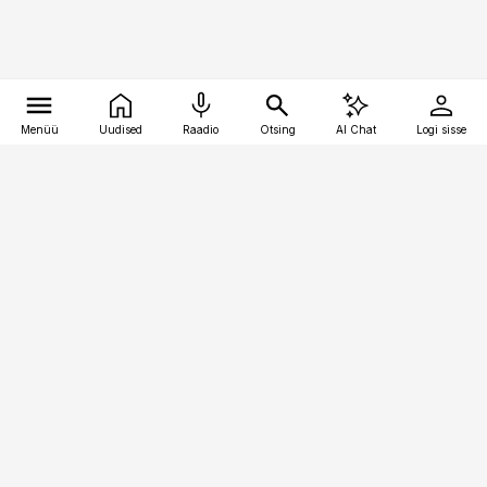
Menüü
Uudised
Raadio
Otsing
AI Chat
Logi sisse
Vana-Lõuna 39/1, 19094 Tallinn
(+372) 667 0111
pollumajandus@pollumajandus.ee
Telli
Reklaam
Firmast
Sisu kasutamisõigused
Ajakirjaniku
eetikakoodeks