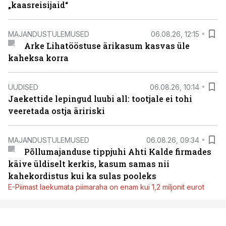
„kaasreisijaid“
MAJANDUSTULEMUSED
06.08.26, 12:15
Arke Lihatööstuse ärikasum kasvas üle
kaheksa korra
UUDISED
06.08.26, 10:14
Jaekettide lepingud luubi all: tootjale ei tohi
veeretada ostja äririski
MAJANDUSTULEMUSED
06.08.26, 09:34
Põllumajanduse tippjuhi Ahti Kalde firmades
käive üldiselt kerkis, kasum samas nii
kahekordistus kui ka sulas pooleks
E-Piimast laekumata piimaraha on enam kui 1,2 miljonit eurot