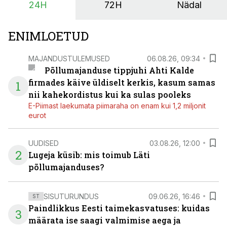
24H
72H
Nädal
põllumajandusettevõtete jaoks üheks olulisemaks
investeeringuks energialahendustes.
ENIMLOETUD
MAJANDUSTULEMUSED
06.08.26, 09:34
Põllumajanduse tippjuhi Ahti Kalde
firmades käive üldiselt kerkis, kasum samas
1
nii kahekordistus kui ka sulas pooleks
E-Piimast laekumata piimaraha on enam kui 1,2 miljonit
eurot
UUDISED
03.08.26, 12:00
2
Lugeja küsib: mis toimub Läti
põllumajanduses?
SISUTURUNDUS
09.06.26, 16:46
ST
Paindlikkus Eesti taimekasvatuses: kuidas
3
määrata ise saagi valmimise aega ja