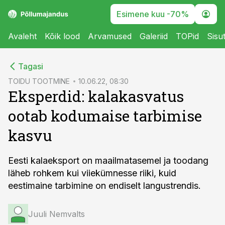
Esimene kuu -70%
Avaleht
Kõik lood
Arvamused
Galeriid
TOPid
Sisu
cebook
Tagasi
Twitter)
TOIDU TOOTMINE
10.06.22, 08:30
Eksperdid: kalakasvatus
kedIn
ootab kodumaise tarbimise
ail
kasvu
k
Eesti kalaeksport on maailmatasemel ja toodang
läheb rohkem kui viiekümnesse riiki, kuid
eestimaine tarbimine on endiselt langustrendis.
Juuli Nemvalts