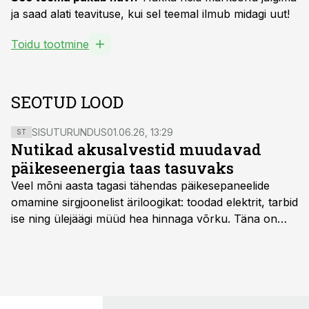
ja saad alati teavituse, kui sel teemal ilmub midagi uut!
Toidu tootmine
SEOTUD LOOD
SISUTURUNDUS
01.06.26, 13:29
ST
Nutikad akusalvestid muudavad
päikeseenergia taas tasuvaks
Veel mõni aasta tagasi tähendas päikesepaneelide
omamine sirgjoonelist äriloogikat: toodad elektrit, tarbid
ise ning ülejäägi müüd hea hinnaga võrku. Täna on
olukord energiaturul muutunud. Taastuvenergia
tootmisvõimsusi on lisandunud omajagu ning
päikeselistel tundidel tekib võrku suur ületootmine, mis
surub börsihinna madalaks või isegi negatiivseks.
Seetõttu on akusalvestid muutumas nii ehitus- kui ka