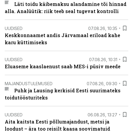
Läti toidu käibemaksu alandamine tõi hinnad
alla. Analüütik: riik teeb seal tugevat kontrolli
UUDISED
07.08.26, 10:35
Keskkonnaamet andis Järvamaal eriload kahe
karu küttimiseks
UUDISED
07.08.26, 10:31
Eluaseme kaaslaenust saab MES-i püsiv meede
MAJANDUSTULEMUSED
07.08.26, 09:30
Puhk ja Lausing kerkisid Eesti suurimateks
toidutöösturiteks
UUDISED
06.08.26, 13:27
Aita kaitsta Eesti põllumajandust, metsi ja
loodust – ära too reisilt kaasa soovimatuid