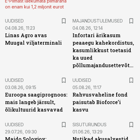
E-Piimast laekumata piimaraha
on enam kui 1,2 miljonit eurot
UUDISED
MAJANDUSTULEMUSED
04.08.26, 11:23
04.08.26, 12:14
Linas Agro avas
Infortari ärikasum
Muugal viljaterminali
peaaegu kahekordistus,
kasumlikkust toetasid
ka uued
põllumajandusettevõtted
UUDISED
UUDISED
03.08.26, 09:15
05.08.26, 11:17
Euroopa saagiprognoos:
Rahvusvaheline fond
mais langeb järsult,
paisutab Bioforce’i
õlikultuurid kasvavad
kasvu
ST
UUDISED
SISUTURUNDUS
29.07.26, 09:30
01.06.26, 13:29
Maido Solovjov:
Nutikad akusalvestid