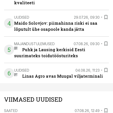
kvaliteeti
UUDISED
29.07.26, 09:30
4
Maido Solovjov: piimahinna riski ei saa
lõputult ühe osapoole kanda jätta
MAJANDUSTULEMUSED
07.08.26, 09:30
5
Puhk ja Lausing kerkisid Eesti
suurimateks toidutöösturiteks
UUDISED
04.08.26, 11:23
6
Linas Agro avas Muugal viljaterminali
VIIMASED UUDISED
SAATED
07.08.26, 12:49