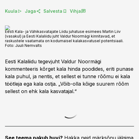
Kuula
Jaga
Salvesta
Vihja
Eesti Kala- ja Vähikasvatajate Liidu juhatuse esimees Martin Liiv
(vasakul) ja Eesti Kalaliidu juht Valdur Noormägi kinnitavad, et
raskustele vaatamata on kodumaisel kalakasvatusel potentsiaali.
Foto:
Juuli Nemvalts
Eesti Kalaliidu tegevjuht Valdur Noormägi
kommenteeris kõrget kala hinda poodides, eriti punase
kala puhul, ja nentis, et sellest ei tunne rõõmu ei kala
töötleja ega kala ostja. „Võib-olla kõige suurem rõõm
sellest on ehk kala kasvatajal.“
See teema pakub huvi?
Hakka neid märksõnu jälgima