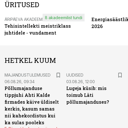
ÜRITUSED
8 akadeemilist tundi
Energiasäästli
ÄRIPÄEVA AKADEEMIA
Tehisintellekti meistriklass
2026
juhtidele - vundament
HETKEL KUUM
MAJANDUSTULEMUSED
UUDISED
06.08.26, 09:34
03.08.26, 12:00
Põllumajanduse
Lugeja küsib: mis
tippjuhi Ahti Kalde
toimub Läti
firmades käive üldiselt
põllumajanduses?
kerkis, kasum samas
nii kahekordistus kui
ka sulas pooleks