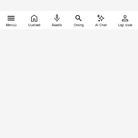
Menüü
Uudised
Raadio
Otsing
AI Chat
Logi sisse
Vana-Lõuna 39/1, 19094 Tallinn
(+372) 667 0111
pollumajandus@pollumajandus.ee
Telli
Reklaam
Firmast
Sisu kasutamisõigused
Ajakirjaniku
eetikakoodeks
Üldtingimused
Privaatsustingimused
Küpsiste poliitika
KKK