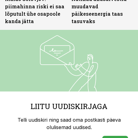
piimahinna riski ei saa
muudavad
lõputult ühe osapoole
päikeseenergia taas
kanda jätta
tasuvaks
LIITU UUDISKIRJAGA
Telli uudiskiri ning saad oma postkasti päeva
olulisemad uudised.