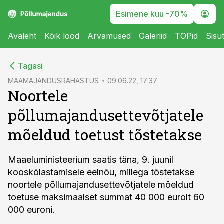
Esimene kuu -70%
Avaleht
Kõik lood
Arvamused
Galeriid
TOPid
Sisu
cebook
Tagasi
Twitter)
MAAMAJANDUSRAHASTUS
09.06.22, 17:37
Noortele
kedIn
põllumajandusettevõtjatele
ail
mõeldud toetust tõstetakse
k
Maaeluministeerium saatis täna, 9. juunil
kooskõlastamisele eelnõu, millega tõstetakse
noortele põllumajandusettevõtjatele mõeldud
toetuse maksimaalset summat 40 000 eurolt 60
000 euroni.