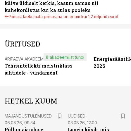
käive üldiselt kerkis, kasum samas nii
kahekordistus kui ka sulas pooleks
E-Piimast laekumata piimaraha on enam kui 1,2 miljonit eurot
ÜRITUSED
8 akadeemilist tundi
Energiasäästli
ÄRIPÄEVA AKADEEMIA
Tehisintellekti meistriklass
2026
juhtidele - vundament
HETKEL KUUM
MAJANDUSTULEMUSED
UUDISED
06.08.26, 09:34
03.08.26, 12:00
Põllumajanduse
Lugeja küsib: mis