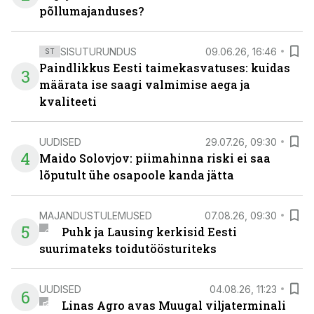
põllumajanduses?
SISUTURUNDUS
09.06.26, 16:46
ST
Paindlikkus Eesti taimekasvatuses: kuidas
3
määrata ise saagi valmimise aega ja
kvaliteeti
UUDISED
29.07.26, 09:30
4
Maido Solovjov: piimahinna riski ei saa
lõputult ühe osapoole kanda jätta
MAJANDUSTULEMUSED
07.08.26, 09:30
5
Puhk ja Lausing kerkisid Eesti
suurimateks toidutöösturiteks
UUDISED
04.08.26, 11:23
6
Linas Agro avas Muugal viljaterminali