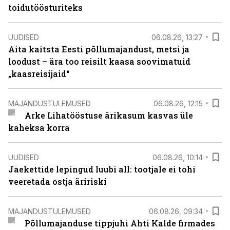
toidutöösturiteks
UUDISED
06.08.26, 13:27
Aita kaitsta Eesti põllumajandust, metsi ja
loodust – ära too reisilt kaasa soovimatuid
„kaasreisijaid“
MAJANDUSTULEMUSED
06.08.26, 12:15
Arke Lihatööstuse ärikasum kasvas üle
kaheksa korra
UUDISED
06.08.26, 10:14
Jaekettide lepingud luubi all: tootjale ei tohi
veeretada ostja äririski
MAJANDUSTULEMUSED
06.08.26, 09:34
Põllumajanduse tippjuhi Ahti Kalde firmades