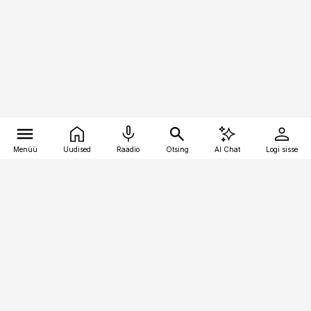
Menüü
Uudised
Raadio
Otsing
AI Chat
Logi sisse
Vana-Lõuna 39/1, 19094 Tallinn
(+372) 667 0111
pollumajandus@pollumajandus.ee
Telli
Reklaam
Firmast