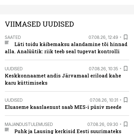
VIIMASED UUDISED
SAATED
07.08.26, 12:49
Läti toidu käibemaksu alandamine tõi hinnad
alla. Analüütik: riik teeb seal tugevat kontrolli
UUDISED
07.08.26, 10:35
Keskkonnaamet andis Järvamaal eriload kahe
karu küttimiseks
UUDISED
07.08.26, 10:31
Eluaseme kaaslaenust saab MES-i püsiv meede
MAJANDUSTULEMUSED
07.08.26, 09:30
Puhk ja Lausing kerkisid Eesti suurimateks