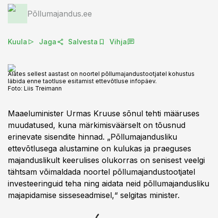
Põllumajandus.ee
Kuula
Jaga
Salvesta
Vihja
Alates sellest aastast on noortel põllumajandustootjatel kohustus
läbida enne taotluse esitamist ettevõtluse infopäev.
Foto:
Liis Treimann
Maaeluminister Urmas Kruuse sõnul tehti määruses
muudatused, kuna märkimisväärselt on tõusnud
erinevate sisendite hinnad. „Põllumajandusliku
ettevõtlusega alustamine on kulukas ja praeguses
majanduslikult keerulises olukorras on senisest veelgi
tähtsam võimaldada noortel põllumajandustootjatel
investeeringuid teha ning aidata neid põllumajandusliku
majapidamise sisseseadmisel,“ selgitas minister.