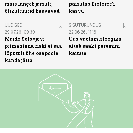
mais langeb järsult,
paisutab Bioforce’i
õlikultuurid kasvavad
kasvu
ST
UUDISED
SISUTURUNDUS
29.07.26, 09:30
22.06.26, 11:16
Maido Solovjov:
Uus väetamisloogika
piimahinna riski ei saa
aitab saaki paremini
lõputult ühe osapoole
kaitsta
kanda jätta