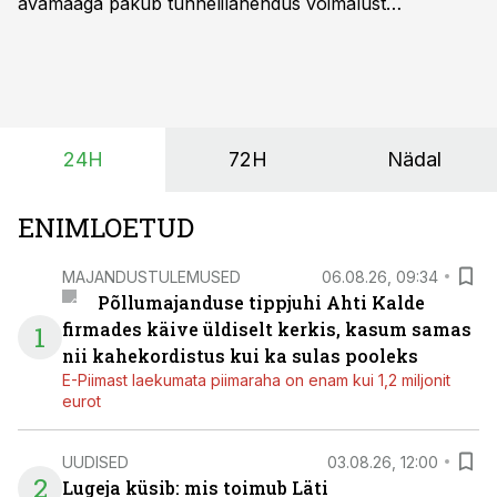
avamaaga pakub tunnelilahendus võimalust
saagikoristuse algust kuni kahe nädala võrra
varasemaks tuua või hoopis hilisemaks lükata. Hästi
planeerides on tänu sellele võimalik saada ka saagi
eest turul kõrgemat hinda.
24H
72H
Nädal
ENIMLOETUD
MAJANDUSTULEMUSED
06.08.26, 09:34
Põllumajanduse tippjuhi Ahti Kalde
firmades käive üldiselt kerkis, kasum samas
1
nii kahekordistus kui ka sulas pooleks
E-Piimast laekumata piimaraha on enam kui 1,2 miljonit
eurot
UUDISED
03.08.26, 12:00
2
Lugeja küsib: mis toimub Läti