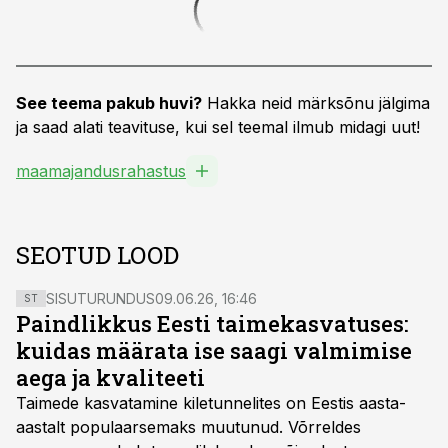
See teema pakub huvi?
Hakka neid märksõnu jälgima
ja saad alati teavituse, kui sel teemal ilmub midagi uut!
maamajandusrahastus
SEOTUD LOOD
SISUTURUNDUS
09.06.26, 16:46
ST
Paindlikkus Eesti taimekasvatuses:
kuidas määrata ise saagi valmimise
aega ja kvaliteeti
Taimede kasvatamine kiletunnelites on Eestis aasta-
aastalt populaarsemaks muutunud. Võrreldes