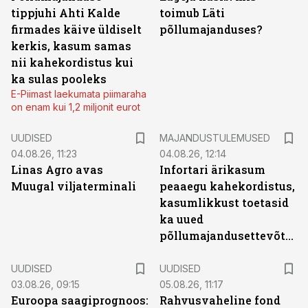
tippjuhi Ahti Kalde
toimub Läti
firmades käive üldiselt
põllumajanduses?
kerkis, kasum samas
nii kahekordistus kui
ka sulas pooleks
E-Piimast laekumata piimaraha
on enam kui 1,2 miljonit eurot
UUDISED
MAJANDUSTULEMUSED
04.08.26, 11:23
04.08.26, 12:14
Linas Agro avas
Infortari ärikasum
Muugal viljaterminali
peaaegu kahekordistus,
kasumlikkust toetasid
ka uued
põllumajandusettevõtted
UUDISED
UUDISED
03.08.26, 09:15
05.08.26, 11:17
Euroopa saagiprognoos:
Rahvusvaheline fond