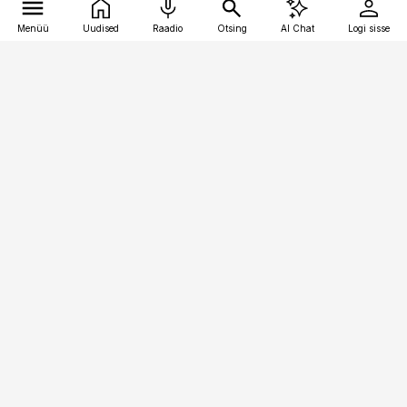
Menüü
Uudised
Raadio
Otsing
AI Chat
Logi sisse
Vana-Lõuna 39/1, 19094 Tallinn
(+372) 667 0111
pollumajandus@pollumajandus.ee
Telli
Reklaam
Firmast
Sisu kasutamisõigused
Ajakirjaniku
eetikakoodeks
Üldtingimused
Privaatsustingimused
Küpsiste poliitika
KKK
Eesti Meediaettevõtete
Eelistuste haldamine
Liit