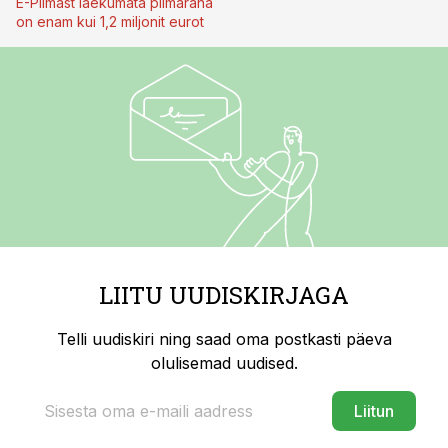
E-Piimast laekumata piimaraha
on enam kui 1,2 miljonit eurot
LIITU UUDISKIRJAGA
Telli uudiskiri ning saad oma postkasti päeva
olulisemad uudised.
Liitun