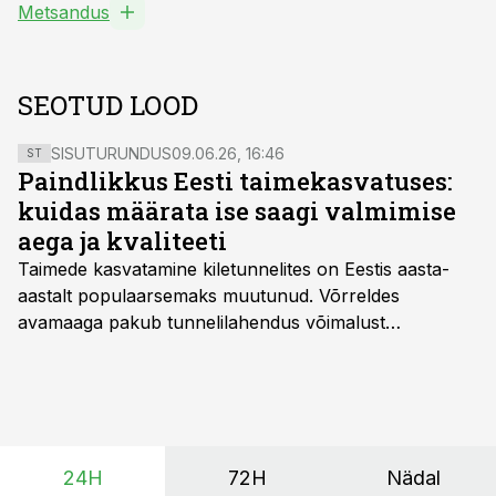
Metsandus
SEOTUD LOOD
SISUTURUNDUS
09.06.26, 16:46
ST
Paindlikkus Eesti taimekasvatuses:
kuidas määrata ise saagi valmimise
aega ja kvaliteeti
Taimede kasvatamine kiletunnelites on Eestis aasta-
aastalt populaarsemaks muutunud. Võrreldes
avamaaga pakub tunnelilahendus võimalust
saagikoristuse algust kuni kahe nädala võrra
varasemaks tuua või hoopis hilisemaks lükata. Hästi
planeerides on tänu sellele võimalik saada ka saagi
eest turul kõrgemat hinda.
24H
72H
Nädal