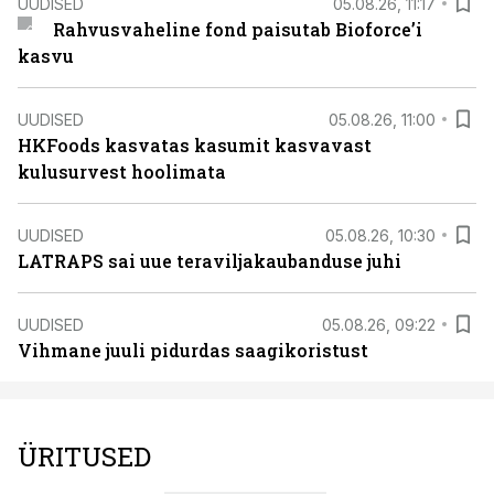
UUDISED
05.08.26, 11:17
Rahvusvaheline fond paisutab Bioforce’i
kasvu
UUDISED
05.08.26, 11:00
HKFoods kasvatas kasumit kasvavast
kulusurvest hoolimata
UUDISED
05.08.26, 10:30
LATRAPS sai uue teraviljakaubanduse juhi
UUDISED
05.08.26, 09:22
Vihmane juuli pidurdas saagikoristust
ÜRITUSED