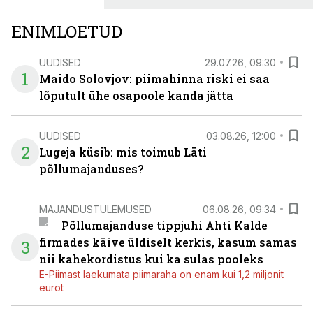
ENIMLOETUD
UUDISED
29.07.26, 09:30
1
Maido Solovjov: piimahinna riski ei saa
lõputult ühe osapoole kanda jätta
UUDISED
03.08.26, 12:00
2
Lugeja küsib: mis toimub Läti
põllumajanduses?
MAJANDUSTULEMUSED
06.08.26, 09:34
Põllumajanduse tippjuhi Ahti Kalde
firmades käive üldiselt kerkis, kasum samas
3
nii kahekordistus kui ka sulas pooleks
E-Piimast laekumata piimaraha on enam kui 1,2 miljonit
eurot