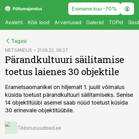
Esimene kuu -70%
Avaleht
Kõik lood
Arvamused
Galeriid
TOPid
Sisu
cebook
Tagasi
Twitter)
METSANDUS
21.06.22, 08:27
Pärandkultuuri säilitamise
kedIn
toetus laienes 30 objektile
ail
k
Erametsaomanikel on hiljemalt 1. juulil võimalus
küsida toetust pärandkultuuri säilitamiseks. Senise
14 objektitüübi asemel saab nüüd toetust küsida
30 erinevale objektitüübile.
Tööstusuudised.ee