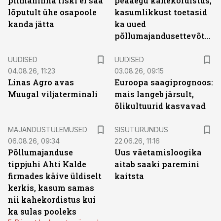
piimahinna riski ei saa
peaaegu kahekordistus,
lõputult ühe osapoole
kasumlikkust toetasid
kanda jätta
ka uued
põllumajandusettevõtted
UUDISED
UUDISED
04.08.26, 11:23
03.08.26, 09:15
Linas Agro avas
Euroopa saagiprognoos:
Muugal viljaterminali
mais langeb järsult,
õlikultuurid kasvavad
ST
MAJANDUSTULEMUSED
SISUTURUNDUS
06.08.26, 09:34
22.06.26, 11:16
Põllumajanduse
Uus väetamisloogika
tippjuhi Ahti Kalde
aitab saaki paremini
firmades käive üldiselt
kaitsta
kerkis, kasum samas
nii kahekordistus kui
ka sulas pooleks