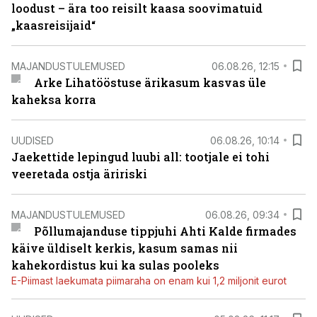
loodust – ära too reisilt kaasa soovimatuid
„kaasreisijaid“
MAJANDUSTULEMUSED
06.08.26, 12:15
Arke Lihatööstuse ärikasum kasvas üle
kaheksa korra
UUDISED
06.08.26, 10:14
Jaekettide lepingud luubi all: tootjale ei tohi
veeretada ostja äririski
MAJANDUSTULEMUSED
06.08.26, 09:34
Põllumajanduse tippjuhi Ahti Kalde firmades
käive üldiselt kerkis, kasum samas nii
kahekordistus kui ka sulas pooleks
E-Piimast laekumata piimaraha on enam kui 1,2 miljonit eurot