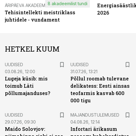
8 akadeemilist tundi
Energiasäästli
ÄRIPÄEVA AKADEEMIA
Tehisintellekti meistriklass
2026
juhtidele - vundament
HETKEL KUUM
UUDISED
UUDISED
03.08.26, 12:00
31.07.26, 13:21
Lugeja küsib: mis
Põllul roomab tulevane
toimub Läti
delikatess: Eesti ainsas
põllumajanduses?
teofarmis kasvab 600
000 tigu
UUDISED
MAJANDUSTULEMUSED
29.07.26, 09:30
04.08.26, 12:14
Maido Solovjov:
Infortari ärikasum