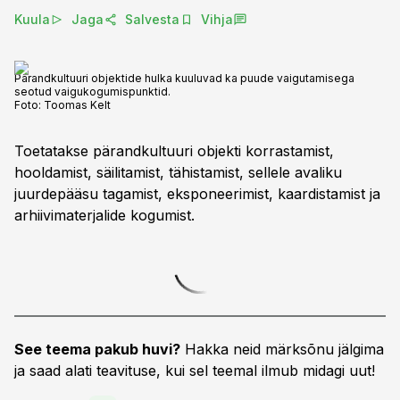
Kuula
Jaga
Salvesta
Vihja
Pärandkultuuri objektide hulka kuuluvad ka puude vaigutamisega
seotud vaigukogumispunktid.
Foto:
Toomas Kelt
Toetatakse pärandkultuuri objekti korrastamist,
hooldamist, säilitamist, tähistamist, sellele avaliku
juurdepääsu tagamist, eksponeerimist, kaardistamist ja
arhiivimaterjalide kogumist.
See teema pakub huvi?
Hakka neid märksõnu jälgima
ja saad alati teavituse, kui sel teemal ilmub midagi uut!