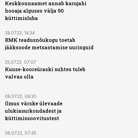
Keskkonnaamet annab karujahi
hooaja alguses välja 90
küttimisluba
28.07.22, 14:34
RMK teadusnõukogu toetab
jääksoode metsastamise uuringuid
25.07.22, 07:07
Kuuse-kooreüraski suhtes tuleb
valvas olla
08.07.22, 09:30
Ilmus värske ülevaade
ulukiasurkondadest ja
küttimissoovitustest
08.07.22, 07:45