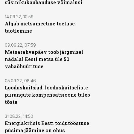
süsinikukaubanduse võimalusi
14.09.22, 10:59
Algab metsameetme toetuse
taotlemine
09.09.22, 07:59
Metsarahvapäev toob järgmisel
nädalal Eesti metsa üle 50
vabaõhuürituse
05.09.22, 08:46
Looduskaitsjad: looduskaitseliste
piirangute kompensatsioone tuleb
tõsta
31.08.22, 14:50
Energiakriisis Eesti toidutööstuse
püsima jäämine on ohus