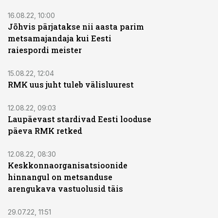
16.08.22, 10:00
Jõhvis pärjatakse nii aasta parim
metsamajandaja kui Eesti
raiespordi meister
15.08.22, 12:04
RMK uus juht tuleb välisluurest
12.08.22, 09:03
Laupäevast stardivad Eesti looduse
päeva RMK retked
12.08.22, 08:30
Keskkonnaorganisatsioonide
hinnangul on metsanduse
arengukava vastuolusid täis
29.07.22, 11:51