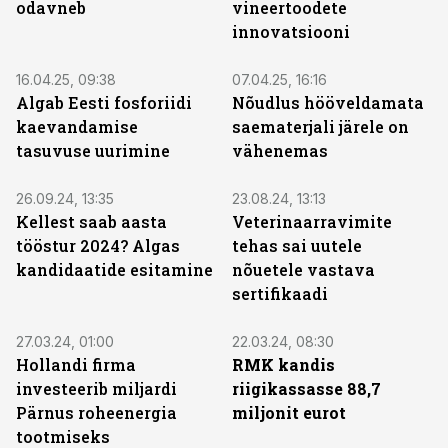
odavneb
vineertoodete
innovatsiooni
16.04.25, 09:38
07.04.25, 16:16
Algab Eesti fosforiidi
Nõudlus hööveldamata
kaevandamise
saematerjali järele on
tasuvuse uurimine
vähenemas
26.09.24, 13:35
23.08.24, 13:13
Kellest saab aasta
Veterinaarravimite
tööstur 2024? Algas
tehas sai uutele
kandidaatide esitamine
nõuetele vastava
sertifikaadi
27.03.24, 01:00
22.03.24, 08:30
Hollandi firma
RMK kandis
investeerib miljardi
riigikassasse 88,7
Pärnus roheenergia
miljonit eurot
tootmiseks