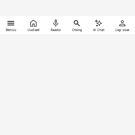
Menüü
Uudised
Raadio
Otsing
AI Chat
Logi sisse
Vana-Lõuna 39/1, 19094 Tallinn
(+372) 667 0111
pollumajandus@pollumajandus.ee
Telli
Reklaam
Firmast
Sisu kasutamisõigused
Ajakirjaniku
eetikakoodeks
Üldtingimused
Privaatsustingimused