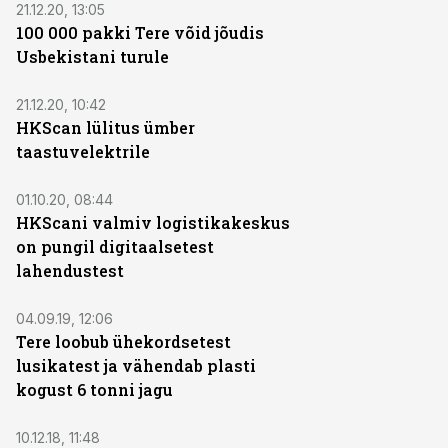
21.12.20, 13:05
100 000 pakki Tere võid jõudis
Usbekistani turule
21.12.20, 10:42
HKScan lülitus ümber
taastuvelektrile
01.10.20, 08:44
HKScani valmiv logistikakeskus
on pungil digitaalsetest
lahendustest
04.09.19, 12:06
Tere loobub ühekordsetest
lusikatest ja vähendab plasti
kogust 6 tonni jagu
10.12.18, 11:48