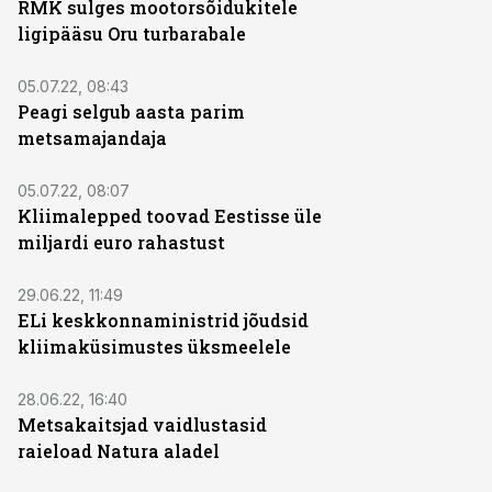
RMK sulges mootorsõidukitele
ligipääsu Oru turbarabale
05.07.22, 08:43
Peagi selgub aasta parim
metsamajandaja
05.07.22, 08:07
Kliimalepped toovad Eestisse üle
miljardi euro rahastust
29.06.22, 11:49
ELi keskkonnaministrid jõudsid
kliimaküsimustes üksmeelele
28.06.22, 16:40
Metsakaitsjad vaidlustasid
raieload Natura aladel