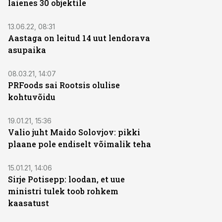
laienes 30 objektile
13.06.22, 08:31
Aastaga on leitud 14 uut lendorava
asupaika
08.03.21, 14:07
PRFoods sai Rootsis olulise
kohtuvõidu
19.01.21, 15:36
Valio juht Maido Solovjov: pikki
plaane pole endiselt võimalik teha
15.01.21, 14:06
Sirje Potisepp: loodan, et uue
ministri tulek toob rohkem
kaasatust