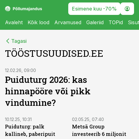
Esimene kuu -70%
Avaleht
Kõik lood
Arvamused
Galeriid
TOPid
Sisu
Tagasi
TÖÖSTUSUUDISED.EE
12.02.26, 09:00
Puiduturg 2026: kas
hinnapööre või pikk
vindumine?
10.12.25, 10:31
02.05.25, 07:40
Puiduturg: palk
Metsä Group
kallineb, paberipuit
investeerib 6 miljonit