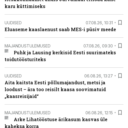
karu küttimiseks
UUDISED
07.08.26, 10:31
Eluaseme kaaslaenust saab MES-i püsiv meede
MAJANDUSTULEMUSED
07.08.26, 09:30
Puhk ja Lausing kerkisid Eesti suurimateks
toidutöösturiteks
UUDISED
06.08.26, 13:27
Aita kaitsta Eesti põllumajandust, metsi ja
loodust – ära too reisilt kaasa soovimatuid
„kaasreisijaid“
MAJANDUSTULEMUSED
06.08.26, 12:15
Arke Lihatööstuse ärikasum kasvas üle
kaheksa korra