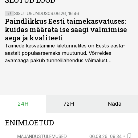
SEOTUD LOOD
SISUTURUNDUS
09.06.26, 16:46
ST
Paindlikkus Eesti taimekasvatuses:
kuidas määrata ise saagi valmimise
aega ja kvaliteeti
Taimede kasvatamine kiletunnelites on Eestis aasta-
aastalt populaarsemaks muutunud. Võrreldes
avamaaga pakub tunnelilahendus võimalust
saagikoristuse algust kuni kahe nädala võrra
varasemaks tuua või hoopis hilisemaks lükata. Hästi
planeerides on tänu sellele võimalik saada ka saagi
eest turul kõrgemat hinda.
24H
72H
Nädal
ENIMLOETUD
MAJANDUSTULEMUSED
06.08.26, 09:34