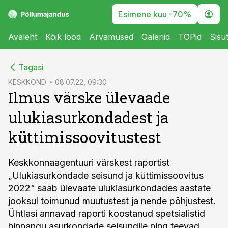
Esimene kuu -70%
Avaleht
Kõik lood
Arvamused
Galeriid
TOPid
Sisu
cebook
Tagasi
Twitter)
KESKKOND
08.07.22, 09:30
Ilmus värske ülevaade
kedIn
ulukiasurkondadest ja
ail
küttimissoovitustest
k
Keskkonnaagentuuri värskest raportist
„Ulukiasurkondade seisund ja küttimissoovitus
2022“ saab ülevaate ulukiasurkondades aastate
jooksul toimunud muutustest ja nende põhjustest.
Ühtlasi annavad raporti koostanud spetsialistid
hinnangu asurkondade seisundile ning teevad