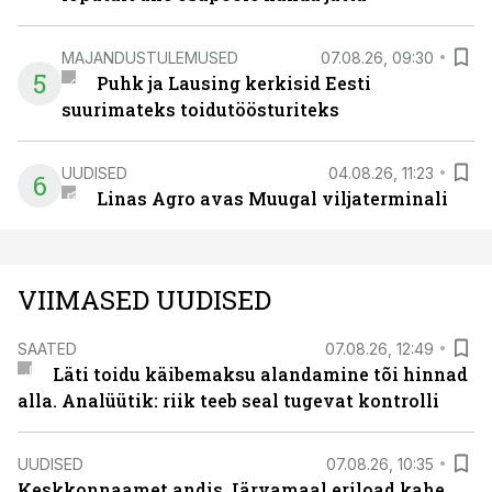
MAJANDUSTULEMUSED
07.08.26, 09:30
5
Puhk ja Lausing kerkisid Eesti
suurimateks toidutöösturiteks
UUDISED
04.08.26, 11:23
6
Linas Agro avas Muugal viljaterminali
VIIMASED UUDISED
SAATED
07.08.26, 12:49
Läti toidu käibemaksu alandamine tõi hinnad
alla. Analüütik: riik teeb seal tugevat kontrolli
UUDISED
07.08.26, 10:35
Keskkonnaamet andis Järvamaal eriload kahe