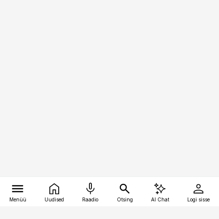
Menüü
Uudised
Raadio
Otsing
AI Chat
Logi sisse