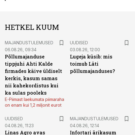
HETKEL KUUM
MAJANDUSTULEMUSED
UUDISED
06.08.26, 09:34
03.08.26, 12:00
Põllumajanduse
Lugeja küsib: mis
tippjuhi Ahti Kalde
toimub Läti
firmades käive üldiselt
põllumajanduses?
kerkis, kasum samas
nii kahekordistus kui
ka sulas pooleks
E-Piimast laekumata piimaraha
on enam kui 1,2 miljonit eurot
UUDISED
MAJANDUSTULEMUSED
04.08.26, 11:23
04.08.26, 12:14
Linas Agro avas
Infortari ärikasum