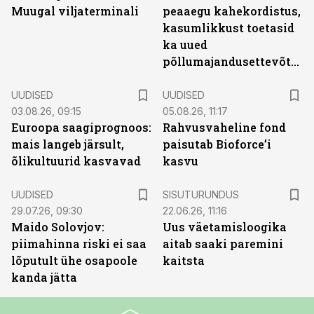
Muugal viljaterminali
peaaegu kahekordistus,
kasumlikkust toetasid
ka uued
põllumajandusettevõtted
UUDISED
UUDISED
03.08.26, 09:15
05.08.26, 11:17
Euroopa saagiprognoos:
Rahvusvaheline fond
mais langeb järsult,
paisutab Bioforce’i
õlikultuurid kasvavad
kasvu
ST
UUDISED
SISUTURUNDUS
29.07.26, 09:30
22.06.26, 11:16
Maido Solovjov:
Uus väetamisloogika
piimahinna riski ei saa
aitab saaki paremini
lõputult ühe osapoole
kaitsta
kanda jätta