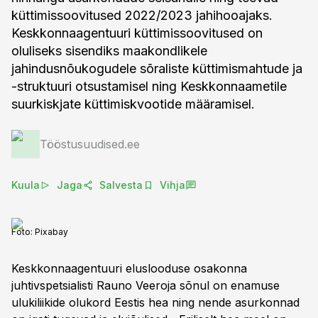
küttimissoovitused 2022/2023 jahihooajaks.
Keskkonnaagentuuri küttimissoovitused on
oluliseks sisendiks maakondlikele
jahindusnõukogudele sõraliste küttimismahtude ja
-struktuuri otsustamisel ning Keskkonnaametile
suurkiskjate küttimiskvootide määramisel.
Tööstusuudised.ee
Kuula
Jaga
Salvesta
Vihja
Foto:
Pixabay
Keskkonnaagentuuri eluslooduse osakonna
juhtivspetsialisti Rauno Veeroja sõnul on enamuse
ulukiliikide olukord Eestis hea ning nende asurkonnad