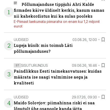
Põllumajanduse tippjuhi Ahti Kalde
firmades käive üldiselt kerkis, kasum samas
1
nii kahekordistus kui ka sulas pooleks
E-Piimast laekumata piimaraha on enam kui 1,2 miljonit
eurot
UUDISED
03.08.26, 12:00
2
Lugeja küsib: mis toimub Läti
põllumajanduses?
SISUTURUNDUS
09.06.26, 16:46
ST
Paindlikkus Eesti taimekasvatuses: kuidas
3
määrata ise saagi valmimise aega ja
kvaliteeti
UUDISED
29.07.26, 09:30
4
Maido Solovjov: piimahinna riski ei saa
lõputult ühe osapoole kanda jätta