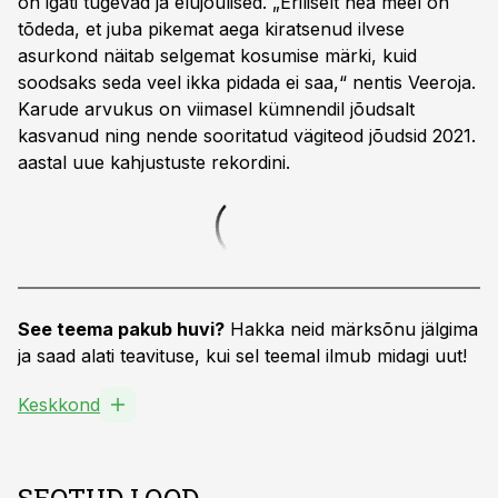
on igati tugevad ja elujõulised. „Eriliselt hea meel on
tõdeda, et juba pikemat aega kiratsenud ilvese
asurkond näitab selgemat kosumise märki, kuid
soodsaks seda veel ikka pidada ei saa,“ nentis Veeroja.
Karude arvukus on viimasel kümnendil jõudsalt
kasvanud ning nende sooritatud vägiteod jõudsid 2021.
aastal uue kahjustuste rekordini.
See teema pakub huvi?
Hakka neid märksõnu jälgima
ja saad alati teavituse, kui sel teemal ilmub midagi uut!
Keskkond