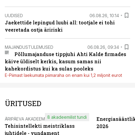
UUDISED
06.08.26, 10:14
Jaekettide lepingud luubi all: tootjale ei tohi
veeretada ostja äririski
MAJANDUSTULEMUSED
06.08.26, 09:34
Põllumajanduse tippjuhi Ahti Kalde firmades
käive üldiselt kerkis, kasum samas nii
kahekordistus kui ka sulas pooleks
E-Piimast laekumata piimaraha on enam kui 1,2 miljonit eurot
ÜRITUSED
8 akadeemilist tundi
Energiasäästli
ÄRIPÄEVA AKADEEMIA
Tehisintellekti meistriklass
2026
juhtidele - vundament