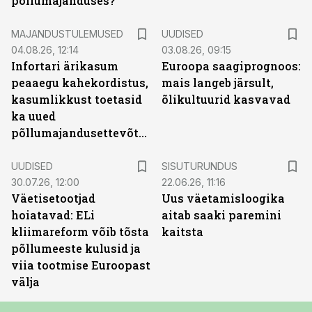
põllumajanduses?
MAJANDUSTULEMUSED
UUDISED
04.08.26, 12:14
03.08.26, 09:15
Infortari ärikasum
Euroopa saagiprognoos:
peaaegu kahekordistus,
mais langeb järsult,
kasumlikkust toetasid
õlikultuurid kasvavad
ka uued
põllumajandusettevõtted
ST
UUDISED
SISUTURUNDUS
30.07.26, 12:00
22.06.26, 11:16
Väetisetootjad
Uus väetamisloogika
hoiatavad: ELi
aitab saaki paremini
kliimareform võib tõsta
kaitsta
põllumeeste kulusid ja
viia tootmise Euroopast
välja