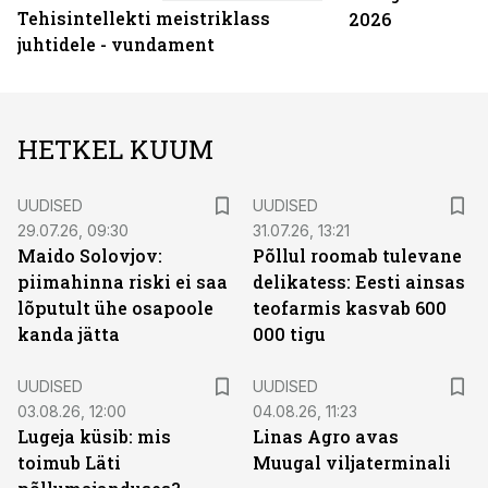
Tehisintellekti meistriklass
2026
juhtidele - vundament
HETKEL KUUM
UUDISED
UUDISED
29.07.26, 09:30
31.07.26, 13:21
Maido Solovjov:
Põllul roomab tulevane
piimahinna riski ei saa
delikatess: Eesti ainsas
lõputult ühe osapoole
teofarmis kasvab 600
kanda jätta
000 tigu
UUDISED
UUDISED
03.08.26, 12:00
04.08.26, 11:23
Lugeja küsib: mis
Linas Agro avas
toimub Läti
Muugal viljaterminali