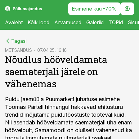
Esimene kuu -70%
Avaleht
Kõik lood
Arvamused
Galeriid
TOPid
Sisu
cebook
Tagasi
Twitter)
METSANDUS
07.04.25, 16:16
Nõudlus hööveldamata
kedIn
saematerjali järele on
ail
vähenemas
k
Puidu jaemüüja Puumarketi juhatuse esimehe
Toomas Pärteli hinnangul hakkavad ehitusturu
trendid mõjutama puidutööstuste tootevalikuid.
Nii asendab hööveldamata saematerjali üha enam
höövelpuit, Samamoodi on oluliselt vähenenud ka
toore ja immutamata puitmaterjali osakaal.