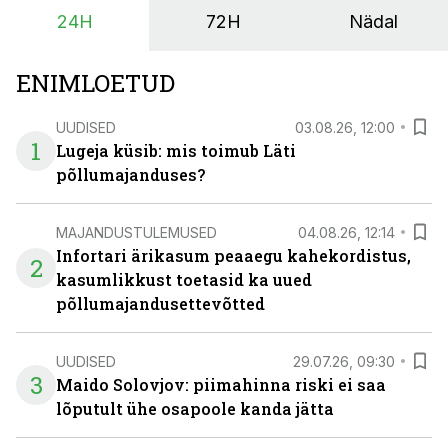
24H
72H
Nädal
ENIMLOETUD
UUDISED
03.08.26, 12:00
1
Lugeja küsib: mis toimub Läti
põllumajanduses?
MAJANDUSTULEMUSED
04.08.26, 12:14
Infortari ärikasum peaaegu kahekordistus,
2
kasumlikkust toetasid ka uued
põllumajandusettevõtted
UUDISED
29.07.26, 09:30
3
Maido Solovjov: piimahinna riski ei saa
lõputult ühe osapoole kanda jätta