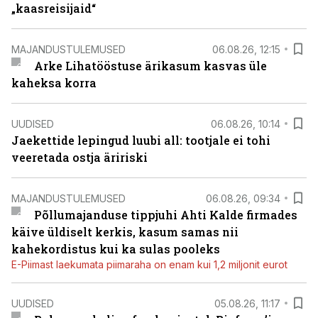
„kaasreisijaid“
MAJANDUSTULEMUSED
06.08.26, 12:15
Arke Lihatööstuse ärikasum kasvas üle
kaheksa korra
UUDISED
06.08.26, 10:14
Jaekettide lepingud luubi all: tootjale ei tohi
veeretada ostja äririski
MAJANDUSTULEMUSED
06.08.26, 09:34
Põllumajanduse tippjuhi Ahti Kalde firmades
käive üldiselt kerkis, kasum samas nii
kahekordistus kui ka sulas pooleks
E-Piimast laekumata piimaraha on enam kui 1,2 miljonit eurot
UUDISED
05.08.26, 11:17