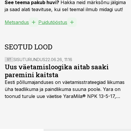
See teema pakub huvi?
Hakka neid märksõnu jälgima
ja saad alati teavituse, kui sel teemal ilmub midagi uut!
Metsandus
Puidutööstus
SEOTUD LOOD
SISUTURUNDUS
22.06.26, 11:16
ST
Uus väetamisloogika aitab saaki
paremini kaitsta
Eesti põllumajanduses on väetamisstrateegiad liikumas
üha teadlikuma ja paindlikuma suuna poole. Yara on
toonud turule uue väetise YaraMila® NPK 13-5-17,
mille eesmärk on mitte ainult parandada saagikust,
vaid ka muuta põllumeeste mõtteviisi väetamise
ajastuse ja koguste osas.