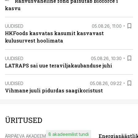
Rahvusvaheline fond paisutab Bioforce’i
kasvu
UUDISED
05.08.26, 11:00
HKFoods kasvatas kasumit kasvavast
kulusurvest hoolimata
UUDISED
05.08.26, 10:30
LATRAPS sai uue teraviljakaubanduse juhi
UUDISED
05.08.26, 09:22
Vihmane juuli pidurdas saagikoristust
ÜRITUSED
8 akadeemilist tundi
Energiasäästli
ÄRIPÄEVA AKADEEMIA