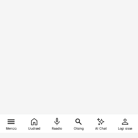
Menüü
Uudised
Raadio
Otsing
AI Chat
Logi sisse