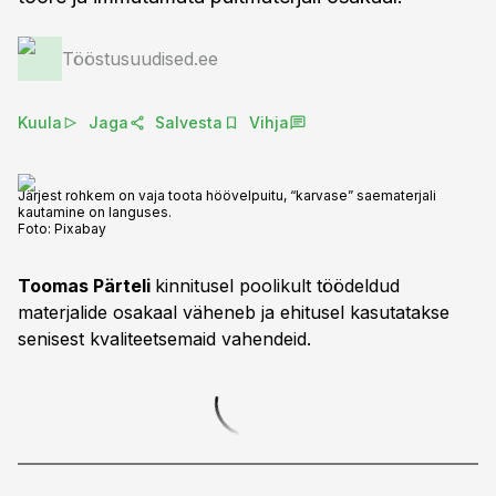
Tööstusuudised.ee
Kuula
Jaga
Salvesta
Vihja
Järjest rohkem on vaja toota höövelpuitu, “karvase” saematerjali
kautamine on languses.
Foto:
Pixabay
Toomas Pärteli
kinnitusel poolikult töödeldud
materjalide osakaal väheneb ja ehitusel kasutatakse
senisest kvaliteetsemaid vahendeid.