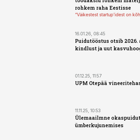
toodaksid rohkem materja
rohkem raha Eestisse
“Väikestest startup’idest on kõh
16.01.26, 08:45
Puidutööstus otsib 2026. 
kindlust ja uut kasvuhoo
01.12.25, 11:57
UPM Otepää vineeritehas 
11.11.25, 10:53
Ülemaailmne okaspuidut
ümberkujunemises