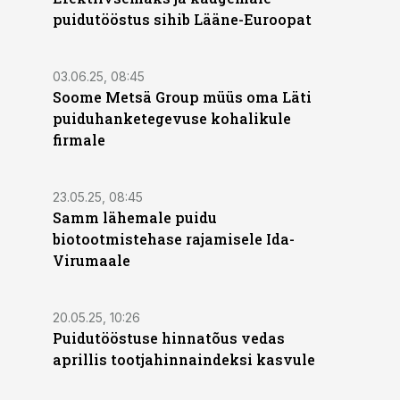
puidutööstus sihib Lääne-Euroopat
03.06.25, 08:45
Soome Metsä Group müüs oma Läti
puiduhanketegevuse kohalikule
firmale
23.05.25, 08:45
Samm lähemale puidu
biotootmistehase rajamisele Ida-
Virumaale
20.05.25, 10:26
Puidutööstuse hinnatõus vedas
aprillis tootjahinnaindeksi kasvule