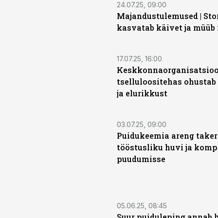
24.07.25, 09:00
Majandustulemused | Sto
kasvatab käivet ja müüb
17.07.25, 16:00
Keskkonnaorganisatsioo
tselluloositehas ohustab
ja elurikkust
03.07.25, 09:00
Puidukeemia areng take
tööstusliku huvi ja komp
puudumisse
05.06.25, 08:45
Suur puiduleping annab h