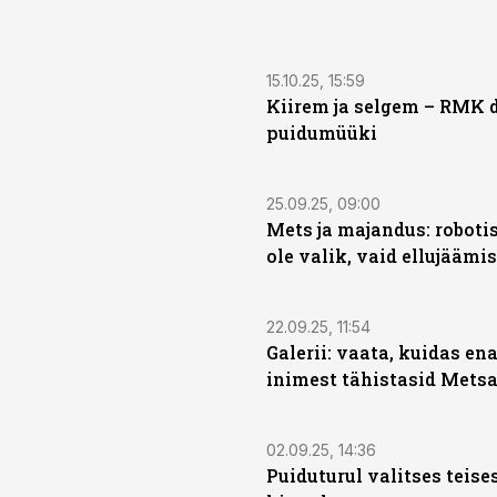
15.10.25, 15:59
Kiirem ja selgem – RMK d
puidumüüki
25.09.25, 09:00
Mets ja majandus: roboti
ole valik, vaid ellujääm
22.09.25, 11:54
Galerii: vaata, kuidas en
inimest tähistasid Met
02.09.25, 14:36
Puiduturul valitses teise