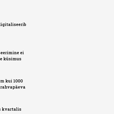
igitaliseerib
seerimine ei
ise küsimus
am kui 1000
sarahvapäeva
s kvartalis