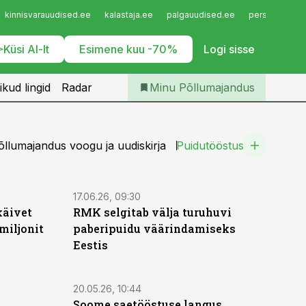
Iseteenindus
kinnisvarauudised.ee
kalastaja.ee
palgauudised.ee
personaliuudi
Telli Põllumajandus
Küsi AI-lt
Esimene kuu -70%
Logi sisse
ikud lingid
Radar
Minu Põllumajandus
llumajandus voogu ja uudiskirja
Puidutööstus
17.06.26, 09:30
käivet
RMK selgitab välja turuhuvi
miljonit
paberipuidu väärindamiseks
Eestis
20.05.26, 10:44
Soome saetööstuse langus