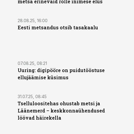
metsa erinevaid rolle inimese elus
28.08.25, 16:00
Eesti metsandus otsib tasakaalu
07.08.25, 08:21
Uuring: digipööre on puidutööstuse
ellujäämise küsimus
31.07.25, 08:45
Tselluloositehas ohustab metsi ja
Läänemerd – keskkonnaühendused
löövad häirekella