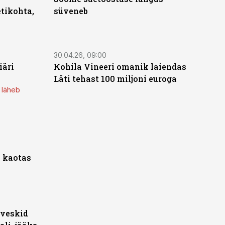
tikohta,
süveneb
30.04.26, 09:00
äri
Kohila Vineeri omanik laiendas
Läti tehast 100 miljoni euroga
 läheb
s kaotas
eveskid