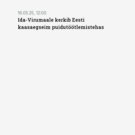
16.05.25, 12:00
Ida-Virumaale kerkib Eesti
kaasaegseim puidutöötlemistehas