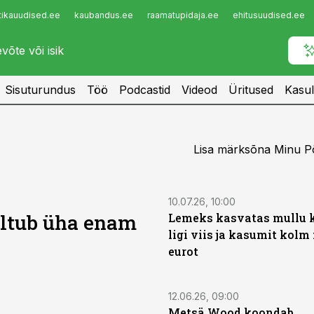
tikauudised.ee
kaubandus.ee
raamatupidaja.ee
ehitusuudised.ee
Infopank
Radar
Sisuturundus
Töö
Podcastid
Videod
Üritused
Kasul
Lisa märksõna Minu Põ
10.07.26, 10:00
sõltub üha enam
Lemeks kasvatas mullu 
ligi viis ja kasumit kolm 
eurot
12.06.26, 09:00
Metsä Wood koondab