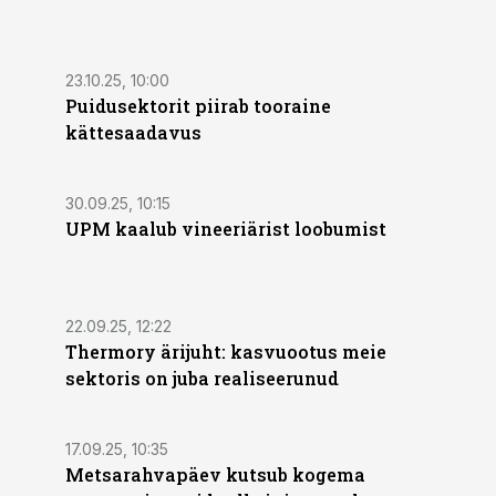
23.10.25, 10:00
Puidusektorit piirab tooraine
kättesaadavus
30.09.25, 10:15
UPM kaalub vineeriärist loobumist
22.09.25, 12:22
Thermory ärijuht: kasvuootus meie
sektoris on juba realiseerunud
17.09.25, 10:35
Metsarahvapäev kutsub kogema