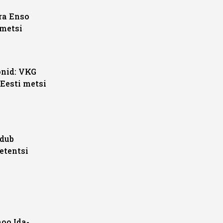
ra Enso
 metsi
nid: VKG
 Eesti metsi
rdub
etentsi
oo Ida-