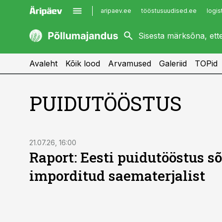
aripaev.ee
tööstusuudised.ee
logis
kaubandus.ee
imelineajalugu.ee
kinnisvarauudised.ee
imelineteadus.ee
Avaleht
Kõik lood
Arvamused
Galeriid
TOPid
PUIDUTÖÖSTUS
21.07.26, 16:00
Raport: Eesti puidutööstus 
imporditud saematerjalist