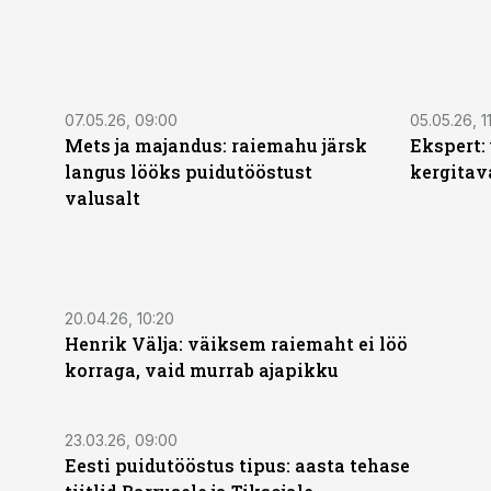
07.05.26, 09:00
05.05.26, 1
Mets ja majandus: raiemahu järsk
Ekspert: 
langus lööks puidutööstust
kergitav
valusalt
20.04.26, 10:20
Henrik Välja: väiksem raiemaht ei löö
korraga, vaid murrab ajapikku
23.03.26, 09:00
Eesti puidutööstus tipus: aasta tehase