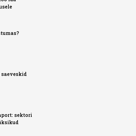
usele
stumas?
 saeveskid
port: sektori
üksikud