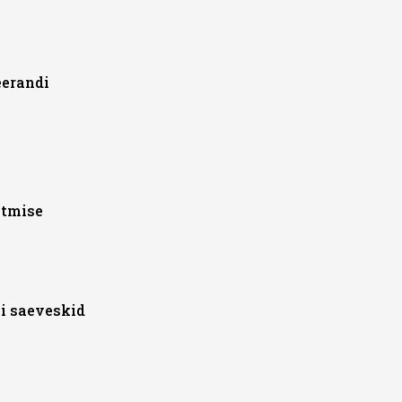
eerandi
otmise
i saeveskid