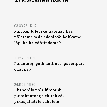
tiitlid Barrusele ja Tiksojale
03.03.26, 12:12
Puit kui tulevikumaterjal: kas
põletame seda edasi või hakkame
lõpuks ka väärindama?
10.12.25, 10:31
Puiduturg: palk kallineb, paberipuit
odavneb
24.11.25, 16:30
Ekspordis pole lühiteid:
puitaknatootja ehitab edu
pikaajalistele suhetele