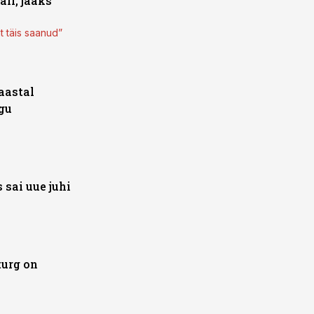
li, jääks
t täis saanud”
aastal
gu
sai uue juhi
urg on