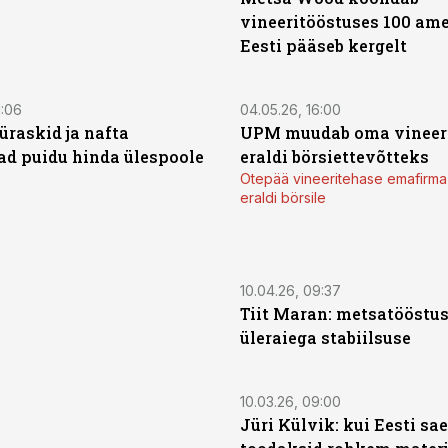
vineeritööstuses 100 ame
Eesti pääseb kergelt
1:06
04.05.26, 16:00
üraskid ja nafta
UPM muudab oma vineeri
ad puidu hinda ülespoole
eraldi börsiettevõtteks
Otepää vineeritehase emafirma
eraldi börsile
10.04.26, 09:37
Tiit Maran: metsatööstu
üleraiega stabiilsuse
10.03.26, 09:00
Jüri Külvik: kui Eesti sa