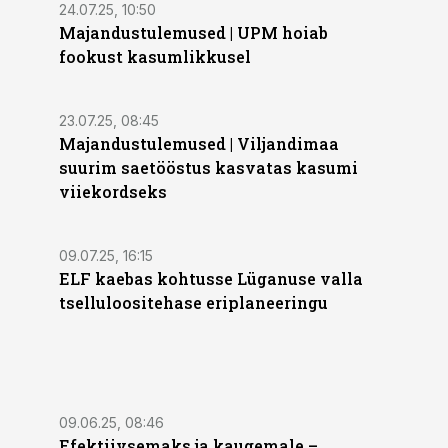
24.07.25, 10:50
Majandustulemused | UPM hoiab
fookust kasumlikkusel
23.07.25, 08:45
Majandustulemused | Viljandimaa
suurim saetööstus kasvatas kasumi
viiekordseks
09.07.25, 16:15
ELF kaebas kohtusse Lüganuse valla
tselluloositehase eriplaneeringu
09.06.25, 08:46
Efektiivsemaks ja kaugemale –