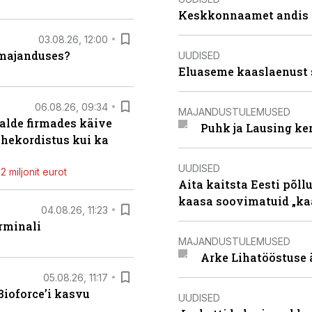
Keskkonnaamet andis J
03.08.26, 12:00
umajanduses?
UUDISED
Eluaseme kaaslaenust 
06.08.26, 09:34
MAJANDUSTULEMUSED
alde firmades käive
Puhk ja Lausing ke
ahekordistus kui ka
UUDISED
 miljonit eurot
Aita kaitsta Eesti põllu
kaasa soovimatuid „kaa
04.08.26, 11:23
rminali
MAJANDUSTULEMUSED
Arke Lihatööstuse 
05.08.26, 11:17
ioforce’i kasvu
UUDISED