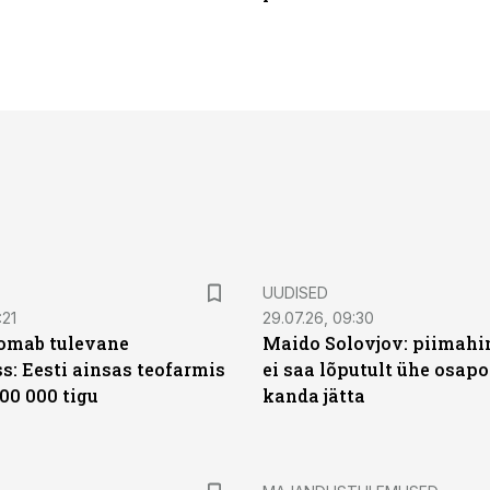
UUDISED
:21
29.07.26, 09:30
oomab tulevane
Maido Solovjov: piimahi
s: Eesti ainsas teofarmis
ei saa lõputult ühe osapo
00 000 tigu
kanda jätta