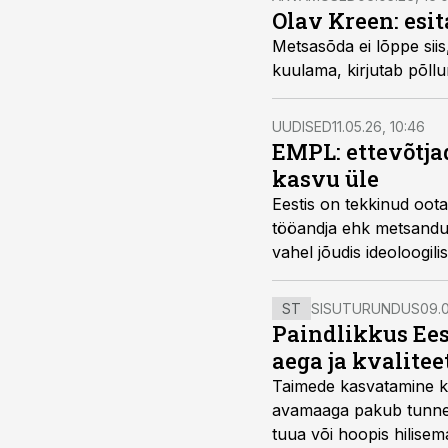
Olav Kreen: esi
Metsasõda ei lõppe siis
kuulama, kirjutab põll
UUDISED
11.05.26, 10:46
EMPL: ettevõtja
kasvu üle
Eestis on tekkinud oot
tööandja ehk metsanduse
vahel jõudis ideoloogil
ST
SISUTURUNDUS
09.0
Paindlikkus Ees
aega ja kvalitee
Taimede kasvatamine ki
avamaaga pakub tunnel
tuua või hoopis hilisem