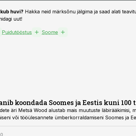
kub huvi?
Hakka neid märksõnu jälgima ja saad alati teavitu
idagi uut!
Puidutööstus
Soome
nib koondada Soomes ja Eestis kuni 100 t
ete äri Metsä Wood alustab mais muutuste läbirääkimisi, mi
seni või tööülesannete ümberkorraldamiseni Soomes ja Ees
00