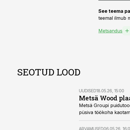
See teema pa
teemal ilmub m
Metsandus
SEOTUD LOOD
UUDISED
18.05.26, 15:00
Metsä Wood plaa
Metsä Groupi puidutood
püsiva töökoha kaotami
ARVAMUSED
06.05.26, 16: