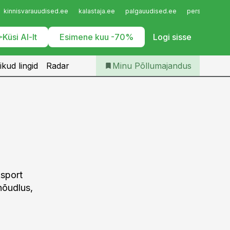
Iseteenindus
kinnisvarauudised.ee
kalastaja.ee
palgauudised.ee
personaliuudi
Telli Põllumajandus
Küsi AI-lt
Esimene kuu -70%
Logi sisse
ikud lingid
Radar
Minu Põllumajandus
ksport
nõudlus,