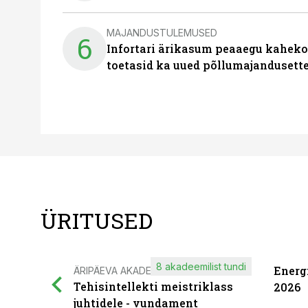
MAJANDUSTULEMUSED
6
Infortari ärikasum peaaegu kaheko
toetasid ka uued põllumajandusett
ÜRITUSED
8 akadeemilist tundi
Energ
ÄRIPÄEVA AKADEEMIA
Tehisintellekti meistriklass
2026
juhtidele - vundament