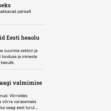
seks
hakkavad päriselt
id Eesti heaolu
e suurima sektori ja
l looduse ja inimeste
kasulik.
saagi valmimise
unud. Võrreldes
la võrra varasemaks
ka saagi eest turul