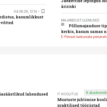
Jaekettide lepingud luub
äririski
04.08.26, 12:14
rdistus, kasumlikkust
MAJANDUSTULEMUSED
evõtted
Põllumajanduse tip
kerkis, kasum samas ni
E-Piimast laekumata piimaraha
8 akadeemilis
iasäästlikud lahendused
IT KOOLITUS
Muutuste juhtimise kooli
praktilised tööriistad