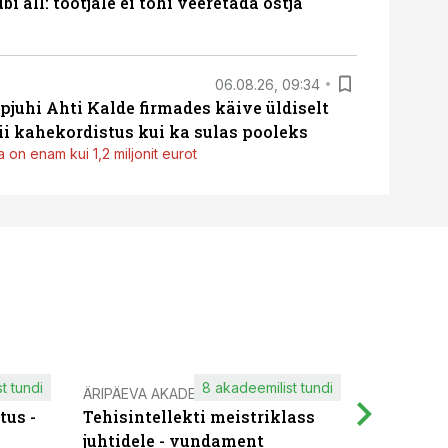
i all: tootjale ei tohi veeretada ostja
06.08.26, 09:34
pjuhi Ahti Kalde firmades käive üldiselt
i kahekordistus kui ka sulas pooleks
 on enam kui 1,2 miljonit eurot
t tundi
8 akadeemilist tundi
ÄRIPÄEVA AKADEEMIA
IT KOOLIT
tus -
Tehisintellekti meistriklass
Muutuste
juhtidele - vundament
praktilis