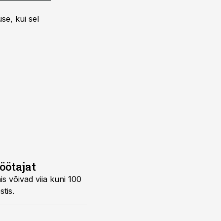
se, kui sel
öötajat
s võivad viia kuni 100
tis.