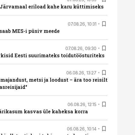
ärvamaal eriload kahe karu küttimiseks
07.08.26, 10:31
saab MES-i püsiv meede
07.08.26, 09:30
rkisid Eesti suurimateks toidutöösturiteks
06.08.26, 13:27
majandust, metsi ja loodust – ära too reisilt
sreisijaid“
06.08.26, 12:15
ärikasum kasvas üle kaheksa korra
06.08.26, 10:14