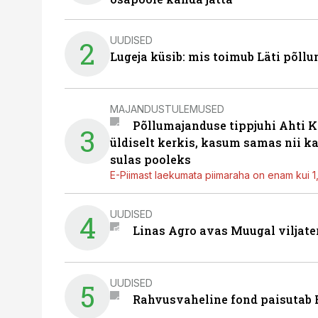
UUDISED
2
Lugeja küsib: mis toimub Läti põll
MAJANDUSTULEMUSED
Põllumajanduse tippjuhi Ahti K
3
üldiselt kerkis, kasum samas nii k
sulas pooleks
E-Piimast laekumata piimaraha on enam kui 1,2
UUDISED
4
Linas Agro avas Muugal viljate
UUDISED
5
Rahvusvaheline fond paisutab B