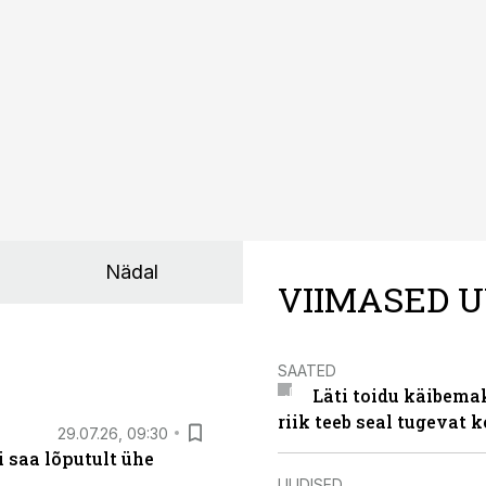
Nädal
VIIMASED U
SAATED
Läti toidu käibema
riik teeb seal tugevat k
29.07.26, 09:30
 saa lõputult ühe
UUDISED