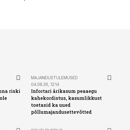
MAJANDUSTULEMUSED
04.08.26, 12:14
nna riski
Infortari ärikasum peaaegu
ole
kahekordistus, kasumlikkust
toetasid ka uued
põllumajandusettevõtted
ST