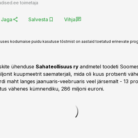
dised.ee toimetaja
Jaga
Salvesta
Vihja
ehituses kodumaise puidu kasutuse tõstmist on aastaid toetatud erinevate pro
skite ühenduse
Sahateollisuus ry
andmetel toodeti Soomes
iljonit kuupmeetrit saematerjali, mida oli kuus protsenti vä
di maht langes jaanuaris-veebruaris veel järsemalt - 13 prot
tus vähenes kümnendiku, 286 miljoni euroni.