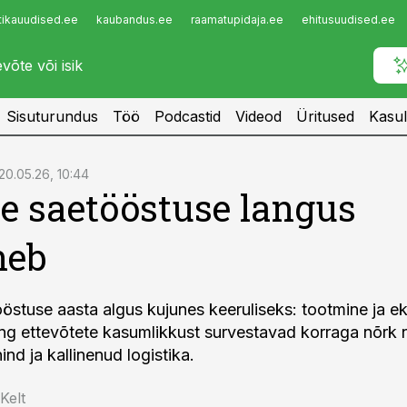
tikauudised.ee
kaubandus.ee
raamatupidaja.ee
ehitusuudised.ee
Infopank
Radar
Sisuturundus
Töö
Podcastid
Videod
Üritused
Kasul
20.05.26, 10:44
 saetööstuse langus
neb
stuse aasta algus kujunes keeruliseks: tootmine ja e
ng ettevõtete kasumlikkust survestavad korraga nõrk 
nd ja kallinenud logistika.
Kelt