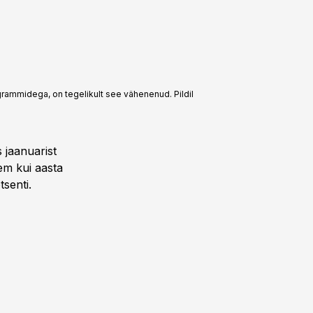
grammidega, on tegelikult see vähenenud. Pildil
 jaanuarist
hem kui aasta
senti.