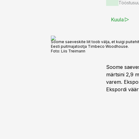
Tööstusuu
Kuula
Soome saeveskite liit toob välja, et kuigi puit
Eesti puitmajatootja Timbeco Woodhouse.
Foto:
Liis Treimann
Soome saeve
märtsini 2,9 m
varem. Ekspor
Ekspordi väär