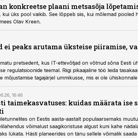
tan konkreetse plaani metsasõja lõpetami
, kui üks pool vaikib. See lõppeb siis, kui mõlemad pooled 
umees Olav Kreen.
d ei peaks arutama üksteise piiramise, va
amatu pretsedent, kus IT-ettevõtjad on võtnud sõna Eesti üh
 regulatsioonide teemal. Riigi pikaajaline töö leida tasakaa
ise mõjustamise tagajärjel ummikusse, mis ei ole ühiskonnale 
6.26, 16:46
ti taimekasvatuses: kuidas määrata ise 
ti
letunnelites on Eestis aasta-aastalt populaarsemaks muut
ilahendus võimalust saagikoristuse algust kuni kahe näda
aks lükata. Hästi planeerides on tänu sellele võimalik saada 