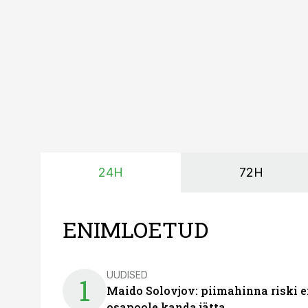
kõrgemat hinda.
24H
72H
ENIMLOETUD
UUDISED
1
Maido Solovjov: piimahinna riski ei
osapoole kanda jätta