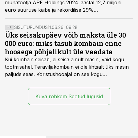
munatootja APF Holdings 2024. aastal 12,7 miljoni
euro suuruse käibe ja rekordilise 29%
brutokasumimarginaali ning laiendas tootmisvõimsust
60% võrra. Ettevõte sisenes tervisetoitude sektorisse
SISUTURUNDUS
11.06.26, 09:28
ST
ning liikus sammu lähemale ringpõllumajanduse
Üks seisakupäev võib maksta üle 30
mudelile.
000 euro: miks tasub kombain enne
hooaega põhjalikult üle vaadata
Kui kombain seisab, ei seisa ainult masin, vaid kogu
tootmisahel.
Teraviljakombain ei ole lihtsalt üks masin
paljude seas. Koristushooajal on see kogu
tootmisprotsessi kõige kriitilisem lüli. Kui külv,
taimekaitse ja väetamine jaotuvad kuude peale, siis
saagi kättesaamine ja realiseerimine toimub sageli väga
Kuva rohkem Seotud lugusid
lühikese ajavahemiku jooksul – kõigest 2-4 nädalaga.