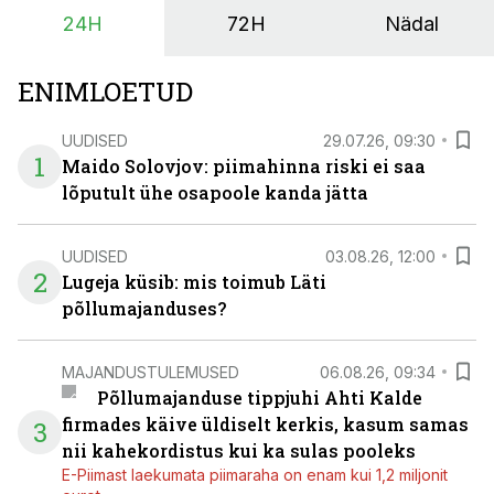
24H
72H
Nädal
ENIMLOETUD
UUDISED
29.07.26, 09:30
1
Maido Solovjov: piimahinna riski ei saa
lõputult ühe osapoole kanda jätta
UUDISED
03.08.26, 12:00
2
Lugeja küsib: mis toimub Läti
põllumajanduses?
MAJANDUSTULEMUSED
06.08.26, 09:34
Põllumajanduse tippjuhi Ahti Kalde
firmades käive üldiselt kerkis, kasum samas
3
nii kahekordistus kui ka sulas pooleks
E-Piimast laekumata piimaraha on enam kui 1,2 miljonit