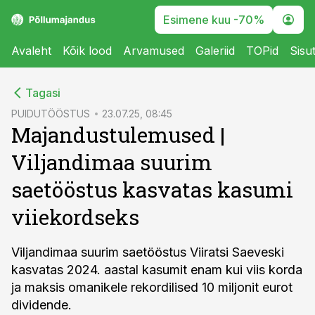
Esimene kuu -70%
Avaleht
Kõik lood
Arvamused
Galeriid
TOPid
Sisu
cebook
Tagasi
Twitter)
PUIDUTÖÖSTUS
23.07.25, 08:45
Majandustulemused |
kedIn
Viljandimaa suurim
ail
saetööstus kasvatas kasumi
k
viiekordseks
Viljandimaa suurim saetööstus Viiratsi Saeveski
kasvatas 2024. aastal kasumit enam kui viis korda
ja maksis omanikele rekordilised 10 miljonit eurot
dividende.