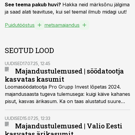
See teema pakub huvi?
Hakka neid märksõnu jälgima
ja saad alati teavituse, kui sel teemal ilmub midagi uut!
Puidutööstus
metsamajandus
SEOTUD LOOD
UUDISED
17.07.25, 12:45
Majandustulemused | söödatootja
kasvatas kasumit
Loomasöödatootja Pro Grupp Invest lõpetas 2024.
majandusaasta tugeva tulemusega: kuigi käive kahanes
pisut, kasvas ärikasum. Ka on taas alustatud suure
investeeringuprojektiga – alustati uue söödatehase
rajamist.
UUDISED
15.07.25, 12:33
Majandustulemused | Valio Eesti
kasvatas ärikasumit