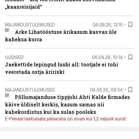
„kaasreisijaid“
MAJANDUSTULEMUSED
06.08.26, 12:15
Arke Lihatööstuse ärikasum kasvas üle
kaheksa korra
UUDISED
06.08.26, 10:14
Jaekettide lepingud luubi all: tootjale ei tohi
veeretada ostja äririski
MAJANDUSTULEMUSED
06.08.26, 09:34
Põllumajanduse tippjuhi Ahti Kalde firmades
käive üldiselt kerkis, kasum samas nii
kahekordistus kui ka sulas pooleks
E-Piimast laekumata piimaraha on enam kui 1,2 miljonit eurot