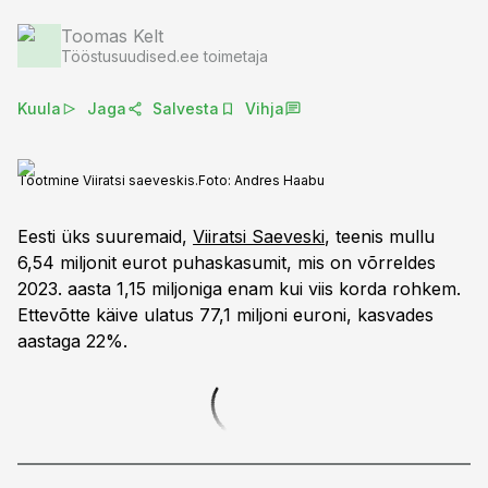
Toomas Kelt
Tööstusuudised.ee toimetaja
Kuula
Jaga
Salvesta
Vihja
Tootmine Viiratsi saeveskis.
Foto:
Andres Haabu
Eesti üks suuremaid,
Viiratsi Saeveski
, teenis mullu
6,54 miljonit eurot puhaskasumit, mis on võrreldes
2023. aasta 1,15 miljoniga enam kui viis korda rohkem.
Ettevõtte käive ulatus 77,1 miljoni euroni, kasvades
aastaga 22%.