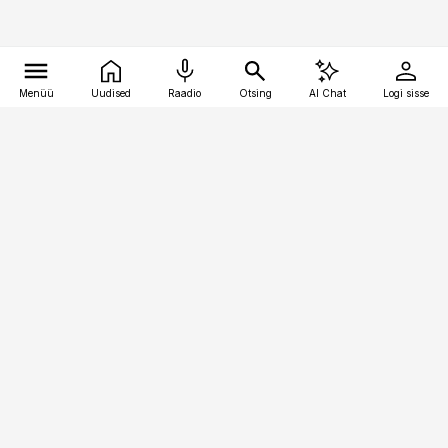
Menüü
Uudised
Raadio
Otsing
AI Chat
Logi sisse
Vana-Lõuna 39/1, 19094 Tallinn
(+372) 667 0111
pollumajandus@pollumajandus.ee
Telli
Reklaam
Firmast
Sisu kasutamisõigused
Ajakirjaniku
eetikakoodeks
Üldtingimused
Privaatsustingimused