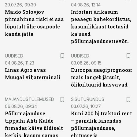
29.07.26, 09:30
04.08.26, 12:14
Maido Solovjov:
Infortari ärikasum
piimahinna riski ei saa
peaaegu kahekordistus,
lõputult ühe osapoole
kasumlikkust toetasid
kanda jätta
ka uued
põllumajandusettevõtted
UUDISED
UUDISED
04.08.26, 11:23
03.08.26, 09:15
Linas Agro avas
Euroopa saagiprognoos:
Muugal viljaterminali
mais langeb järsult,
õlikultuurid kasvavad
ST
MAJANDUSTULEMUSED
SISUTURUNDUS
06.08.26, 09:34
03.07.26, 10:27
Põllumajanduse
Kuni 200 hj traktori rent
tippjuhi Ahti Kalde
– paindlik lahendus
firmades käive üldiselt
põllumajandusse,
kerkis, kasum samas
ehitusse ja