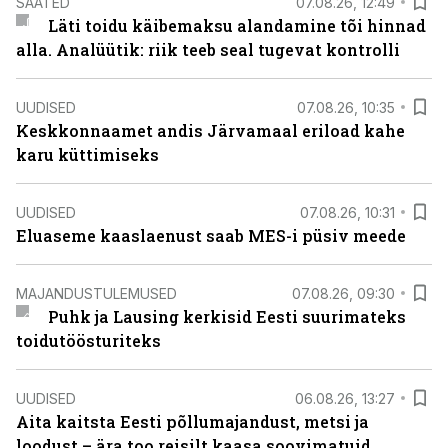
SAATED
07.08.26, 12:49
Läti toidu käibemaksu alandamine tõi hinnad
alla. Analüütik: riik teeb seal tugevat kontrolli
UUDISED
07.08.26, 10:35
Keskkonnaamet andis Järvamaal eriload kahe
karu küttimiseks
UUDISED
07.08.26, 10:31
Eluaseme kaaslaenust saab MES-i püsiv meede
MAJANDUSTULEMUSED
07.08.26, 09:30
Puhk ja Lausing kerkisid Eesti suurimateks
toidutöösturiteks
UUDISED
06.08.26, 13:27
Aita kaitsta Eesti põllumajandust, metsi ja
loodust – ära too reisilt kaasa soovimatuid