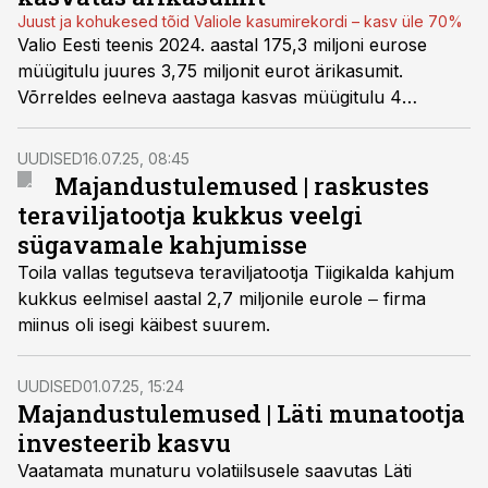
Juust ja kohukesed tõid Valiole kasumirekordi – kasv üle 70%
Valio Eesti teenis 2024. aastal 175,3 miljoni eurose
müügitulu juures 3,75 miljonit eurot ärikasumit.
Võrreldes eelneva aastaga kasvas müügitulu 4
protsenti – siis oli ettevõtte müügitulu 168 miljonit eurot
ja ärikasum 2,2 miljonit eurot. Seega kasvas
UUDISED
16.07.25, 08:45
piimatöötleja ärikasum üle 70 protsendi.
Majandustulemused | raskustes
teraviljatootja kukkus veelgi
sügavamale kahjumisse
Toila vallas tegutseva teraviljatootja Tiigikalda kahjum
kukkus eelmisel aastal 2,7 miljonile eurole ‒ firma
miinus oli isegi käibest suurem.
UUDISED
01.07.25, 15:24
Majandustulemused | Läti munatootja
investeerib kasvu
Vaatamata munaturu volatiilsusele saavutas Läti