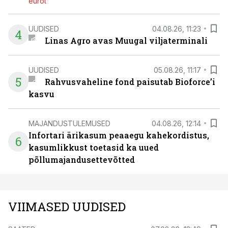
eurot
UUDISED
04.08.26, 11:23
4
Linas Agro avas Muugal viljaterminali
UUDISED
05.08.26, 11:17
5
Rahvusvaheline fond paisutab Bioforce’i
kasvu
MAJANDUSTULEMUSED
04.08.26, 12:14
Infortari ärikasum peaaegu kahekordistus,
6
kasumlikkust toetasid ka uued
põllumajandusettevõtted
VIIMASED UUDISED