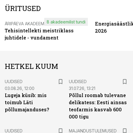
ÜRITUSED
8 akadeemilist tundi
Energiasäästli
ÄRIPÄEVA AKADEEMIA
Tehisintellekti meistriklass
2026
juhtidele - vundament
HETKEL KUUM
UUDISED
UUDISED
03.08.26, 12:00
31.07.26, 13:21
Lugeja küsib: mis
Põllul roomab tulevane
toimub Läti
delikatess: Eesti ainsas
põllumajanduses?
teofarmis kasvab 600
000 tigu
UUDISED
MAJANDUSTULEMUSED