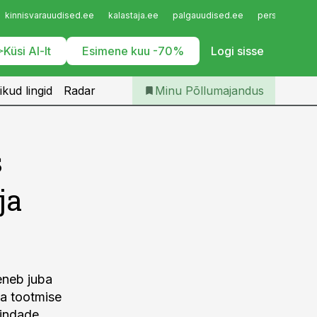
Iseteenindus
kinnisvarauudised.ee
kalastaja.ee
palgauudised.ee
personaliuudi
Telli Põllumajandus
Küsi AI-lt
Esimene kuu -70%
Logi sisse
ikud lingid
Radar
Minu Põllumajandus
s
ja
eneb juba
ja tootmise
hindade,