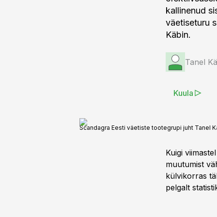
kallinenud si
väetiseturu 
Käbin.
Tanel Kä
Kuula
Scandagra Eesti väetiste tootegrupi juht Tanel K
Kuigi viimaste
muutumist väh
külvikorras t
pelgalt statist