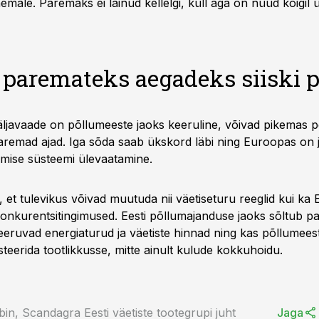
male. Paremaks ei läinud kellelgi, küll aga on nüüd kõigil ü
 paremateks aegadeks siiski 
väljavaade on põllumeeste jaoks keeruline, võivad pikemas pe
remad ajad. Iga sõda saab ükskord läbi ning Euroopas on 
mise süsteemi ülevaatamine.
 et tulevikus võivad muutuda nii väetiseturu reeglid kui ka
nkurentsitingimused. Eesti põllumajanduse jaoks sõltub palj
liseeruvad energiaturud ja väetiste hinnad ning kas põllumeest
teerida tootlikkusse, mitte ainult kulude kokkuhoidu.
in, Scandagra Eesti väetiste tootegrupi juht
Jaga