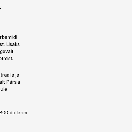
a
rbamiidi
st. Lisaks
gevalt
otmist.
raalia ja
lt Pärsia
kule
800 dollarini