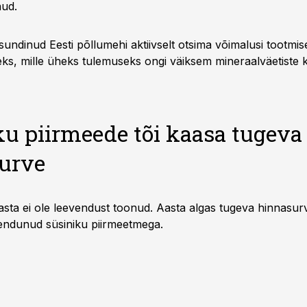
nud.
undinud Eesti põllumehi aktiivselt otsima võimalusi tootmis
seks, mille üheks tulemuseks ongi väiksem mineraalväetiste 
ku piirmeede tõi kaasa tugeva
urve
asta ei ole leevendust toonud. Aasta algas tugeva hinnasu
ndunud süsiniku piirmeetmega.