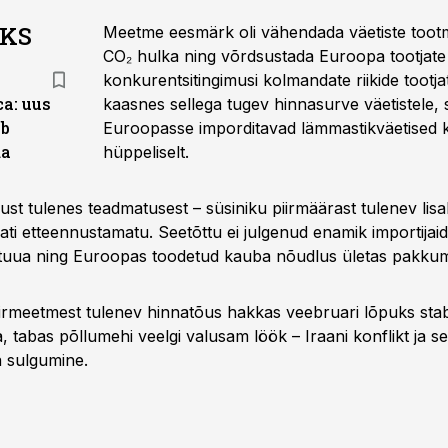
AKS
Meetme eesmärk oli vähendada väetiste tootmi
CO₂ hulka ning võrdsustada Euroopa tootjate
konkurentsitingimusi kolmandate riikide tootj
ca: uus
kaasnes sellega tugev hinnasurve väetistele, 
ab
Euroopasse imporditavad lämmastikväetised ka
da
hüppeliselt.
st tulenes teadmatusest – süsiniku piirmäärast tulenev lis
ti etteennustamatu. Seetõttu ei julgenud enamik importijaid 
 tuua ning Euroopas toodetud kauba nõudlus ületas pakkum
iirmeetmest tulenev hinnatõus hakkas veebruari lõpuks stab
 tabas põllumehi veelgi valusam löök – Iraani konflikt ja se
 sulgumine.