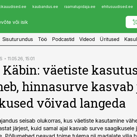
tikauudised.ee
kaubandus.ee
raamatupidaja.ee
ehitusuudised.ee
Infopank
Radar
Sisuturundus
Töö
Podcastid
Videod
Üritused
Kasul
S
11.05.26, 15:01
 Käbin: väetiste kasutu
eb, hinnasurve kasvab 
kused võivad langeda
ajandus seisab olukorras, kus väetiste kasutamine väh
stat järjest, kuid samal ajal kasvab surve saagikusele 
le. Põllumehed peavad toime tulema nii madalate vilja 