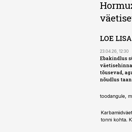
Hormuz
väetis
LOE LIS
23.04.26, 12:30
Ebakindlus s
väetisehinn
tõusevad, ag
nõudlus taa
toodangule, mi
Karbamiidväeti
tonni kohta. 