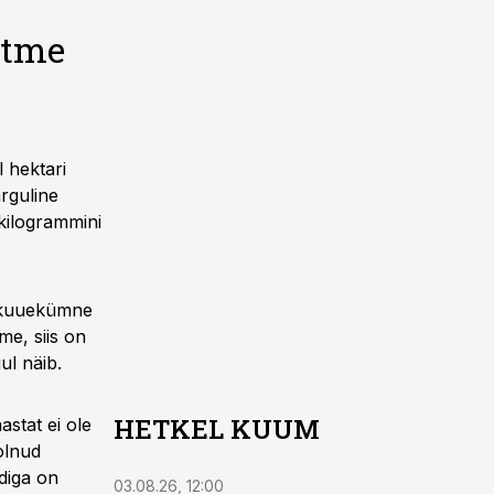
itme
l hektari
ärguline
 kilogrammini
t kuuekümne
me, siis on
ul näib.
HETKEL KUUM
stat ei ole
olnud
diga on
03.08.26, 12:00