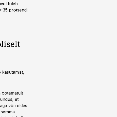
vel tuleb
0–35 protsendi
iselt
e kasutamist,
on ootamatult
undus, et
aga võrreldes
re sammu