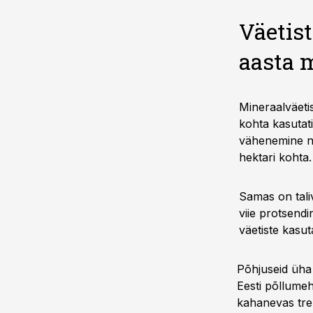
Väetis
aasta 
Mineraalväetis
kohta kasutati
vähenemine ni
hektari kohta.
Samas on tali
viie protsend
väetiste kasu
Põhjuseid üha
Eesti põllumeh
kahanevas tren