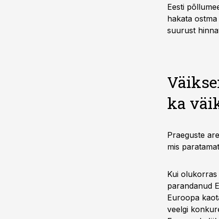
Eesti põllume
hakata ostma 
suurust hinna
Väikse
ka väi
Praeguste are
mis paratamat
Kui olukorras 
parandanud Eu
Euroopa kaota
veelgi konkur