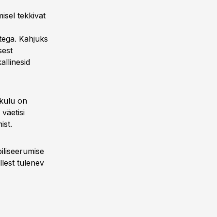
sel tekkivat
atega. Kahjuks
sest
llinesid
akulu on
väetisi
ist.
iliseerumise
llest tulenev