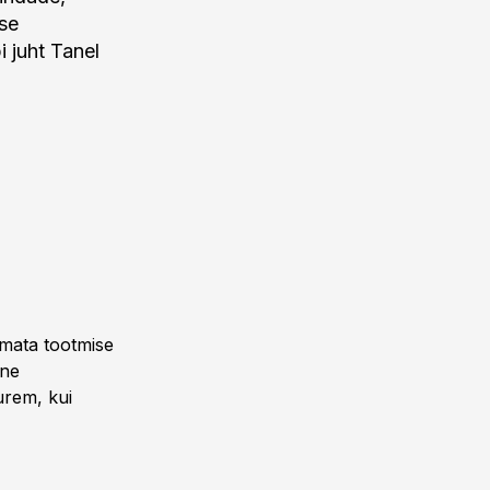
tse
i juht Tanel
imata tootmise
ine
urem, kui