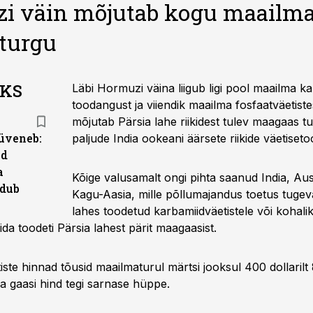
i väin mõjutab kogu maailm
eturgu
AKS
Läbi Hormuzi väina liigub ligi pool maailma ka
toodangust ja viiendik maailma fosfaatväetiste
mõjutab Pärsia lahe riikidest tulev maagaas tu
üveneb:
paljude India ookeani äärsete riikide väetiseto
ad
a
Kõige valusamalt ongi pihta saanud India, Aust
ndub
Kagu-Aasia, mille põllumajandus toetus tugeva
lahes toodetud karbamiidväetistele või kohali
da toodeti Pärsia lahest pärit maagaasist.
ste hinnad tõusid maailmaturul märtsi jooksul 400 dollarilt 
Ka gaasi hind tegi sarnase hüppe.