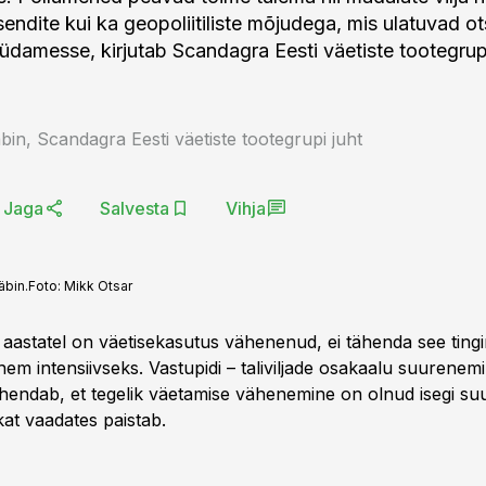
sendite kui ka geopoliitiliste mõjudega, mis ulatuvad o
südamesse, kirjutab Scandagra Eesti väetiste tootegrup
bin, Scandagra Eesti väetiste tootegrupi juht
Jaga
Salvesta
Vihja
äbin.
Foto:
Mikk Otsar
l aastatel on väetisekasutus vähenenud, ei tähenda see ting
em intensiivseks. Vastupidi – taliviljade osakaalu suurenem
ähendab, et tegelik väetamise vähenemine on olnud isegi su
ikat vaadates paistab.