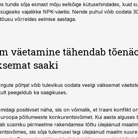
es tundis sõja esmast mõju eelkõige kütusehindades, kuid su
sügiseks vajalikke NPK-väetisi. Nende puhul võib oodata 3
tõusu võrreldes eelmise aastaga.
m väetamine tähendab tõenäol
ksemat saaki
ngute põhjal võib tulevikus oodata veelgi väiksemat väetist
ult peegeldub ka saagikuses.
midagi positiivset näha, siis on võimalik, et Iraani konflikt 
roopa põllumeeste konkurentsivõimet. Kui aasta alguses t
b süsiniku piirmeetme rakendamise tõttu ülejäänud maailm
entsivõimes, siis sõja tulemusel tegi ülejäänud maailm suu