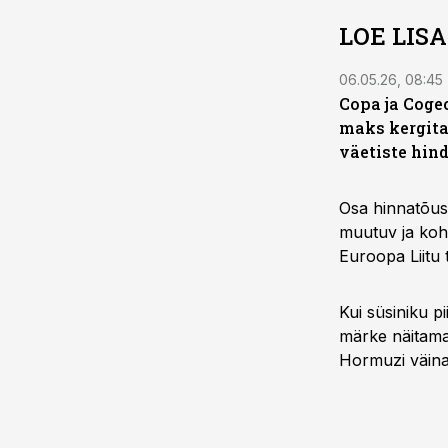
LOE LIS
06.05.26, 08:45
Copa ja Coge
maks kergit
väetiste hin
Osa hinnatõusu
muutuv ja koha
Euroopa Liitu
Kui süsiniku p
märke näitama,
Hormuzi väina