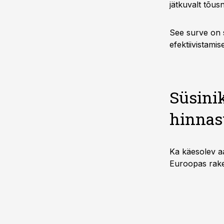
jätkuvalt tõus
See surve on s
efektiivistami
Süsini
hinnas
Ka käesolev a
Euroopas rake