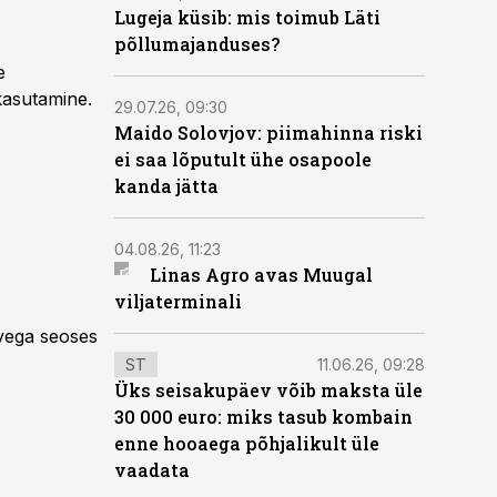
Lugeja küsib: mis toimub Läti
põllumajanduses?
e
kasutamine.
29.07.26, 09:30
Maido Solovjov: piimahinna riski
ei saa lõputult ühe osapoole
kanda jätta
04.08.26, 11:23
Linas Agro avas Muugal
viljaterminali
rvega seoses
ST
11.06.26, 09:28
Üks seisakupäev võib maksta üle
30 000 euro: miks tasub kombain
enne hooaega põhjalikult üle
vaadata