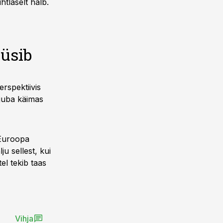
htlaselt halb.
püsib
rspektiivis
juba käimas
 Euroopa
u sellest, kui
el tekib taas
Vihja