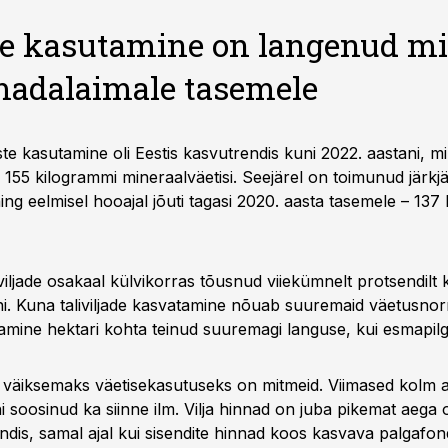
te kasutamine on langenud m
madalaimale tasemele
te kasutamine oli Eestis kasvutrendis kuni 2022. aastani, mi
 155 kilogrammi mineraalväetisi. Seejärel on toimunud järkj
ng eelmisel hooajal jõuti tagasi 2020. aasta tasemele – 137
viljade osakaal külvikorras tõusnud viiekümnelt protsendil
ini. Kuna taliviljade kasvatamine nõuab suuremaid väetusnor
tamine hektari kohta teinud suuremagi languse, kui esmapilg
 väiksemaks väetisekasutuseks on mitmeid. Viimased kolm aa
i soosinud ka siinne ilm. Vilja hinnad on juba pikemat aega 
dis, samal ajal kui sisendite hinnad koos kasvava palgafon