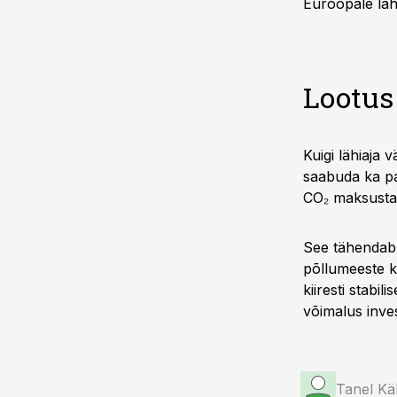
Euroopale lähe
Lootus
Kuigi lähiaja 
saabuda ka pa
CO₂ maksusta
See tähendab,
põllumeeste ko
kiiresti stabi
võimalus inves
Tanel Käb