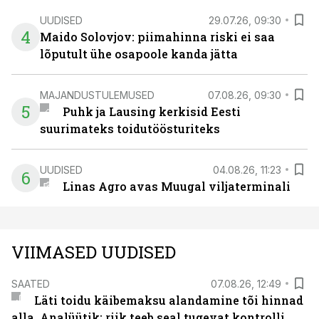
UUDISED
29.07.26, 09:30
4
Maido Solovjov: piimahinna riski ei saa
lõputult ühe osapoole kanda jätta
MAJANDUSTULEMUSED
07.08.26, 09:30
5
Puhk ja Lausing kerkisid Eesti
suurimateks toidutöösturiteks
UUDISED
04.08.26, 11:23
6
Linas Agro avas Muugal viljaterminali
VIIMASED UUDISED
SAATED
07.08.26, 12:49
Läti toidu käibemaksu alandamine tõi hinnad
alla. Analüütik: riik teeb seal tugevat kontrolli