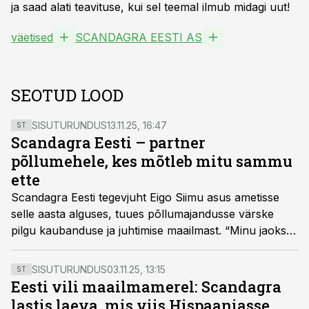
ja saad alati teavituse, kui sel teemal ilmub midagi uut!
väetised
SCANDAGRA EESTI AS
SEOTUD LOOD
SISUTURUNDUS
13.11.25, 16:47
ST
Scandagra Eesti – partner
põllumehele, kes mõtleb mitu sammu
ette
Scandagra Eesti tegevjuht Eigo Siimu asus ametisse
selle aasta alguses, tuues põllumajandusse värske
pilgu kaubanduse ja juhtimise maailmast. “Minu jaoks
oli see täiesti uus sektor – aga mida kuu edasi, seda
enam saan aru, kui tugev ja ühtehoidev on
SISUTURUNDUS
03.11.25, 13:15
ST
põllumeeste kogukond,“ ütleb Siimu ning lisab, et tegu
Eesti vili maailmamerel: Scandagra
on valdkonnaga, kus usaldus ja koostöö on kõige alus.
lastis laeva, mis viis Hispaaniasse