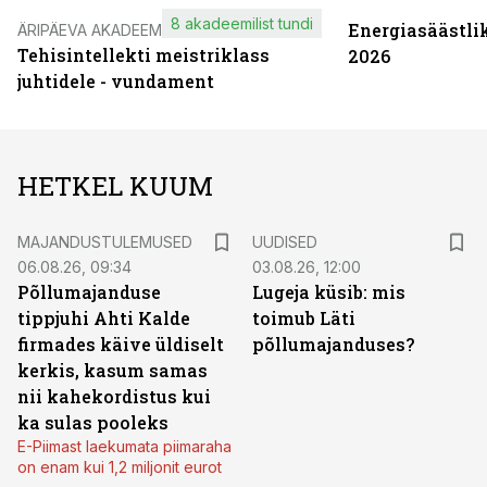
8 akadeemilist tundi
Energiasäästli
ÄRIPÄEVA AKADEEMIA
Tehisintellekti meistriklass
2026
juhtidele - vundament
HETKEL KUUM
MAJANDUSTULEMUSED
UUDISED
06.08.26, 09:34
03.08.26, 12:00
Põllumajanduse
Lugeja küsib: mis
tippjuhi Ahti Kalde
toimub Läti
firmades käive üldiselt
põllumajanduses?
kerkis, kasum samas
nii kahekordistus kui
ka sulas pooleks
E-Piimast laekumata piimaraha
on enam kui 1,2 miljonit eurot