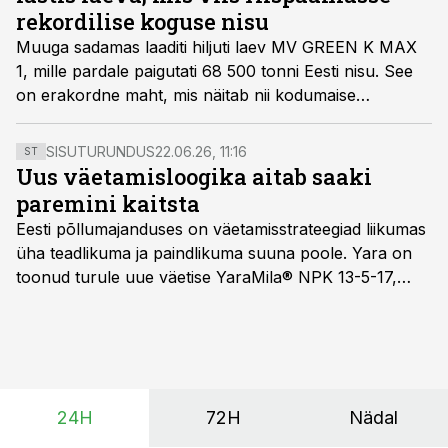
”Kui põllumehel läheb hästi, läheb hästi ka meil,“
rekordilise koguse nisu
sõnab ta.
Muuga sadamas laaditi hiljuti laev MV GREEN K MAX
1, mille pardale paigutati 68 500 tonni Eesti nisu. See
on erakordne maht, mis näitab nii kodumaise
teraviljasektori jõudu kui ka ekspordivõimekust.
Scandagra Eesti viljaäri juht Marge Pähkel rõhutab, et
SISUTURUNDUS
22.06.26, 11:16
ST
taoline operatsioon eeldab sujuvat koostööd kogu
Uus väetamisloogika aitab saaki
väärtusahela ulatuses, head koostööd kokkuostjate
paremini kaitsta
vahel ja näitab, et Eesti suudab konkureerida maailma
Eesti põllumajanduses on väetamisstrateegiad liikumas
suurimate viljaeksportijatega.
üha teadlikuma ja paindlikuma suuna poole. Yara on
toonud turule uue väetise YaraMila® NPK 13-5-17,
mille eesmärk on mitte ainult parandada saagikust,
vaid ka muuta põllumeeste mõtteviisi väetamise
ajastuse ja koguste osas.
24H
72H
Nädal