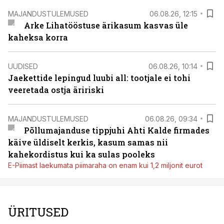
MAJANDUSTULEMUSED
06.08.26, 12:15
Arke Lihatööstuse ärikasum kasvas üle
kaheksa korra
UUDISED
06.08.26, 10:14
Jaekettide lepingud luubi all: tootjale ei tohi
veeretada ostja äririski
MAJANDUSTULEMUSED
06.08.26, 09:34
Põllumajanduse tippjuhi Ahti Kalde firmades
käive üldiselt kerkis, kasum samas nii
kahekordistus kui ka sulas pooleks
E-Piimast laekumata piimaraha on enam kui 1,2 miljonit eurot
ÜRITUSED