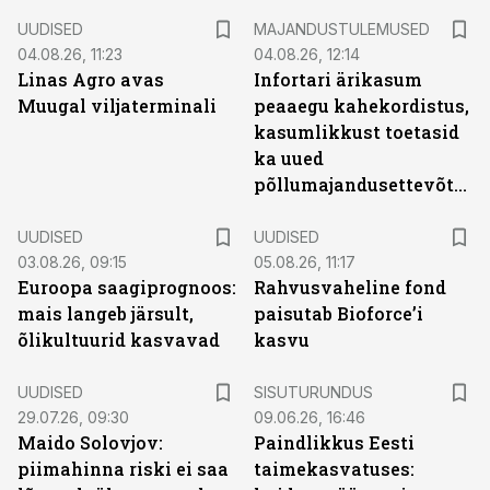
UUDISED
MAJANDUSTULEMUSED
04.08.26, 11:23
04.08.26, 12:14
Linas Agro avas
Infortari ärikasum
Muugal viljaterminali
peaaegu kahekordistus,
kasumlikkust toetasid
ka uued
põllumajandusettevõtted
UUDISED
UUDISED
03.08.26, 09:15
05.08.26, 11:17
Euroopa saagiprognoos:
Rahvusvaheline fond
mais langeb järsult,
paisutab Bioforce’i
õlikultuurid kasvavad
kasvu
ST
UUDISED
SISUTURUNDUS
29.07.26, 09:30
09.06.26, 16:46
Maido Solovjov:
Paindlikkus Eesti
piimahinna riski ei saa
taimekasvatuses: