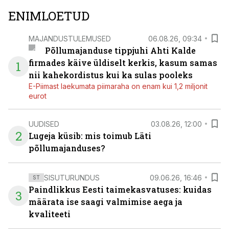
ENIMLOETUD
MAJANDUSTULEMUSED
06.08.26, 09:34
Põllumajanduse tippjuhi Ahti Kalde
firmades käive üldiselt kerkis, kasum samas
1
nii kahekordistus kui ka sulas pooleks
E-Piimast laekumata piimaraha on enam kui 1,2 miljonit
eurot
UUDISED
03.08.26, 12:00
2
Lugeja küsib: mis toimub Läti
põllumajanduses?
SISUTURUNDUS
09.06.26, 16:46
ST
Paindlikkus Eesti taimekasvatuses: kuidas
3
määrata ise saagi valmimise aega ja
kvaliteeti