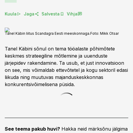
Kuula
Jaga
Salvesta
Vihja
Tanel Käbin liitus Scandagra Eesti meeskonnaga.
Foto:
Mikk Otsar
Tanel Käbini sõnul on tema tööalaste põhimõtete
keskmes strateegiline mõtlemine ja uuenduste
järjepidev rakendamine. Ta usub, et just innovatsioon
on see, mis võimaldab ettevõtetel ja kogu sektoril edasi
liikuda ning muutuvas majanduskeskkonnas
konkurentsivõimelisena püsida.
See teema pakub huvi?
Hakka neid märksõnu jälgima