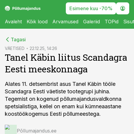
Esimene kuu -70%
Avaleht
Kõik lood
Arvamused
Galeriid
TOPid
Sisu
cebook
Tagasi
Twitter)
VÄETISED
22.12.25, 14:26
Tanel Käbin liitus Scandagra
kedIn
Eesti meeskonnaga
ail
k
Alates 11. detsembrist asus Tanel Käbin tööle
Scandagra Eesti väetiste tootegrupi juhina.
Tegemist on kogenud põllumajandusvaldkonna
spetsialistiga, kellel on enam kui kümneaastane
koostöökogemus Eesti põllumeestega.
Põllumajandus.ee