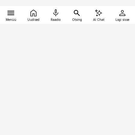
Menüü
Uudised
Raadio
Otsing
AI Chat
Logi sisse
Vana-Lõuna 39/1, 19094 Tallinn
(+372) 667 0111
pollumajandus@pollumajandus.ee
Telli
Reklaam
Firmast
Sisu kasutamisõigused
Ajakirjaniku
eetikakoodeks
Üldtingimused
Privaatsustingimused
Küpsiste poliitika
KKK
Eesti Meediaettevõtete
Eelistuste haldamine