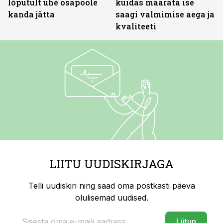
lõputult ühe osapoole
kuidas määrata ise
kanda jätta
saagi valmimise aega ja
kvaliteeti
LIITU UUDISKIRJAGA
Telli uudiskiri ning saad oma postkasti päeva
olulisemad uudised.
Liitun