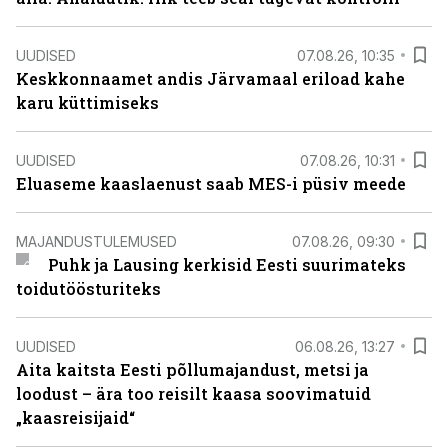
UUDISED
07.08.26, 10:35
Keskkonnaamet andis Järvamaal eriload kahe
karu küttimiseks
UUDISED
07.08.26, 10:31
Eluaseme kaaslaenust saab MES-i püsiv meede
MAJANDUSTULEMUSED
07.08.26, 09:30
Puhk ja Lausing kerkisid Eesti suurimateks
toidutöösturiteks
UUDISED
06.08.26, 13:27
Aita kaitsta Eesti põllumajandust, metsi ja
loodust – ära too reisilt kaasa soovimatuid
„kaasreisijaid“