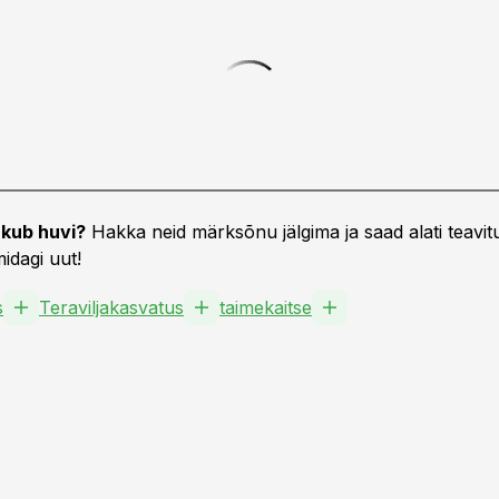
kub huvi?
Hakka neid märksõnu jälgima ja saad alati teavitu
idagi uut!
s
Teraviljakasvatus
taimekaitse