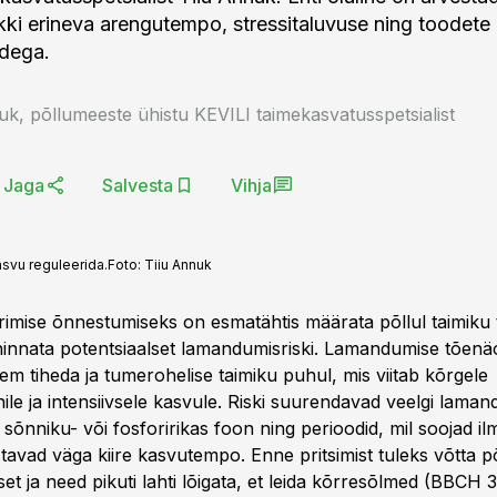
rukki erineva arengutempo, stressitaluvuse ning toodete
dega.
uk, põllumeeste ühistu KEVILI taimekasvatusspetsialist
Jaga
Salvesta
Vihja
kasvu reguleerida.
Foto:
Tiiu Annuk
imise õnnestumiseks on esmatähtis määrata põllul taimiku 
hinnata potentsiaalset lamandumisriski. Lamandumise tõen
rem tiheda ja tumerohelise taimiku puhul, mis viitab kõrgele
le ja intensiivsele kasvule. Riski suurendavad veelgi laman
sõnniku- või fosforirikas foon ning perioodid, mil soojad ilm
tavad väga kiire kasvutempo. Enne pritsimist tuleks võtta põ
et ja need pikuti lahti lõigata, et leida kõrresõlmed (BBCH 