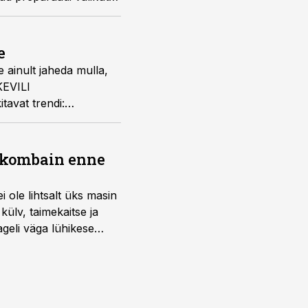
 põllumeeste ühistu
e
 ainult jaheda mulla,
KEVILI
tavat trendi:
 et tänavused
lt.
b kombain enne
i ole lihtsalt üks masin
külv, taimekaitse ja
ageli väga lühikese