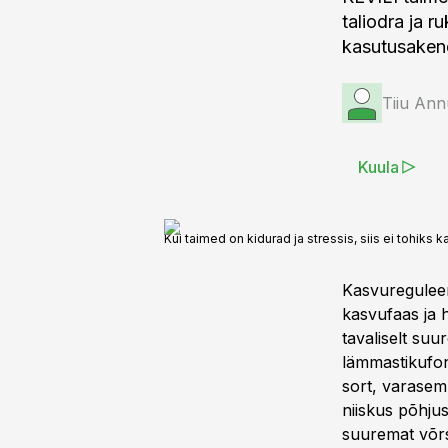
taliodra ja 
kasutusaken
Tiiu Ann
Kuula
Kui taimed on kidurad ja stressis, siis ei tohiks 
Kasvureguleer
kasvufaas ja 
tavaliselt suu
lämmastikufoni
sort, varasem 
niiskus põhjus
suuremat võrs