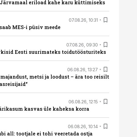
ärvamaal eriload kahe karu küttimiseks
07.08.26, 10:31
saab MES-i püsiv meede
07.08.26, 09:30
rkisid Eesti suurimateks toidutöösturiteks
06.08.26, 13:27
majandust, metsi ja loodust – ära too reisilt
sreisijaid“
06.08.26, 12:15
ärikasum kasvas üle kaheksa korra
06.08.26, 10:14
i all: tootjale ei tohi veeretada ostja