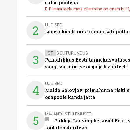
sulas pooleks
E-Piimast laekumata piimaraha on enam kui 1,2
UUDISED
2
Lugeja küsib: mis toimub Läti põll
ST
SISUTURUNDUS
3
Paindlikkus Eesti taimekasvatuses
saagi valmimise aega ja kvaliteeti
UUDISED
4
Maido Solovjov: piimahinna riski ei
osapoole kanda jätta
MAJANDUSTULEMUSED
5
Puhk ja Lausing kerkisid Eesti
toidutöösturiteks