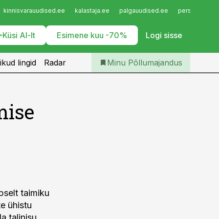
Iseteenindus
kinnisvarauudised.ee
kalastaja.ee
palgauudised.ee
personaliuudi
Telli Põllumajandus
Küsi AI-lt
Esimene kuu -70%
Logi sisse
ikud lingid
Radar
Minu Põllumajandus
mise
pselt taimiku
e ühistu
a talinisu,