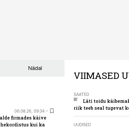
Nädal
VIIMASED U
SAATED
Läti toidu käibema
riik teeb seal tugevat k
06.08.26, 09:34
alde firmades käive
ahekordistus kui ka
UUDISED