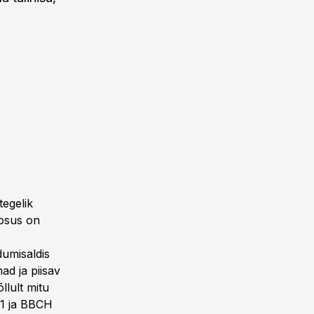
tegelik
äosus on
dumisaldis
ad ja piisav
llult mitu
31 ja BBCH