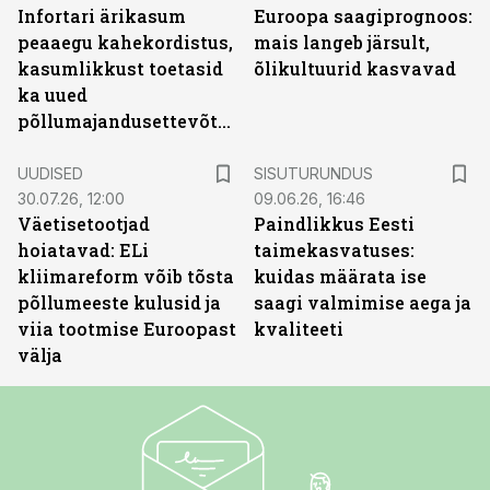
Infortari ärikasum
Euroopa saagiprognoos:
peaaegu kahekordistus,
mais langeb järsult,
kasumlikkust toetasid
õlikultuurid kasvavad
ka uued
põllumajandusettevõtted
ST
UUDISED
SISUTURUNDUS
30.07.26, 12:00
09.06.26, 16:46
Väetisetootjad
Paindlikkus Eesti
hoiatavad: ELi
taimekasvatuses:
kliimareform võib tõsta
kuidas määrata ise
põllumeeste kulusid ja
saagi valmimise aega ja
viia tootmise Euroopast
kvaliteeti
välja