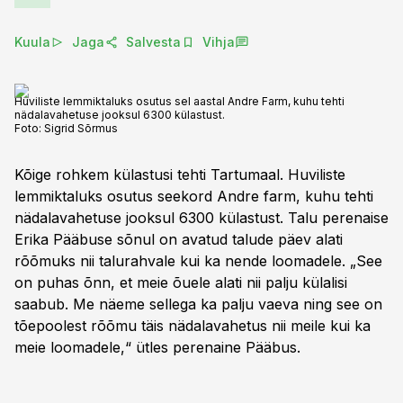
Kuula
Jaga
Salvesta
Vihja
Huviliste lemmiktaluks osutus sel aastal Andre Farm, kuhu tehti
nädalavahetuse jooksul 6300 külastust.
Foto:
Sigrid Sõrmus
Kõige rohkem külastusi tehti Tartumaal. Huviliste
lemmiktaluks osutus seekord Andre farm, kuhu tehti
nädalavahetuse jooksul 6300 külastust. Talu perenaise
Erika Pääbuse sõnul on avatud talude päev alati
rõõmuks nii talurahvale kui ka nende loomadele. „See
on puhas õnn, et meie õuele alati nii palju külalisi
saabub. Me näeme sellega ka palju vaeva ning see on
tõepoolest rõõmu täis nädalavahetus nii meile kui ka
meie loomadele,“ ütles perenaine Pääbus.