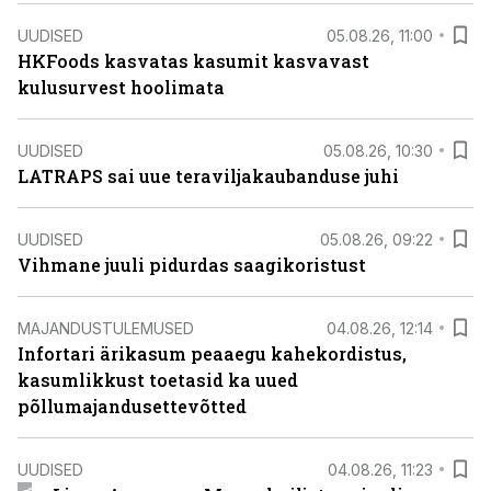
UUDISED
05.08.26, 11:00
HKFoods kasvatas kasumit kasvavast
kulusurvest hoolimata
UUDISED
05.08.26, 10:30
LATRAPS sai uue teraviljakaubanduse juhi
UUDISED
05.08.26, 09:22
Vihmane juuli pidurdas saagikoristust
MAJANDUSTULEMUSED
04.08.26, 12:14
Infortari ärikasum peaaegu kahekordistus,
kasumlikkust toetasid ka uued
põllumajandusettevõtted
UUDISED
04.08.26, 11:23