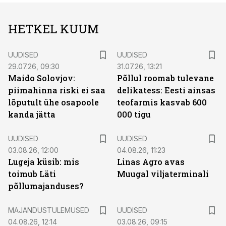
HETKEL KUUM
UUDISED
UUDISED
29.07.26, 09:30
31.07.26, 13:21
Maido Solovjov:
Põllul roomab tulevane
piimahinna riski ei saa
delikatess: Eesti ainsas
lõputult ühe osapoole
teofarmis kasvab 600
kanda jätta
000 tigu
UUDISED
UUDISED
03.08.26, 12:00
04.08.26, 11:23
Lugeja küsib: mis
Linas Agro avas
toimub Läti
Muugal viljaterminali
põllumajanduses?
MAJANDUSTULEMUSED
UUDISED
04.08.26, 12:14
03.08.26, 09:15