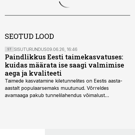
SEOTUD LOOD
SISUTURUNDUS
09.06.26, 16:46
ST
Paindlikkus Eesti taimekasvatuses:
kuidas määrata ise saagi valmimise
aega ja kvaliteeti
Taimede kasvatamine kiletunnelites on Eestis aasta-
aastalt populaarsemaks muutunud. Võrreldes
avamaaga pakub tunnelilahendus võimalust
saagikoristuse algust kuni kahe nädala võrra
varasemaks tuua või hoopis hilisemaks lükata. Hästi
planeerides on tänu sellele võimalik saada ka saagi
eest turul kõrgemat hinda.