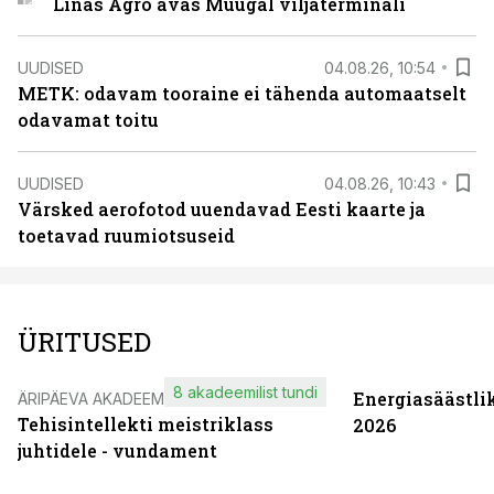
Linas Agro avas Muugal viljaterminali
UUDISED
04.08.26, 10:54
METK: odavam tooraine ei tähenda automaatselt
odavamat toitu
UUDISED
04.08.26, 10:43
Värsked aerofotod uuendavad Eesti kaarte ja
toetavad ruumiotsuseid
ÜRITUSED
8 akadeemilist tundi
Energiasäästli
ÄRIPÄEVA AKADEEMIA
Tehisintellekti meistriklass
2026
juhtidele - vundament