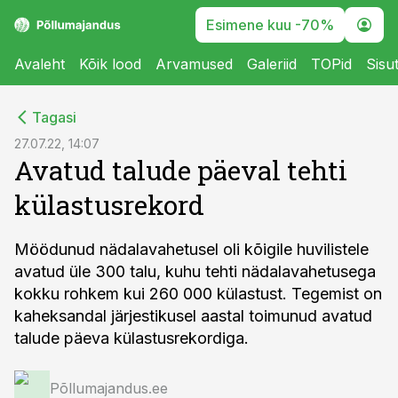
Esimene kuu -70%
Avaleht
Kõik lood
Arvamused
Galeriid
TOPid
Sisu
cebook
Tagasi
Twitter)
27.07.22, 14:07
Avatud talude päeval tehti
kedIn
külastusrekord
ail
k
Möödunud nädalavahetusel oli kõigile huvilistele
avatud üle 300 talu, kuhu tehti nädalavahetusega
kokku rohkem kui 260 000 külastust. Tegemist on
kaheksandal järjestikusel aastal toimunud avatud
talude päeva külastusrekordiga.
Põllumajandus.ee