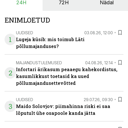
24H
72H
Nädal
ENIMLOETUD
UUDISED
03.08.26, 12:00
1
Lugeja küsib: mis toimub Läti
põllumajanduses?
MAJANDUSTULEMUSED
04.08.26, 12:14
Infortari ärikasum peaaegu kahekordistus,
2
kasumlikkust toetasid ka uued
põllumajandusettevõtted
UUDISED
29.07.26, 09:30
3
Maido Solovjov: piimahinna riski ei saa
lõputult ühe osapoole kanda jätta