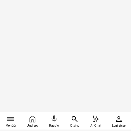
Menüü
Uudised
Raadio
Otsing
AI Chat
Logi sisse