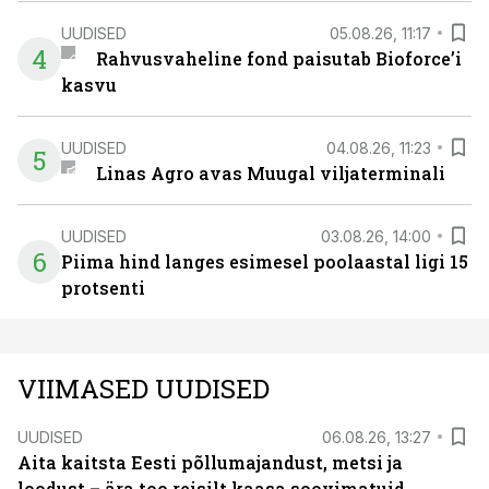
UUDISED
05.08.26, 11:17
4
Rahvusvaheline fond paisutab Bioforce’i
kasvu
UUDISED
04.08.26, 11:23
5
Linas Agro avas Muugal viljaterminali
UUDISED
03.08.26, 14:00
6
Piima hind langes esimesel poolaastal ligi 15
protsenti
VIIMASED UUDISED
UUDISED
06.08.26, 13:27
Aita kaitsta Eesti põllumajandust, metsi ja
loodust – ära too reisilt kaasa soovimatuid