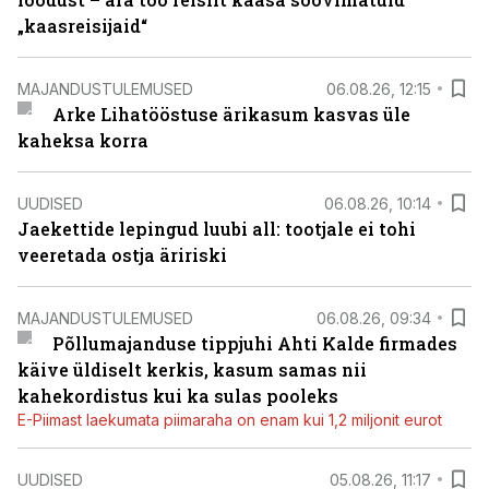
„kaasreisijaid“
MAJANDUSTULEMUSED
06.08.26, 12:15
Arke Lihatööstuse ärikasum kasvas üle
kaheksa korra
UUDISED
06.08.26, 10:14
Jaekettide lepingud luubi all: tootjale ei tohi
veeretada ostja äririski
MAJANDUSTULEMUSED
06.08.26, 09:34
Põllumajanduse tippjuhi Ahti Kalde firmades
käive üldiselt kerkis, kasum samas nii
kahekordistus kui ka sulas pooleks
E-Piimast laekumata piimaraha on enam kui 1,2 miljonit eurot
UUDISED
05.08.26, 11:17