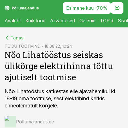
Esimene kuu -70%
Avaleht
Kõik lood
Arvamused
Galeriid
TOPid
Sisu
cebook
Tagasi
Twitter)
TOIDU TOOTMINE
18.08.22, 10:24
Nõo Lihatööstus seiskas
kedIn
ülikõrge elektrihinna tõttu
ail
ajutiselt tootmise
k
Nõo Lihatööstus katkestas eile ajavahemikul kl
18-19 oma tootmise, sest elektrihind kerkis
enneolematult kõrgele.
Põllumajandus.ee