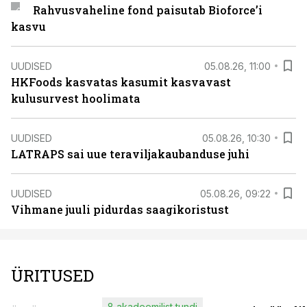
Rahvusvaheline fond paisutab Bioforce’i
kasvu
UUDISED
05.08.26, 11:00
HKFoods kasvatas kasumit kasvavast
kulusurvest hoolimata
UUDISED
05.08.26, 10:30
LATRAPS sai uue teraviljakaubanduse juhi
UUDISED
05.08.26, 09:22
Vihmane juuli pidurdas saagikoristust
ÜRITUSED
8 akadeemilist tundi