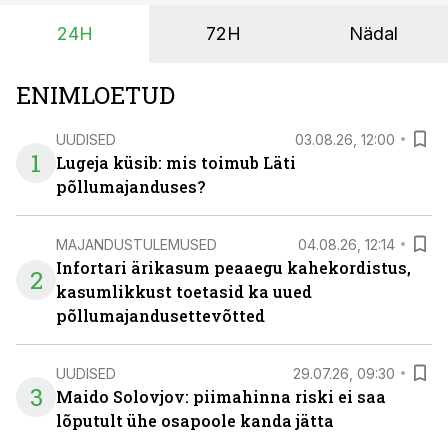
24H
72H
Nädal
ENIMLOETUD
UUDISED
03.08.26, 12:00
1
Lugeja küsib: mis toimub Läti
põllumajanduses?
MAJANDUSTULEMUSED
04.08.26, 12:14
Infortari ärikasum peaaegu kahekordistus,
2
kasumlikkust toetasid ka uued
põllumajandusettevõtted
UUDISED
29.07.26, 09:30
3
Maido Solovjov: piimahinna riski ei saa
lõputult ühe osapoole kanda jätta