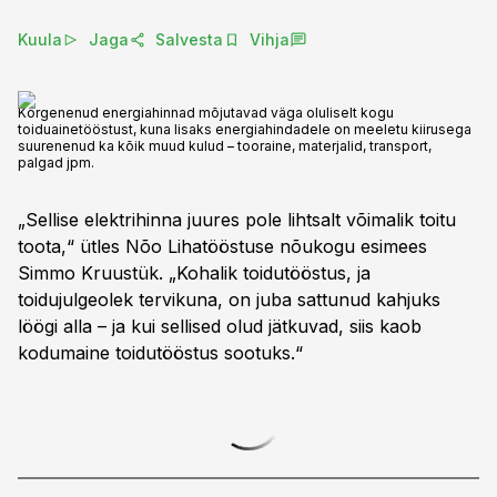
Kuula
Jaga
Salvesta
Vihja
Kõrgenenud energiahinnad mõjutavad väga oluliselt kogu
toiduainetööstust, kuna lisaks energiahindadele on meeletu kiirusega
suurenenud ka kõik muud kulud – tooraine, materjalid, transport,
palgad jpm.
„Sellise elektrihinna juures pole lihtsalt võimalik toitu
toota,“ ütles Nõo Lihatööstuse nõukogu esimees
Simmo Kruustük. „Kohalik toidutööstus, ja
toidujulgeolek tervikuna, on juba sattunud kahjuks
löögi alla – ja kui sellised olud jätkuvad, siis kaob
kodumaine toidutööstus sootuks.“