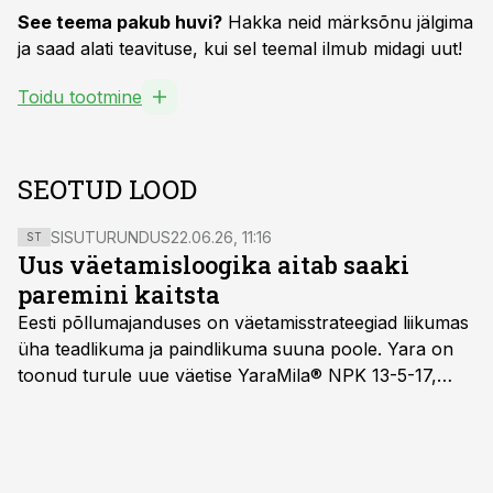
See teema pakub huvi?
Hakka neid märksõnu jälgima
ja saad alati teavituse, kui sel teemal ilmub midagi uut!
Toidu tootmine
SEOTUD LOOD
SISUTURUNDUS
22.06.26, 11:16
ST
Uus väetamisloogika aitab saaki
paremini kaitsta
Eesti põllumajanduses on väetamisstrateegiad liikumas
üha teadlikuma ja paindlikuma suuna poole. Yara on
toonud turule uue väetise YaraMila® NPK 13-5-17,
mille eesmärk on mitte ainult parandada saagikust,
vaid ka muuta põllumeeste mõtteviisi väetamise
ajastuse ja koguste osas.