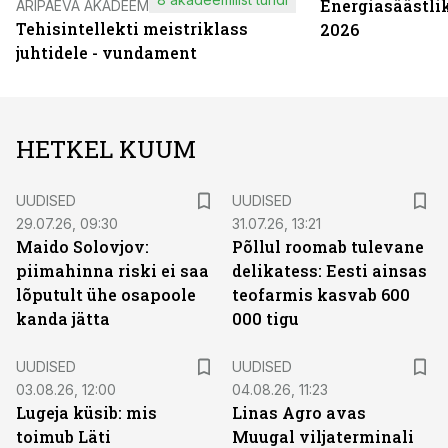
Energiasäästli
ÄRIPÄEVA AKADEEMIA
Tehisintellekti meistriklass
2026
juhtidele - vundament
HETKEL KUUM
UUDISED
UUDISED
29.07.26, 09:30
31.07.26, 13:21
Maido Solovjov:
Põllul roomab tulevane
piimahinna riski ei saa
delikatess: Eesti ainsas
lõputult ühe osapoole
teofarmis kasvab 600
kanda jätta
000 tigu
UUDISED
UUDISED
03.08.26, 12:00
04.08.26, 11:23
Lugeja küsib: mis
Linas Agro avas
toimub Läti
Muugal viljaterminali