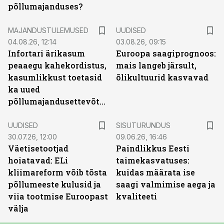
põllumajanduses?
MAJANDUSTULEMUSED
UUDISED
04.08.26, 12:14
03.08.26, 09:15
Infortari ärikasum
Euroopa saagiprognoos:
peaaegu kahekordistus,
mais langeb järsult,
kasumlikkust toetasid
õlikultuurid kasvavad
ka uued
põllumajandusettevõtted
ST
UUDISED
SISUTURUNDUS
30.07.26, 12:00
09.06.26, 16:46
Väetisetootjad
Paindlikkus Eesti
hoiatavad: ELi
taimekasvatuses:
kliimareform võib tõsta
kuidas määrata ise
põllumeeste kulusid ja
saagi valmimise aega ja
viia tootmise Euroopast
kvaliteeti
välja