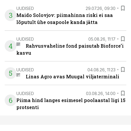
UUDISED
29.07.26, 09:30
3
Maido Solovjov: piimahinna riski ei saa
lõputult ühe osapoole kanda jätta
UUDISED
05.08.26, 11:17
4
Rahvusvaheline fond paisutab Bioforce’i
kasvu
UUDISED
04.08.26, 11:23
5
Linas Agro avas Muugal viljaterminali
UUDISED
03.08.26, 14:00
6
Piima hind langes esimesel poolaastal ligi 15
protsenti