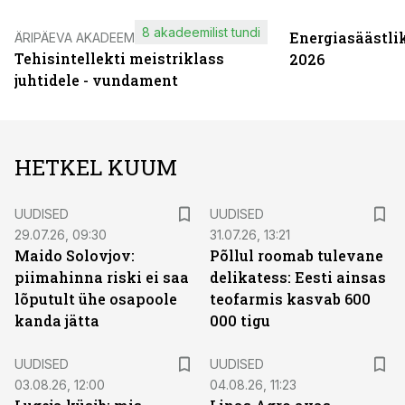
8 akadeemilist tundi
Energiasäästli
ÄRIPÄEVA AKADEEMIA
Tehisintellekti meistriklass
2026
juhtidele - vundament
HETKEL KUUM
UUDISED
UUDISED
29.07.26, 09:30
31.07.26, 13:21
Maido Solovjov:
Põllul roomab tulevane
piimahinna riski ei saa
delikatess: Eesti ainsas
lõputult ühe osapoole
teofarmis kasvab 600
kanda jätta
000 tigu
UUDISED
UUDISED
03.08.26, 12:00
04.08.26, 11:23