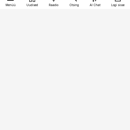
Menüü
Uudised
Raadio
Otsing
AI Chat
Logi sisse
Vana-Lõuna 39/1, 19094 Tallinn
(+372) 667 0111
pollumajandus@pollumajandus.ee
Telli
Reklaam
Firmast
Sisu kasutamisõigused
Ajakirjaniku
eetikakoodeks
Üldtingimused
Privaatsustingimused
Küpsiste poliitika
KKK
Eesti Meediaettevõtete
Eelistuste haldamine
Liit