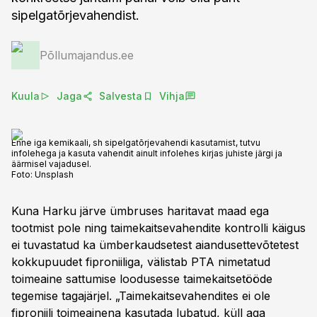
sipelgatõrjevahendist.
Põllumajandus.ee
Kuula
Jaga
Salvesta
Vihja
Enne iga kemikaali, sh sipelgatõrjevahendi kasutamist, tutvu
infolehega ja kasuta vahendit ainult infolehes kirjas juhiste järgi ja
äärmisel vajadusel.
Foto:
Unsplash
Kuna Harku järve ümbruses haritavat maad ega
tootmist pole ning taimekaitsevahendite kontrolli käigus
ei tuvastatud ka ümberkaudsetest aiandusettevõtetest
kokkupuudet fiproniiliga, välistab PTA nimetatud
toimeaine sattumise loodusesse taimekaitsetööde
tegemise tagajärjel. „Taimekaitsevahendites ei ole
fiproniili toimeainena kasutada lubatud, küll aga