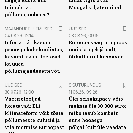
Lugeja küsib: mis
Linas Agro avas
toimub Läti
Muugal viljaterminali
põllumajanduses?
MAJANDUSTULEMUSED
UUDISED
04.08.26, 12:14
03.08.26, 09:15
Infortari ärikasum
Euroopa saagiprognoos:
peaaegu kahekordistus,
mais langeb järsult,
kasumlikkust toetasid
õlikultuurid kasvavad
ka uued
põllumajandusettevõtted
ST
UUDISED
SISUTURUNDUS
30.07.26, 12:00
11.06.26, 09:28
Väetisetootjad
Üks seisakupäev võib
hoiatavad: ELi
maksta üle 30 000 euro:
kliimareform võib tõsta
miks tasub kombain
põllumeeste kulusid ja
enne hooaega
viia tootmise Euroopast
põhjalikult üle vaadata