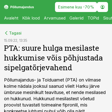
Esimene kuu -70%
Avaleht
Kõik lood
Arvamused
Galeriid
TOPid
Sisu
cebook
Tagasi
Twitter)
15.09.22, 13:35
PTA: suure hulga mesilaste
kedIn
hukkumise võis põhjustada
ail
sipelgatõrjevahend
k
Põllumajandus- ja Toiduamet (PTA) on viimase
kolme nädala jooksul saanud viielt Harku järve
ümbruse mesinikult teavituse, et nende mesilased
on hukkunud. Hukkunud mesilastest võetud
proovist tuvastati toimeaine fiproniil, mis
konkreetse juhtumi puhul võib olla pärit