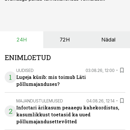
saagikoristuse algust kuni kahe nädala võrra
varasemaks tuua või hoopis hilisemaks lükata. Hästi
planeerides on tänu sellele võimalik saada ka saagi
eest turul kõrgemat hinda.
24H
72H
Nädal
ENIMLOETUD
UUDISED
03.08.26, 12:00
1
Lugeja küsib: mis toimub Läti
põllumajanduses?
MAJANDUSTULEMUSED
04.08.26, 12:14
Infortari ärikasum peaaegu kahekordistus,
2
kasumlikkust toetasid ka uued
põllumajandusettevõtted