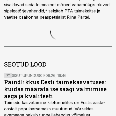
sisaldavad seda toimeainet mõned vabamüügis olevad
sipelgatõrjevahendid,“ selgitab PTA taimekaitse ja
väetise osakonna peaspetsialist Riina Pärtel.
SEOTUD LOOD
SISUTURUNDUS
09.06.26, 16:46
ST
Paindlikkus Eesti taimekasvatuses:
kuidas määrata ise saagi valmimise
aega ja kvaliteeti
Taimede kasvatamine kiletunnelites on Eestis aasta-
aastalt populaarsemaks muutunud. Võrreldes
avamaaga pakub tunnelilahendus võimalust