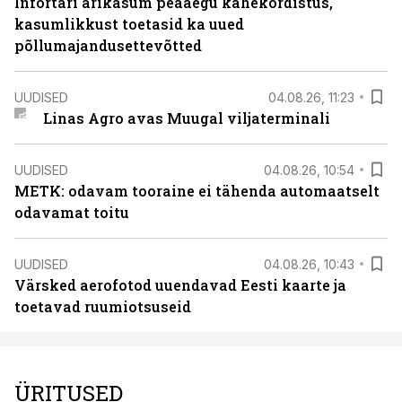
Infortari ärikasum peaaegu kahekordistus,
kasumlikkust toetasid ka uued
põllumajandusettevõtted
UUDISED
04.08.26, 11:23
Linas Agro avas Muugal viljaterminali
UUDISED
04.08.26, 10:54
METK: odavam tooraine ei tähenda automaatselt
odavamat toitu
UUDISED
04.08.26, 10:43
Värsked aerofotod uuendavad Eesti kaarte ja
toetavad ruumiotsuseid
ÜRITUSED