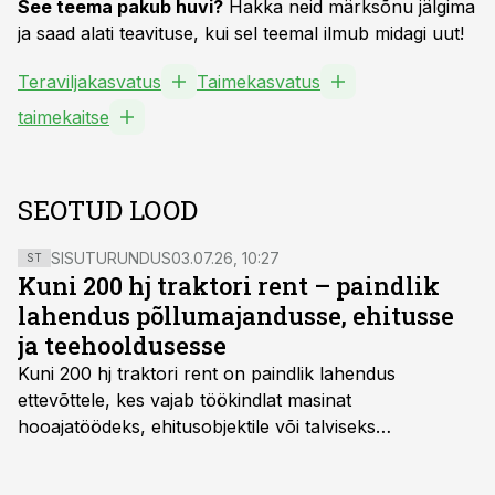
See teema pakub huvi?
Hakka neid märksõnu jälgima
ja saad alati teavituse, kui sel teemal ilmub midagi uut!
Teraviljakasvatus
Taimekasvatus
taimekaitse
SEOTUD LOOD
SISUTURUNDUS
03.07.26, 10:27
ST
Kuni 200 hj traktori rent – paindlik
lahendus põllumajandusse, ehitusse
ja teehooldusesse
Kuni 200 hj traktori rent
on paindlik lahendus
ettevõttele, kes vajab töökindlat masinat
hooajatöödeks, ehitusobjektile või talviseks
lumetõrjeks. Renditraktor kuni 200 hj aitab katta
hooajalisi töötippe, ootamatuid lisatöid või asendada