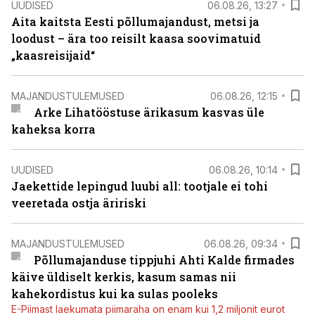
UUDISED
06.08.26, 13:27
Aita kaitsta Eesti põllumajandust, metsi ja
loodust – ära too reisilt kaasa soovimatuid
„kaasreisijaid“
MAJANDUSTULEMUSED
06.08.26, 12:15
Arke Lihatööstuse ärikasum kasvas üle
kaheksa korra
UUDISED
06.08.26, 10:14
Jaekettide lepingud luubi all: tootjale ei tohi
veeretada ostja äririski
MAJANDUSTULEMUSED
06.08.26, 09:34
Põllumajanduse tippjuhi Ahti Kalde firmades
käive üldiselt kerkis, kasum samas nii
kahekordistus kui ka sulas pooleks
E-Piimast laekumata piimaraha on enam kui 1,2 miljonit eurot