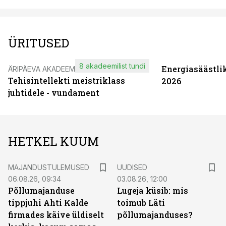
ÜRITUSED
8 akadeemilist tundi
Energiasäästli
ÄRIPÄEVA AKADEEMIA
Tehisintellekti meistriklass
2026
juhtidele - vundament
HETKEL KUUM
MAJANDUSTULEMUSED
UUDISED
06.08.26, 09:34
03.08.26, 12:00
Põllumajanduse
Lugeja küsib: mis
tippjuhi Ahti Kalde
toimub Läti
firmades käive üldiselt
põllumajanduses?