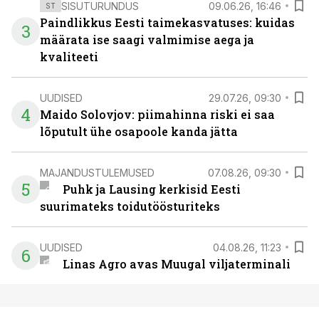
SISUTURUNDUS
09.06.26, 16:46
ST
Paindlikkus Eesti taimekasvatuses: kuidas
3
määrata ise saagi valmimise aega ja
kvaliteeti
UUDISED
29.07.26, 09:30
4
Maido Solovjov: piimahinna riski ei saa
lõputult ühe osapoole kanda jätta
MAJANDUSTULEMUSED
07.08.26, 09:30
5
Puhk ja Lausing kerkisid Eesti
suurimateks toidutöösturiteks
UUDISED
04.08.26, 11:23
6
Linas Agro avas Muugal viljaterminali