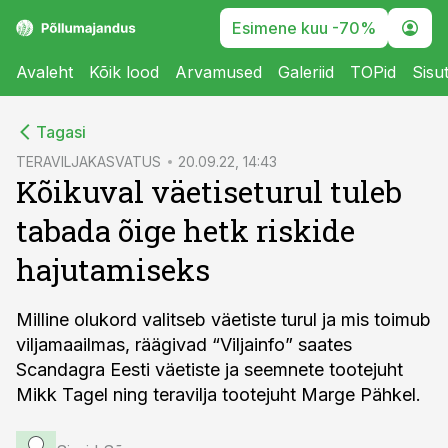
Esimene kuu -70%
Avaleht
Kõik lood
Arvamused
Galeriid
TOPid
Sisu
cebook
Tagasi
Twitter)
TERAVILJAKASVATUS
20.09.22, 14:43
Kõikuval väetiseturul tuleb
kedIn
tabada õige hetk riskide
ail
hajutamiseks
k
Milline olukord valitseb väetiste turul ja mis toimub
viljamaailmas, räägivad “Viljainfo” saates
Scandagra Eesti väetiste ja seemnete tootejuht
Mikk Tagel ning teravilja tootejuht Marge Pähkel.