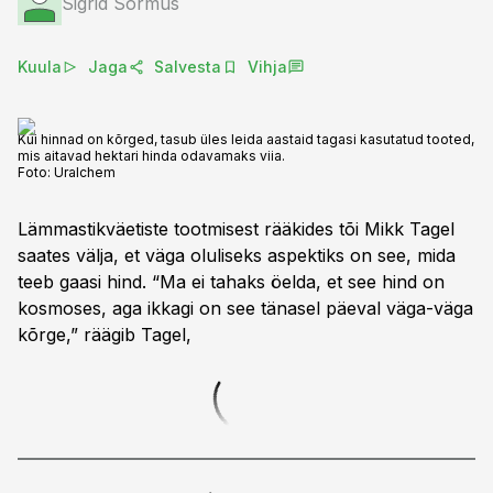
Sigrid Sõrmus
Kuula
Jaga
Salvesta
Vihja
Kui hinnad on kõrged, tasub üles leida aastaid tagasi kasutatud tooted,
mis aitavad hektari hinda odavamaks viia.
Foto:
Uralchem
Lämmastikväetiste tootmisest rääkides tõi Mikk Tagel
saates välja, et väga oluliseks aspektiks on see, mida
teeb gaasi hind. “Ma ei tahaks öelda, et see hind on
kosmoses, aga ikkagi on see tänasel päeval väga-väga
kõrge,” räägib Tagel,