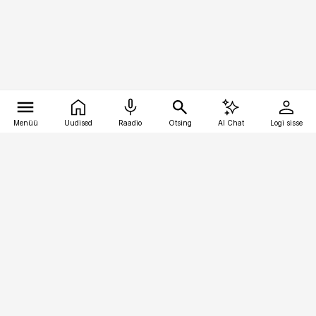
Menüü
Uudised
Raadio
Otsing
AI Chat
Logi sisse
Vana-Lõuna 39/1, 19094 Tallinn
(+372) 667 0111
pollumajandus@pollumajandus.ee
Telli
Reklaam
Firmast