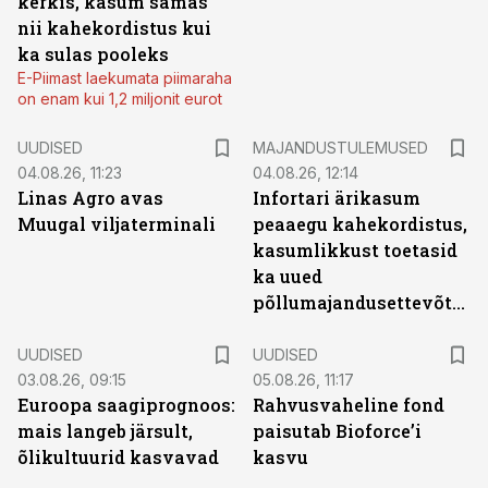
kerkis, kasum samas
nii kahekordistus kui
ka sulas pooleks
E-Piimast laekumata piimaraha
on enam kui 1,2 miljonit eurot
UUDISED
MAJANDUSTULEMUSED
04.08.26, 11:23
04.08.26, 12:14
Linas Agro avas
Infortari ärikasum
Muugal viljaterminali
peaaegu kahekordistus,
kasumlikkust toetasid
ka uued
põllumajandusettevõtted
UUDISED
UUDISED
03.08.26, 09:15
05.08.26, 11:17
Euroopa saagiprognoos:
Rahvusvaheline fond
mais langeb järsult,
paisutab Bioforce’i
õlikultuurid kasvavad
kasvu