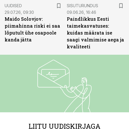
ST
UUDISED
SISUTURUNDUS
29.07.26, 09:30
09.06.26, 16:46
Maido Solovjov:
Paindlikkus Eesti
piimahinna riski ei saa
taimekasvatuses:
lõputult ühe osapoole
kuidas määrata ise
kanda jätta
saagi valmimise aega ja
kvaliteeti
LIITU UUDISKIRJAGA