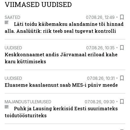
VIIMASED UUDISED
SAATED
07.08.26, 12:49
Läti toidu käibemaksu alandamine tõi hinnad
alla. Analüütik: riik teeb seal tugevat kontrolli
UUDISED
07.08.26, 10:35
Keskkonnaamet andis Järvamaal eriload kahe
karu küttimiseks
UUDISED
07.08.26, 10:31
Eluaseme kaaslaenust saab MES-i püsiv meede
MAJANDUSTULEMUSED
07.08.26, 09:30
Puhk ja Lausing kerkisid Eesti suurimateks
toidutöösturiteks