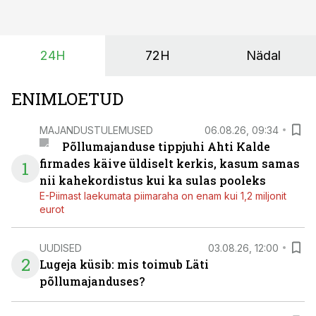
ajutiselt rivist välja langenud tehnikat, ja seda ilma suuri
investeeringuid tegemata. Baltic Agro masinarent tagab
vajaliku traktori ja lisavarustuse just siis, kui töömaht
24H
72H
Nädal
on suurim ning iga töötund on oluline.
ENIMLOETUD
MAJANDUSTULEMUSED
06.08.26, 09:34
Põllumajanduse tippjuhi Ahti Kalde
firmades käive üldiselt kerkis, kasum samas
1
nii kahekordistus kui ka sulas pooleks
E-Piimast laekumata piimaraha on enam kui 1,2 miljonit
eurot
UUDISED
03.08.26, 12:00
2
Lugeja küsib: mis toimub Läti
põllumajanduses?