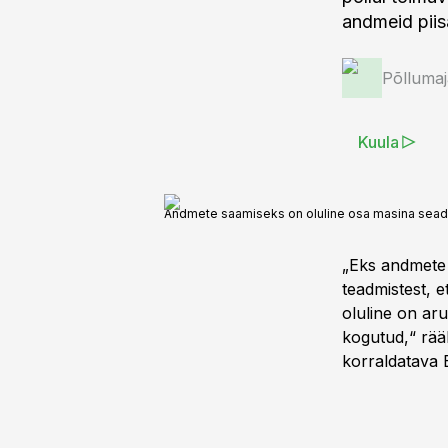
andmeid piisa
Põlluma
Kuula
Andmete saamiseks on oluline osa masina seadi
„Eks andmete l
teadmistest, 
oluline on ar
kogutud,“ rää
korraldatava 