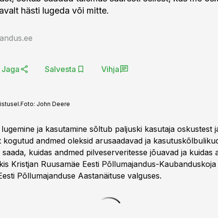
valt hästi lugeda või mitte.
jandus.ee
Jaga
Salvesta
Vihja
stusel.
Foto:
John Deere
ugemine ja kasutamine sõltub paljuski kasutaja oskustest ja
et kogutud andmed oleksid arusaadavad ja kasutuskõlbulik
u saada, kuidas andmed pilveserveritesse jõuavad ja kuida
kis Kristjan Ruusamäe Eesti Põllumajandus-Kaubanduskoja
Eesti Põllumajanduse Aastanäituse valguses.