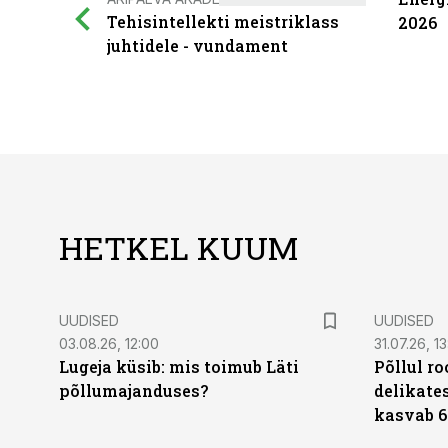
Tehisintellekti meistriklass
2026
juhtidele - vundament
HETKEL KUUM
UUDISED
UUDISED
03.08.26, 12:00
31.07.26, 13
Lugeja küsib: mis toimub Läti
Põllul r
põllumajanduses?
delikates
kasvab 6