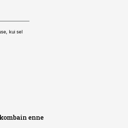
se, kui sel
b kombain enne