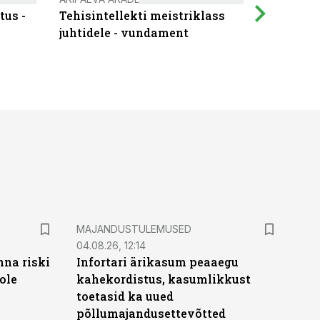
tus -
Tehisintellekti meistriklass
Muutuste
juhtidele - vundament
praktilis
MAJANDUSTULEMUSED
04.08.26, 12:14
nna riski
Infortari ärikasum peaaegu
ole
kahekordistus, kasumlikkust
toetasid ka uued
põllumajandusettevõtted