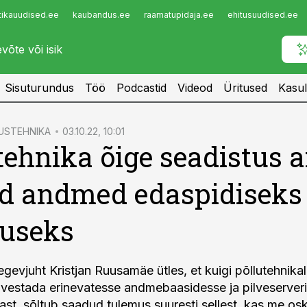
tikauudised.ee
kaubandus.ee
raamatupidaja.ee
ehitusuudised.ee
Infopank
Radar
Sisuturundus
Töö
Podcastid
Videod
Üritused
Kasul
USTEHNIKA
03.10.22, 10:01
tehnika õige seadistus 
d andmed edaspidiseks
vuseks
egevjuht Kristjan Ruusamäe ütles, et kuigi põllutehnika
vestada erinevatesse andmebaasidesse ja pilveserveri
vast, sõltub saadud tulemus suuresti sellest, kas me 