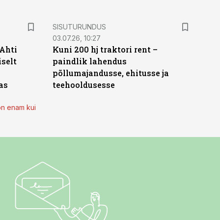
ST
SISUTURUNDUS
03.07.26, 10:27
 Ahti
Kuni 200 hj traktori rent –
iselt
paindlik lahendus
põllumajandusse, ehitusse ja
as
teehooldusesse
on enam kui