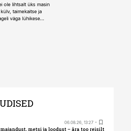
i ole lihtsalt üks masin
külv, taimekaitse ja
ageli väga lühikese
UDISED
06.08.26, 13:27
majandust, metsi ja loodust – ära too reisilt