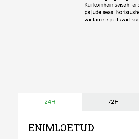
Kui kombain seisab, ei 
paljude seas. Koristusho
väetamine jaotuvad kuud
ajavahemiku jooksul – 
24H
72H
ENIMLOETUD