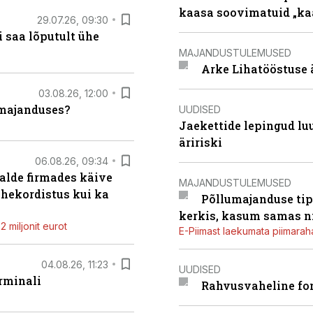
kaasa soovimatuid „kaa
29.07.26, 09:30
 saa lõputult ühe
MAJANDUSTULEMUSED
Arke Lihatööstuse 
03.08.26, 12:00
umajanduses?
UUDISED
Jaekettide lepingud luub
äririski
06.08.26, 09:34
alde firmades käive
MAJANDUSTULEMUSED
ahekordistus kui ka
Põllumajanduse tip
kerkis, kasum samas ni
 miljonit eurot
E-Piimast laekumata piimaraha
04.08.26, 11:23
UUDISED
rminali
Rahvusvaheline fon