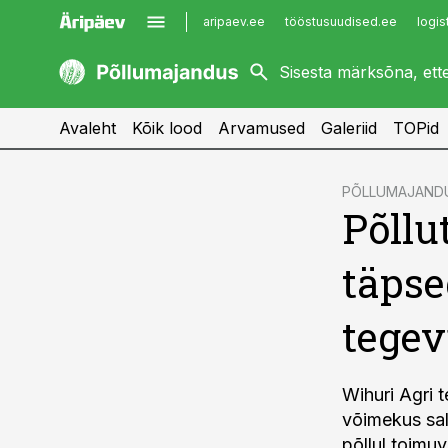
aripaev.ee
tööstusuudised.ee
logis
kaubandus.ee
imelineajalugu.ee
kinnisvarauudised.ee
imelineteadus.ee
Avaleht
Kõik lood
Arvamused
Galeriid
TOPid
cebook
PÕLLUMAJAND
Põllu
Twitter)
kedIn
täpse
ail
tege
k
Wihuri Agri t
võimekus sal
põllul toimu