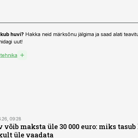
kub huvi?
Hakka neid märksõnu jälgima ja saad alati teavitu
idagi uut!
tehnika
6.26, 09:28
 võib maksta üle 30 000 euro: miks tasu
kult üle vaadata