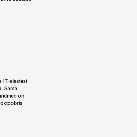
 IT-alastest
ud. Sama
s andmed on
 oktoobris