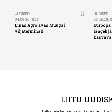
UUDISED
UUDISED
04.08.26, 11:23
03.08.26, 0
Linas Agro avas Muugal
Euroopa 
viljaterminali
langeb jä
kasvava
LIITU UUDIS
Telli uudiskiri ning saad oma postkas