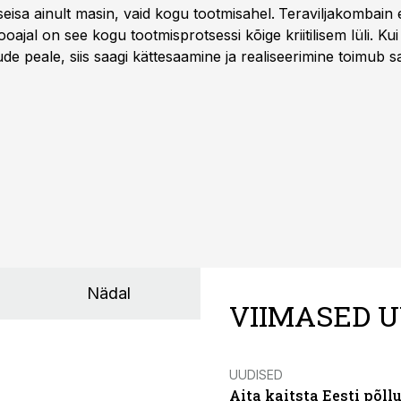
seisa ainult masin, vaid kogu tootmisahel.
Teraviljakombain e
oajal on see kogu tootmisprotsessi kõige kriitilisem lüli. Kui 
e peale, siis saagi kättesaamine ja realiseerimine toimub s
kõigest 2-4 nädalaga.
Nädal
VIIMASED U
UUDISED
Aita kaitsta Eesti põllu