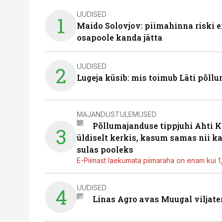
UUDISED
1
Maido Solovjov: piimahinna riski ei
osapoole kanda jätta
UUDISED
2
Lugeja küsib: mis toimub Läti põll
MAJANDUSTULEMUSED
Põllumajanduse tippjuhi Ahti K
3
üldiselt kerkis, kasum samas nii k
sulas pooleks
E-Piimast laekumata piimaraha on enam kui 1,2
UUDISED
4
Linas Agro avas Muugal viljate