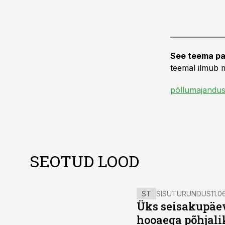
See teema pa
teemal ilmub m
põllumajandus
SEOTUD LOOD
ST
SISUTURUNDUS
11.0
Üks seisakupäev
hooaega põhjali