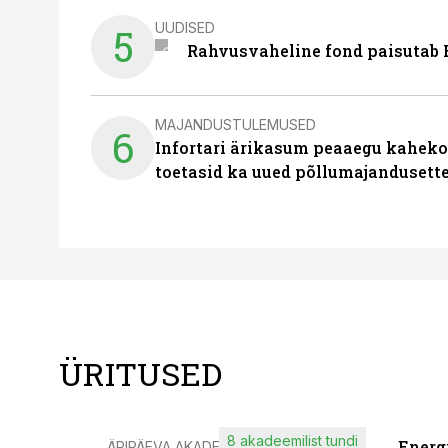
UUDISED
5
Rahvusvaheline fond paisutab B
MAJANDUSTULEMUSED
6
Infortari ärikasum peaaegu kaheko
toetasid ka uued põllumajandusett
ÜRITUSED
8 akadeemilist tundi
Energ
ÄRIPÄEVA AKADEEMIA