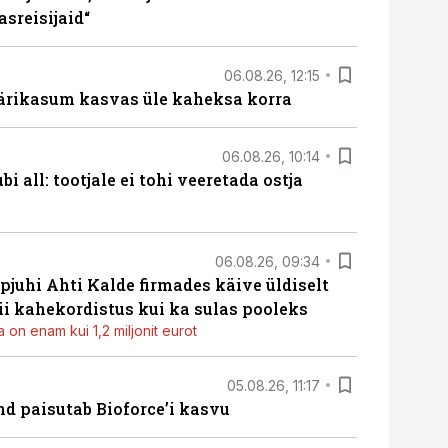
sreisijaid“
06.08.26, 12:15
ärikasum kasvas üle kaheksa korra
06.08.26, 10:14
i all: tootjale ei tohi veeretada ostja
06.08.26, 09:34
pjuhi Ahti Kalde firmades käive üldiselt
i kahekordistus kui ka sulas pooleks
 on enam kui 1,2 miljonit eurot
05.08.26, 11:17
d paisutab Bioforce’i kasvu