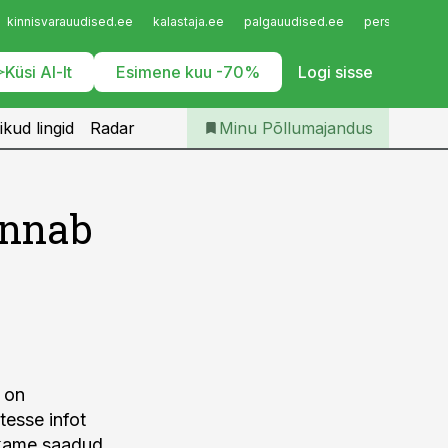
Iseteenindus
kinnisvarauudised.ee
kalastaja.ee
palgauudised.ee
personaliuudi
Telli Põllumajandus
Küsi AI-lt
Esimene kuu -70%
Logi sisse
ikud lingid
Radar
Minu Põllumajandus
annab
l on
tesse infot
oskame saadud