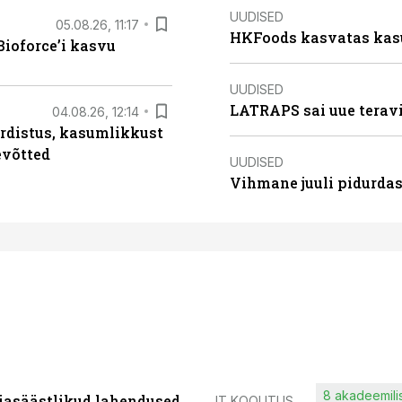
UUDISED
05.08.26, 11:17
HKFoods kasvatas kas
ioforce’i kasvu
UUDISED
LATRAPS sai uue teravi
04.08.26, 12:14
rdistus, kasumlikkust
evõtted
UUDISED
Vihmane juuli pidurdas
8 akadeemilis
iasäästlikud lahendused
IT KOOLITUS