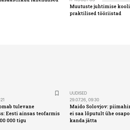
Muutuste juhtimise kooli
praktilised tööriistad
UUDISED
:21
29.07.26, 09:30
oomab tulevane
Maido Solovjov: piimahi
s: Eesti ainsas teofarmis
ei saa lõputult ühe osapo
00 000 tigu
kanda jätta