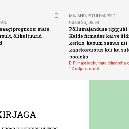
MAJANDUSTULEMUSED
9:15
06.08.26, 09:34
saagiprognoos: mais
Põllumajanduse tippjuhi
rsult, õlikultuurid
Kalde firmades käive üld
d
kerkis, kasum samas nii
kahekordistus kui ka sul
pooleks
E-Piimast laekumata piimaraha 
1,2 miljonit eurot
KIRJAGA
ti päeva olulisemad uudised.