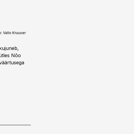
o:
Vallo Kruuser
 kujuneb,
 ütles Nõo
väärtusega