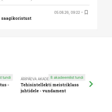
05.08.26, 09:22
 saagikoristust
t tundi
8 akadeemilist tundi
ÄRIPÄEVA AKADEEMIA
IT KOOLIT
tus -
Tehisintellekti meistriklass
Muutuste
juhtidele - vundament
praktilis