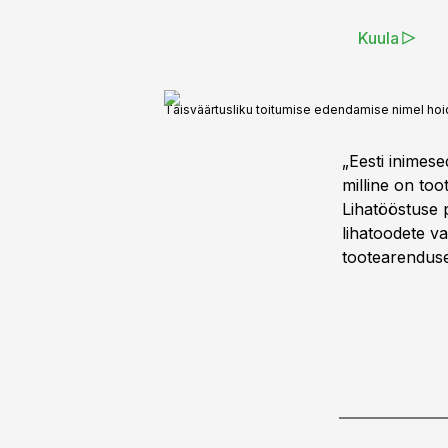
Kuula
Täisväärtusliku toitumise edendamise nimel hoidu
„Eesti inimese
milline on too
Lihatööstuse
lihatoodete va
tootearenduses