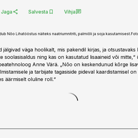
Jaga
Salvesta
Vihja
b Nõo Lihatööstus näiteks naatriumnitriti, palmiõli ja soja kasutamisest.
Fot
d jälgivad väga hoolikalt, mis pakendil kirjas, ja otsustavaks
te soolasisaldus ning kas on kasutatud lisaaineid või mitte,“
 peatehnoloog Anne Värä. „Nõo on keskendunud kõrge lisa
lmistamisele ja tarbijate tagasiside pideval kaardistamisel on
 äärmiselt oluline roll.“