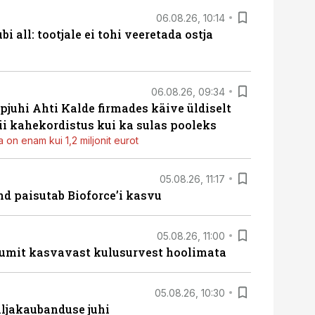
06.08.26, 10:14
i all: tootjale ei tohi veeretada ostja
06.08.26, 09:34
pjuhi Ahti Kalde firmades käive üldiselt
i kahekordistus kui ka sulas pooleks
 on enam kui 1,2 miljonit eurot
05.08.26, 11:17
d paisutab Bioforce’i kasvu
05.08.26, 11:00
umit kasvavast kulusurvest hoolimata
05.08.26, 10:30
ljakaubanduse juhi