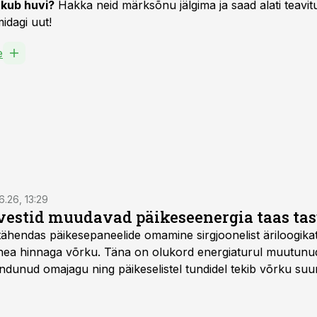
kub huvi?
Hakka neid märksõnu jälgima ja saad alati teavitu
idagi uut!
e
6.26, 13:29
vestid muudavad päikeseenergia taas ta
tähendas päikesepaneelide omamine sirgjoonelist äriloogikat:
 hea hinnaga võrku. Täna on olukord energiaturul muutunu
ndunud omajagu ning päikeselistel tundidel tekib võrku suu
ks või isegi negatiivseks. Seetõttu on akusalvestid muutuma
e jaoks üheks olulisemaks investeeringuks energialahendus