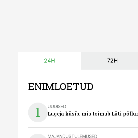
24H
72H
ENIMLOETUD
UUDISED
1
Lugeja küsib: mis toimub Läti põll
MAJANDUSTULEMUSED