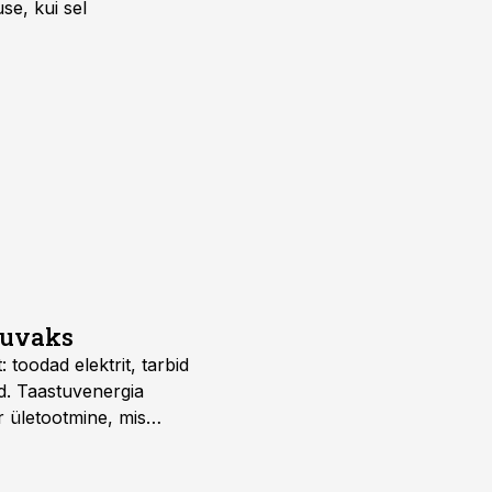
se, kui sel
suvaks
 toodad elektrit, tarbid
d. Taastuvenergia
r ületootmine, mis
s nii ehitus- kui ka
tes.