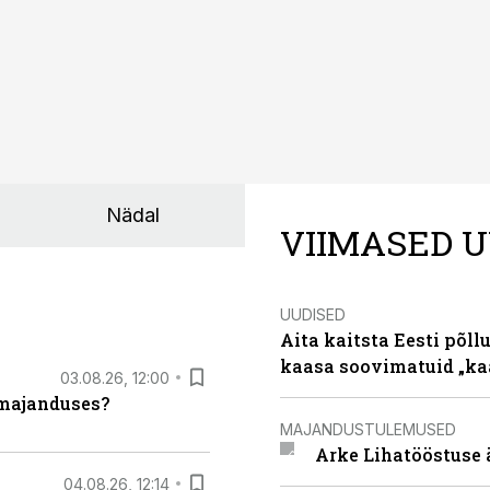
Nädal
VIIMASED U
UUDISED
Aita kaitsta Eesti põllu
kaasa soovimatuid „kaa
03.08.26, 12:00
umajanduses?
MAJANDUSTULEMUSED
Arke Lihatööstuse 
04.08.26, 12:14