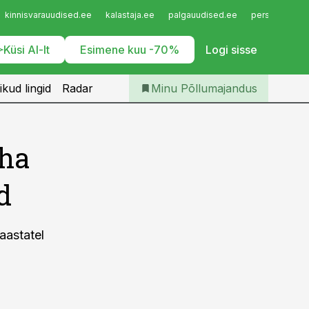
Iseteenindus
kinnisvarauudised.ee
kalastaja.ee
palgauudised.ee
personaliuudi
Telli Põllumajandus
Küsi AI-lt
Esimene kuu -70%
Logi sisse
ikud lingid
Radar
Minu Põllumajandus
äha
d
aastatel