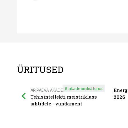
ÜRITUSED
8 akadeemilist tundi
Energ
ÄRIPÄEVA AKADEEMIA
Tehisintellekti meistriklass
2026
juhtidele - vundament