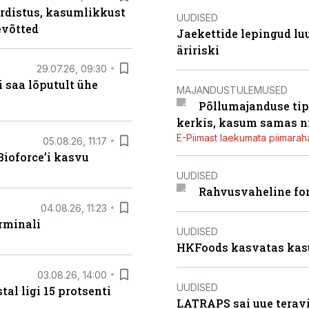
rdistus, kasumlikkust
UUDISED
evõtted
Jaekettide lepingud luub
äririski
29.07.26, 09:30
 saa lõputult ühe
MAJANDUSTULEMUSED
Põllumajanduse tip
kerkis, kasum samas ni
E-Piimast laekumata piimaraha
05.08.26, 11:17
ioforce’i kasvu
UUDISED
Rahvusvaheline fon
04.08.26, 11:23
rminali
UUDISED
HKFoods kasvatas kas
03.08.26, 14:00
UUDISED
al ligi 15 protsenti
LATRAPS sai uue teravi