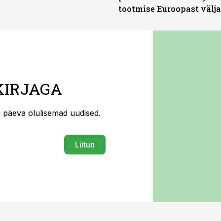
tootmise Euroopast välja
KIRJAGA
ti päeva olulisemad uudised.
Liitun