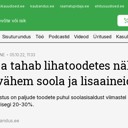
tikauudised.ee
kaubandus.ee
raamatupidaja.ee
ehitusuudised.ee
Infopank
Radar
Sisuturundus
Töö
Podcastid
Videod
Üritused
Kasul
NE
05.10.22, 11:33
ja tahab lihatoodetes n
vähem soola ja lisaainei
tus on paljude toodete puhul soolasisaldust viimastel 
isegi 20-30%.
jandus.ee