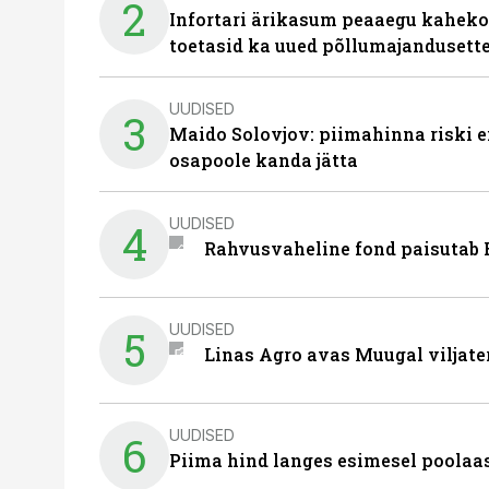
2
Infortari ärikasum peaaegu kaheko
toetasid ka uued põllumajandusett
UUDISED
3
Maido Solovjov: piimahinna riski ei
osapoole kanda jätta
UUDISED
4
Rahvusvaheline fond paisutab B
UUDISED
5
Linas Agro avas Muugal viljate
UUDISED
6
Piima hind langes esimesel poolaast