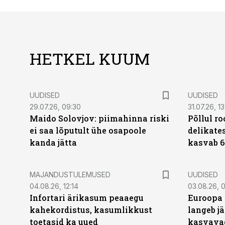
HETKEL KUUM
UUDISED
UUDISED
29.07.26, 09:30
31.07.26, 13
Maido Solovjov: piimahinna riski
Põllul r
ei saa lõputult ühe osapoole
delikates
kanda jätta
kasvab 6
MAJANDUSTULEMUSED
UUDISED
04.08.26, 12:14
03.08.26, 0
Infortari ärikasum peaaegu
Euroopa 
kahekordistus, kasumlikkust
langeb jä
toetasid ka uued
kasvava