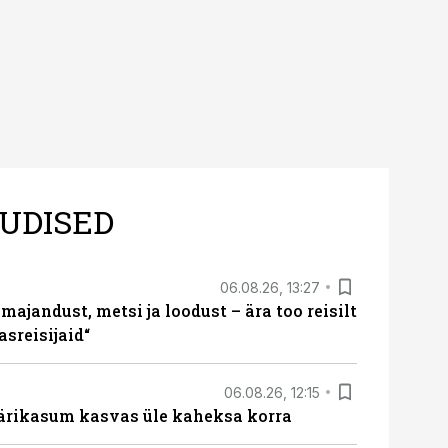
UDISED
06.08.26, 13:27
majandust, metsi ja loodust – ära too reisilt
sreisijaid“
06.08.26, 12:15
ärikasum kasvas üle kaheksa korra