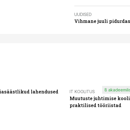
UUDISED
Vihmane juuli pidurdas
8 akadeemilis
iasäästlikud lahendused
IT KOOLITUS
Muutuste juhtimise kooli
praktilised tööriistad