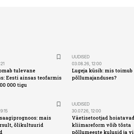
UUDISED
:21
03.08.26, 12:00
oomab tulevane
Lugeja küsib: mis toimub 
s: Eesti ainsas teofarmis
põllumajanduses?
00 000 tigu
UUDISED
9:15
30.07.26, 12:00
saagiprognoos: mais
Väetisetootjad hoiatavad
rsult, õlikultuurid
kliimareform võib tõsta
d
põllumeeste kulusid ja vi