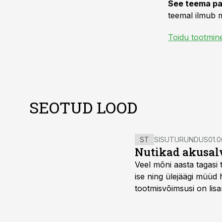
See teema pa
teemal ilmub m
Toidu tootmin
SEOTUD LOOD
ST
SISUTURUNDUS
01.0
Nutikad akusal
Veel mõni aasta tagasi 
ise ning ülejäägi müüd
tootmisvõimsusi on lisa
surub börsihinna madala
põllumajandusettevõtet