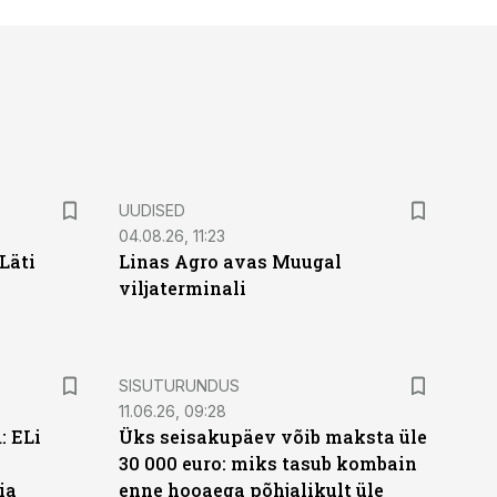
UUDISED
04.08.26, 11:23
Läti
Linas Agro avas Muugal
viljaterminali
ST
SISUTURUNDUS
11.06.26, 09:28
: ELi
Üks seisakupäev võib maksta üle
30 000 euro: miks tasub kombain
ia
enne hooaega põhjalikult üle