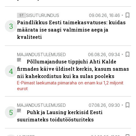
SISUTURUNDUS
09.06.26, 16:46
ST
Paindlikkus Eesti taimekasvatuses: kuidas
3
määrata ise saagi valmimise aega ja
kvaliteeti
MAJANDUSTULEMUSED
06.08.26, 09:34
Põllumajanduse tippjuhi Ahti Kalde
firmades käive üldiselt kerkis, kasum samas
4
nii kahekordistus kui ka sulas pooleks
E-Piimast laekumata piimaraha on enam kui 1,2 miljonit
eurot
MAJANDUSTULEMUSED
07.08.26, 09:30
5
Puhk ja Lausing kerkisid Eesti
suurimateks toidutöösturiteks