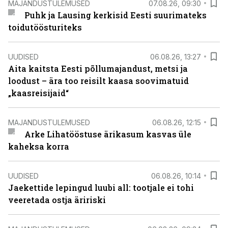
MAJANDUSTULEMUSED
07.08.26, 09:30
Puhk ja Lausing kerkisid Eesti suurimateks
toidutöösturiteks
UUDISED
06.08.26, 13:27
Aita kaitsta Eesti põllumajandust, metsi ja
loodust – ära too reisilt kaasa soovimatuid
„kaasreisijaid“
MAJANDUSTULEMUSED
06.08.26, 12:15
Arke Lihatööstuse ärikasum kasvas üle
kaheksa korra
UUDISED
06.08.26, 10:14
Jaekettide lepingud luubi all: tootjale ei tohi
veeretada ostja äririski