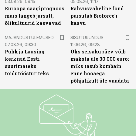
03.08.26, 09:15
05.08.26, 11:17
Euroopa saagiprognoos:
Rahvusvaheline fond
mais langeb järsult,
paisutab Bioforce’i
õlikultuurid kasvavad
kasvu
ST
MAJANDUSTULEMUSED
SISUTURUNDUS
07.08.26, 09:30
11.06.26, 09:28
Puhk ja Lausing
Üks seisakupäev võib
kerkisid Eesti
maksta üle 30 000 euro:
suurimateks
miks tasub kombain
toidutöösturiteks
enne hooaega
põhjalikult üle vaadata