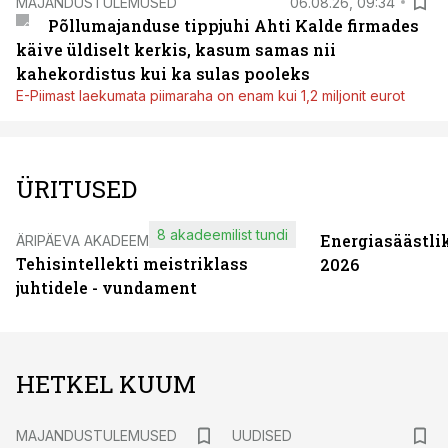
MAJANDUSTULEMUSED
06.08.26, 09:34
Põllumajanduse tippjuhi Ahti Kalde firmades
käive üldiselt kerkis, kasum samas nii
kahekordistus kui ka sulas pooleks
E-Piimast laekumata piimaraha on enam kui 1,2 miljonit eurot
ÜRITUSED
8 akadeemilist tundi
Energiasäästli
ÄRIPÄEVA AKADEEMIA
Tehisintellekti meistriklass
2026
juhtidele - vundament
HETKEL KUUM
MAJANDUSTULEMUSED
UUDISED