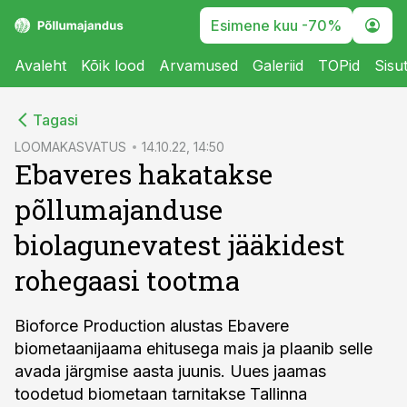
Esimene kuu -70%
Avaleht
Kõik lood
Arvamused
Galeriid
TOPid
Sisu
cebook
Tagasi
Twitter)
LOOMAKASVATUS
14.10.22, 14:50
Ebaveres hakatakse
kedIn
põllumajanduse
ail
biolagunevatest jääkidest
k
rohegaasi tootma
Bioforce Production alustas Ebavere
biometaanijaama ehitusega mais ja plaanib selle
avada järgmise aasta juunis. Uues jaamas
toodetud biometaan tarnitakse Tallinna