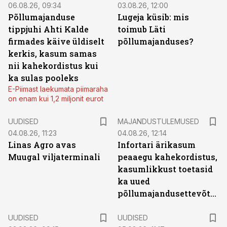
06.08.26, 09:34
03.08.26, 12:00
Põllumajanduse
Lugeja küsib: mis
tippjuhi Ahti Kalde
toimub Läti
firmades käive üldiselt
põllumajanduses?
kerkis, kasum samas
nii kahekordistus kui
ka sulas pooleks
E-Piimast laekumata piimaraha
on enam kui 1,2 miljonit eurot
UUDISED
MAJANDUSTULEMUSED
04.08.26, 11:23
04.08.26, 12:14
Linas Agro avas
Infortari ärikasum
Muugal viljaterminali
peaaegu kahekordistus,
kasumlikkust toetasid
ka uued
põllumajandusettevõtted
UUDISED
UUDISED