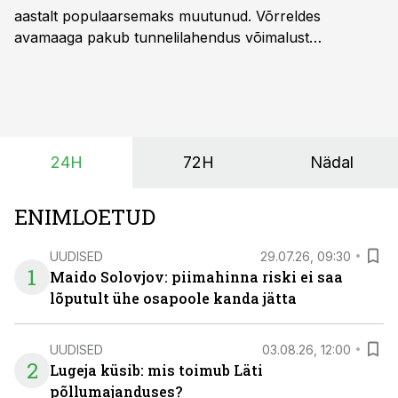
aastalt populaarsemaks muutunud. Võrreldes
avamaaga pakub tunnelilahendus võimalust
saagikoristuse algust kuni kahe nädala võrra
varasemaks tuua või hoopis hilisemaks lükata. Hästi
planeerides on tänu sellele võimalik saada ka saagi
eest turul kõrgemat hinda.
24H
72H
Nädal
ENIMLOETUD
UUDISED
29.07.26, 09:30
1
Maido Solovjov: piimahinna riski ei saa
lõputult ühe osapoole kanda jätta
UUDISED
03.08.26, 12:00
2
Lugeja küsib: mis toimub Läti
põllumajanduses?