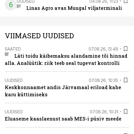
UUDISED
04.08.26, 11:23
6
Linas Agro avas Muugal viljaterminali
VIIMASED UUDISED
SAATED
07.08.26, 12:49
Läti toidu käibemaksu alandamine tõi hinnad
alla. Analüütik: riik teeb seal tugevat kontrolli
UUDISED
07.08.26, 10:35
Keskkonnaamet andis Järvamaal eriload kahe
karu küttimiseks
UUDISED
07.08.26, 10:31
Eluaseme kaaslaenust saab MES-i püsiv meede