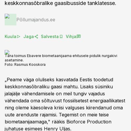
keskkonnasõbralike gaasibusside tanklatesse.
Põllumajandus.ee
Kuula
Jaga
Salvesta
Vihja
Täna toimus Ebavere biometaanijaama ehitusele pidulik nurgakivi
asetamine.
Foto:
Rasmus Kooskora
„Peame väga oluliseks kasvatada Eestis toodetud
keskkonnasõbraliku gaasi mahtu. Lisaks süsiniku
jalajälje vähendamisele on meil tungiv vajadus
vähendada oma sõltuvust fossiilsetest energiaallikatest
ning oleme käesoleva kriisi valguses kiirendanud oma
uute arenduste rajamisi. Tegemist on meie teise
biometaanijaamaga," rääkis Bioforce Production
juhatuse esimees Henry Uljas.