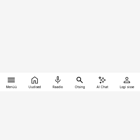
Menüü
Uudised
Raadio
Otsing
AI Chat
Logi sisse
Vana-Lõuna 39/1, 19094 Tallinn
(+372) 667 0111
pollumajandus@pollumajandus.ee