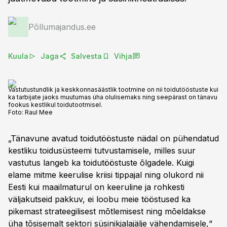
Põllumajandus.ee
Kuula
Jaga
Salvesta
Vihja
Vastutustundlik ja keskkonnasäästlik tootmine on nii toidutööstuste kui
ka tarbijate jaoks muutumas üha olulisemaks ning seepärast on tänavu
fookus kestlikul toidutootmisel.
Foto:
Raul Mee
„Tänavune avatud toidutööstuste nädal on pühendatud
kestliku toidusüsteemi tutvustamisele, milles suur
vastutus langeb ka toidutööstuste õlgadele. Kuigi
elame mitme keerulise kriisi tippajal ning olukord nii
Eesti kui maailmaturul on keeruline ja rohkesti
väljakutseid pakkuv, ei loobu meie tööstused ka
pikemast strateegilisest mõtlemisest ning mõeldakse
üha tõsisemalt sektori süsinikjalajälje vähendamisele,“