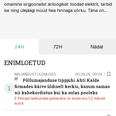
omamine sirgjoonelist äriloogikat: toodad elektrit, tarbid
ise ning ülejäägi müüd hea hinnaga võrku. Täna on
olukord energiaturul muutunud. Taastuvenergia
tootmisvõimsusi on lisandunud omajagu ning
päikeselistel tundidel tekib võrku suur ületootmine, mis
surub börsihinna madalaks või isegi negatiivseks.
Seetõttu on akusalvestid muutumas nii ehitus- kui ka
24H
72H
Nädal
põllumajandusettevõtete jaoks üheks olulisemaks
investeeringuks energialahendustes.
ENIMLOETUD
MAJANDUSTULEMUSED
06.08.26, 09:34
Põllumajanduse tippjuhi Ahti Kalde
firmades käive üldiselt kerkis, kasum samas
1
nii kahekordistus kui ka sulas pooleks
E-Piimast laekumata piimaraha on enam kui 1,2 miljonit
eurot