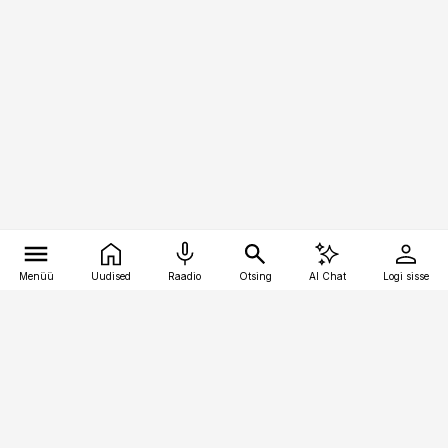
Menüü
Uudised
Raadio
Otsing
AI Chat
Logi sisse
Vana-Lõuna 39/1, 19094 Tallinn
(+372) 667 0111
pollumajandus@pollumajandus.ee