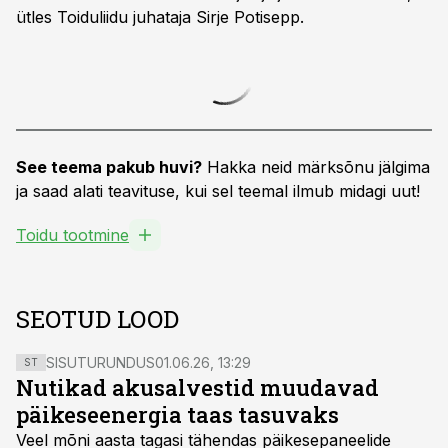
ütles Toiduliidu juhataja Sirje Potisepp.
See teema pakub huvi?
Hakka neid märksõnu jälgima
ja saad alati teavituse, kui sel teemal ilmub midagi uut!
Toidu tootmine
SEOTUD LOOD
SISUTURUNDUS
01.06.26, 13:29
ST
Nutikad akusalvestid muudavad
päikeseenergia taas tasuvaks
Veel mõni aasta tagasi tähendas päikesepaneelide