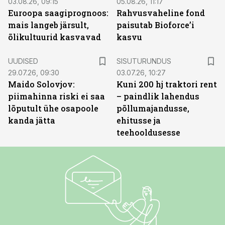
03.08.26, 09:15
05.08.26, 11:17
Euroopa saagiprognoos:
Rahvusvaheline fond
mais langeb järsult,
paisutab Bioforce’i
õlikultuurid kasvavad
kasvu
ST
UUDISED
SISUTURUNDUS
29.07.26, 09:30
03.07.26, 10:27
Maido Solovjov:
Kuni 200 hj traktori rent
piimahinna riski ei saa
– paindlik lahendus
lõputult ühe osapoole
põllumajandusse,
kanda jätta
ehitusse ja
teehooldusesse