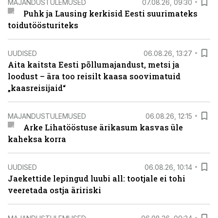
MAJANDUSTULEMUSED
07.08.26, 09:30
Puhk ja Lausing kerkisid Eesti suurimateks
toidutöösturiteks
UUDISED
06.08.26, 13:27
Aita kaitsta Eesti põllumajandust, metsi ja
loodust – ära too reisilt kaasa soovimatuid
„kaasreisijaid“
MAJANDUSTULEMUSED
06.08.26, 12:15
Arke Lihatööstuse ärikasum kasvas üle
kaheksa korra
UUDISED
06.08.26, 10:14
Jaekettide lepingud luubi all: tootjale ei tohi
veeretada ostja äririski