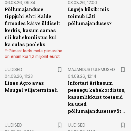
06.08.26, 09:34
03.08.26, 12:00
Põllumajanduse
Lugeja küsib: mis
tippjuhi Ahti Kalde
toimub Läti
firmades käive üldiselt
põllumajanduses?
kerkis, kasum samas
nii kahekordistus kui
ka sulas pooleks
E-Piimast laekumata piimaraha
on enam kui 1,2 miljonit eurot
UUDISED
MAJANDUSTULEMUSED
04.08.26, 11:23
04.08.26, 12:14
Linas Agro avas
Infortari ärikasum
Muugal viljaterminali
peaaegu kahekordistus,
kasumlikkust toetasid
ka uued
põllumajandusettevõtted
UUDISED
UUDISED