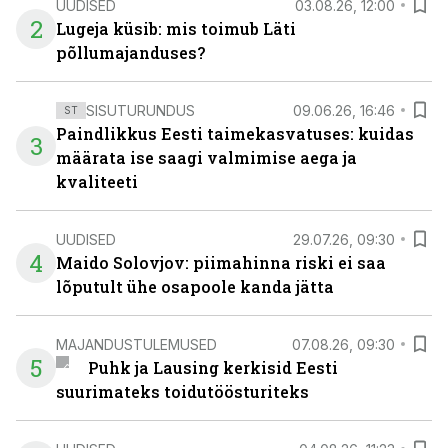
UUDISED
03.08.26, 12:00
2
Lugeja küsib: mis toimub Läti
põllumajanduses?
SISUTURUNDUS
09.06.26, 16:46
ST
Paindlikkus Eesti taimekasvatuses: kuidas
3
määrata ise saagi valmimise aega ja
kvaliteeti
UUDISED
29.07.26, 09:30
4
Maido Solovjov: piimahinna riski ei saa
lõputult ühe osapoole kanda jätta
MAJANDUSTULEMUSED
07.08.26, 09:30
5
Puhk ja Lausing kerkisid Eesti
suurimateks toidutöösturiteks