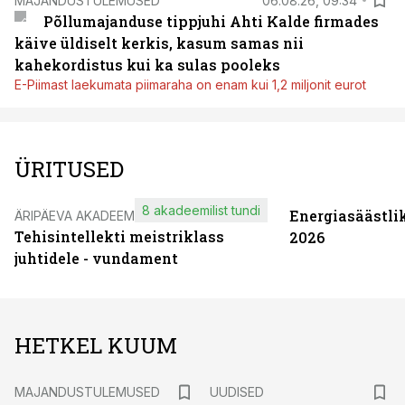
MAJANDUSTULEMUSED
06.08.26, 09:34
Põllumajanduse tippjuhi Ahti Kalde firmades
käive üldiselt kerkis, kasum samas nii
kahekordistus kui ka sulas pooleks
E-Piimast laekumata piimaraha on enam kui 1,2 miljonit eurot
ÜRITUSED
8 akadeemilist tundi
Energiasäästli
ÄRIPÄEVA AKADEEMIA
Tehisintellekti meistriklass
2026
juhtidele - vundament
HETKEL KUUM
MAJANDUSTULEMUSED
UUDISED