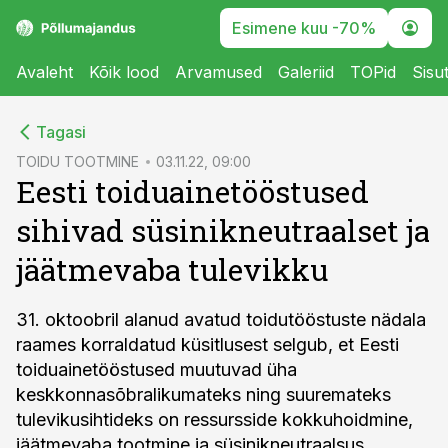
Esimene kuu -70%
Avaleht
Kõik lood
Arvamused
Galeriid
TOPid
Sisu
cebook
Tagasi
Twitter)
TOIDU TOOTMINE
03.11.22, 09:00
Eesti toiduainetööstused
kedIn
sihivad süsinikneutraalset ja
ail
jäätmevaba tulevikku
k
31. oktoobril alanud avatud toidutööstuste nädala
raames korraldatud küsitlusest selgub, et Eesti
toiduainetööstused muutuvad üha
keskkonnasõbralikumateks ning suuremateks
tulevikusihtideks on ressursside kokkuhoidmine,
jäätmevaba tootmine ja süsinikneutraalsus.