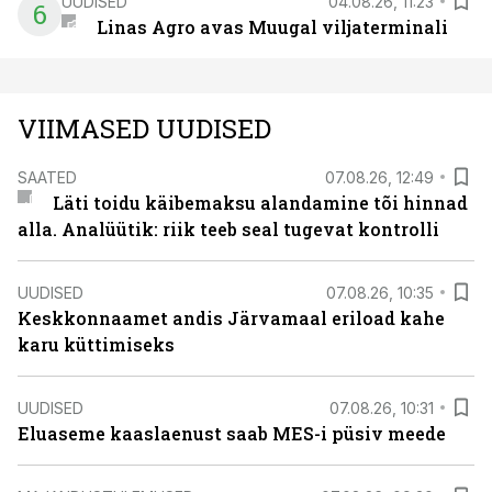
UUDISED
04.08.26, 11:23
6
Linas Agro avas Muugal viljaterminali
VIIMASED UUDISED
SAATED
07.08.26, 12:49
Läti toidu käibemaksu alandamine tõi hinnad
alla. Analüütik: riik teeb seal tugevat kontrolli
UUDISED
07.08.26, 10:35
Keskkonnaamet andis Järvamaal eriload kahe
karu küttimiseks
UUDISED
07.08.26, 10:31
Eluaseme kaaslaenust saab MES-i püsiv meede