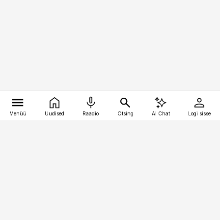
Menüü
Uudised
Raadio
Otsing
AI Chat
Logi sisse
Vana-Lõuna 39/1, 19094 Tallinn
(+372) 667 0111
pollumajandus@pollumajandus.ee
Telli
Reklaam