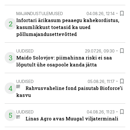
MAJANDUSTULEMUSED
04.08.26, 12:14
Infortari ärikasum peaaegu kahekordistus,
2
kasumlikkust toetasid ka uued
põllumajandusettevõtted
UUDISED
29.07.26, 09:30
3
Maido Solovjov: piimahinna riski ei saa
lõputult ühe osapoole kanda jätta
UUDISED
05.08.26, 11:17
4
Rahvusvaheline fond paisutab Bioforce’i
kasvu
UUDISED
04.08.26, 11:23
5
Linas Agro avas Muugal viljaterminali