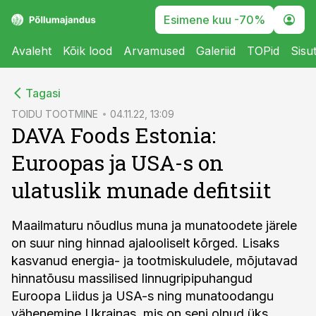
Esimene kuu -70%
Avaleht
Kõik lood
Arvamused
Galeriid
TOPid
Sisu
cebook
Tagasi
Twitter)
TOIDU TOOTMINE
04.11.22, 13:09
DAVA Foods Estonia:
kedIn
Euroopas ja USA-s on
ail
ulatuslik munade defitsiit
k
Maailmaturu nõudlus muna ja munatoodete järele
on suur ning hinnad ajalooliselt kõrged. Lisaks
kasvanud energia- ja tootmiskuludele, mõjutavad
hinnatõusu massilised linnugripipuhangud
Euroopa Liidus ja USA-s ning munatoodangu
vähenemine Ukrainas, mis on seni olnud üks