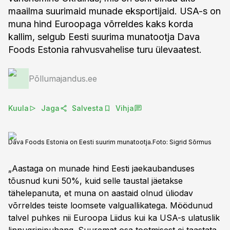
maailma suurimaid munade eksportijaid. USA-s on
muna hind Euroopaga võrreldes kaks korda
kallim, selgub Eesti suurima munatootja Dava
Foods Estonia rahvusvahelise turu ülevaatest.
Põllumajandus.ee
Kuula
Jaga
Salvesta
Vihja
Dava Foods Estonia on Eesti suurim munatootja.
Foto:
Sigrid Sõrmus
„Aastaga on munade hind Eesti jaekaubanduses
tõusnud kuni 50%, kuid selle taustal jäetakse
tähelepanuta, et muna on aastaid olnud üliodav
võrreldes teiste loomsete valguallikatega. Möödunud
talvel puhkes nii Euroopa Liidus kui ka USA-s ulatuslik