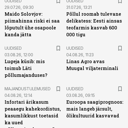
UUDISED
UUDISED
29.07.26, 09:30
31.07.26, 13:21
Maido Solovjov:
Põllul roomab tulevane
piimahinna riski ei saa
delikatess: Eesti ainsas
lõputult ühe osapoole
teofarmis kasvab 600
kanda jätta
000 tigu
UUDISED
UUDISED
03.08.26, 12:00
04.08.26, 11:23
Lugeja küsib: mis
Linas Agro avas
toimub Läti
Muugal viljaterminali
põllumajanduses?
MAJANDUSTULEMUSED
UUDISED
04.08.26, 12:14
03.08.26, 09:15
Infortari ärikasum
Euroopa saagiprognoos:
peaaegu kahekordistus,
mais langeb järsult,
kasumlikkust toetasid
õlikultuurid kasvavad
ka uued