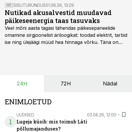
SISUTURUNDUS
01.06.26, 13:29
ST
Nutikad akusalvestid muudavad
päikeseenergia taas tasuvaks
Veel mõni aasta tagasi tähendas päikesepaneelide
omamine sirgjoonelist äriloogikat: toodad elektrit, tarbid
ise ning ülejäägi müüd hea hinnaga võrku. Täna on
olukord energiaturul muutunud. Taastuvenergia
tootmisvõimsusi on lisandunud omajagu ning
päikeselistel tundidel tekib võrku suur ületootmine, mis
surub börsihinna madalaks või isegi negatiivseks.
Seetõttu on akusalvestid muutumas nii ehitus- kui ka
24H
72H
Nädal
põllumajandusettevõtete jaoks üheks olulisemaks
investeeringuks energialahendustes.
ENIMLOETUD
UUDISED
03.08.26, 12:00
1
Lugeja küsib: mis toimub Läti
põllumajanduses?