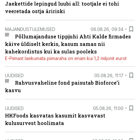
Jaekettide lepingud luubi all: tootjale ei tohi
veeretada ostja äririski
MAJANDUSTULEMUSED
06.08.26, 09:34
Põllumajanduse tippjuhi Ahti Kalde firmades
käive üldiselt kerkis, kasum samas nii
kahekordistus kui ka sulas pooleks
E-Piimast laekumata piimaraha on enam kui 1,2 miljonit eurot
UUDISED
05.08.26, 11:17
Rahvusvaheline fond paisutab Bioforce’i
kasvu
UUDISED
05.08.26, 11:00
HKFoods kasvatas kasumit kasvavast
kulusurvest hoolimata