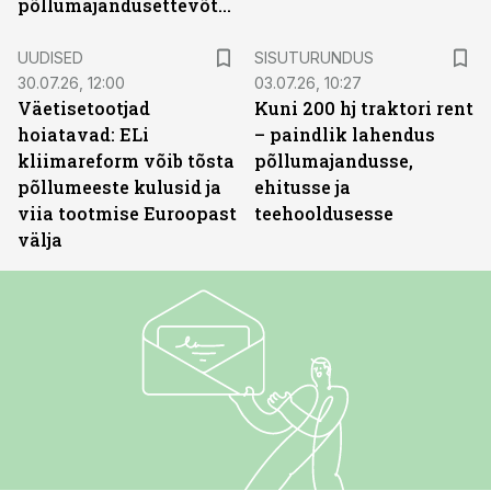
põllumajandusettevõtted
ST
UUDISED
SISUTURUNDUS
30.07.26, 12:00
03.07.26, 10:27
Väetisetootjad
Kuni 200 hj traktori rent
hoiatavad: ELi
– paindlik lahendus
kliimareform võib tõsta
põllumajandusse,
põllumeeste kulusid ja
ehitusse ja
viia tootmise Euroopast
teehooldusesse
välja