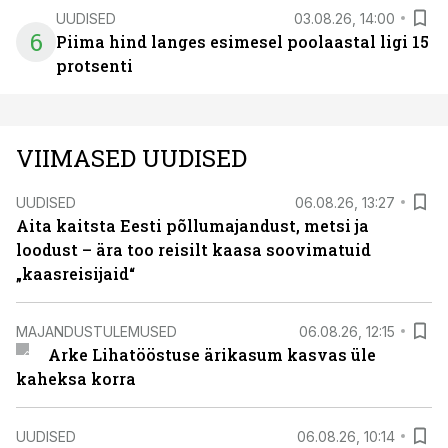
UUDISED
03.08.26, 14:00
6
Piima hind langes esimesel poolaastal ligi 15
protsenti
VIIMASED UUDISED
UUDISED
06.08.26, 13:27
Aita kaitsta Eesti põllumajandust, metsi ja
loodust – ära too reisilt kaasa soovimatuid
„kaasreisijaid“
MAJANDUSTULEMUSED
06.08.26, 12:15
Arke Lihatööstuse ärikasum kasvas üle
kaheksa korra
UUDISED
06.08.26, 10:14