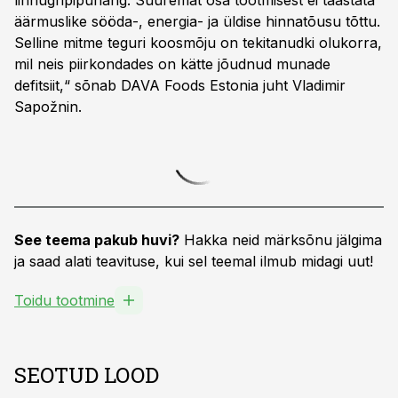
linnugripipuhang. Suuremat osa tootmisest ei taastata
äärmuslike sööda-, energia- ja üldise hinnatõusu tõttu.
Selline mitme teguri koosmõju on tekitanudki olukorra,
mil neis piirkondades on kätte jõudnud munade
defitsiit,“ sõnab DAVA Foods Estonia juht Vladimir
Sapožnin.
See teema pakub huvi?
Hakka neid märksõnu jälgima
ja saad alati teavituse, kui sel teemal ilmub midagi uut!
Toidu tootmine
SEOTUD LOOD