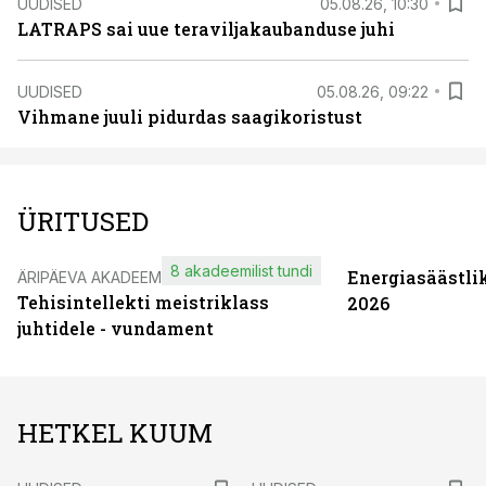
UUDISED
05.08.26, 10:30
LATRAPS sai uue teraviljakaubanduse juhi
UUDISED
05.08.26, 09:22
Vihmane juuli pidurdas saagikoristust
ÜRITUSED
8 akadeemilist tundi
Energiasäästli
ÄRIPÄEVA AKADEEMIA
Tehisintellekti meistriklass
2026
juhtidele - vundament
HETKEL KUUM