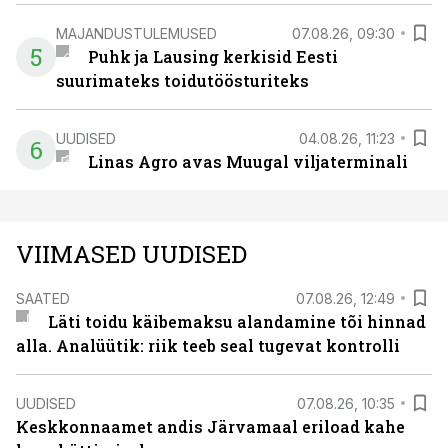
MAJANDUSTULEMUSED
07.08.26, 09:30
5
Puhk ja Lausing kerkisid Eesti
suurimateks toidutöösturiteks
UUDISED
04.08.26, 11:23
6
Linas Agro avas Muugal viljaterminali
VIIMASED UUDISED
SAATED
07.08.26, 12:49
Läti toidu käibemaksu alandamine tõi hinnad
alla. Analüütik: riik teeb seal tugevat kontrolli
UUDISED
07.08.26, 10:35
Keskkonnaamet andis Järvamaal eriload kahe