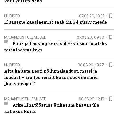
karu küttimiseks
UUDISED
07.08.26, 10:31
Eluaseme kaaslaenust saab MES-i püsiv meede
MAJANDUSTULEMUSED
07.08.26, 09:30
Puhk ja Lausing kerkisid Eesti suurimateks
toidutöösturiteks
UUDISED
06.08.26, 13:27
Aita kaitsta Eesti põllumajandust, metsi ja
loodust – ära too reisilt kaasa soovimatuid
„kaasreisijaid“
MAJANDUSTULEMUSED
06.08.26, 12:15
Arke Lihatööstuse ärikasum kasvas üle
kaheksa korra