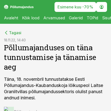
Esimene kuu -70%
Avaleht
Kõik lood
Arvamused
Galeriid
TOPid
Sisu
cebook
Tagasi
Twitter)
18.11.22, 14:40
Põllumajanduses on täna
kedIn
tunnustamise ja tänamise
ail
aeg
k
Täna, 18. novembril tunnustatakse Eesti
Põllumajandus-Kaubanduskoja lõikuspeol Laitse
Graniitvillas põllumajandussektoris olulist panust
andnud inimesi.