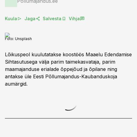
Põllumajandus.ee
Kuula
Jaga
Salvesta
Vihja
Foto:
Unsplash
Lõikuspeol kuulutatakse koostöös Maaelu Edendamise
Sihtasutusega välja parim taimekasvataja, parim
maamajanduse erialade õppejõud ja õpilane ning
antakse üle Eesti Põllumajandus-Kaubanduskoja
aumärgid.