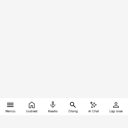
Menüü
Uudised
Raadio
Otsing
AI Chat
Logi sisse