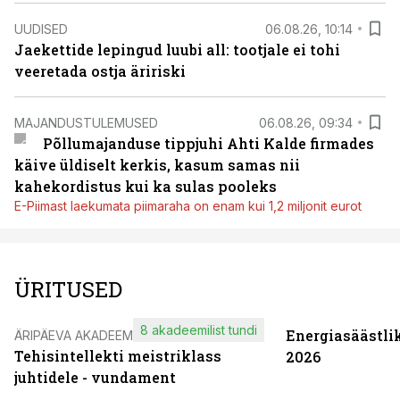
UUDISED
06.08.26, 10:14
Jaekettide lepingud luubi all: tootjale ei tohi
veeretada ostja äririski
MAJANDUSTULEMUSED
06.08.26, 09:34
Põllumajanduse tippjuhi Ahti Kalde firmades
käive üldiselt kerkis, kasum samas nii
kahekordistus kui ka sulas pooleks
E-Piimast laekumata piimaraha on enam kui 1,2 miljonit eurot
ÜRITUSED
8 akadeemilist tundi
Energiasäästli
ÄRIPÄEVA AKADEEMIA
Tehisintellekti meistriklass
2026
juhtidele - vundament