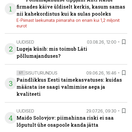
firmades käive üldiselt kerkis, kasum samas
1
nii kahekordistus kui ka sulas pooleks
E-Piimast laekumata piimaraha on enam kui 1,2 miljonit
eurot
UUDISED
03.08.26, 12:00
2
Lugeja küsib: mis toimub Läti
põllumajanduses?
SISUTURUNDUS
09.06.26, 16:46
ST
Paindlikkus Eesti taimekasvatuses: kuidas
3
määrata ise saagi valmimise aega ja
kvaliteeti
UUDISED
29.07.26, 09:30
4
Maido Solovjov: piimahinna riski ei saa
lõputult ühe osapoole kanda jätta