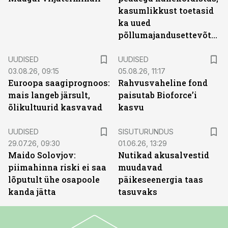
kasumlikkust toetasid
ka uued
põllumajandusettevõtted
UUDISED
UUDISED
03.08.26, 09:15
05.08.26, 11:17
Euroopa saagiprognoos:
Rahvusvaheline fond
mais langeb järsult,
paisutab Bioforce’i
õlikultuurid kasvavad
kasvu
ST
UUDISED
SISUTURUNDUS
29.07.26, 09:30
01.06.26, 13:29
Maido Solovjov:
Nutikad akusalvestid
piimahinna riski ei saa
muudavad
lõputult ühe osapoole
päikeseenergia taas
kanda jätta
tasuvaks