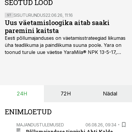
SEOTUD LOOD
SISUTURUNDUS
22.06.26, 11:16
ST
Uus väetamisloogika aitab saaki
paremini kaitsta
Eesti põllumajanduses on väetamisstrateegiad liikumas
üha teadlikuma ja paindlikuma suuna poole. Yara on
toonud turule uue väetise YaraMila® NPK 13-5-17,
mille eesmärk on mitte ainult parandada saagikust,
vaid ka muuta põllumeeste mõtteviisi väetamise
ajastuse ja koguste osas.
24H
72H
Nädal
ENIMLOETUD
MAJANDUSTULEMUSED
06.08.26, 09:34
Põllumajanduse tippjuhi Ahti Kalde