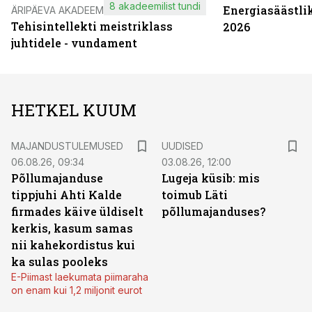
8 akadeemilist tundi
Energiasäästli
ÄRIPÄEVA AKADEEMIA
Tehisintellekti meistriklass
2026
juhtidele - vundament
HETKEL KUUM
MAJANDUSTULEMUSED
UUDISED
06.08.26, 09:34
03.08.26, 12:00
Põllumajanduse
Lugeja küsib: mis
tippjuhi Ahti Kalde
toimub Läti
firmades käive üldiselt
põllumajanduses?
kerkis, kasum samas
nii kahekordistus kui
ka sulas pooleks
E-Piimast laekumata piimaraha
on enam kui 1,2 miljonit eurot