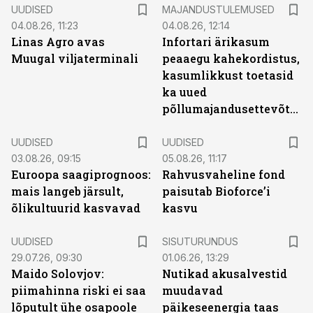
UUDISED
MAJANDUSTULEMUSED
04.08.26, 11:23
04.08.26, 12:14
Linas Agro avas
Infortari ärikasum
Muugal viljaterminali
peaaegu kahekordistus,
kasumlikkust toetasid
ka uued
põllumajandusettevõtted
UUDISED
UUDISED
03.08.26, 09:15
05.08.26, 11:17
Euroopa saagiprognoos:
Rahvusvaheline fond
mais langeb järsult,
paisutab Bioforce’i
õlikultuurid kasvavad
kasvu
ST
UUDISED
SISUTURUNDUS
29.07.26, 09:30
01.06.26, 13:29
Maido Solovjov:
Nutikad akusalvestid
piimahinna riski ei saa
muudavad
lõputult ühe osapoole
päikeseenergia taas