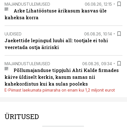
MAJANDUSTULEMUSED
06.08.26, 12:15
Arke Lihatööstuse ärikasum kasvas üle
kaheksa korra
UUDISED
06.08.26, 10:14
Jaekettide lepingud luubi all: tootjale ei tohi
veeretada ostja äririski
MAJANDUSTULEMUSED
06.08.26, 09:34
Põllumajanduse tippjuhi Ahti Kalde firmades
käive üldiselt kerkis, kasum samas nii
kahekordistus kui ka sulas pooleks
E-Piimast laekumata piimaraha on enam kui 1,2 miljonit eurot
ÜRITUSED