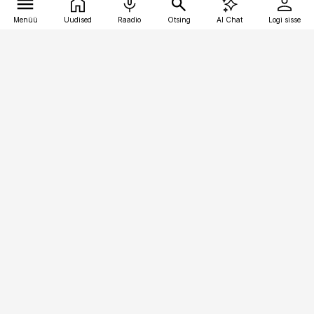
Menüü
Uudised
Raadio
Otsing
AI Chat
Logi sisse
Vana-Lõuna 39/1, 19094 Tallinn
(+372) 667 0111
pollumajandus@pollumajandus.ee
Telli
Reklaam
Firmast
Sisu kasutamisõigused
Ajakirjaniku
eetikakoodeks
Üldtingimused
Privaatsustingimused
Küpsiste poliitika
KKK
Eesti Meediaettevõtete
Eelistuste haldamine
Liit