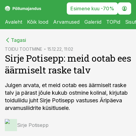
Esimene kuu -70%
Avaleht
Kõik lood
Arvamused
Galeriid
TOPid
Sisu
cebook
cebook
Tagasi
Twitter)
Twitter)
TOIDU TOOTMINE
15.12.22, 11:02
Sirje Potisepp: meid ootab ees
kedIn
kedIn
äärmiselt raske talv
ail
ail
k
k
Julgen arvata, et meid ootab ees äärmiselt raske
talv ja pärast jõule kukub ostmine kolinal, kirjutab
toiduliidu juht Sirje Potisepp vastuses Äripäeva
arvamusliidrite küsitlusele.
Sirje Potisepp