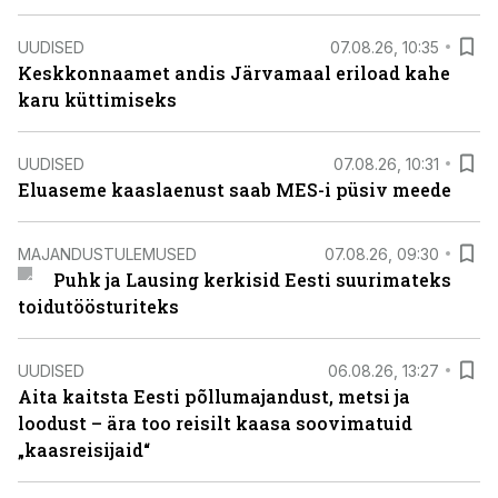
UUDISED
07.08.26, 10:35
Keskkonnaamet andis Järvamaal eriload kahe
karu küttimiseks
UUDISED
07.08.26, 10:31
Eluaseme kaaslaenust saab MES-i püsiv meede
MAJANDUSTULEMUSED
07.08.26, 09:30
Puhk ja Lausing kerkisid Eesti suurimateks
toidutöösturiteks
UUDISED
06.08.26, 13:27
Aita kaitsta Eesti põllumajandust, metsi ja
loodust – ära too reisilt kaasa soovimatuid
„kaasreisijaid“