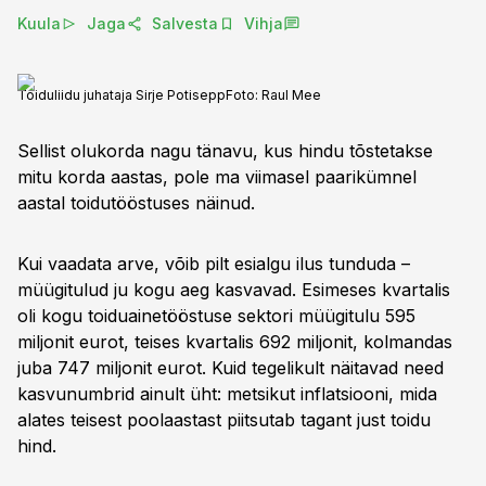
Kuula
Jaga
Salvesta
Vihja
Toiduliidu juhataja Sirje Potisepp
Foto:
Raul Mee
Sellist olukorda nagu tänavu, kus hindu tõstetakse
mitu korda aastas, pole ma viimasel paarikümnel
aastal toidutööstuses näinud.
Kui vaadata arve, võib pilt esialgu ilus tunduda –
müügitulud ju kogu aeg kasvavad. Esimeses kvartalis
oli kogu toiduainetööstuse sektori müügitulu 595
miljonit eurot, teises kvartalis 692 miljonit, kolmandas
juba 747 miljonit eurot. Kuid tegelikult näitavad need
kasvunumbrid ainult üht: metsikut inflatsiooni, mida
alates teisest poolaastast piitsutab tagant just toidu
hind.