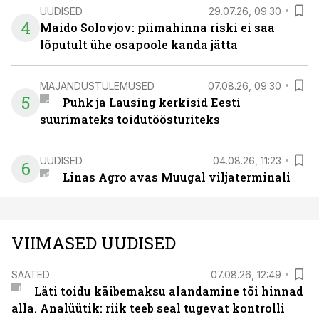
UUDISED
29.07.26, 09:30
4
Maido Solovjov: piimahinna riski ei saa
lõputult ühe osapoole kanda jätta
MAJANDUSTULEMUSED
07.08.26, 09:30
5
Puhk ja Lausing kerkisid Eesti
suurimateks toidutöösturiteks
UUDISED
04.08.26, 11:23
6
Linas Agro avas Muugal viljaterminali
VIIMASED UUDISED
SAATED
07.08.26, 12:49
Läti toidu käibemaksu alandamine tõi hinnad
alla. Analüütik: riik teeb seal tugevat kontrolli