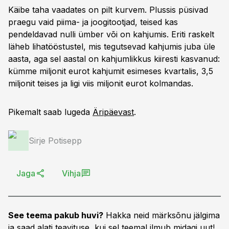
Käibe taha vaadates on pilt kurvem. Plussis püsivad
praegu vaid piima- ja joogitootjad, teised kas
pendeldavad nulli ümber või on kahjumis. Eriti raskelt
läheb lihatööstustel, mis tegutsevad kahjumis juba üle
aasta, aga sel aastal on kahjumlikkus kiiresti kasvanud:
kümme miljonit eurot kahjumit esimeses kvartalis, 3,5
miljonit teises ja ligi viis miljonit eurot kolmandas.
Pikemalt saab lugeda
Äripäevast
.
Sirje Potisepp
Jaga
Vihja
See teema pakub huvi?
Hakka neid märksõnu jälgima
ja saad alati teavituse, kui sel teemal ilmub midagi uut!