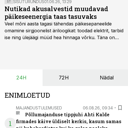
SISUTURUNDUS
01.06.26, 13:29
ST
Nutikad akusalvestid muudavad
päikeseenergia taas tasuvaks
Veel mõni aasta tagasi tähendas päikesepaneelide
omamine sirgjoonelist äriloogikat: toodad elektrit, tarbid
ise ning ülejäägi müüd hea hinnaga võrku. Täna on
olukord energiaturul muutunud. Taastuvenergia
tootmisvõimsusi on lisandunud omajagu ning
päikeselistel tundidel tekib võrku suur ületootmine, mis
surub börsihinna madalaks või isegi negatiivseks.
Seetõttu on akusalvestid muutumas nii ehitus- kui ka
24H
72H
Nädal
põllumajandusettevõtete jaoks üheks olulisemaks
investeeringuks energialahendustes.
ENIMLOETUD
MAJANDUSTULEMUSED
06.08.26, 09:34
Põllumajanduse tippjuhi Ahti Kalde
firmades käive üldiselt kerkis, kasum samas
1