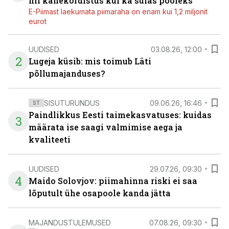
nii kahekordistus kui ka sulas pooleks
E-Piimast laekumata piimaraha on enam kui 1,2 miljonit
eurot
UUDISED
03.08.26, 12:00
2
Lugeja küsib: mis toimub Läti
põllumajanduses?
SISUTURUNDUS
09.06.26, 16:46
ST
Paindlikkus Eesti taimekasvatuses: kuidas
3
määrata ise saagi valmimise aega ja
kvaliteeti
UUDISED
29.07.26, 09:30
4
Maido Solovjov: piimahinna riski ei saa
lõputult ühe osapoole kanda jätta
MAJANDUSTULEMUSED
07.08.26, 09:30