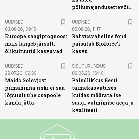
põllumajandusettevõtted
UUDISED
UUDISED
03.08.26, 09:15
05.08.26, 11:17
Euroopa saagiprognoos:
Rahvusvaheline fond
mais langeb järsult,
paisutab Bioforce’i
õlikultuurid kasvavad
kasvu
ST
UUDISED
SISUTURUNDUS
29.07.26, 09:30
09.06.26, 16:46
Maido Solovjov:
Paindlikkus Eesti
piimahinna riski ei saa
taimekasvatuses:
lõputult ühe osapoole
kuidas määrata ise
kanda jätta
saagi valmimise aega ja
kvaliteeti