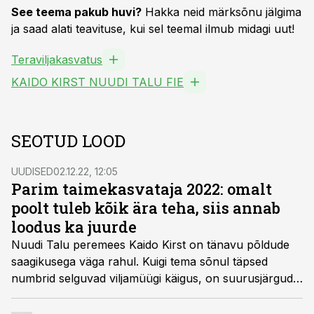
See teema pakub huvi?
Hakka neid märksõnu jälgima
ja saad alati teavituse, kui sel teemal ilmub midagi uut!
Teraviljakasvatus
KAIDO KIRST NUUDI TALU FIE
SEOTUD LOOD
UUDISED
02.12.22, 12:05
Parim taimekasvataja 2022: omalt
poolt tuleb kõik ära teha, siis annab
loodus ka juurde
Nuudi Talu peremees Kaido Kirst on tänavu põldude
saagikusega väga rahul. Kuigi tema sõnul täpsed
numbrid selguvad viljamüügi käigus, on suurusjärgud
teada ja põhjust rahuloluks leidub.