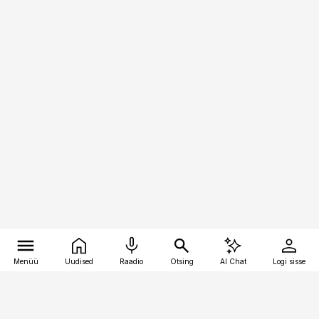
Menüü
Uudised
Raadio
Otsing
AI Chat
Logi sisse