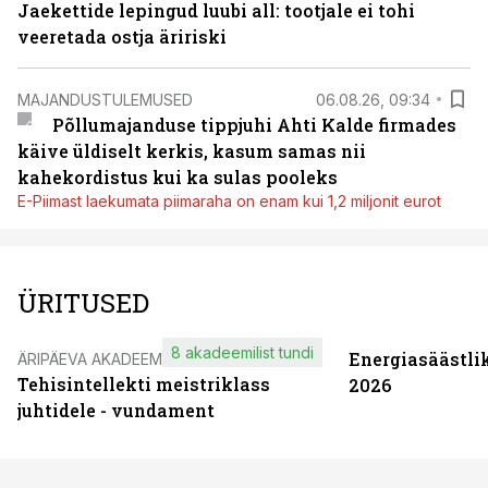
Jaekettide lepingud luubi all: tootjale ei tohi
veeretada ostja äririski
MAJANDUSTULEMUSED
06.08.26, 09:34
Põllumajanduse tippjuhi Ahti Kalde firmades
käive üldiselt kerkis, kasum samas nii
kahekordistus kui ka sulas pooleks
E-Piimast laekumata piimaraha on enam kui 1,2 miljonit eurot
ÜRITUSED
8 akadeemilist tundi
Energiasäästli
ÄRIPÄEVA AKADEEMIA
Tehisintellekti meistriklass
2026
juhtidele - vundament