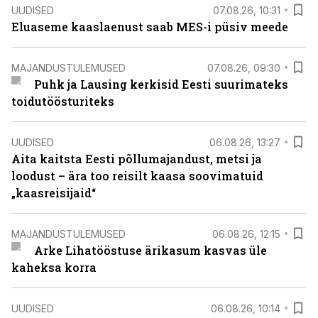
UUDISED
07.08.26, 10:31
Eluaseme kaaslaenust saab MES-i püsiv meede
MAJANDUSTULEMUSED
07.08.26, 09:30
Puhk ja Lausing kerkisid Eesti suurimateks
toidutöösturiteks
UUDISED
06.08.26, 13:27
Aita kaitsta Eesti põllumajandust, metsi ja
loodust – ära too reisilt kaasa soovimatuid
„kaasreisijaid“
MAJANDUSTULEMUSED
06.08.26, 12:15
Arke Lihatööstuse ärikasum kasvas üle
kaheksa korra
UUDISED
06.08.26, 10:14