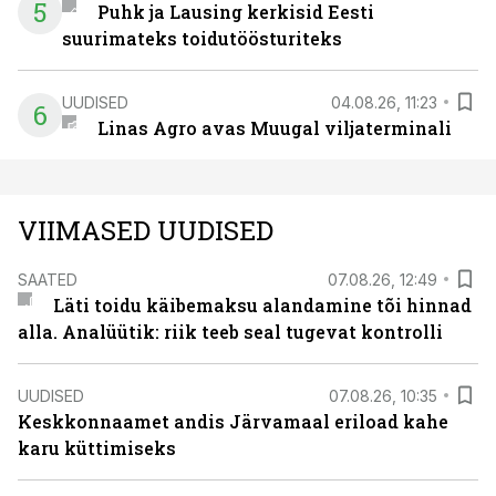
5
Puhk ja Lausing kerkisid Eesti
suurimateks toidutöösturiteks
UUDISED
04.08.26, 11:23
6
Linas Agro avas Muugal viljaterminali
VIIMASED UUDISED
SAATED
07.08.26, 12:49
Läti toidu käibemaksu alandamine tõi hinnad
alla. Analüütik: riik teeb seal tugevat kontrolli
UUDISED
07.08.26, 10:35
Keskkonnaamet andis Järvamaal eriload kahe
karu küttimiseks