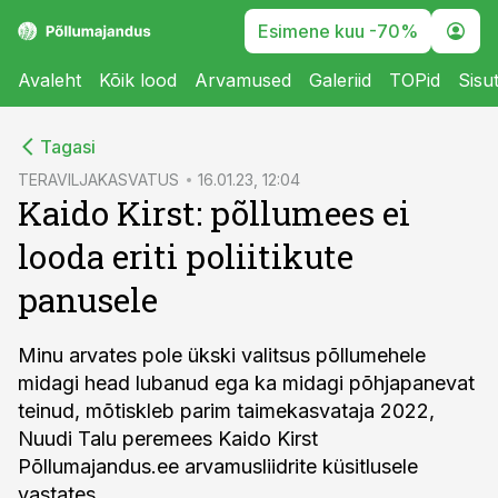
Esimene kuu -70%
Avaleht
Kõik lood
Arvamused
Galeriid
TOPid
Sisu
cebook
Tagasi
Twitter)
TERAVILJAKASVATUS
16.01.23, 12:04
Kaido Kirst: põllumees ei
kedIn
looda eriti poliitikute
ail
panusele
k
Minu arvates pole ükski valitsus põllumehele
midagi head lubanud ega ka midagi põhjapanevat
teinud, mõtiskleb parim taimekasvataja 2022,
Nuudi Talu peremees Kaido Kirst
Põllumajandus.ee arvamusliidrite küsitlusele
vastates.