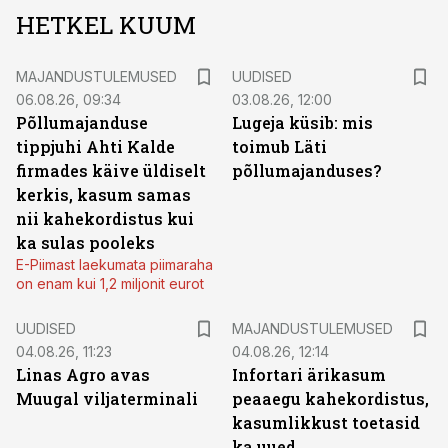
HETKEL KUUM
MAJANDUSTULEMUSED
UUDISED
06.08.26, 09:34
03.08.26, 12:00
Põllumajanduse
Lugeja küsib: mis
tippjuhi Ahti Kalde
toimub Läti
firmades käive üldiselt
põllumajanduses?
kerkis, kasum samas
nii kahekordistus kui
ka sulas pooleks
E-Piimast laekumata piimaraha
on enam kui 1,2 miljonit eurot
UUDISED
MAJANDUSTULEMUSED
04.08.26, 11:23
04.08.26, 12:14
Linas Agro avas
Infortari ärikasum
Muugal viljaterminali
peaaegu kahekordistus,
kasumlikkust toetasid
ka uued