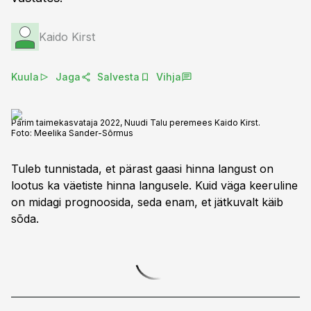
Kaido Kirst
Kuula
Jaga
Salvesta
Vihja
Parim taimekasvataja 2022, Nuudi Talu peremees Kaido Kirst.
Foto:
Meelika Sander-Sõrmus
Tuleb tunnistada, et pärast gaasi hinna langust on
lootus ka väetiste hinna langusele. Kuid väga keeruline
on midagi prognoosida, seda enam, et jätkuvalt käib
sõda.